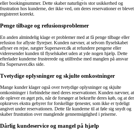
eller bookingnummer. Dette skaber naturligvis stor usikkerhed og
frustration hos kunderne, der ikke ved, om deres reservationer er blevet
registreret korrekt.
Penge tilbage og refusionsproblemer
En anden almindelig klage er problemer med at få penge tilbage eller
refusion for aflyste flyrejser. Kunden nævner, at selvom flyselskabet
aflyser en rejse, nægter Supersaver.dk at refundere pengene eller
videresender kunden til flyselskabet uden at yde nogen hjælp. Dette
efterlader kunderne frustrerede og utilfredse med manglen på ansvar
fra Supersaver.dks side.
Tvetydige oplysninger og skjulte omkostninger
Mange kunder klager også over tvetydige oplysninger og skjulte
omkostninger i forbindelse med deres reservationer. Kunden nævner, at
de oplever en øget pris, når de forsøger at bekræfte deres køb, og at der
opkræves ekstra gebyrer for forskellige tjenester, som ikke er tydeligt
angivet under reservationen. Dette får kunderne til at føle sig snydt og
skaber frustration over manglende gennemsigtighed i priserne.
Dårlig kundeservice og mangel på hjælp