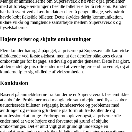
Mange af anmeldelserne om Supersaver.dk nævner også problemer
med at foretage ændringer i bestilte billetter eller få refusion. Kunder
har haft svært ved at ændre datoer eller få penge tilbage, selv når de
havde købt fleksible billetter. Dette skyldes dårlig kommunikation,
uklare vilkår og manglende samarbejde mellem Supersaver.dk og
flyselskaberne.
Højere priser og skjulte omkostninger
Flere kunder har også påpeget, at priserne på Supersaver.dk kan virke
tillokkende ved første øjekast, men at der derefter pålægges ekstra
omkostninger for bagage, sædevalg og andre tjenester. Dette har gjort,
at den endelige pris ofte ender med at være højere end forventet, og at
kunderne føler sig vildledte af virksomheden.
Konklusion
Baseret på anmeldelserne fra kunderne er Supersaver.dk bestemt ikke
at anbefale. Problemer med manglende samarbejde med flyselskaber,
uautoriserede billetter, svigagtig kundeservice og problemer med
ændringer og refusion gør denne platform utilfredsstillende og
uprofessionel at bruge. Forbrugerne oplever også, at priserne ofte
ender med at være højere end forventet på grund af skjulte
omkostninger. Det er altid vigtigt at grundigt undersøge en
rejseplatform, inden man køber billetter eller foretager reservationer.