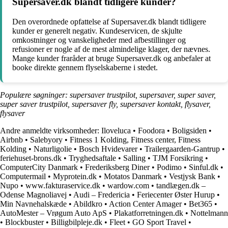
Supersaver.dk blandt tidligere kunder?
Den overordnede opfattelse af Supersaver.dk blandt tidligere
kunder er generelt negativ. Kundeservicen, de skjulte
omkostninger og vanskeligheder med afbestillinger og
refusioner er nogle af de mest almindelige klager, der nævnes.
Mange kunder fraråder at bruge Supersaver.dk og anbefaler at
booke direkte gennem flyselskaberne i stedet.
Populære søgninger: supersaver trustpilot, supersaver, super saver,
super saver trustpilot, supersaver fly, supersaver kontakt, flysaver,
flysaver
Andre anmeldte virksomheder:
Iloveluca
•
Foodora
•
Boligsiden
•
Airbnb
•
Salebyory
•
Fitness 1 Kolding, Fitness center, Fitness
Kolding
•
Naturligolie
•
Bosch Hvidevarer
•
Trailergaarden-Gantrup
•
feriehuset-brons.dk
•
Tryghedsaftale
•
Salling
•
TJM Forsikring
•
ComputerCity Danmark
•
Frederiksberg Diner
•
Podimo
•
Sinful.dk
•
Computermail
•
Myprotein.dk
•
Motatos Danmark
•
Vestjysk Bank
•
Nupo
•
www.fakturaservice.dk
•
wardow.com
•
tandlægen.dk –
Odense Magnoliavej
•
Audi – Fredericia
•
Feriecenter Øster Hurup
•
Min Navnehalskæde
•
Abildkro
•
Action Center Amager
•
Bet365
•
AutoMester – Vrøgum Auto ApS
•
Plakatforretningen.dk
•
Nottelmann
•
Blockbuster
•
Billigbilpleje.dk
•
Fleet
•
GO Sport Travel
•