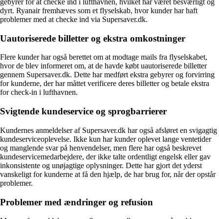
gebyrer for at checke ind i lufthavnen, hvilket har været besværligt og
dyrt. Ryanair fremhæves som et flyselskab, hvor kunder har haft
problemer med at checke ind via Supersaver.dk.
Uautoriserede billetter og ekstra omkostninger
Flere kunder har også berettet om at modtage mails fra flyselskabet,
hvor de blev informeret om, at de havde købt uautoriserede billetter
gennem Supersaver.dk. Dette har medført ekstra gebyrer og forvirring
for kunderne, der har måttet verificere deres billetter og betale ekstra
for check-in i lufthavnen.
Svigtende kundeservice og sprogbarrierer
Kundernes anmeldelser af Supersaver.dk har også afsløret en svigagtig
kundeserviceoplevelse. Ikke kun har kunder oplevet lange ventetider
og manglende svar på henvendelser, men flere har også beskrevet
kundeservicemedarbejdere, der ikke talte ordentligt engelsk eller gav
inkonsistente og unøjagtige oplysninger. Dette har gjort det yderst
vanskeligt for kunderne at få den hjælp, de har brug for, når der opstår
problemer.
Problemer med ændringer og refusion