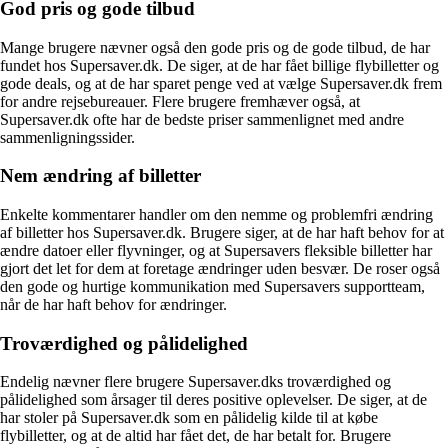
God pris og gode tilbud
Mange brugere nævner også den gode pris og de gode tilbud, de har
fundet hos Supersaver.dk. De siger, at de har fået billige flybilletter og
gode deals, og at de har sparet penge ved at vælge Supersaver.dk frem
for andre rejsebureauer. Flere brugere fremhæver også, at
Supersaver.dk ofte har de bedste priser sammenlignet med andre
sammenligningssider.
Nem ændring af billetter
Enkelte kommentarer handler om den nemme og problemfri ændring
af billetter hos Supersaver.dk. Brugere siger, at de har haft behov for at
ændre datoer eller flyvninger, og at Supersavers fleksible billetter har
gjort det let for dem at foretage ændringer uden besvær. De roser også
den gode og hurtige kommunikation med Supersavers supportteam,
når de har haft behov for ændringer.
Troværdighed og pålidelighed
Endelig nævner flere brugere Supersaver.dks troværdighed og
pålidelighed som årsager til deres positive oplevelser. De siger, at de
har stoler på Supersaver.dk som en pålidelig kilde til at købe
flybilletter, og at de altid har fået det, de har betalt for. Brugere