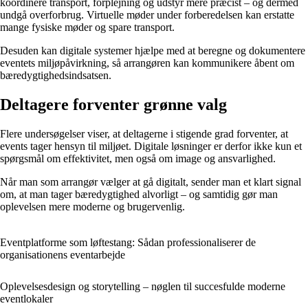
koordinere transport, forplejning og udstyr mere præcist – og dermed
undgå overforbrug. Virtuelle møder under forberedelsen kan erstatte
mange fysiske møder og spare transport.
Desuden kan digitale systemer hjælpe med at beregne og dokumentere
eventets miljøpåvirkning, så arrangøren kan kommunikere åbent om
bæredygtighedsindsatsen.
Deltagere forventer grønne valg
Flere undersøgelser viser, at deltagerne i stigende grad forventer, at
events tager hensyn til miljøet. Digitale løsninger er derfor ikke kun et
spørgsmål om effektivitet, men også om image og ansvarlighed.
Når man som arrangør vælger at gå digitalt, sender man et klart signal
om, at man tager bæredygtighed alvorligt – og samtidig gør man
oplevelsen mere moderne og brugervenlig.
Eventplatforme som løftestang: Sådan professionaliserer de
organisationens eventarbejde
Oplevelsesdesign og storytelling – nøglen til succesfulde moderne
eventlokaler