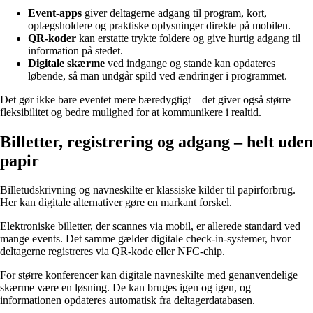
Event-apps
giver deltagerne adgang til program, kort,
oplægsholdere og praktiske oplysninger direkte på mobilen.
QR-koder
kan erstatte trykte foldere og give hurtig adgang til
information på stedet.
Digitale skærme
ved indgange og stande kan opdateres
løbende, så man undgår spild ved ændringer i programmet.
Det gør ikke bare eventet mere bæredygtigt – det giver også større
fleksibilitet og bedre mulighed for at kommunikere i realtid.
Billetter, registrering og adgang – helt uden
papir
Billetudskrivning og navneskilte er klassiske kilder til papirforbrug.
Her kan digitale alternativer gøre en markant forskel.
Elektroniske billetter, der scannes via mobil, er allerede standard ved
mange events. Det samme gælder digitale check-in-systemer, hvor
deltagerne registreres via QR-kode eller NFC-chip.
For større konferencer kan digitale navneskilte med genanvendelige
skærme være en løsning. De kan bruges igen og igen, og
informationen opdateres automatisk fra deltagerdatabasen.