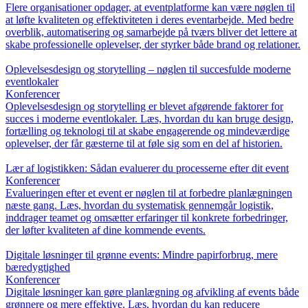
Flere organisationer opdager, at eventplatforme kan være nøglen til
at løfte kvaliteten og effektiviteten i deres eventarbejde. Med bedre
overblik, automatisering og samarbejde på tværs bliver det lettere at
skabe professionelle oplevelser, der styrker både brand og relationer.
Oplevelsesdesign og storytelling – nøglen til succesfulde moderne
eventlokaler
Konferencer
Oplevelsesdesign og storytelling er blevet afgørende faktorer for
succes i moderne eventlokaler. Læs, hvordan du kan bruge design,
fortælling og teknologi til at skabe engagerende og mindeværdige
oplevelser, der får gæsterne til at føle sig som en del af historien.
Lær af logistikken: Sådan evaluerer du processerne efter dit event
Konferencer
Evalueringen efter et event er nøglen til at forbedre planlægningen
næste gang. Læs, hvordan du systematisk gennemgår logistik,
inddrager teamet og omsætter erfaringer til konkrete forbedringer,
der løfter kvaliteten af dine kommende events.
Digitale løsninger til grønne events: Mindre papirforbrug, mere
bæredygtighed
Konferencer
Digitale løsninger kan gøre planlægning og afvikling af events både
grønnere og mere effektive. Læs, hvordan du kan reducere