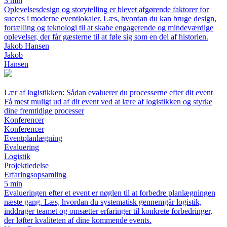
3 min
Oplevelsesdesign og storytelling er blevet afgørende faktorer for
succes i moderne eventlokaler. Læs, hvordan du kan bruge design,
fortælling og teknologi til at skabe engagerende og mindeværdige
oplevelser, der får gæsterne til at føle sig som en del af historien.
Jakob Hansen
Jakob
Hansen
Lær af logistikken: Sådan evaluerer du processerne efter dit event
Få mest muligt ud af dit event ved at lære af logistikken og styrke
dine fremtidige processer
Konferencer
Konferencer
Eventplanlægning
Evaluering
Logistik
Projektledelse
Erfaringsopsamling
5 min
Evalueringen efter et event er nøglen til at forbedre planlægningen
næste gang. Læs, hvordan du systematisk gennemgår logistik,
inddrager teamet og omsætter erfaringer til konkrete forbedringer,
der løfter kvaliteten af dine kommende events.