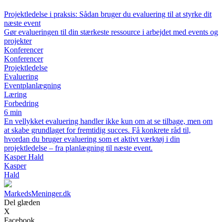
Projektledelse i praksis: Sådan bruger du evaluering til at styrke dit
næste event
Gør evalueringen til din stærkeste ressource i arbejdet med events og
projekter
Konferencer
Konferencer
Projektledelse
Evaluering
Eventplanlægning
Læring
Forbedring
6 min
En vellykket evaluering handler ikke kun om at se tilbage, men om
at skabe grundlaget for fremtidig succes. Få konkrete råd til,
hvordan du bruger evaluering som et aktivt værktøj i din
projektledelse – fra planlægning til næste event.
Kasper Hald
Kasper
Hald
MarkedsMeninger.dk
Del glæden
X
Facebook