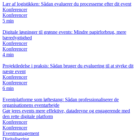
Lær af logistikken: Sådan evaluerer du processerne efter dit event
Konferencer
Konferencer
5 min
Digitale løsninger til grønne events: Mindre papirforbrug, mere
bæredygtighed
Konferencer
Konferencer
4 min
Projektledelse i praksis: Sådan bruger du evaluering til at styrke dit
næste event
Konferencer
Konferencer
6 min
Eventplatforme som løftestang: Sådan professionaliserer de
organisationens eventarbejde
Gør jeres events mere effektive, datadrevne og engagerende med
den rette digitale platform
Konferencer
Konferencer
Eventmanagement
Digitalisering