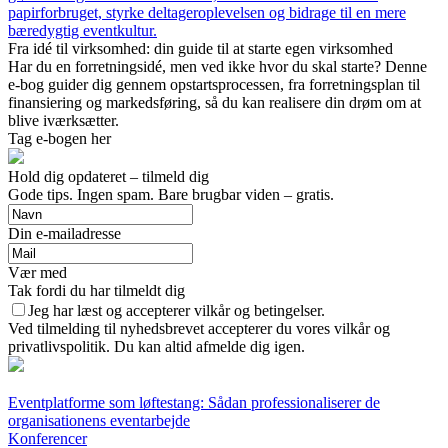
papirforbruget, styrke deltageroplevelsen og bidrage til en mere
bæredygtig eventkultur.
Fra idé til virksomhed: din guide til at starte egen virksomhed
Har du en forretningsidé, men ved ikke hvor du skal starte? Denne
e-bog guider dig gennem opstartsprocessen, fra forretningsplan til
finansiering og markedsføring, så du kan realisere din drøm om at
blive iværksætter.
Tag e-bogen her
Hold dig opdateret – tilmeld dig
Gode tips. Ingen spam. Bare brugbar viden – gratis.
Din e-mailadresse
Vær med
Tak fordi du har tilmeldt dig
Jeg har læst og accepterer vilkår og betingelser.
Ved tilmelding til nyhedsbrevet accepterer du vores vilkår og
privatlivspolitik. Du kan altid afmelde dig igen.
Eventplatforme som løftestang: Sådan professionaliserer de
organisationens eventarbejde
Konferencer