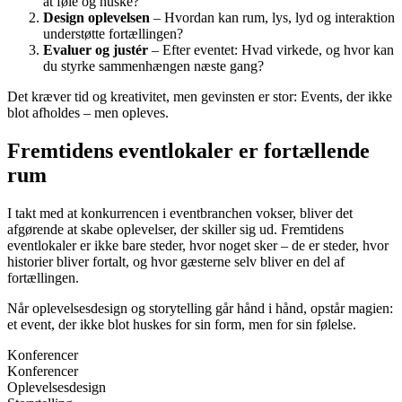
at føle og huske?
Design oplevelsen
– Hvordan kan rum, lys, lyd og interaktion
understøtte fortællingen?
Evaluer og justér
– Efter eventet: Hvad virkede, og hvor kan
du styrke sammenhængen næste gang?
Det kræver tid og kreativitet, men gevinsten er stor: Events, der ikke
blot afholdes – men opleves.
Fremtidens eventlokaler er fortællende
rum
I takt med at konkurrencen i eventbranchen vokser, bliver det
afgørende at skabe oplevelser, der skiller sig ud. Fremtidens
eventlokaler er ikke bare steder, hvor noget sker – de er steder, hvor
historier bliver fortalt, og hvor gæsterne selv bliver en del af
fortællingen.
Når oplevelsesdesign og storytelling går hånd i hånd, opstår magien:
et event, der ikke blot huskes for sin form, men for sin følelse.
Konferencer
Konferencer
Oplevelsesdesign