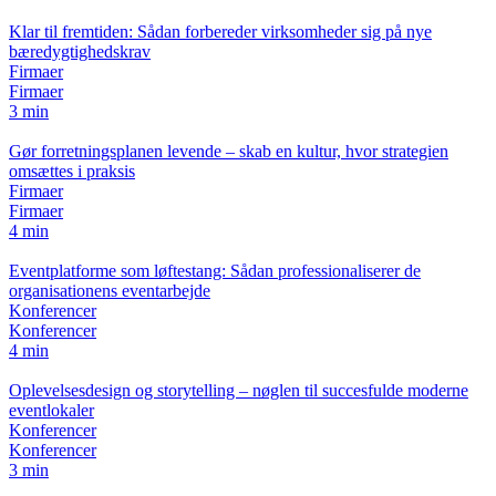
Klar til fremtiden: Sådan forbereder virksomheder sig på nye
bæredygtighedskrav
Firmaer
Firmaer
3 min
Gør forretningsplanen levende – skab en kultur, hvor strategien
omsættes i praksis
Firmaer
Firmaer
4 min
Eventplatforme som løftestang: Sådan professionaliserer de
organisationens eventarbejde
Konferencer
Konferencer
4 min
Oplevelsesdesign og storytelling – nøglen til succesfulde moderne
eventlokaler
Konferencer
Konferencer
3 min