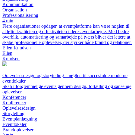
Kommunikation
Organisation
Professionalisering
4 min
Flere organisationer opdager, at eventplatforme kan være nøglen til
at løfte kvaliteten og effektiviteten i deres eventarbejde. Med bedre
overblik, automatisering og samarbejde på tværs bliver det lettere at
skabe professionelle oplevelser, der styrker både brand og relationer.
Ellen Knudsen
Ellen
Knudsen
Oplevelsesdesign og storytelling – nøglen til succesfulde moderne
eventlokaler
Skab uforglemmelige events gennem design, fortælling og sanselige
oplevelser
Konferencer
Konferencer
Oplevelsesdesign
Storytelling
Eventplanlægning
Eventlokaler
Brandoplevelser