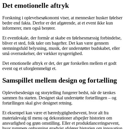
Det emotionelle aftryk
Forskning i oplevelsesøkonomi viser, at mennesker husker følelser
bedre end fakta. Derfor er det afgørende, at et event ikke kun
informerer, men også berører.
Et eventlokale, der formår at skabe en følelsesmæssig forbindelse,
bliver et sted, folk taler om bagefter. Det kan være gennem
stemningsfuld belysning, musik, der understøtter budskabet, eller
små overraskelser, der vækker nysgerrighed.
Det emotionelle aftryk er det, der gør forskellen mellem et godt
event og et uforglemmeligt et.
Samspillet mellem design og fortælling
Oplevelsesdesign og storytelling fungerer bedst, når de tænkes
sammen fra starten. Designet skal understøtte fortællingen – og
fortællingen skal give designet retning.
Et eksempel kan være et bæredygtighedsevent, hvor alt fra
materialevalg til menu og dekorationer afspejler historien om
ansvarlighed og grøn omstilling. Eller et produktlanceringsevent,
hvor rummets opbygning gradvist afslører historien om innovation