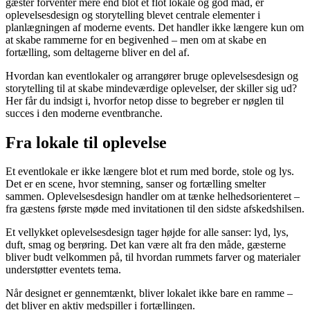
gæster forventer mere end blot et flot lokale og god mad, er
oplevelsesdesign og storytelling blevet centrale elementer i
planlægningen af moderne events. Det handler ikke længere kun om
at skabe rammerne for en begivenhed – men om at skabe en
fortælling, som deltagerne bliver en del af.
Hvordan kan eventlokaler og arrangører bruge oplevelsesdesign og
storytelling til at skabe mindeværdige oplevelser, der skiller sig ud?
Her får du indsigt i, hvorfor netop disse to begreber er nøglen til
succes i den moderne eventbranche.
Fra lokale til oplevelse
Et eventlokale er ikke længere blot et rum med borde, stole og lys.
Det er en scene, hvor stemning, sanser og fortælling smelter
sammen. Oplevelsesdesign handler om at tænke helhedsorienteret –
fra gæstens første møde med invitationen til den sidste afskedshilsen.
Et vellykket oplevelsesdesign tager højde for alle sanser: lyd, lys,
duft, smag og berøring. Det kan være alt fra den måde, gæsterne
bliver budt velkommen på, til hvordan rummets farver og materialer
understøtter eventets tema.
Når designet er gennemtænkt, bliver lokalet ikke bare en ramme –
det bliver en aktiv medspiller i fortællingen.