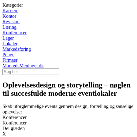
Kategorier
Karriere
Kontor
Revision
Læring
Konferencer
Lager
Lokaler
Markedsføring
Penge
Firmaer
MarkedsMeninger.dk
Oplevelsesdesign og storytelling – nøglen
til succesfulde moderne eventlokaler
Skab uforglemmelige events gennem design, fortælling og sanselige
oplevelser
Konferencer
Konferencer
Del glæden
X