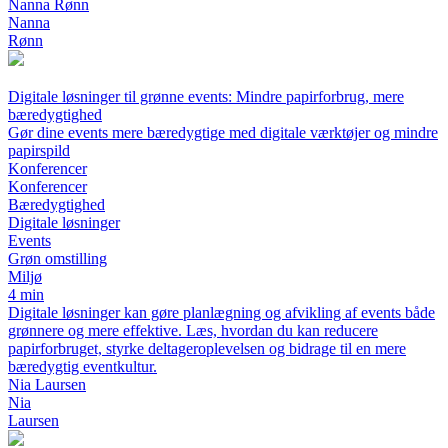
Nanna Rønn
Nanna
Rønn
Digitale løsninger til grønne events: Mindre papirforbrug, mere
bæredygtighed
Gør dine events mere bæredygtige med digitale værktøjer og mindre
papirspild
Konferencer
Konferencer
Bæredygtighed
Digitale løsninger
Events
Grøn omstilling
Miljø
4 min
Digitale løsninger kan gøre planlægning og afvikling af events både
grønnere og mere effektive. Læs, hvordan du kan reducere
papirforbruget, styrke deltageroplevelsen og bidrage til en mere
bæredygtig eventkultur.
Nia Laursen
Nia
Laursen