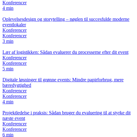
Konferencer
4 min
Oplevelsesdesign og storytelling – nøglen til succesfulde moderne
eventlokaler
Konferencer
Konferencer
3 min
Lær af logistikken: Sådan evaluerer du processerne efter dit event
Konferencer
Konferencer
5 min
Digitale løsninger til grønne events: Mindre papirforbrug, mere
bæredygtighed
Konferencer
Konferencer
4 min
Projektledelse i praksis: Sådan bruger du evaluering til at styrke dit
næste event
Konferencer
Konferencer
6 min