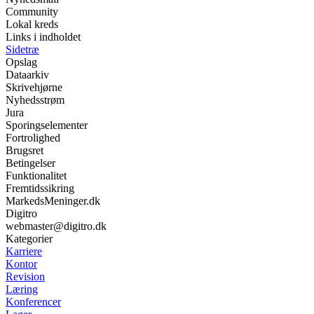
Community
Lokal kreds
Links i indholdet
Sidetræ
Opslag
Dataarkiv
Skrivehjørne
Nyhedsstrøm
Jura
Sporingselementer
Fortrolighed
Brugsret
Betingelser
Funktionalitet
Fremtidssikring
MarkedsMeninger.dk
Digitro
webmaster@digitro.dk
Kategorier
Karriere
Kontor
Revision
Læring
Konferencer