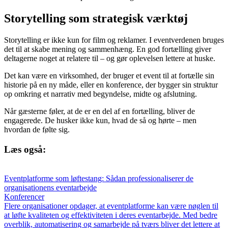
Storytelling som strategisk værktøj
Storytelling er ikke kun for film og reklamer. I eventverdenen bruges
det til at skabe mening og sammenhæng. En god fortælling giver
deltagerne noget at relatere til – og gør oplevelsen lettere at huske.
Det kan være en virksomhed, der bruger et event til at fortælle sin
historie på en ny måde, eller en konference, der bygger sin struktur
op omkring et narrativ med begyndelse, midte og afslutning.
Når gæsterne føler, at de er en del af en fortælling, bliver de
engagerede. De husker ikke kun, hvad de så og hørte – men
hvordan de følte sig.
Læs også:
Eventplatforme som løftestang: Sådan professionaliserer de
organisationens eventarbejde
Konferencer
Flere organisationer opdager, at eventplatforme kan være nøglen til
at løfte kvaliteten og effektiviteten i deres eventarbejde. Med bedre
overblik, automatisering og samarbejde på tværs bliver det lettere at