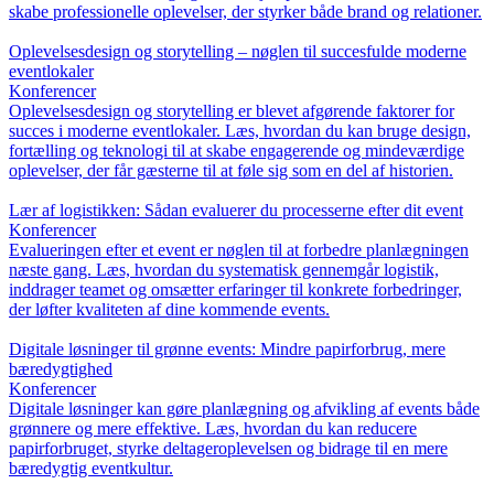
skabe professionelle oplevelser, der styrker både brand og relationer.
Oplevelsesdesign og storytelling – nøglen til succesfulde moderne
eventlokaler
Konferencer
Oplevelsesdesign og storytelling er blevet afgørende faktorer for
succes i moderne eventlokaler. Læs, hvordan du kan bruge design,
fortælling og teknologi til at skabe engagerende og mindeværdige
oplevelser, der får gæsterne til at føle sig som en del af historien.
Lær af logistikken: Sådan evaluerer du processerne efter dit event
Konferencer
Evalueringen efter et event er nøglen til at forbedre planlægningen
næste gang. Læs, hvordan du systematisk gennemgår logistik,
inddrager teamet og omsætter erfaringer til konkrete forbedringer,
der løfter kvaliteten af dine kommende events.
Digitale løsninger til grønne events: Mindre papirforbrug, mere
bæredygtighed
Konferencer
Digitale løsninger kan gøre planlægning og afvikling af events både
grønnere og mere effektive. Læs, hvordan du kan reducere
papirforbruget, styrke deltageroplevelsen og bidrage til en mere
bæredygtig eventkultur.