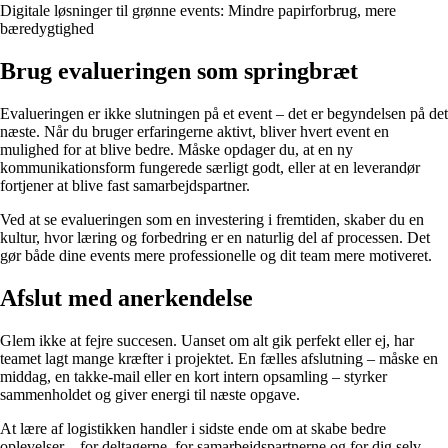
Digitale løsninger til grønne events: Mindre papirforbrug, mere
bæredygtighed
Brug evalueringen som springbræt
Evalueringen er ikke slutningen på et event – det er begyndelsen på det
næste. Når du bruger erfaringerne aktivt, bliver hvert event en
mulighed for at blive bedre. Måske opdager du, at en ny
kommunikationsform fungerede særligt godt, eller at en leverandør
fortjener at blive fast samarbejdspartner.
Ved at se evalueringen som en investering i fremtiden, skaber du en
kultur, hvor læring og forbedring er en naturlig del af processen. Det
gør både dine events mere professionelle og dit team mere motiveret.
Afslut med anerkendelse
Glem ikke at fejre succesen. Uanset om alt gik perfekt eller ej, har
teamet lagt mange kræfter i projektet. En fælles afslutning – måske en
middag, en takke-mail eller en kort intern opsamling – styrker
sammenholdet og giver energi til næste opgave.
At lære af logistikken handler i sidste ende om at skabe bedre
oplevelser – for deltagerne, for samarbejdspartnerne og for dig selv