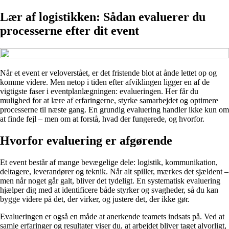
Lær af logistikken: Sådan evaluerer du
processerne efter dit event
Når et event er veloverstået, er det fristende blot at ånde lettet op og
komme videre. Men netop i tiden efter afviklingen ligger en af de
vigtigste faser i eventplanlægningen: evalueringen. Her får du
mulighed for at lære af erfaringerne, styrke samarbejdet og optimere
processerne til næste gang. En grundig evaluering handler ikke kun om
at finde fejl – men om at forstå, hvad der fungerede, og hvorfor.
Hvorfor evaluering er afgørende
Et event består af mange bevægelige dele: logistik, kommunikation,
deltagere, leverandører og teknik. Når alt spiller, mærkes det sjældent –
men når noget går galt, bliver det tydeligt. En systematisk evaluering
hjælper dig med at identificere både styrker og svagheder, så du kan
bygge videre på det, der virker, og justere det, der ikke gør.
Evalueringen er også en måde at anerkende teamets indsats på. Ved at
samle erfaringer og resultater viser du, at arbejdet bliver taget alvorligt,