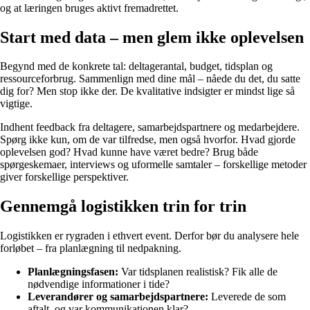
og at læringen bruges aktivt fremadrettet.
Start med data – men glem ikke oplevelsen
Begynd med de konkrete tal: deltagerantal, budget, tidsplan og
ressourceforbrug. Sammenlign med dine mål – nåede du det, du satte
dig for? Men stop ikke der. De kvalitative indsigter er mindst lige så
vigtige.
Indhent feedback fra deltagere, samarbejdspartnere og medarbejdere.
Spørg ikke kun, om de var tilfredse, men også hvorfor. Hvad gjorde
oplevelsen god? Hvad kunne have været bedre? Brug både
spørgeskemaer, interviews og uformelle samtaler – forskellige metoder
giver forskellige perspektiver.
Gennemgå logistikken trin for trin
Logistikken er rygraden i ethvert event. Derfor bør du analysere hele
forløbet – fra planlægning til nedpakning.
Planlægningsfasen:
Var tidsplanen realistisk? Fik alle de
nødvendige informationer i tide?
Leverandører og samarbejdspartnere:
Leverede de som
aftalt, og var kommunikationen klar?