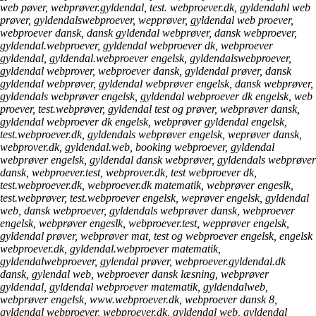
web pøver, webprøver.gyldendal, test. webproever.dk, gyldendahl web
prøver, gyldendalswebproever, wepprøver, gyldendal web proever,
webproever dansk, dansk gyldendal webprøver, dansk webproever,
gyldendal.webproever, gyldendal webproever dk, webproever
gyldendal, gyldendal.webproever engelsk, gyldendalswebproever,
gyldendal webprover, webproever dansk, gyldendal prøver, dansk
gyldendal webprøver, gyldendal webprøver engelsk, dansk webprøver,
gyldendals webprøver engelsk, gyldendal webproever dk engelsk, web
proever, test.webprøver, gyldendal test og prøver, webprøver dansk,
gyldendal webproever dk engelsk, webprøver gyldendal engelsk,
test.webproever.dk, gyldendals webprøver engelsk, weprøver dansk,
webprover.dk, gyldendal.web, booking webproever, gyldendal
webprøver engelsk, gyldendal dansk webprøver, gyldendals webprøver
dansk, webproever.test, webprover.dk, test webproever dk,
test.webproever.dk, webproever.dk matematik, webprøver engeslk,
test.webprøver, test.webproever engelsk, weprøver engelsk, gyldendal
web, dansk webproever, gyldendals webprøver dansk, webproever
engelsk, webprøver engeslk, webproever.test, wepprøver engelsk,
gyldendal prøver, webprøver mat, test og webproever engelsk, engelsk
webproever.dk, gyldendal.webproever matematik,
gyldendalwebproever, gylendal prøver, webproever.gyldendal.dk
dansk, gylendal web, webproever dansk læsning, webprøver
gyldendal, gyldendal webproever matematik, gyldendalweb,
webprøver engelsk, www.webproever.dk, webproever dansk 8,
gyldendal webproever, webproever.dk, gyldendal web, gyldendal