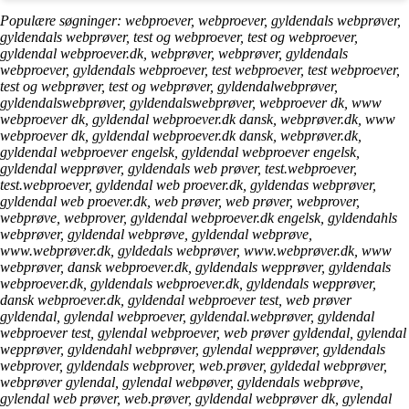
Populære søgninger: webproever, webproever, gyldendals webprøver,
gyldendals webprøver, test og webproever, test og webproever,
gyldendal webproever.dk, webprøver, webprøver, gyldendals
webproever, gyldendals webproever, test webproever, test webproever,
test og webprøver, test og webprøver, gyldendalwebprøver,
gyldendalswebprøver, gyldendalswebprøver, webproever dk, www
webproever dk, gyldendal webproever.dk dansk, webprøver.dk, www
webproever dk, gyldendal webproever.dk dansk, webprøver.dk,
gyldendal webproever engelsk, gyldendal webproever engelsk,
gyldendal wepprøver, gyldendals web prøver, test.webproever,
test.webproever, gyldendal web proever.dk, gyldendas webprøver,
gyldendal web proever.dk, web prøver, web prøver, webprover,
webprøve, webprover, gyldendal webproever.dk engelsk, gyldendahls
webprøver, gyldendal webprøve, gyldendal webprøve,
www.webprøver.dk, gyldedals webprøver, www.webprøver.dk, www
webprøver, dansk webproever.dk, gyldendals wepprøver, gyldendals
webproever.dk, gyldendals webproever.dk, gyldendals wepprøver,
dansk webproever.dk, gyldendal webproever test, web prøver
gyldendal, gylendal webproever, gyldendal.webprøver, gyldendal
webproever test, gylendal webproever, web prøver gyldendal, gylendal
wepprøver, gyldendahl webprøver, gylendal wepprøver, gyldendals
webprover, gyldendals webprover, web.prøver, gyldedal webprøver,
webprøver gylendal, gylendal webpøver, gyldendals webprøve,
gylendal web prøver, web.prøver, gyldendal webprøver dk, gylendal