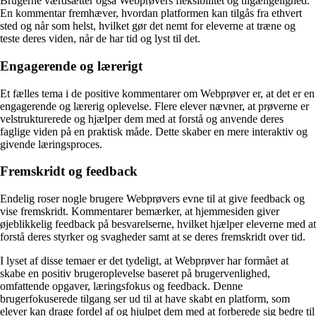
Brugerne værdsætter også Webprøvers fleksibilitet og tilgængelighed.
En kommentar fremhæver, hvordan platformen kan tilgås fra ethvert
sted og når som helst, hvilket gør det nemt for eleverne at træne og
teste deres viden, når de har tid og lyst til det.
Engagerende og lærerigt
Et fælles tema i de positive kommentarer om Webprøver er, at det er en
engagerende og lærerig oplevelse. Flere elever nævner, at prøverne er
velstrukturerede og hjælper dem med at forstå og anvende deres
faglige viden på en praktisk måde. Dette skaber en mere interaktiv og
givende læringsproces.
Fremskridt og feedback
Endelig roser nogle brugere Webprøvers evne til at give feedback og
vise fremskridt. Kommentarer bemærker, at hjemmesiden giver
øjeblikkelig feedback på besvarelserne, hvilket hjælper eleverne med at
forstå deres styrker og svagheder samt at se deres fremskridt over tid.
I lyset af disse temaer er det tydeligt, at Webprøver har formået at
skabe en positiv brugeroplevelse baseret på brugervenlighed,
omfattende opgaver, læringsfokus og feedback. Denne
brugerfokuserede tilgang ser ud til at have skabt en platform, som
elever kan drage fordel af og hjulpet dem med at forberede sig bedre til