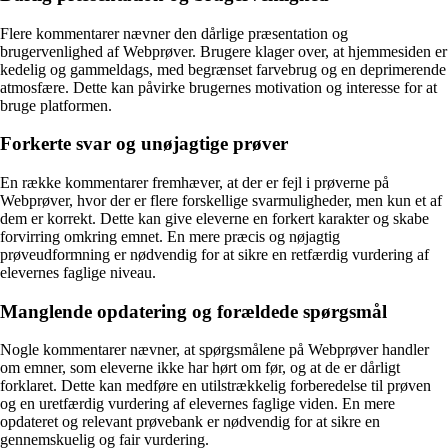
Flere kommentarer nævner den dårlige præsentation og
brugervenlighed af Webprøver. Brugere klager over, at hjemmesiden er
kedelig og gammeldags, med begrænset farvebrug og en deprimerende
atmosfære. Dette kan påvirke brugernes motivation og interesse for at
bruge platformen.
Forkerte svar og unøjagtige prøver
En række kommentarer fremhæver, at der er fejl i prøverne på
Webprøver, hvor der er flere forskellige svarmuligheder, men kun et af
dem er korrekt. Dette kan give eleverne en forkert karakter og skabe
forvirring omkring emnet. En mere præcis og nøjagtig
prøveudformning er nødvendig for at sikre en retfærdig vurdering af
elevernes faglige niveau.
Manglende opdatering og forældede spørgsmål
Nogle kommentarer nævner, at spørgsmålene på Webprøver handler
om emner, som eleverne ikke har hørt om før, og at de er dårligt
forklaret. Dette kan medføre en utilstrækkelig forberedelse til prøven
og en uretfærdig vurdering af elevernes faglige viden. En mere
opdateret og relevant prøvebank er nødvendig for at sikre en
gennemskuelig og fair vurdering.