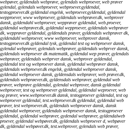
webpøver, gyldendals webprøve, gylendals webproever, web prøver
gylendal, gylendals webproever, webproever.gyldendal,
testogproever.dk gyldendal engelsk, webproever.gyldendal, gyldendal
wepproever, www webproever, gyldendals webprøver.dk, webprover
dansk, gyldendahl webproever, wepprøver gyldendal, web.proever,
gyldendal webprøver.dk, gyldendal wepproever, gyldendals webprøver
dk, wepprøver gyldendal, gyldendals prøver, gyldendals webprøver dk,
gyldendahl webproever, www webproever, webprover dansk,
testogproever.dk gyldendal tysk, gyldendal test og webproever dansk,
gylendal webprøver, gylendals webprøver, gyldendals webprver dansk,
gyldendals webproever dk matematik, gyldendal wep prøver, gylendals
webprøver, gyldendals webprver dansk, webprover gyldendal,
gyldendal test og webproever dansk, gyldendal webprøver dansk,
gyldendals webproever.dk engelsk, gyldendal webproever dansk,
gyldendal webproever dansk, gyldensdals webprøver, web prøver.dk,
gyldendals webprøever.dk, gyldensdals webprøver, gyldendal web
prøver, webprøve gyldendal, gylendal webprover, dansk gyldendal
webproever, test og webproever gyldendal, gyldendal weproever, web
og prøver, www.webproever.dk dansk, testogproever gyldendal, test og
webproever gyldendal, test.webproever.dk gyldendal, gyldendal web
prøver, test webproever.dk, gyldendals webproever dansk, dansk
gyldendal webproever, gyldendals webproever dansk, testogproever
gyldendal, gyldendal webprøver, gydendal webprøver, gyldendalweb
proever, gyldendal webpøver.dk, gyldendals webproever d, webpøver
dk, gyldendal webpøver.dk, test.webprover, gylendals web prøver,