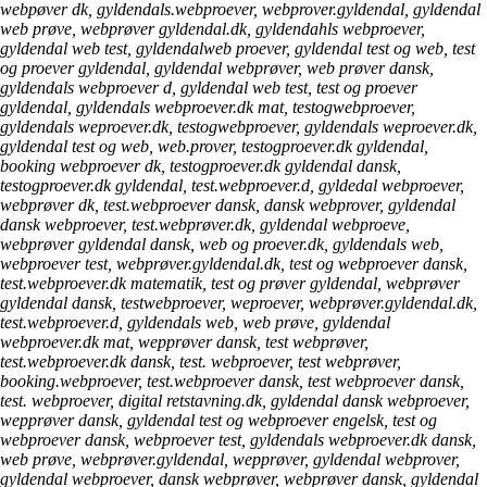
webpøver dk, gyldendals.webproever, webprover.gyldendal, gyldendal
web prøve, webprøver gyldendal.dk, gyldendahls webproever,
gyldendal web test, gyldendalweb proever, gyldendal test og web, test
og proever gyldendal, gyldendal webprøver, web prøver dansk,
gyldendals webproever d, gyldendal web test, test og proever
gyldendal, gyldendals webproever.dk mat, testogwebproever,
gyldendals weproever.dk, testogwebproever, gyldendals weproever.dk,
gyldendal test og web, web.prover, testogproever.dk gyldendal,
booking webproever dk, testogproever.dk gyldendal dansk,
testogproever.dk gyldendal, test.webproever.d, gyldedal webproever,
webprøver dk, test.webproever dansk, dansk webprover, gyldendal
dansk webproever, test.webprøver.dk, gyldendal webproeve,
webprøver gyldendal dansk, web og proever.dk, gyldendals web,
webproever test, webprøver.gyldendal.dk, test og webproever dansk,
test.webproever.dk matematik, test og prøver gyldendal, webprøver
gyldendal dansk, testwebproever, weproever, webprøver.gyldendal.dk,
test.webproever.d, gyldendals web, web prøve, gyldendal
webproever.dk mat, wepprøver dansk, test webprøver,
test.webproever.dk dansk, test. webproever, test webprøver,
booking.webproever, test.webproever dansk, test webproever dansk,
test. webproever, digital retstavning.dk, gyldendal dansk webproever,
wepprøver dansk, gyldendal test og webproever engelsk, test og
webproever dansk, webproever test, gyldendals webproever.dk dansk,
web prøve, webprøver.gyldendal, wepprøver, gyldendal webprover,
gyldendal webproever, dansk webprøver, webprøver dansk, gyldendal