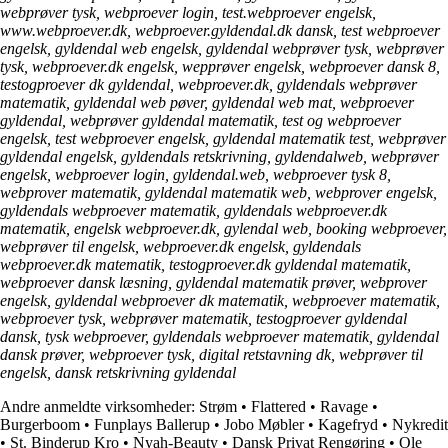
webprøver tysk, webproever login, test.webproever engelsk,
www.webproever.dk, webproever.gyldendal.dk dansk, test webproever
engelsk, gyldendal web engelsk, gyldendal webprøver tysk, webprøver
tysk, webproever.dk engelsk, wepprøver engelsk, webproever dansk 8,
testogproever dk gyldendal, webproever.dk, gyldendals webprøver
matematik, gyldendal web pøver, gyldendal web mat, webproever
gyldendal, webprøver gyldendal matematik, test og webproever
engelsk, test webproever engelsk, gyldendal matematik test, webprøver
gyldendal engelsk, gyldendals retskrivning, gyldendalweb, webprøver
engelsk, webproever login, gyldendal.web, webproever tysk 8,
webprover matematik, gyldendal matematik web, webprover engelsk,
gyldendals webproever matematik, gyldendals webproever.dk
matematik, engelsk webproever.dk, gylendal web, booking webproever,
webprøver til engelsk, webproever.dk engelsk, gyldendals
webproever.dk matematik, testogproever.dk gyldendal matematik,
webproever dansk læsning, gyldendal matematik prøver, webprover
engelsk, gyldendal webproever dk matematik, webproever matematik,
webproever tysk, webprøver matematik, testogproever gyldendal
dansk, tysk webproever, gyldendals webproever matematik, gyldendal
dansk prøver, webproever tysk, digital retstavning dk, webprøver til
engelsk, dansk retskrivning gyldendal
Andre anmeldte virksomheder:
Strøm
•
Flattered
•
Ravage
•
Burgerboom
•
Funplays Ballerup
•
Jobo Møbler
•
Kagefryd
•
Nykredit
•
St. Binderup Kro
•
Nyah-Beauty
•
Dansk Privat Rengøring
•
Ole