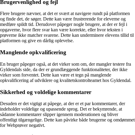
Brugervenlighed og fejl
Flere brugere nævner, at det er svært at navigere rundt på platformen
og finde det, de søger. Dette kan være frustrerende for eleverne og
medføre spildt tid. Derudover påpeger nogle brugere, at der er fejl i
opgaverne, hvor flere svar kan være korrekte, eller hvor teksten i
prøverne ikke matcher svarene. Dette kan underminere elevens tillid til
platformen og give en dårlig oplevelse.
Manglende opkvalificering
En bruger påpeger også, at det virker som om, der mangler testere fra
Gyldendals side, da der er grundlæggende funktionaliteter, der ikke
virker som forventet. Dette kan være et tegn på manglende
opkvalificering af udviklere og kvalitetskontrolteamet hos Gyldendal.
Sikkerhed og voldelige kommentarer
Desuden er det vigtigt at påpege, at der er et par kommentarer, der
indeholder voldelige og upassende sprog. Det er bekymrende, at
sådanne kommentarer slipper igennem moderationen og bliver
offentligt tilgængelige. Dette kan påvirke både brugerne og omdømmet
for Webprøver negativt.