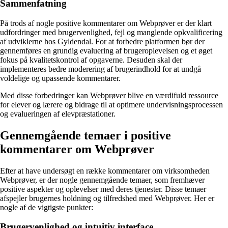
Sammenfatning
På trods af nogle positive kommentarer om Webprøver er der klart
udfordringer med brugervenlighed, fejl og manglende opkvalificering
af udviklerne hos Gyldendal. For at forbedre platformen bør der
gennemføres en grundig evaluering af brugeroplevelsen og et øget
fokus på kvalitetskontrol af opgaverne. Desuden skal der
implementeres bedre moderering af brugerindhold for at undgå
voldelige og upassende kommentarer.
Med disse forbedringer kan Webprøver blive en værdifuld ressource
for elever og lærere og bidrage til at optimere undervisningsprocessen
og evalueringen af elevpræstationer.
Gennemgående temaer i positive
kommentarer om Webprøver
Efter at have undersøgt en række kommentarer om virksomheden
Webprøver, er der nogle gennemgående temaer, som fremhæver
positive aspekter og oplevelser med deres tjenester. Disse temaer
afspejler brugernes holdning og tilfredshed med Webprøver. Her er
nogle af de vigtigste punkter:
Brugervenlighed og intuitiv interface