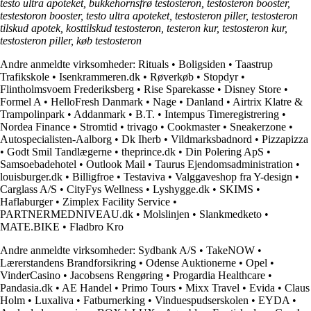
testo ultra apoteket, bukkehornsfrø testosteron, testosteron booster,
testestoron booster, testo ultra apoteket, testosteron piller, testosteron
tilskud apotek, kosttilskud testosteron, testeron kur, testosteron kur,
testosteron piller, køb testosteron
Andre anmeldte virksomheder:
Rituals
•
Boligsiden
•
Taastrup
Trafikskole
•
Isenkrammeren.dk
•
Røverkøb
•
Stopdyr
•
Flintholmsvoem Frederiksberg
•
Rise Sparekasse
•
Disney Store
•
Formel A
•
HelloFresh Danmark
•
Nage
•
Danland
•
Airtrix Klatre &
Trampolinpark
•
Addanmark
•
B.T.
•
Intempus Timeregistrering
•
Nordea Finance
•
Stromtid
•
trivago
•
Cookmaster
•
Sneakerzone
•
Autospecialisten-Aalborg
•
Dk Iherb
•
Vildmarksbadnord
•
Pizzapizza
•
Godt Smil Tandlægerne
•
theprince.dk
•
Din Polering ApS
•
Samsoebadehotel
•
Outlook Mail
•
Taurus Ejendomsadministration
•
louisburger.dk
•
Billigfroe
•
Testaviva
•
Valggaveshop fra Y-design
•
Carglass A/S
•
CityFys Wellness
•
Lyshygge.dk
•
SKIMS
•
Haflaburger
•
Zimplex Facility Service
•
PARTNERMEDNIVEAU.dk
•
Molslinjen
•
Slankmedketo
•
MATE.BIKE
•
Fladbro Kro
Andre anmeldte virksomheder:
Sydbank A/S
•
TakeNOW
•
Lærerstandens Brandforsikring
•
Odense Auktionerne
•
Opel
•
VinderCasino
•
Jacobsens Rengøring
•
Progardia Healthcare
•
Pandasia.dk
•
AE Handel
•
Primo Tours
•
Mixx Travel
•
Evida
•
Claus
Holm
•
Luxaliva
•
Fatburnerking
•
Vinduespudserskolen
•
EYDA
•