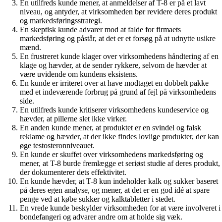
En utilfreds kunde mener, at anmeldelser af T-8 er på et lavt
niveau, og antyder, at virksomheden bør revidere deres produkt
og markedsføringsstrategi.
En skeptisk kunde advarer mod at falde for firmaets
markedsføring og påstår, at det er et forsøg på at udnytte usikre
mænd.
En frustreret kunde klager over virksomhedens håndtering af en
klage og hævder, at de sender rykkere, selvom de hævder at
være uvidende om kundens eksistens.
En kunde er irriteret over at have modtaget en dobbelt pakke
med et indeværende forbrug på grund af fejl på virksomhedens
side.
En utilfreds kunde kritiserer virksomhedens kundeservice og
hævder, at pillerne slet ikke virker.
En anden kunde mener, at produktet er en svindel og falsk
reklame og hævder, at der ikke findes lovlige produkter, der kan
øge testosteronniveauet.
En kunde er skuffet over virksomhedens markedsføring og
mener, at T-8 burde fremlægge et seriøst studie af deres produkt,
der dokumenterer dets effektivitet.
En kunde hævder, at T-8 kun indeholder kalk og sukker baseret
på deres egen analyse, og mener, at det er en god idé at spare
penge ved at købe sukker og kalktabletter i stedet.
En vrede kunde beskylder virksomheden for at være involveret i
bondefangeri og advarer andre om at holde sig væk.