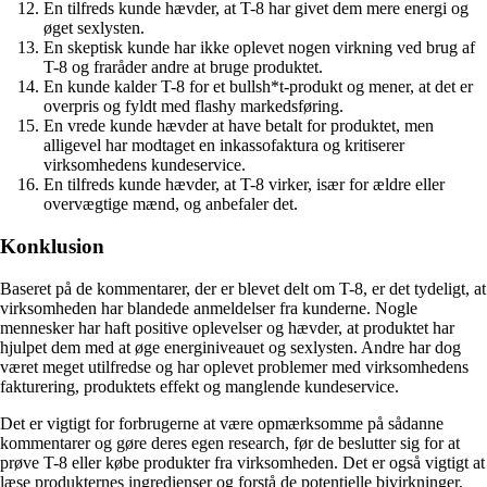
En tilfreds kunde hævder, at T-8 har givet dem mere energi og
øget sexlysten.
En skeptisk kunde har ikke oplevet nogen virkning ved brug af
T-8 og fraråder andre at bruge produktet.
En kunde kalder T-8 for et bullsh*t-produkt og mener, at det er
overpris og fyldt med flashy markedsføring.
En vrede kunde hævder at have betalt for produktet, men
alligevel har modtaget en inkassofaktura og kritiserer
virksomhedens kundeservice.
En tilfreds kunde hævder, at T-8 virker, især for ældre eller
overvægtige mænd, og anbefaler det.
Konklusion
Baseret på de kommentarer, der er blevet delt om T-8, er det tydeligt, at
virksomheden har blandede anmeldelser fra kunderne. Nogle
mennesker har haft positive oplevelser og hævder, at produktet har
hjulpet dem med at øge energiniveauet og sexlysten. Andre har dog
været meget utilfredse og har oplevet problemer med virksomhedens
fakturering, produktets effekt og manglende kundeservice.
Det er vigtigt for forbrugerne at være opmærksomme på sådanne
kommentarer og gøre deres egen research, før de beslutter sig for at
prøve T-8 eller købe produkter fra virksomheden. Det er også vigtigt at
læse produkternes ingredienser og forstå de potentielle bivirkninger,