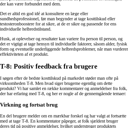
der kan være forbundet med dem.
Det er altid en god idé at konsultere en læge eller
sundhedsprofessionel, før man begynder at tage kosttilskud eller
testosteronboostere for at sikre, at de er sikre og passende for ens
individuelle helbredstilstand.
Husk, at oplevelser og resultater kan variere fra person til person, og
det er vigtigt at tage hensyn til individuelle faktorer, såsom alder, fysisk
form og eventuelle underliggende helbredsproblemer, når man vurderer
effektiviteten af et produkt.
T-8: Positiv feedback fra brugere
I søgen efter de bedste kosttilskud på markedet støder man ofte på
virksomheden T-8. Men hvad siger brugerne egentlig om dette
produkt? Vi har samlet en række kommentarer og anmeldelser fra folk,
der har erfaring med T-8, og her er nogle af de gennemgående temaer:
Virkning og fortsat brug
En del brugere melder om en mærkbar forskel og har valgt at fortsætte
med at tage T-8. En kommentator påpeger, at folk sjældent bruger
deres tid på positive anmeldelser, hvilket understreger produktets