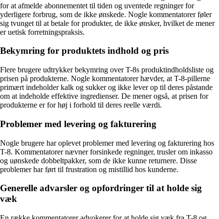
for at afmelde abonnementet til tiden og uventede regninger for
yderligere forbrug, som de ikke ønskede. Nogle kommentatorer føler
sig tvunget til at betale for produkter, de ikke ønsker, hvilket de mener
er uetisk forretningspraksis.
Bekymring for produktets indhold og pris
Flere brugere udtrykker bekymring over T-8s produktindholdsliste og
prisen på produkterne. Nogle kommentatorer hævder, at T-8-pillerne
primært indeholder kalk og sukker og ikke lever op til deres påstande
om at indeholde effektive ingredienser. De mener også, at prisen for
produkterne er for høj i forhold til deres reelle værdi.
Problemer med levering og fakturering
Nogle brugere har oplevet problemer med levering og fakturering hos
T-8. Kommentatorer nævner forsinkede regninger, trusler om inkasso
og uønskede dobbeltpakker, som de ikke kunne returnere. Disse
problemer har ført til frustration og mistillid hos kunderne.
Generelle advarsler og opfordringer til at holde sig
væk
En række kommentatorer advokerer for at holde sig væk fra T-8 og