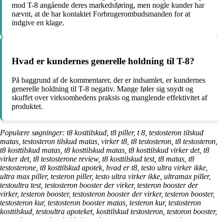
mod T-8 angående deres markedsføring, men nogle kunder har
nævnt, at de har kontaktet Forbrugerombudsmanden for at
indgive en klage.
Hvad er kundernes generelle holdning til T-8?
På baggrund af de kommentarer, der er indsamlet, er kundernes
generelle holdning til T-8 negativ. Mange føler sig snydt og
skuffet over virksomhedens praksis og manglende effektivitet af
produktet.
Populære søgninger: t8 kosttilskud, t8 piller, t 8, testosteron tilskud
matas, testosteron tilskud matas, virker t8, t8 testosteron, t8 testosteron,
t8 kosttilskud matas, t8 kosttilskud matas, t8 kosttilskud virker det, t8
virker det, t8 testosterone review, t8 kosttilskud test, t8 matas, t8
testosterone, t8 kosttilskud apotek, hvad er t8, testo ultra virker ikke,
ultra max piller, testeron piller, testo ultra virker ikke, ultramax piller,
testoultra test, testosteron booster der virker, testeron booster der
virker, testeron booster, testosteron booster der virker, testeron booster,
testosteron kur, testosteron booster matas, testeron kur, testosteron
kosttilskud, testoultra apoteket, kosttilskud testosteron, testoron booster,