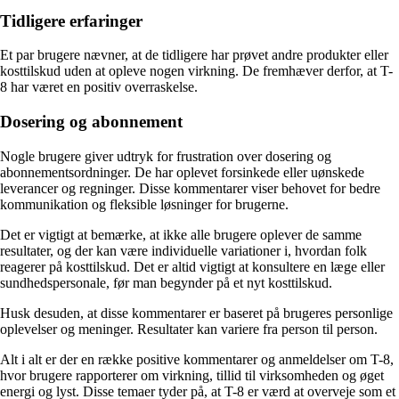
Tidligere erfaringer
Et par brugere nævner, at de tidligere har prøvet andre produkter eller
kosttilskud uden at opleve nogen virkning. De fremhæver derfor, at T-
8 har været en positiv overraskelse.
Dosering og abonnement
Nogle brugere giver udtryk for frustration over dosering og
abonnementsordninger. De har oplevet forsinkede eller uønskede
leverancer og regninger. Disse kommentarer viser behovet for bedre
kommunikation og fleksible løsninger for brugerne.
Det er vigtigt at bemærke, at ikke alle brugere oplever de samme
resultater, og der kan være individuelle variationer i, hvordan folk
reagerer på kosttilskud. Det er altid vigtigt at konsultere en læge eller
sundhedspersonale, før man begynder på et nyt kosttilskud.
Husk desuden, at disse kommentarer er baseret på brugeres personlige
oplevelser og meninger. Resultater kan variere fra person til person.
Alt i alt er der en række positive kommentarer og anmeldelser om T-8,
hvor brugere rapporterer om virkning, tillid til virksomheden og øget
energi og lyst. Disse temaer tyder på, at T-8 er værd at overveje som et