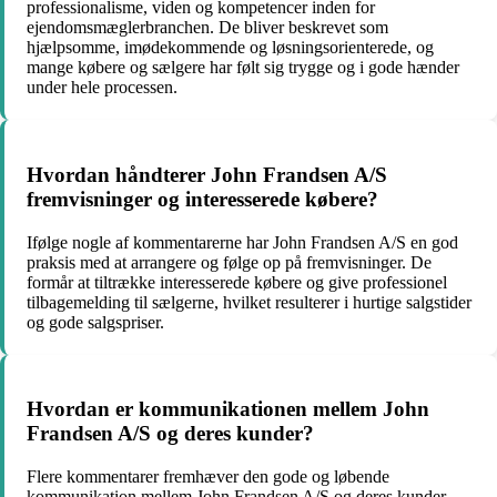
professionalisme, viden og kompetencer inden for
ejendomsmæglerbranchen. De bliver beskrevet som
hjælpsomme, imødekommende og løsningsorienterede, og
mange købere og sælgere har følt sig trygge og i gode hænder
under hele processen.
Hvordan håndterer John Frandsen A/S
fremvisninger og interesserede købere?
Ifølge nogle af kommentarerne har John Frandsen A/S en god
praksis med at arrangere og følge op på fremvisninger. De
formår at tiltrække interesserede købere og give professionel
tilbagemelding til sælgerne, hvilket resulterer i hurtige salgstider
og gode salgspriser.
Hvordan er kommunikationen mellem John
Frandsen A/S og deres kunder?
Flere kommentarer fremhæver den gode og løbende
kommunikation mellem John Frandsen A/S og deres kunder.