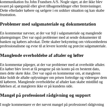
kommunikation fra John Frandsen A/S. Nogle siger, at der ikke blev
svaret på spørgsmål eller givet tilbagemeldinger efter fremvisninger.
Dette efterlader købere og sælgere i en usikker situation og kan skabe
frustration.
Problemer med salgsmateriale og dokumentation
En kommentar nævner, at der var fejl i salgsmateriale og manglende
plantegninger. Der var også problemer med at sende dokumenter til
banken og købers advokat. Dette skaber bekymring om virksomhedens
professionalisme og evne til at levere korrekt og præcist salgsmateriale.
Manglende overholdelse af aftaler og løfter
En kommentar påpeger, at der var problemer med at overholde aftaler.
En køber blev lovet at få pengene på sin konto på en bestemt dato,
men dette skete ikke. Der var også en kommentar om, at mægleren
ikke holdt de aftalte oplysninger om prisen fortrolige og videregav dem
til køberen. Manglende overholdelse af aftaler kan skabe mistillid og
følelsen af, at mægleren ikke er på kundens side.
Mangel på professionel rådgivning og support
I nogle kommentarer er der nævnt mangel på professionel rådgivning