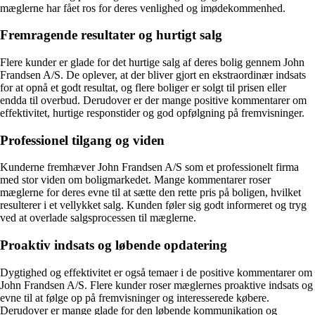
mæglerne har fået ros for deres venlighed og imødekommenhed.
Fremragende resultater og hurtigt salg
Flere kunder er glade for det hurtige salg af deres bolig gennem John
Frandsen A/S. De oplever, at der bliver gjort en ekstraordinær indsats
for at opnå et godt resultat, og flere boliger er solgt til prisen eller
endda til overbud. Derudover er der mange positive kommentarer om
effektivitet, hurtige responstider og god opfølgning på fremvisninger.
Professionel tilgang og viden
Kunderne fremhæver John Frandsen A/S som et professionelt firma
med stor viden om boligmarkedet. Mange kommentarer roser
mæglerne for deres evne til at sætte den rette pris på boligen, hvilket
resulterer i et vellykket salg. Kunden føler sig godt informeret og tryg
ved at overlade salgsprocessen til mæglerne.
Proaktiv indsats og løbende opdatering
Dygtighed og effektivitet er også temaer i de positive kommentarer om
John Frandsen A/S. Flere kunder roser mæglernes proaktive indsats og
evne til at følge op på fremvisninger og interesserede købere.
Derudover er mange glade for den løbende kommunikation og