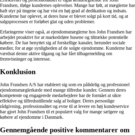
Frandsen, ifølge kundernes oplevelser. Mange har følt, at mæglerne har
haft styr på tingene og har vist en høj grad af dedikation og indsats.
Kunderne har oplevet, at deres huse er blevet solgt på kort tid, og at
salgsprocessen er forløbet glat og uden problemer.
Erfaringerne viser også, at ejendomsmæglerne hos John Frandsen har
arbejdet proaktivt for at markedsføre husene og tiltrække potentielle
købere. De har benyttet sig af forskellige kanaler, herunder sociale
medier, for at øge synligheden af de solgte ejendomme. Kunderne har
værdsat denne aktive tilgang og har fået tilbagemelding om
fremvisninger og interesse.
Konklusion
John Frandsen A/S har etableret sig som en pålidelig og professionel
ejendomsmæglerkæde med mange tilfredse kunder. Gennem deres
kompetente og engagerede medarbejdere har de formået at sikre
effektive og tilfredsstillende salg af boliger. Deres personlige
rådgivning, professionalitet og evne til at levere en høj kundeservice
har gjort John Frandsen til et populært valg for mange sælgere og
købere af ejendomme i Danmark.
Gennemgående positive kommentarer om