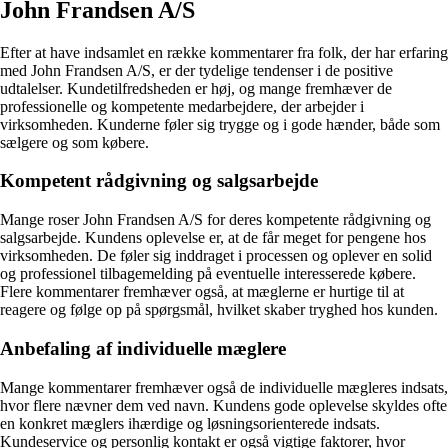
John Frandsen A/S
Efter at have indsamlet en række kommentarer fra folk, der har erfaring
med John Frandsen A/S, er der tydelige tendenser i de positive
udtalelser. Kundetilfredsheden er høj, og mange fremhæver de
professionelle og kompetente medarbejdere, der arbejder i
virksomheden. Kunderne føler sig trygge og i gode hænder, både som
sælgere og som købere.
Kompetent rådgivning og salgsarbejde
Mange roser John Frandsen A/S for deres kompetente rådgivning og
salgsarbejde. Kundens oplevelse er, at de får meget for pengene hos
virksomheden. De føler sig inddraget i processen og oplever en solid
og professionel tilbagemelding på eventuelle interesserede købere.
Flere kommentarer fremhæver også, at mæglerne er hurtige til at
reagere og følge op på spørgsmål, hvilket skaber tryghed hos kunden.
Anbefaling af individuelle mæglere
Mange kommentarer fremhæver også de individuelle mægleres indsats,
hvor flere nævner dem ved navn. Kundens gode oplevelse skyldes ofte
en konkret mæglers ihærdige og løsningsorienterede indsats.
Kundeservice og personlig kontakt er også vigtige faktorer, hvor