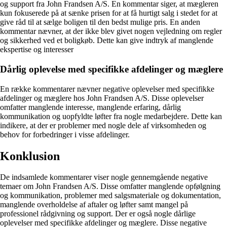
og support fra John Frandsen A/S. En kommentar siger, at mægleren
kun fokuserede på at sænke prisen for at få hurtigt salg i stedet for at
give råd til at sælge boligen til den bedst mulige pris. En anden
kommentar nævner, at der ikke blev givet nogen vejledning om regler
og sikkerhed ved et boligkøb. Dette kan give indtryk af manglende
ekspertise og interesser
Dårlig oplevelse med specifikke afdelinger og mæglere
En række kommentarer nævner negative oplevelser med specifikke
afdelinger og mæglere hos John Frandsen A/S. Disse oplevelser
omfatter manglende interesse, manglende erfaring, dårlig
kommunikation og uopfyldte løfter fra nogle medarbejdere. Dette kan
indikere, at der er problemer med nogle dele af virksomheden og
behov for forbedringer i visse afdelinger.
Konklusion
De indsamlede kommentarer viser nogle gennemgående negative
temaer om John Frandsen A/S. Disse omfatter manglende opfølgning
og kommunikation, problemer med salgsmateriale og dokumentation,
manglende overholdelse af aftaler og løfter samt mangel på
professionel rådgivning og support. Der er også nogle dårlige
oplevelser med specifikke afdelinger og mæglere. Disse negative