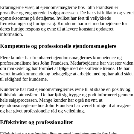
Erfaringerne viser, at ejendomsmæglerne hos John Frandsen er
proaktive og engagerede i salgsprocessen. De har vist initiativ og været
opmærksomme på detaljerne, hvilket har ført til vellykkede
fremvisninger og hurtige salg. Kunderne har rost medarbejderne for
deres hurtige respons og evne til at levere konstant opdateret
information.
Kompetente og professionelle ejendomsmæglere
Flere kunder har fremhævet ejendomsmæglernes kompetence og
professionalisme hos John Frandsen. Medarbejderne har vist stor viden
om markedet og har formået at følge med de skiftende trends. De har
været imødekommende og behagelige at arbejde med og har altid stået
til rådighed for kunderne.
Kunderne har rost ejendomsmæglernes evne til at skabe en positiv og
tillidsfuld atmosfære. De har følt sig trygge og godt informeret gennem
hele salgsprocessen. Mange kunder har også nævnt, at
ejendomsmæglerne hos John Frandsen har været hurtige til at reagere
og har givet professionelle råd og vejledning.
Effektivitet og professionalitet
Effektivitet og professionalitet er også kendetegnende for John