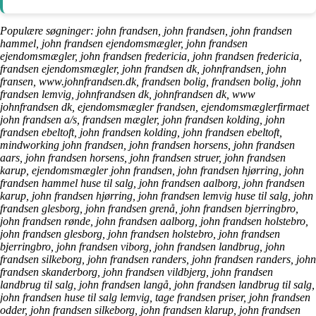
Populære søgninger: john frandsen, john frandsen, john frandsen
hammel, john frandsen ejendomsmægler, john frandsen
ejendomsmægler, john frandsen fredericia, john frandsen fredericia,
frandsen ejendomsmægler, john frandsen dk, johnfrandsen, john
fransen, www.johnfrandsen.dk, frandsen bolig, frandsen bolig, john
frandsen lemvig, johnfrandsen dk, johnfrandsen dk, www
johnfrandsen dk, ejendomsmægler frandsen, ejendomsmæglerfirmaet
john frandsen a/s, frandsen mægler, john frandsen kolding, john
frandsen ebeltoft, john frandsen kolding, john frandsen ebeltoft,
mindworking john frandsen, john frandsen horsens, john frandsen
aars, john frandsen horsens, john frandsen struer, john frandsen
karup, ejendomsmægler john frandsen, john frandsen hjørring, john
frandsen hammel huse til salg, john frandsen aalborg, john frandsen
karup, john frandsen hjørring, john frandsen lemvig huse til salg, john
frandsen glesborg, john frandsen grenå, john frandsen bjerringbro,
john frandsen rønde, john frandsen aalborg, john frandsen holstebro,
john frandsen glesborg, john frandsen holstebro, john frandsen
bjerringbro, john frandsen viborg, john frandsen landbrug, john
frandsen silkeborg, john frandsen randers, john frandsen randers, john
frandsen skanderborg, john frandsen vildbjerg, john frandsen
landbrug til salg, john frandsen langå, john frandsen landbrug til salg,
john frandsen huse til salg lemvig, tage frandsen priser, john frandsen
odder, john frandsen silkeborg, john frandsen klarup, john frandsen