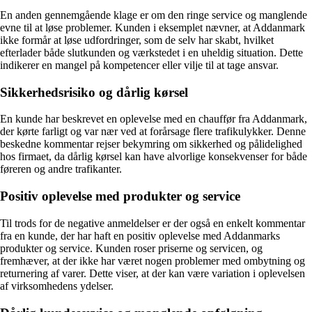
En anden gennemgående klage er om den ringe service og manglende
evne til at løse problemer. Kunden i eksemplet nævner, at Addanmark
ikke formår at løse udfordringer, som de selv har skabt, hvilket
efterlader både slutkunden og værkstedet i en uheldig situation. Dette
indikerer en mangel på kompetencer eller vilje til at tage ansvar.
Sikkerhedsrisiko og dårlig kørsel
En kunde har beskrevet en oplevelse med en chauffør fra Addanmark,
der kørte farligt og var nær ved at forårsage flere trafikulykker. Denne
beskedne kommentar rejser bekymring om sikkerhed og pålidelighed
hos firmaet, da dårlig kørsel kan have alvorlige konsekvenser for både
føreren og andre trafikanter.
Positiv oplevelse med produkter og service
Til trods for de negative anmeldelser er der også en enkelt kommentar
fra en kunde, der har haft en positiv oplevelse med Addanmarks
produkter og service. Kunden roser priserne og servicen, og
fremhæver, at der ikke har været nogen problemer med ombytning og
returnering af varer. Dette viser, at der kan være variation i oplevelsen
af virksomhedens ydelser.