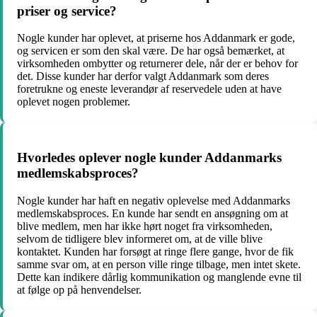
priser og service?
Nogle kunder har oplevet, at priserne hos Addanmark er gode,
og servicen er som den skal være. De har også bemærket, at
virksomheden ombytter og returnerer dele, når der er behov for
det. Disse kunder har derfor valgt Addanmark som deres
foretrukne og eneste leverandør af reservedele uden at have
oplevet nogen problemer.
Hvorledes oplever nogle kunder Addanmarks
medlemskabsproces?
Nogle kunder har haft en negativ oplevelse med Addanmarks
medlemskabsproces. En kunde har sendt en ansøgning om at
blive medlem, men har ikke hørt noget fra virksomheden,
selvom de tidligere blev informeret om, at de ville blive
kontaktet. Kunden har forsøgt at ringe flere gange, hvor de fik
samme svar om, at en person ville ringe tilbage, men intet skete.
Dette kan indikere dårlig kommunikation og manglende evne til
at følge op på henvendelser.