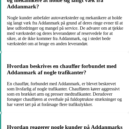
og mekanikere at holde sig langt væk fra
Addanmark?
Nogle kunder anbefaler autoværksteder og mekanikere at holde
sig langt væk fra Addanmark på grund af deres ringe evner til at
løse udfordringer og mangel på service. De advarer om at tjekke
med værkstedet og deres leverandører af reservedele for at
sikre, at de ikke kommer fra Addanmark, og i stedet bede
værkstedet om at bruge en anden leverandør.
Hvordan beskrives en chauffør forbundet med
Addanmark af nogle trafikanter?
En chauffør, forbundet med Addanmark, er blevet beskrevet
som livsfarlig af nogle trafikanter. Chaufføren kører aggressivt
som en brækket arm og presser medtrafikanter. Derudover
forsøger chaufføren at overhale på fuldoptrukne strækninger og
har været tæt på at forårsage flere trafikulykker.
Hvordan reagerer nogle kunder på Addanmarks