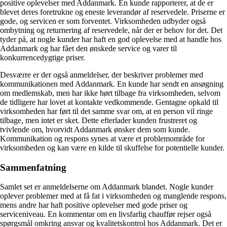
positive oplevelser med Addanmark. En kunde rapporterer, at de er
blevet deres foretrukne og eneste leverandør af reservedele. Priserne er
gode, og servicen er som forventet. Virksomheden udbyder også
ombytning og returnering af reservedele, når der er behov for det. Det
tyder på, at nogle kunder har haft en god oplevelse med at handle hos
Addanmark og har fået den ønskede service og varer til
konkurrencedygtige priser.
Desværre er der også anmeldelser, der beskriver problemer med
kommunikationen med Addanmark. En kunde har sendt en ansøgning
om medlemskab, men har ikke hørt tilbage fra virksomheden, selvom
de tidligere har lovet at kontakte vedkommende. Gentagne opkald til
virksomheden har ført til det samme svar om, at en person vil ringe
tilbage, men intet er sket. Dette efterlader kunden frustreret og
tvivlende om, hvorvidt Addanmark ønsker dem som kunde.
Kommunikation og respons synes at være et problemområde for
virksomheden og kan være en kilde til skuffelse for potentielle kunder.
Sammenfatning
Samlet set er anmeldelserne om Addanmark blandet. Nogle kunder
oplever problemer med at få fat i virksomheden og manglende respons,
mens andre har haft positive oplevelser med gode priser og
serviceniveau. En kommentar om en livsfarlig chauffør rejser også
spørgsmål omkring ansvar og kvalitetskontrol hos Addanmark. Det er