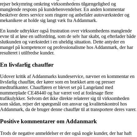
rejser bekymring omkring virksomhedens tilgængelighed og
manglende respons på kundehenvendelser. En anden kommentar
beskriver deres service som ringere og anbefaler autoværksteder og
mekanikere at holde sig langt væk fra Addanmark.
En kunde udtrykker også frustration over virksomhedens manglende
evne til at løse en udfordring, som de selv har skabt, og efterlader både
slutkunden og værkstedet i en uheldig situation. Dette antyder en
mangel på kompetencer og professionalisme hos Addanmark, der har
resulteret i utilfredse kunder.
En livsfarlig chauffør
Udover kritik af Addanmarks kundeservice, nævner en kommentar en
livsfarlig chauffør, der kører som en brækket arm og presser
medtrafikanter. Chaufføren er blevet set på Langeland med
nummerplade CE48440 og har været ved at forårsage flere
trafikulykker. Selvom det ikke direkte relaterer sig til virksomheden
som sådan, rejser det spørgsmål om ansvar og kvalitetskontrol hos
Addanmark, da de bruger denne chauffør til at transportere deres varer.
Positive kommentarer om Addanmark
Trods de negative anmeldelser er der også nogle kunder, der har haft