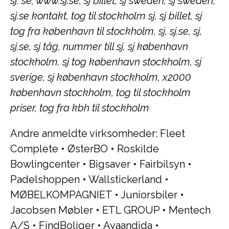
sj. se, www.sj.se, sj billet, sj sweden, sj sweden,
sj.se kontakt, tog til stockholm sj, sj billet, sj
tog fra københavn til stockholm, sj, sj.se, sj,
sj.se, sj tåg, nummer till sj, sj københavn
stockholm, sj tog københavn stockholm, sj
sverige, sj københavn stockholm, x2000
københavn stockholm, tog til stockholm
priser, tog fra kbh til stockholm
Andre anmeldte virksomheder:
Fleet
Complete
•
ØsterBO
•
Roskilde
Bowlingcenter
•
Bigsaver
•
Fairbilsyn
•
Padelshoppen
•
Wallstickerland
•
MØBELKOMPAGNIET
•
Juniorsbiler
•
Jacobsen Møbler
•
ETL GROUP
•
Mentech
A/S
•
FindBoliger
•
Ayaandida
•