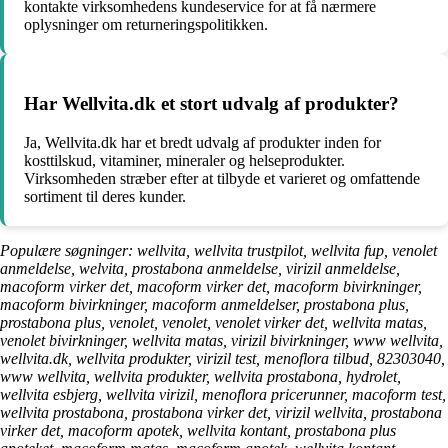
kontakte virksomhedens kundeservice for at få nærmere
oplysninger om returneringspolitikken.
Har Wellvita.dk et stort udvalg af produkter?
Ja, Wellvita.dk har et bredt udvalg af produkter inden for
kosttilskud, vitaminer, mineraler og helseprodukter.
Virksomheden stræber efter at tilbyde et varieret og omfattende
sortiment til deres kunder.
Populære søgninger: wellvita, wellvita trustpilot, wellvita fup, venolet
anmeldelse, welvita, prostabona anmeldelse, virizil anmeldelse,
macoform virker det, macoform virker det, macoform bivirkninger,
macoform bivirkninger, macoform anmeldelser, prostabona plus,
prostabona plus, venolet, venolet, venolet virker det, wellvita matas,
venolet bivirkninger, wellvita matas, virizil bivirkninger, www wellvita,
wellvita.dk, wellvita produkter, virizil test, menoflora tilbud, 82303040,
www wellvita, wellvita produkter, wellvita prostabona, hydrolet,
wellvita esbjerg, wellvita virizil, menoflora pricerunner, macoform test,
wellvita prostabona, prostabona virker det, virizil wellvita, prostabona
virker det, macoform apotek, wellvita kontant, prostabona plus