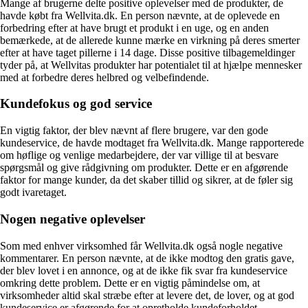
Mange af brugerne delte positive oplevelser med de produkter, de
havde købt fra Wellvita.dk. En person nævnte, at de oplevede en
forbedring efter at have brugt et produkt i en uge, og en anden
bemærkede, at de allerede kunne mærke en virkning på deres smerter
efter at have taget pillerne i 14 dage. Disse positive tilbagemeldinger
tyder på, at Wellvitas produkter har potentialet til at hjælpe mennesker
med at forbedre deres helbred og velbefindende.
Kundefokus og god service
En vigtig faktor, der blev nævnt af flere brugere, var den gode
kundeservice, de havde modtaget fra Wellvita.dk. Mange rapporterede
om høflige og venlige medarbejdere, der var villige til at besvare
spørgsmål og give rådgivning om produkter. Dette er en afgørende
faktor for mange kunder, da det skaber tillid og sikrer, at de føler sig
godt ivaretaget.
Nogen negative oplevelser
Som med enhver virksomhed får Wellvita.dk også nogle negative
kommentarer. En person nævnte, at de ikke modtog den gratis gave,
der blev lovet i en annonce, og at de ikke fik svar fra kundeservice
omkring dette problem. Dette er en vigtig påmindelse om, at
virksomheder altid skal stræbe efter at levere det, de lover, og at god
kundeservice er afgørende for at opretholde kundeforholdet.