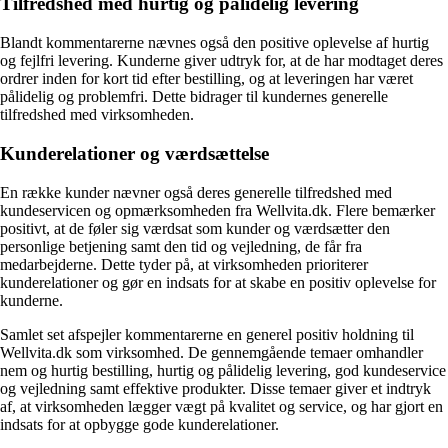
Tilfredshed med hurtig og pålidelig levering
Blandt kommentarerne nævnes også den positive oplevelse af hurtig
og fejlfri levering. Kunderne giver udtryk for, at de har modtaget deres
ordrer inden for kort tid efter bestilling, og at leveringen har været
pålidelig og problemfri. Dette bidrager til kundernes generelle
tilfredshed med virksomheden.
Kunderelationer og værdsættelse
En række kunder nævner også deres generelle tilfredshed med
kundeservicen og opmærksomheden fra Wellvita.dk. Flere bemærker
positivt, at de føler sig værdsat som kunder og værdsætter den
personlige betjening samt den tid og vejledning, de får fra
medarbejderne. Dette tyder på, at virksomheden prioriterer
kunderelationer og gør en indsats for at skabe en positiv oplevelse for
kunderne.
Samlet set afspejler kommentarerne en generel positiv holdning til
Wellvita.dk som virksomhed. De gennemgående temaer omhandler
nem og hurtig bestilling, hurtig og pålidelig levering, god kundeservice
og vejledning samt effektive produkter. Disse temaer giver et indtryk
af, at virksomheden lægger vægt på kvalitet og service, og har gjort en
indsats for at opbygge gode kunderelationer.