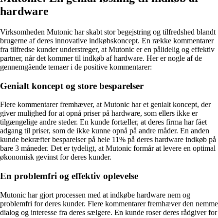
hardware
Virksomheden Mutonic har skabt stor begejstring og tilfredshed blandt
brugerne af deres innovative indkøbskoncept. En række kommentarer
fra tilfredse kunder understreger, at Mutonic er en pålidelig og effektiv
partner, når det kommer til indkøb af hardware. Her er nogle af de
gennemgående temaer i de positive kommentarer:
Genialt koncept og store besparelser
Flere kommentarer fremhæver, at Mutonic har et genialt koncept, der
giver mulighed for at opnå priser på hardware, som ellers ikke er
tilgængelige andre steder. En kunde fortæller, at deres firma har fået
adgang til priser, som de ikke kunne opnå på andre måder. En anden
kunde bekræfter besparelser på hele 11% på deres hardware indkøb på
bare 3 måneder. Det er tydeligt, at Mutonic formår at levere en optimal
økonomisk gevinst for deres kunder.
En problemfri og effektiv oplevelse
Mutonic har gjort processen med at indkøbe hardware nem og
problemfri for deres kunder. Flere kommentarer fremhæver den nemme
dialog og interesse fra deres sælgere. En kunde roser deres rådgiver for