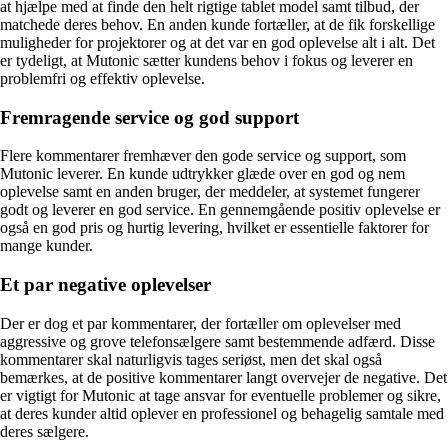
at hjælpe med at finde den helt rigtige tablet model samt tilbud, der
matchede deres behov. En anden kunde fortæller, at de fik forskellige
muligheder for projektorer og at det var en god oplevelse alt i alt. Det
er tydeligt, at Mutonic sætter kundens behov i fokus og leverer en
problemfri og effektiv oplevelse.
Fremragende service og god support
Flere kommentarer fremhæver den gode service og support, som
Mutonic leverer. En kunde udtrykker glæde over en god og nem
oplevelse samt en anden bruger, der meddeler, at systemet fungerer
godt og leverer en god service. En gennemgående positiv oplevelse er
også en god pris og hurtig levering, hvilket er essentielle faktorer for
mange kunder.
Et par negative oplevelser
Der er dog et par kommentarer, der fortæller om oplevelser med
aggressive og grove telefonsælgere samt bestemmende adfærd. Disse
kommentarer skal naturligvis tages seriøst, men det skal også
bemærkes, at de positive kommentarer langt overvejer de negative. Det
er vigtigt for Mutonic at tage ansvar for eventuelle problemer og sikre,
at deres kunder altid oplever en professionel og behagelig samtale med
deres sælgere.