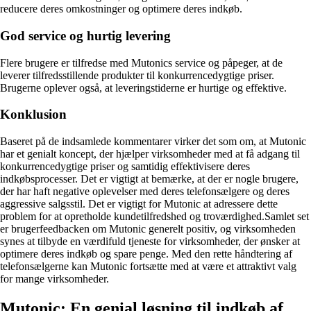
reducere deres omkostninger og optimere deres indkøb.
God service og hurtig levering
Flere brugere er tilfredse med Mutonics service og påpeger, at de
leverer tilfredsstillende produkter til konkurrencedygtige priser.
Brugerne oplever også, at leveringstiderne er hurtige og effektive.
Konklusion
Baseret på de indsamlede kommentarer virker det som om, at Mutonic
har et genialt koncept, der hjælper virksomheder med at få adgang til
konkurrencedygtige priser og samtidig effektivisere deres
indkøbsprocesser. Det er vigtigt at bemærke, at der er nogle brugere,
der har haft negative oplevelser med deres telefonsælgere og deres
aggressive salgsstil. Det er vigtigt for Mutonic at adressere dette
problem for at opretholde kundetilfredshed og troværdighed.Samlet set
er brugerfeedbacken om Mutonic generelt positiv, og virksomheden
synes at tilbyde en værdifuld tjeneste for virksomheder, der ønsker at
optimere deres indkøb og spare penge. Med den rette håndtering af
telefonsælgerne kan Mutonic fortsætte med at være et attraktivt valg
for mange virksomheder.
Mutonic: En genial løsning til indkøb af