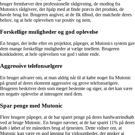
bruger fremhæver den professionelle rådgivning, de modtog fra
Mutonics rådgivere, der hjalp med at finde præcis det produkt, de
havde brug for. Brugeren angiver, at de fik tilbud, der matchede deres
behov, og at hele oplevelsen var positiv og nem.
Forskellige muligheder og god oplevelse
En bruger, der ledte efter en projektor, påpeger, at Mutonics system gav
dem mange forskellige muligheder at vælge imellem. Brugeren
konkluderer, at hele oplevelsen var god i sidste ende.
Aggressive telefonsælgere
En bruger advarer om, at man aldrig når til at købe noget fra Mutonic
på grund af deres ekstremt aggressive og grove telefonsælgere.
Brugeren beskriver dem som meget bestemte og siger, at det kan være
en negativ oplevelse at interagere med dem.
Spar penge med Mutonic
Flere brugere påpeger, at de har sparet penge på deres hardwareindkøb
ved at bruge Mutonic. En bruger nævner, at de har sparet 11% på deres
køb i løbet af tre måneders brug af tjenesten. Dette vidner om, at
Mutonic kan være en god løsning for virksomheder, der ønsker at