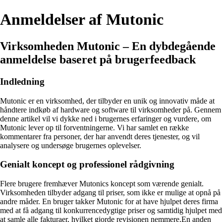
Anmeldelser af Mutonic
Virksomheden Mutonic – En dybdegående
anmeldelse baseret på brugerfeedback
Indledning
Mutonic er en virksomhed, der tilbyder en unik og innovativ måde at
håndtere indkøb af hardware og software til virksomheder på. Gennem
denne artikel vil vi dykke ned i brugernes erfaringer og vurdere, om
Mutonic lever op til forventningerne. Vi har samlet en række
kommentarer fra personer, der har anvendt deres tjenester, og vil
analysere og undersøge brugernes oplevelser.
Genialt koncept og professionel rådgivning
Flere brugere fremhæver Mutonics koncept som værende genialt.
Virksomheden tilbyder adgang til priser, som ikke er mulige at opnå på
andre måder. En bruger takker Mutonic for at have hjulpet deres firma
med at få adgang til konkurrencedygtige priser og samtidig hjulpet med
at samle alle fakturaer, hvilket gjorde revisionen nemmere.En anden