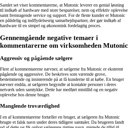
Samlet set viser kommentarerne, at Mutonic leverer en genial løsning
til indkøb af hardware med store besparelser, nem og effektiv oplevelse
samt fremragende service og support. For de fleste kunder er Mutonic
en pålidelig og indflydelsesrig samarbejdspartner, der gør indkøb af
hardware til en simpel og økonomisk fordelagtig proces.
Gennemgående negative temaer i
kommentarerne om virksomheden Mutonic
Aggressiv og pågående sælgere
Flere af kommentarerne nævner, at sælgerne fra Mutonic er ekstremt
pågående og aggressive. De beskrives som værende grove,
bestemmende og insisterende på at få kunderne til at købe. En bruger
nævner endda, at sælgeren begyndte at kontakte personer i deres
netværk uden samtykke. Dette har medført mistillid og en negativ
oplevelse hos denne bruger.
Manglende troværdighed
I en af kommentarerne fortæller en bruger, at sælgeren fra Mutonic
brugte et falsk navn under deres tidligere samtaler. Da brugeren fandt
ud af dette og fik oplyst sælgerens rigtige navn, mistede de tillid til