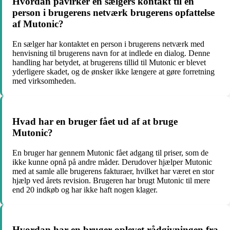
Hvordan påvirker en sælgers kontakt til en
person i brugerens netværk brugerens opfattelse
af Mutonic?
En sælger har kontaktet en person i brugerens netværk med
henvisning til brugerens navn for at indlede en dialog. Denne
handling har betydet, at brugerens tillid til Mutonic er blevet
yderligere skadet, og de ønsker ikke længere at gøre forretning
med virksomheden.
Hvad har en bruger fået ud af at bruge
Mutonic?
En bruger har gennem Mutonic fået adgang til priser, som de
ikke kunne opnå på andre måder. Derudover hjælper Mutonic
med at samle alle brugerens fakturaer, hvilket har været en stor
hjælp ved årets revision. Brugeren har brugt Mutonic til mere
end 20 indkøb og har ikke haft nogen klager.
Hvordan har en bruger oplevet rådgivningen fra