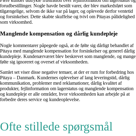
Flere kunder udtrykte frustration over fejlinformation om lagerstatus og
forudbestillinger. Nogle havde bestilt varer, der blev markedsført som
tilgængelige, selvom de ikke var på lager, og oplevede derfor ventetid
og forsinkelser. Dette skabte skuffelse og tvivl om Pitayas pålidelighed
som virksomhed.
Manglende kompensation og dårlig kundepleje
Nogle kommentarer påpegede også, at de følte sig dårligt behandlet af
Pitaya med manglende kompensation for forsinkelser og generel dårlig
kundepleje. Kundenærværet blev beskrevet som manglende, og mange
følte sig ignoreret og overset af virksomheden.
Samlet set viser disse negative temaer, at der er rum for forbedring hos
Pitaya – Danmark. Kundernes oplevelser af lang leveringstid, dårlig
kommunikation, problemer med reklamationer, dårlig kvalitet af
produkter, fejlinformation om lagerstatus og manglende kompensation
og kundepleje er alle områder, hvor virksomheden kan arbejde på at
forbedre deres service og kundeoplevelse.
Ofte stillede spørgsmål