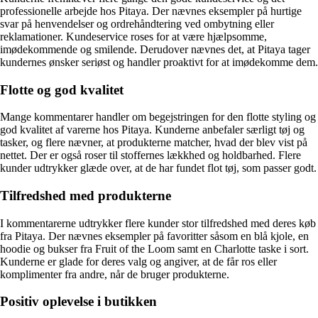
professionelle arbejde hos Pitaya. Der nævnes eksempler på hurtige
svar på henvendelser og ordrehåndtering ved ombytning eller
reklamationer. Kundeservice roses for at være hjælpsomme,
imødekommende og smilende. Derudover nævnes det, at Pitaya tager
kundernes ønsker seriøst og handler proaktivt for at imødekomme dem.
Flotte og god kvalitet
Mange kommentarer handler om begejstringen for den flotte styling og
god kvalitet af varerne hos Pitaya. Kunderne anbefaler særligt tøj og
tasker, og flere nævner, at produkterne matcher, hvad der blev vist på
nettet. Der er også roser til stoffernes lækkhed og holdbarhed. Flere
kunder udtrykker glæde over, at de har fundet flot tøj, som passer godt.
Tilfredshed med produkterne
I kommentarerne udtrykker flere kunder stor tilfredshed med deres køb
fra Pitaya. Der nævnes eksempler på favoritter såsom en blå kjole, en
hoodie og bukser fra Fruit of the Loom samt en Charlotte taske i sort.
Kunderne er glade for deres valg og angiver, at de får ros eller
komplimenter fra andre, når de bruger produkterne.
Positiv oplevelse i butikken