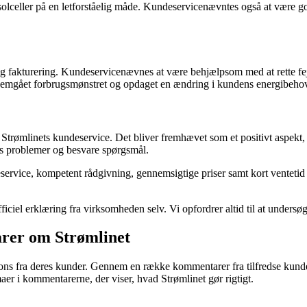
ller på en letforståelig måde. Kundeservicenævntes også at være god ti
og fakturering. Kundeservicenævnes at være behjælpsom med at rette f
ennemgået forbrugsmønstret og opdaget en ændring i kundens energibeho
til Strømlinets kundeservice. Det bliver fremhævet som et positivt aspek
s problemer og besvare spørgsmål.
vice, kompetent rådgivning, gennemsigtige priser samt kort ventetid og e
ciel erklæring fra virksomheden selv. Vi opfordrer altid til at undersøg
rer om Strømlinet
pons fra deres kunder. Gennem en række kommentarer fra tilfredse kunde
er i kommentarerne, der viser, hvad Strømlinet gør rigtigt.