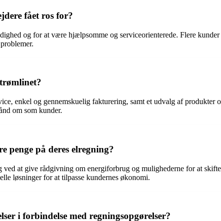
dere fået ros for?
odighed og for at være hjælpsomme og serviceorienterede. Flere kunder h
 problemer.
trømlinet?
ce, enkel og gennemskuelig fakturering, samt et udvalg af produkter og
t hånd om som kunder.
e penge på deres elregning?
 ved at give rådgivning om energiforbrug og mulighederne for at skifte t
elle løsninger for at tilpasse kundernes økonomi.
lser i forbindelse med regningsopgørelser?