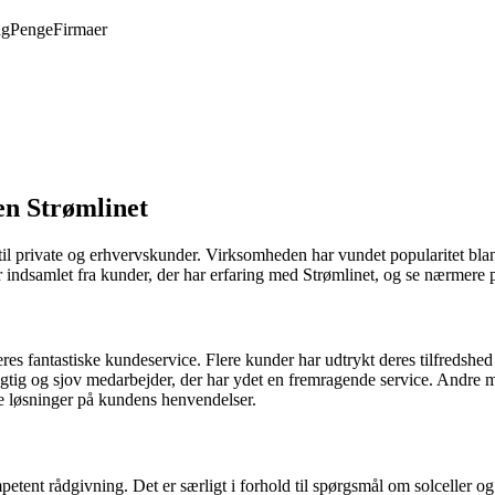
ng
Penge
Firmaer
n Strømlinet
r til private og erhvervskunder. Virksomheden har vundet popularitet b
ar indsamlet fra kunder, der har erfaring med Strømlinet, og se nærmere 
deres fantastiske kundeservice. Flere kunder har udtrykt deres tilfred
gtig og sjov medarbejder, der har ydet en fremragende service. Andre 
nde løsninger på kundens henvendelser.
tent rådgivning. Det er særligt i forhold til spørgsmål om solceller og 