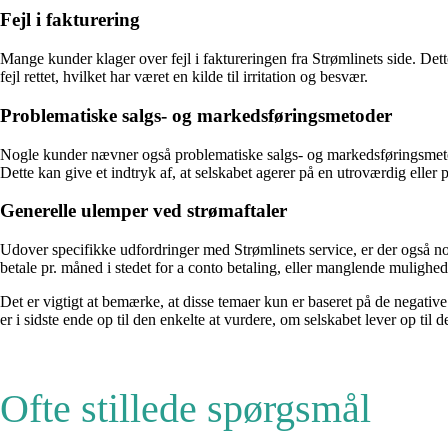
Fejl i fakturering
Mange kunder klager over fejl i faktureringen fra Strømlinets side. Dett
fejl rettet, hvilket har været en kilde til irritation og besvær.
Problematiske salgs- og markedsføringsmetoder
Nogle kunder nævner også problematiske salgs- og markedsføringsmetoder
Dette kan give et indtryk af, at selskabet agerer på en utroværdig elle
Generelle ulemper ved strømaftaler
Udover specifikke udfordringer med Strømlinets service, er der også no
betale pr. måned i stedet for a conto betaling, eller manglende mulighed f
Det er vigtigt at bemærke, at disse temaer kun er baseret på de negativ
er i sidste ende op til den enkelte at vurdere, om selskabet lever op til d
Ofte stillede spørgsmål