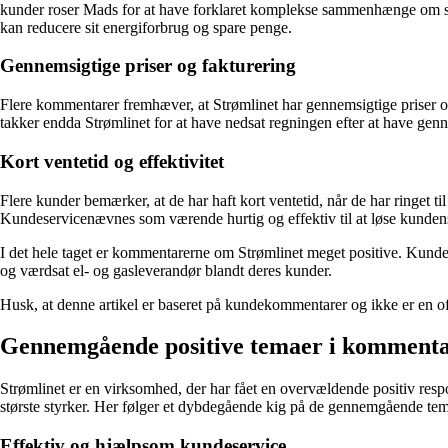
kunder roser Mads for at have forklaret komplekse sammenhænge om solce
kan reducere sit energiforbrug og spare penge.
Gennemsigtige priser og fakturering
Flere kommentarer fremhæver, at Strømlinet har gennemsigtige priser 
takker endda Strømlinet for at have nedsat regningen efter at have g
Kort ventetid og effektivitet
Flere kunder bemærker, at de har haft kort ventetid, når de har ringet 
Kundeservicenævnes som værende hurtig og effektiv til at løse kunden
I det hele taget er kommentarerne om Strømlinet meget positive. Kundeser
og værdsat el- og gasleverandør blandt deres kunder.
Husk, at denne artikel er baseret på kundekommentarer og ikke er en offi
Gennemgående positive temaer i kommenta
Strømlinet er en virksomhed, der har fået en overvældende positiv res
største styrker. Her følger et dybdegående kig på de gennemgående tema
Effektiv og hjælpsom kundeservice