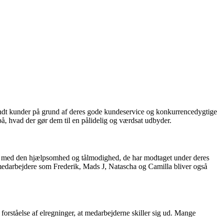
landt kunder på grund af deres gode kundeservice og konkurrencedygtige
på, hvad der gør dem til en pålidelig og værdsat udbyder.
shed med den hjælpsomhed og tålmodighed, de har modtaget under deres
medarbejdere som Frederik, Mads J, Natascha og Camilla bliver også
forståelse af elregninger, at medarbejderne skiller sig ud. Mange