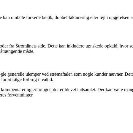
e kan omfatte forkerte beløb, dobbeltfakturering eller fejl i opgørelsen 
 fra Strømlinets side. Dette kan inkludere uønskede opkald, hvor selska
r påtrængende måde.
gle generelle ulemper ved strømaftaler, som nogle kunder nævner. Dette
or at følge forbrug i realtid.
e kommentarer og erfaringer, der er blevet indsamlet. Der kan være mang
eres forventninger.