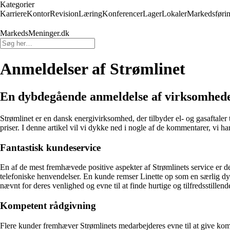
Kategorier
Karriere
Kontor
Revision
Læring
Konferencer
Lager
Lokaler
Markedsføri
MarkedsMeninger.dk
Anmeldelser af Strømlinet
En dybdegående anmeldelse af virksomhede
Strømlinet er en dansk energivirksomhed, der tilbyder el- og gasaftale
priser. I denne artikel vil vi dykke ned i nogle af de kommentarer, vi h
Fantastisk kundeservice
En af de mest fremhævede positive aspekter af Strømlinets service er 
telefoniske henvendelser. En kunde remser Linette op som en særlig dy
nævnt for deres venlighed og evne til at finde hurtige og tilfredsstille
Kompetent rådgivning
Flere kunder fremhæver Strømlinets medarbejderes evne til at give kompe