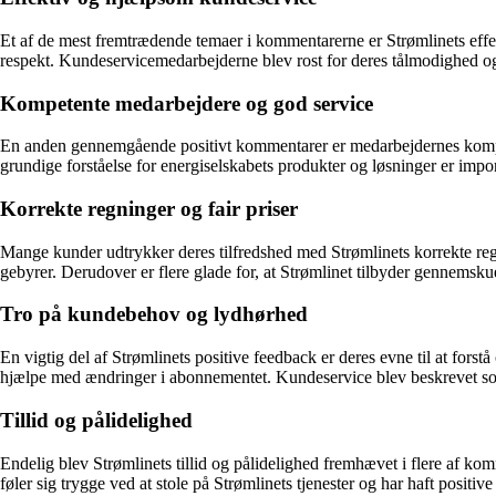
Et af de mest fremtrædende temaer i kommentarerne er Strømlinets eff
respekt. Kundeservicemedarbejderne blev rost for deres tålmodighed og 
Kompetente medarbejdere og god service
En anden gennemgående positivt kommentarer er medarbejdernes kompete
grundige forståelse for energiselskabets produkter og løsninger er impon
Korrekte regninger og fair priser
Mange kunder udtrykker deres tilfredshed med Strømlinets korrekte regnin
gebyrer. Derudover er flere glade for, at Strømlinet tilbyder gennemsk
Tro på kundebehov og lydhørhed
En vigtig del af Strømlinets positive feedback er deres evne til at forst
hjælpe med ændringer i abonnementet. Kundeservice blev beskrevet som v
Tillid og pålidelighed
Endelig blev Strømlinets tillid og pålidelighed fremhævet i flere af
føler sig trygge ved at stole på Strømlinets tjenester og har haft positi