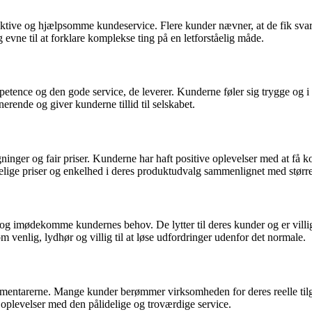
ektive og hjælpsomme kundeservice. Flere kunder nævner, at de fik sva
evne til at forklare komplekse ting på en letforståelig måde.
nce og den gode service, de leverer. Kunderne føler sig trygge og i 
erende og giver kunderne tillid til selskabet.
ger og fair priser. Kunderne har haft positive oplevelser med at få korr
uelige priser og enkelhed i deres produktudvalg sammenlignet med større
å og imødekomme kundernes behov. De lytter til deres kunder og er villige
enlig, lydhør og villig til at løse udfordringer udenfor det normale.
 kommentarerne. Mange kunder berømmer virksomheden for deres reelle t
ve oplevelser med den pålidelige og troværdige service.