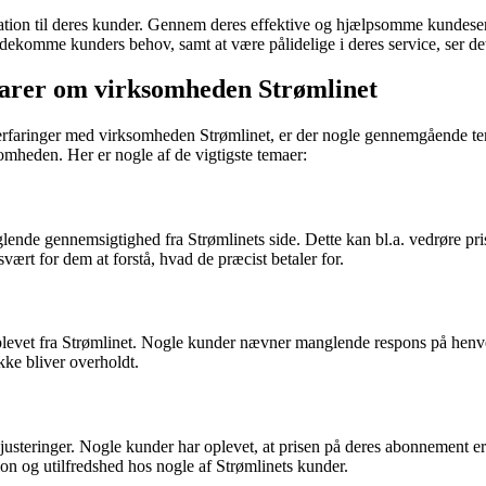
elation til deres kunder. Gennem deres effektive og hjælpsomme kundeser
ekomme kunders behov, samt at være pålidelige i deres service, ser det u
arer om virksomheden Strømlinet
erfaringer med virksomheden Strømlinet, er der nogle gennemgående tem
omheden. Her er nogle af de vigtigste temaer:
nde gennemsigtighed fra Strømlinets side. Dette kan bl.a. vedrøre pris
ært for dem at forstå, hvad de præcist betaler for.
plevet fra Strømlinet. Nogle kunder nævner manglende respons på henv
kke bliver overholdt.
steringer. Nogle kunder har oplevet, at prisen på deres abonnement er
tion og utilfredshed hos nogle af Strømlinets kunder.