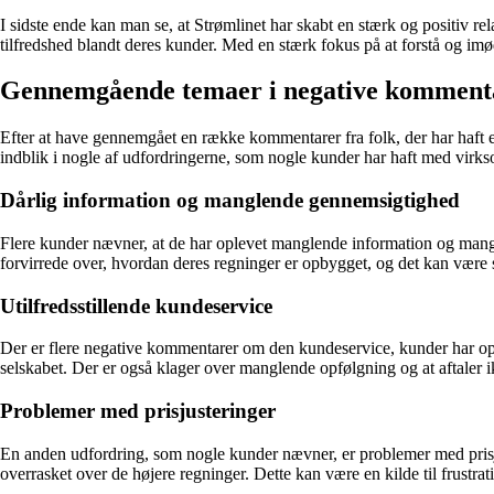
I sidste ende kan man se, at Strømlinet har skabt en stærk og positiv r
tilfredshed blandt deres kunder. Med en stærk fokus på at forstå og imød
Gennemgående temaer i negative komment
Efter at have gennemgået en række kommentarer fra folk, der har haft 
indblik i nogle af udfordringerne, som nogle kunder har haft med virks
Dårlig information og manglende gennemsigtighed
Flere kunder nævner, at de har oplevet manglende information og mangle
forvirrede over, hvordan deres regninger er opbygget, og det kan være sv
Utilfredsstillende kundeservice
Der er flere negative kommentarer om den kundeservice, kunder har o
selskabet. Der er også klager over manglende opfølgning og at aftaler i
Problemer med prisjusteringer
En anden udfordring, som nogle kunder nævner, er problemer med prisju
overrasket over de højere regninger. Dette kan være en kilde til frustra