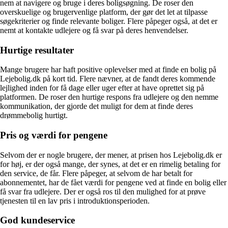
nem at navigere og bruge i deres boligsøgning. De roser den
overskuelige og brugervenlige platform, der gør det let at tilpasse
søgekriterier og finde relevante boliger. Flere påpeger også, at det er
nemt at kontakte udlejere og få svar på deres henvendelser.
Hurtige resultater
Mange brugere har haft positive oplevelser med at finde en bolig på
Lejebolig.dk på kort tid. Flere nævner, at de fandt deres kommende
lejlighed inden for få dage eller uger efter at have oprettet sig på
platformen. De roser den hurtige respons fra udlejere og den nemme
kommunikation, der gjorde det muligt for dem at finde deres
drømmebolig hurtigt.
Pris og værdi for pengene
Selvom der er nogle brugere, der mener, at prisen hos Lejebolig.dk er
for høj, er der også mange, der synes, at det er en rimelig betaling for
den service, de får. Flere påpeger, at selvom de har betalt for
abonnementet, har de fået værdi for pengene ved at finde en bolig eller
få svar fra udlejere. Der er også ros til den mulighed for at prøve
tjenesten til en lav pris i introduktionsperioden.
God kundeservice