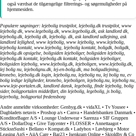
også værdsat de tilgængelige filtrerings- og søgemuligheder på
hjemmesiden.
Populære søgninger: lejebolig trustpilot, lejebolig.dk trustpilot, www
lejebolig dk, www.legebolig.dk, www.legebolig.dk, ask landlord dk,
lejebolig.dk, lejebolig dk, lejebolig. dk, ask landlord udlejning, ask
landlord lejlighed, www lejebolig, www lejebolig, www.lejebolig,
lejebolig kontakt, www.lejebolig, lejebolig kontakt, boligdk, boligdk,
lejebolig.dk opsigelse, boligsiden lejeboliger, boligsiden lejebolig,
lejebolig.dk kontakt, lejebolig.dk kontakt, boligsiden lejeboliger,
boligsiden lejebolig, www.lejebolig.dk, lejeboligen, www.lejebolig.dk,
lej bolig nu, lejebolignu.dk, lej-en-bolig.dk, ma boligudlejning,
kronebo, lejebolig.dk login, lejebolig.nu, lejebolig nu, lej bolig nu, ev
bolig ledige lejligheder, kronebo, lejeboligen, lejebolig.nu, lejebolig nu,
www.leje-portalen.dk, landlord dansk, legebolig, finde lejebolig, bolig
sider, boligportalen middelfart, din lejebolig, legebolig, js bolig,
lejerbolig, boligportal fredensborg
Andre anmeldte virksomheder:
Genbyg.dk
•
vidaXL
•
Tv Yousee
•
Dagbladets netavis
•
Proshop a/s
•
Canva
•
Handelsbanken Danmark
•
KonditorBager A/S
•
Lounge Underwear
•
Sarenza
•
SIF Gruppen
A/S
•
DollarDog
•
Give Tøjcenter
•
FLOSSER
•
Annettaagot
•
SticksnSushi
•
Bellano
•
Kompat.dk
•
Ladybox
•
Løvbjerg
•
Motor
Leasing ApS
•
AiiA Care
•
Bar23
•
Isenkram Online
•
Skjoldby & Co