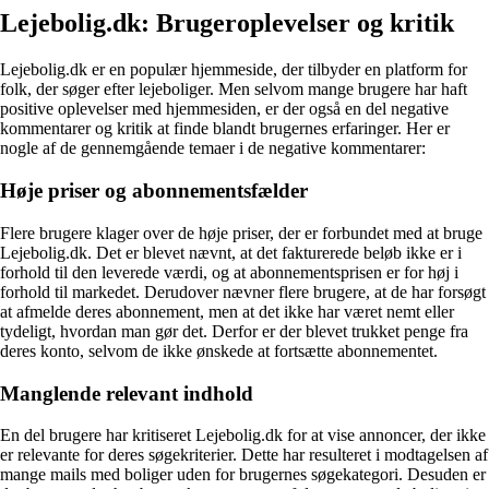
Lejebolig.dk: Brugeroplevelser og kritik
Lejebolig.dk er en populær hjemmeside, der tilbyder en platform for
folk, der søger efter lejeboliger. Men selvom mange brugere har haft
positive oplevelser med hjemmesiden, er der også en del negative
kommentarer og kritik at finde blandt brugernes erfaringer. Her er
nogle af de gennemgående temaer i de negative kommentarer:
Høje priser og abonnementsfælder
Flere brugere klager over de høje priser, der er forbundet med at bruge
Lejebolig.dk. Det er blevet nævnt, at det fakturerede beløb ikke er i
forhold til den leverede værdi, og at abonnementsprisen er for høj i
forhold til markedet. Derudover nævner flere brugere, at de har forsøgt
at afmelde deres abonnement, men at det ikke har været nemt eller
tydeligt, hvordan man gør det. Derfor er der blevet trukket penge fra
deres konto, selvom de ikke ønskede at fortsætte abonnementet.
Manglende relevant indhold
En del brugere har kritiseret Lejebolig.dk for at vise annoncer, der ikke
er relevante for deres søgekriterier. Dette har resulteret i modtagelsen af
mange mails med boliger uden for brugernes søgekategori. Desuden er