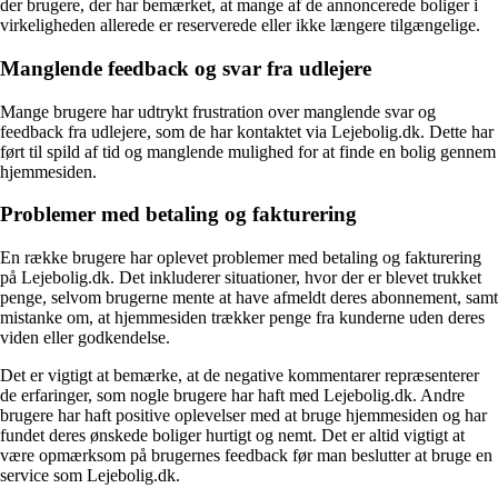
der brugere, der har bemærket, at mange af de annoncerede boliger i
virkeligheden allerede er reserverede eller ikke længere tilgængelige.
Manglende feedback og svar fra udlejere
Mange brugere har udtrykt frustration over manglende svar og
feedback fra udlejere, som de har kontaktet via Lejebolig.dk. Dette har
ført til spild af tid og manglende mulighed for at finde en bolig gennem
hjemmesiden.
Problemer med betaling og fakturering
En række brugere har oplevet problemer med betaling og fakturering
på Lejebolig.dk. Det inkluderer situationer, hvor der er blevet trukket
penge, selvom brugerne mente at have afmeldt deres abonnement, samt
mistanke om, at hjemmesiden trækker penge fra kunderne uden deres
viden eller godkendelse.
Det er vigtigt at bemærke, at de negative kommentarer repræsenterer
de erfaringer, som nogle brugere har haft med Lejebolig.dk. Andre
brugere har haft positive oplevelser med at bruge hjemmesiden og har
fundet deres ønskede boliger hurtigt og nemt. Det er altid vigtigt at
være opmærksom på brugernes feedback før man beslutter at bruge en
service som Lejebolig.dk.