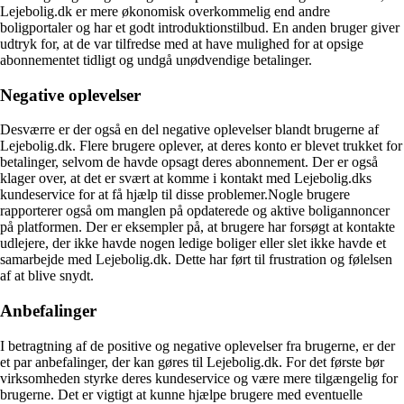
Lejebolig.dk er mere økonomisk overkommelig end andre
boligportaler og har et godt introduktionstilbud. En anden bruger giver
udtryk for, at de var tilfredse med at have mulighed for at opsige
abonnementet tidligt og undgå unødvendige betalinger.
Negative oplevelser
Desværre er der også en del negative oplevelser blandt brugerne af
Lejebolig.dk. Flere brugere oplever, at deres konto er blevet trukket for
betalinger, selvom de havde opsagt deres abonnement. Der er også
klager over, at det er svært at komme i kontakt med Lejebolig.dks
kundeservice for at få hjælp til disse problemer.Nogle brugere
rapporterer også om manglen på opdaterede og aktive boligannoncer
på platformen. Der er eksempler på, at brugere har forsøgt at kontakte
udlejere, der ikke havde nogen ledige boliger eller slet ikke havde et
samarbejde med Lejebolig.dk. Dette har ført til frustration og følelsen
af at blive snydt.
Anbefalinger
I betragtning af de positive og negative oplevelser fra brugerne, er der
et par anbefalinger, der kan gøres til Lejebolig.dk. For det første bør
virksomheden styrke deres kundeservice og være mere tilgængelig for
brugerne. Det er vigtigt at kunne hjælpe brugere med eventuelle