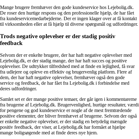
Mange brugere fremhæver den gode kundeservice hos Lejebolig.dk.
De roser den hurtige respons og den professionelle hjælp, de har fået
fra kundeservicemedarbejderne. Der er ingen klager over at få kontakt
til virksomheden eller at få hjælp til diverse spørgsmål og udfordringer.
Trods negative oplevelser er der stadig positiv
feedback
Selvom der er enkelte brugere, der har haft negative oplevelser med
Lejebolig.dk, er der stadig mange, der har haft succes og positive
oplevelser. De udtrykker tilfredshed med at finde en lejlighed, få svar
fra udlejere og opleve en effektiv og brugervenlig platform. Flere af
dem, der har haft negative oplevelser, fremhæver også den gode
service og feedback, de har fået fra Lejebolig.dk i forbindelse med
deres udfordringer.
Samlet set er der mange positive temaer, der går igen i kommentarerne
fra brugerne af Lejebolig.dk. Brugervenlighed, hurtige resultater, værdi
for pengene og god kundeservice er nogle af de mest fremtrædende
positive elementer, der bliver fremhævet af brugerne. Selvom der også
er enkelte negative oplevelser, er der stadig en betydelig mængde
positiv feedback, der viser, at Lejebolig.dk har formået at hjælpe
mange boligsøgende med at finde deres nye hjem.