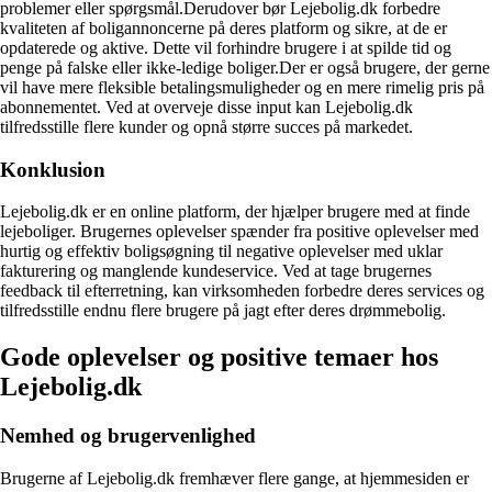
problemer eller spørgsmål.Derudover bør Lejebolig.dk forbedre
kvaliteten af boligannoncerne på deres platform og sikre, at de er
opdaterede og aktive. Dette vil forhindre brugere i at spilde tid og
penge på falske eller ikke-ledige boliger.Der er også brugere, der gerne
vil have mere fleksible betalingsmuligheder og en mere rimelig pris på
abonnementet. Ved at overveje disse input kan Lejebolig.dk
tilfredsstille flere kunder og opnå større succes på markedet.
Konklusion
Lejebolig.dk er en online platform, der hjælper brugere med at finde
lejeboliger. Brugernes oplevelser spænder fra positive oplevelser med
hurtig og effektiv boligsøgning til negative oplevelser med uklar
fakturering og manglende kundeservice. Ved at tage brugernes
feedback til efterretning, kan virksomheden forbedre deres services og
tilfredsstille endnu flere brugere på jagt efter deres drømmebolig.
Gode oplevelser og positive temaer hos
Lejebolig.dk
Nemhed og brugervenlighed
Brugerne af Lejebolig.dk fremhæver flere gange, at hjemmesiden er