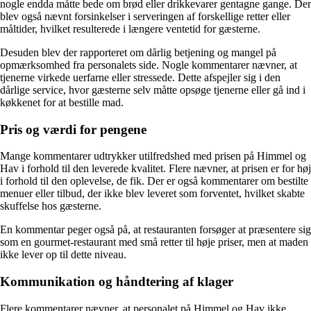
nogle endda måtte bede om brød eller drikkevarer gentagne gange. Der
blev også nævnt forsinkelser i serveringen af forskellige retter eller
måltider, hvilket resulterede i længere ventetid for gæsterne.
Desuden blev der rapporteret om dårlig betjening og mangel på
opmærksomhed fra personalets side. Nogle kommentarer nævner, at
tjenerne virkede uerfarne eller stressede. Dette afspejler sig i den
dårlige service, hvor gæsterne selv måtte opsøge tjenerne eller gå ind i
køkkenet for at bestille mad.
Pris og værdi for pengene
Mange kommentarer udtrykker utilfredshed med prisen på Himmel og
Hav i forhold til den leverede kvalitet. Flere nævner, at prisen er for høj
i forhold til den oplevelse, de fik. Der er også kommentarer om bestilte
menuer eller tilbud, der ikke blev leveret som forventet, hvilket skabte
skuffelse hos gæsterne.
En kommentar peger også på, at restauranten forsøger at præsentere sig
som en gourmet-restaurant med små retter til høje priser, men at maden
ikke lever op til dette niveau.
Kommunikation og håndtering af klager
Flere kommentarer nævner, at personalet på Himmel og Hav ikke