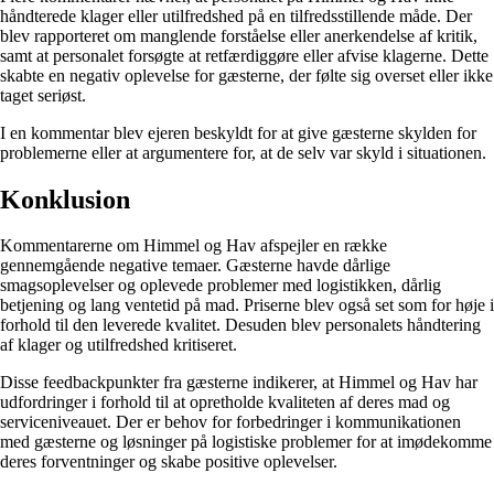
håndterede klager eller utilfredshed på en tilfredsstillende måde. Der
blev rapporteret om manglende forståelse eller anerkendelse af kritik,
samt at personalet forsøgte at retfærdiggøre eller afvise klagerne. Dette
skabte en negativ oplevelse for gæsterne, der følte sig overset eller ikke
taget seriøst.
I en kommentar blev ejeren beskyldt for at give gæsterne skylden for
problemerne eller at argumentere for, at de selv var skyld i situationen.
Konklusion
Kommentarerne om Himmel og Hav afspejler en række
gennemgående negative temaer. Gæsterne havde dårlige
smagsoplevelser og oplevede problemer med logistikken, dårlig
betjening og lang ventetid på mad. Priserne blev også set som for høje i
forhold til den leverede kvalitet. Desuden blev personalets håndtering
af klager og utilfredshed kritiseret.
Disse feedbackpunkter fra gæsterne indikerer, at Himmel og Hav har
udfordringer i forhold til at opretholde kvaliteten af deres mad og
serviceniveauet. Der er behov for forbedringer i kommunikationen
med gæsterne og løsninger på logistiske problemer for at imødekomme
deres forventninger og skabe positive oplevelser.