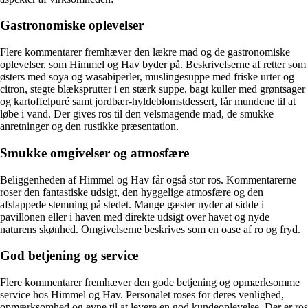
Gastronomiske oplevelser
Flere kommentarer fremhæver den lækre mad og de gastronomiske
oplevelser, som Himmel og Hav byder på. Beskrivelserne af retter som
østers med soya og wasabiperler, muslingesuppe med friske urter og
citron, stegte blæksprutter i en stærk suppe, bagt kuller med grøntsager
og kartoffelpuré samt jordbær-hyldeblomstdessert, får mundene til at
løbe i vand. Der gives ros til den velsmagende mad, de smukke
anretninger og den rustikke præsentation.
Smukke omgivelser og atmosfære
Beliggenheden af Himmel og Hav får også stor ros. Kommentarerne
roser den fantastiske udsigt, den hyggelige atmosfære og den
afslappede stemning på stedet. Mange gæster nyder at sidde i
pavillonen eller i haven med direkte udsigt over havet og nyde
naturens skønhed. Omgivelserne beskrives som en oase af ro og fryd.
God betjening og service
Flere kommentarer fremhæver den gode betjening og opmærksomme
service hos Himmel og Hav. Personalet roses for deres venlighed,
opmærksomhed og evne til at levere en god kundeoplevelse. Der er ros