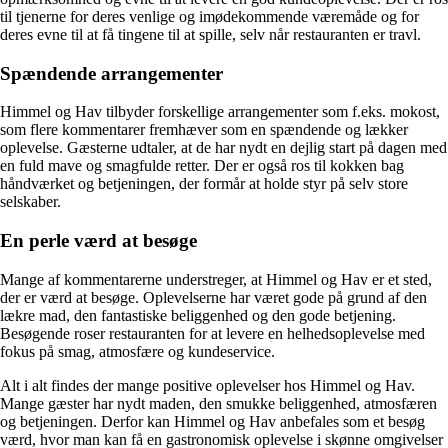
til tjenerne for deres venlige og imødekommende væremåde og for
deres evne til at få tingene til at spille, selv når restauranten er travl.
Spændende arrangementer
Himmel og Hav tilbyder forskellige arrangementer som f.eks. mokost,
som flere kommentarer fremhæver som en spændende og lækker
oplevelse. Gæsterne udtaler, at de har nydt en dejlig start på dagen med
en fuld mave og smagfulde retter. Der er også ros til kokken bag
håndværket og betjeningen, der formår at holde styr på selv store
selskaber.
En perle værd at besøge
Mange af kommentarerne understreger, at Himmel og Hav er et sted,
der er værd at besøge. Oplevelserne har været gode på grund af den
lækre mad, den fantastiske beliggenhed og den gode betjening.
Besøgende roser restauranten for at levere en helhedsoplevelse med
fokus på smag, atmosfære og kundeservice.
Alt i alt findes der mange positive oplevelser hos Himmel og Hav.
Mange gæster har nydt maden, den smukke beliggenhed, atmosfæren
og betjeningen. Derfor kan Himmel og Hav anbefales som et besøg
værd, hvor man kan få en gastronomisk oplevelse i skønne omgivelser