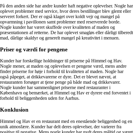
På den anden side har andre kunder haft negative oplevelser. Nogle har
oplevet problemer med service, hvor deres bestillinger blev glemt eller
serveret forkert. Der er også klaget over koldt vejr og mangel på
opvarmning i pavillonen samt problemer med reserverede borde.
Nogle kunder har været skuffede over kvaliteten af maden og
præsentationen af ​​retterne. De har oplevet smagløs eller dårligt tilberedt
mad, dårlige skaldyr og generelt mangel på kreativitet i menuen.
Priser og værdi for pengene
Kunder har forskellige holdninger til priserne på Himmel og Hav.
Nogle mener, at maden og oplevelsen er pengene værd, mens andre
finder priserne for høje i forhold til kvaliteten af ​​maden. Nogle har
også påpeget, at drikkevarerne er dyre. Det er blevet nævnt, at
restauranten forsøger at tjene penge på både mad og drikkevarer.
Nogle kunder har sammenlignet priserne med restauranter i
København og bemærket, at Himmel og Hav er dyrere end forventet i
forhold til beliggenheden uden for Aarhus.
Konklusion
Himmel og Hav er en restaurant med en enestående beliggenhed og en
unik atmosfære. Kunder har delt deres oplevelser, der varierer fra
positive til negative. Mens nogle kunder har nydt deres måltid og været