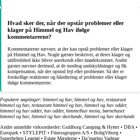
Hvad sker der, når der opstår problemer eller
klager på Himmel og Hav ifølge
kommentarerne?
Kommentarerne nævner, at der kan opstå problemer eller klager
på Himmel og Hav. Nogle gæster beskriver, at deres klager og
utilfredshed ikke bliver anerkendt eller imødekommet. Andre
gæster nævner derimod, at de modtog undskyldninger og fik
kompensation, når der opstod fejl eller problemer. Så der er
forskellige reaktioner og håndtering af problemer eller klager
ifølge kommentarerne.
Populære søgninger: himmel og hav, himmel og hav, restaurant
himmel og hav, restaurant himmel og hav, himmel og hav odder,
himmel og hav odder, hav odder, himmelhav menu, børnehuset
himmel og hav, himmel og hav skovlunde, himmel og hav skovlunde
Andre anmeldte virksomheder:
Guldborg Camping & Hytter
•
DBA
•
Europark
•
STYLEPIT
•
Fitnessgruppen A/S
•
BoligViborg
•
Superhelten Legetøj
•
Estate Mæglerne
•
Da’marino Vadmar