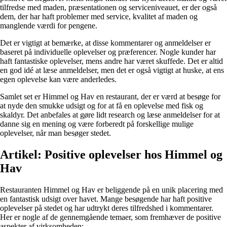
tilfredse med maden, præsentationen og serviceniveauet, er der også
dem, der har haft problemer med service, kvalitet af maden og
manglende værdi for pengene.
Det er vigtigt at bemærke, at disse kommentarer og anmeldelser er
baseret på individuelle oplevelser og præferencer. Nogle kunder har
haft fantastiske oplevelser, mens andre har været skuffede. Det er altid
en god idé at læse anmeldelser, men det er også vigtigt at huske, at ens
egen oplevelse kan være anderledes.
Samlet set er Himmel og Hav en restaurant, der er værd at besøge for
at nyde den smukke udsigt og for at få en oplevelse med fisk og
skaldyr. Det anbefales at gøre lidt research og læse anmeldelser for at
danne sig en mening og være forberedt på forskellige mulige
oplevelser, når man besøger stedet.
Artikel: Positive oplevelser hos Himmel og
Hav
Restauranten Himmel og Hav er beliggende på en unik placering med
en fantastisk udsigt over havet. Mange besøgende har haft positive
oplevelser på stedet og har udtrykt deres tilfredshed i kommentarer.
Her er nogle af de gennemgående temaer, som fremhæver de positive
aspekter af virksomheden: