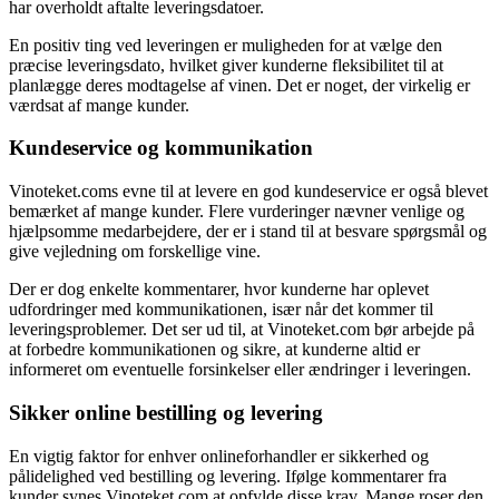
har overholdt aftalte leveringsdatoer.
En positiv ting ved leveringen er muligheden for at vælge den
præcise leveringsdato, hvilket giver kunderne fleksibilitet til at
planlægge deres modtagelse af vinen. Det er noget, der virkelig er
værdsat af mange kunder.
Kundeservice og kommunikation
Vinoteket.coms evne til at levere en god kundeservice er også blevet
bemærket af mange kunder. Flere vurderinger nævner venlige og
hjælpsomme medarbejdere, der er i stand til at besvare spørgsmål og
give vejledning om forskellige vine.
Der er dog enkelte kommentarer, hvor kunderne har oplevet
udfordringer med kommunikationen, især når det kommer til
leveringsproblemer. Det ser ud til, at Vinoteket.com bør arbejde på
at forbedre kommunikationen og sikre, at kunderne altid er
informeret om eventuelle forsinkelser eller ændringer i leveringen.
Sikker online bestilling og levering
En vigtig faktor for enhver onlineforhandler er sikkerhed og
pålidelighed ved bestilling og levering. Ifølge kommentarer fra
kunder synes Vinoteket.com at opfylde disse krav. Mange roser den