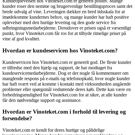
Kundeoplevelsen hos Vinoteket.com er generelt positiv. Mange
kunder roser den nemme og brugervenlige bestillingsproces samt det
brede udvalg af vine. Leveringen dækker en bred tidsskala for at
imødekomme kundernes behov, og mange kunder har haft positive
oplevelser med den hurtige levering og den gode service fra
udbringningsmedarbejderne. Derudover er prisen også et væsentligt
punkt, hvor Vinoteket.com får ros for at tilbyde rimelige priser på
vine af god kvalitet.
Hvordan er kundeservicen hos Vinoteket.com?
Kundeservicen hos Vinoteket.com er generelt god. De fleste kunder
er tilfredse med den hjælp og support, de har modtaget fra
kundeservicemedarbejderne. Dog er der nogle få kommentarer om
manglende respons på e-mails og telefonopkald, hvor nogle kunder
har haft svært ved at komme i kontakt med virksomheden angående
problemer eller spørgsmål vedrørende deres køb. Dette kan være en
forbedringsmulighed for Vinoteket.com for at sikre, at alle kunder
får den nødvendige support og assistance.
Hvordan er Vinoteket.com i forhold til levering og
forsendelse?
Vinoteket.com er kendt for deres hurtige og pålidelige