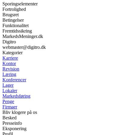
Sporingselementer
Fortrolighed
Brugsret
Betingelser
Funktionalitet
Fremtidssikring
MarkedsMeninger.dk
Digitro
webmaster@digitro.dk
Kategorier
Karriere
Kontor
Revision
Læring
Konferencer
Lager
Lokaler
Markedsføring
Penge
Firmaer
Bliv klogere på os
Besked
Presseinfo
Eksponering
Profil