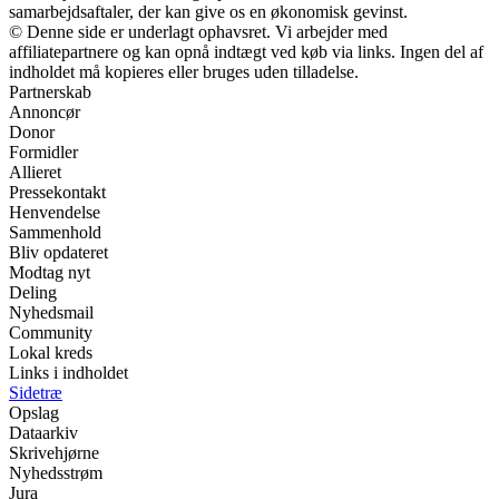
samarbejdsaftaler, der kan give os en økonomisk gevinst.
© Denne side er underlagt ophavsret. Vi arbejder med
affiliatepartnere og kan opnå indtægt ved køb via links. Ingen del af
indholdet må kopieres eller bruges uden tilladelse.
Partnerskab
Annoncør
Donor
Formidler
Allieret
Pressekontakt
Henvendelse
Sammenhold
Bliv opdateret
Modtag nyt
Deling
Nyhedsmail
Community
Lokal kreds
Links i indholdet
Sidetræ
Opslag
Dataarkiv
Skrivehjørne
Nyhedsstrøm
Jura