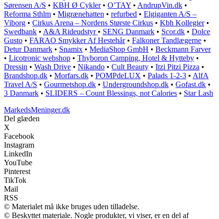
Sørensen A/S
•
KBH Ø Cykler
•
O’TAY
•
AndrupVin.dk
•
Reforma Sthlm
•
Migrænehatten
•
refurbed
•
Elgiganten A/S –
Viborg
•
Cirkus Arena – Nordens Største Cirkus
•
Kbh Kollegier
•
Swedbank
•
A&A Rideudstyr
•
SENG Danmark
•
Scor.dk
•
Dolce
Gusto
•
FARAO Smykker Af Hestehår
•
Falkoner Tandlægerne
•
Detur Danmark
•
Snamix
•
MediaShop GmbH
•
Beckmann Farver
•
Licotronic webshop
•
Thyboron Camping, Hotel & Hytteby
•
Dressin
•
Wash Drive
•
Nikando
•
Cult Beauty
•
Itzi Pitzi Pizza
•
Brandshop.dk
•
Morfars.dk
•
POMPdeLUX
•
Palads 1-2-3
•
AlfA
Travel A/S
•
Gourmetshop.dk
•
Undergroundshop.dk
•
Gofast.dk
•
3 Danmark
•
SLIDERS – Count Blessings, not Calories
•
Star Lash
MarkedsMeninger.dk
Del glæden
X
Facebook
Instagram
LinkedIn
YouTube
Pinterest
TikTok
Mail
RSS
© Materialet må ikke bruges uden tilladelse.
© Beskyttet materiale. Nogle produkter, vi viser, er en del af