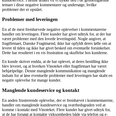
kundeservice. I denne artikel vil vi dykke ned i de gennemgående
temaer i disse negative kommentarer og undersøge, hvilke
problemer der er opstået.
Problemer med leveringen
En af de mest fremhævede negative oplevelser i kommentarerne
handler om leveringen. Flere kunder har givet udtryk for, at der har
været problemer med den lovede leveringstid. Nogle angiver, at
fragtfirmaet, Danske Fragtmænd, ikke har opfyldt deres løfte om at
levere til tiden og ikke har givet besked om eventuelle forsinkelser.
Dette har resulteret i en vis frustration og skuffelse hos kunderne.
En kunde skriver endda, at de har oplevet, at deres bestilling ikke
blev leveret, og at hverken Vinoteket eller fragtfirmaet har været
behjælpelige. Denne manglende kommunikation og manglende
indsats for at løse eventuelle problemer med leveringen har skabt en
negativ oplevelse for mange kunder.
Manglende kundeservice og kontakt
En anden frustrerende oplevelse, der er fremhævet i kommentarerne,
handler om manglende kundeservice og sværhedsgraden ved at
komme i kontakt med Vinoteket. Flere kunder har givet udtryk for,
at de har forsøgt at kontakte virksomheden både via telefon og e-