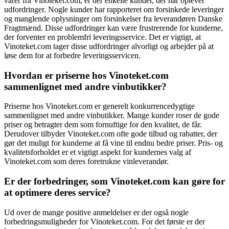
varer fra Vinoteket.com, er der enkelte kunder, der har oplevet
udfordringer. Nogle kunder har rapporteret om forsinkede leveringer
og manglende oplysninger om forsinkelser fra leverandøren Danske
Fragtmænd. Disse udfordringer kan være frustrerende for kunderne,
der forventer en problemfri leveringsservice. Det er vigtigt, at
Vinoteket.com tager disse udfordringer alvorligt og arbejder på at
løse dem for at forbedre leveringsservicen.
Hvordan er priserne hos Vinoteket.com
sammenlignet med andre vinbutikker?
Priserne hos Vinoteket.com er generelt konkurrencedygtige
sammenlignet med andre vinbutikker. Mange kunder roser de gode
priser og betragter dem som fornuftige for den kvalitet, de får.
Derudover tilbyder Vinoteket.com ofte gode tilbud og rabatter, der
gør det muligt for kunderne at få vine til endnu bedre priser. Pris- og
kvalitetsforholdet er et vigtigt aspekt for kundernes valg af
Vinoteket.com som deres foretrukne vinleverandør.
Er der forbedringer, som Vinoteket.com kan gøre for
at optimere deres service?
Ud over de mange positive anmeldelser er der også nogle
forbedringsmuligheder for Vinoteket.com. For det første er der