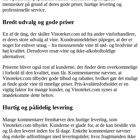
mennesker på grund af deres gode priser, hurtige levering og
professionelle service.
Bredt udvalg og gode priser
En af de ting, der skiller Vinoteket.com ud fra andre vinforhandlere,
er deres store udvalg af vine. Kundeanmeldelser påpeger, at der er
noget for enhver smag – fra mousserende vine til rød- og hvidvine af
høj kvalitet. Derudover rosæ-vine og ikke-alkoholholdige
alternativer.
Priserne bliver også rost af kunderne, der finder dem overkommelige
i forhold til den kvalitet, man får. Kommentarerne nævner, at
Vinoteket.com tilbyder gode tilbud og rabatter, hvilket gør det muligt
at finde gode vine til rimelige priser. Pris-kvalitetsforholdet er en
vigtig faktor for mange kunder, og Vinoteket.com synes at
imødekomme dette behov.
Hurtig og pålidelig levering
Mange kommentarer fremhæver den hurtige levering, som
Vinoteket.com tilbyder. Kunderne er glade for, at de kan bestille vin
og få den leveret inden for få dage. Enkelte kommentarer nævner
dog enkelte udfordringer med leveringstider, hvor fragtmanden ikke