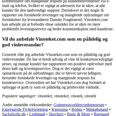
kommentarer om manglende respons på kundehenvendelser via e-
mail og telefon, hvilket er vigtigt at adressere for at sikre, at alle
kunder får den nødvendige support. Derudover er der nogle få
rapporter om forsinkede leveringer og manglende oplysninger om
forsinkelser fra leverandøren Danske Fragtmænd. Vinoteket.com
kan arbejde på at forbedre disse områder for at sikre en mere
problemfri leveringsservice og bedre kommunikation med kunderne.
Vil du anbefale Vinoteket.com som en pålidelig og
god vinleverandør?
Generelt ville jeg anbefale Vinoteket.com som en pålidelig og god
vinleverandør. De har et bredt udvalg af vine til konkurrencedygtige
priser, og mange kunder har rapporteret om positive oplevelser med
deres køb og leveringsservice. Dog er det vigtigt at være
opmærksom på de udfordringer, der er blevet nævnt tidligere,
herunder forsinkede leveringer og manglende respons fra
kundeservice. Overordnet set har Vinoteket.com dog formået at
opbygge et godt ry som en pålidelig og prisbevidst vinbutik.
Populære søgninger: vinoteket, vinoteket, vinotek, vinotek
Andre anmeldte virksomheder:
Guinnessworldrecordsmuseum
•
Espergærde Flytteforretning
•
Kinorama
•
Boliga
•
Minkøbmand
•
SachaSofie.dk
•
Lightmail
•
Skechers
•
Basic & More
•
Burgaard