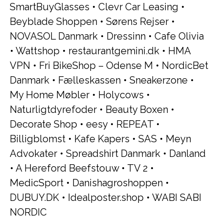
SmartBuyGlasses
•
Clevr Car Leasing
•
Beyblade Shoppen
•
Sørens Rejser
•
NOVASOL Danmark
•
Dressinn
•
Cafe Olivia
•
Wattshop
•
restaurantgemini.dk
•
HMA
VPN
•
Fri BikeShop – Odense M
•
NordicBet
Danmark
•
Fælleskassen
•
Sneakerzone
•
My Home Møbler
•
Holycows
•
Naturligtdyrefoder
•
Beauty Boxen
•
Decorate Shop
•
eesy
•
REPEAT
•
Billigblomst
•
Kafe Kapers
•
SAS
•
Meyn
Advokater
•
Spreadshirt Danmark
•
Danland
•
A Hereford Beefstouw
•
TV 2
•
MedicSport
•
Danishagroshoppen
•
DUBUY.DK
•
Idealposter.shop
•
WABI SABI
NORDIC