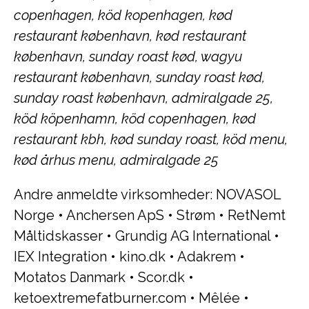
copenhagen, köd kopenhagen, kød
restaurant københavn, kød restaurant
københavn, sunday roast kød, wagyu
restaurant københavn, sunday roast kød,
sunday roast københavn, admiralgade 25,
köd köpenhamn, köd copenhagen, kød
restaurant kbh, kød sunday roast, köd menu,
kød århus menu, admiralgade 25
Andre anmeldte virksomheder:
NOVASOL
Norge
•
Anchersen ApS
•
Strøm
•
RetNemt
Måltidskasser
•
Grundig AG International
•
IEX Integration
•
kino.dk
•
Adakrem
•
Motatos Danmark
•
Scor.dk
•
ketoextremefatburner.com
•
Mêlée
•