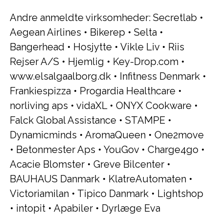
Andre anmeldte virksomheder:
Secretlab
•
Aegean Airlines
•
Bikerep
•
Selta
•
Bangerhead
•
Hosjytte
•
Vikle Liv
•
Riis
Rejser A/S
•
Hjemlig
•
Key-Drop.com
•
www.elsalgaalborg.dk
•
Infitness Denmark
•
Frankiespizza
•
Progardia Healthcare
•
norliving aps
•
vidaXL
•
ONYX Cookware
•
Falck Global Assistance
•
STAMPE
•
Dynamicminds
•
AromaQueen
•
One2move
•
Betonmester Aps
•
YouGov
•
Charge4go
•
Acacie Blomster
•
Greve Bilcenter
•
BAUHAUS Danmark
•
KlatreAutomaten
•
Victoriamilan
•
Tipico Danmark
•
Lightshop
•
intopit
•
Apabiler
•
Dyrlæge Eva