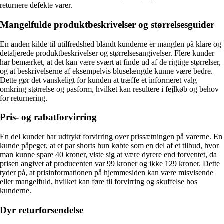
returnere defekte varer.
Mangelfulde produktbeskrivelser og størrelsesguider
En anden kilde til utilfredshed blandt kunderne er manglen på klare og
detaljerede produktbeskrivelser og størrelsesangivelser. Flere kunder
har bemærket, at det kan være svært at finde ud af de rigtige størrelser,
og at beskrivelserne af eksempelvis bluselængde kunne være bedre.
Dette gør det vanskeligt for kunden at træffe et informeret valg
omkring størrelse og pasform, hvilket kan resultere i fejlkøb og behov
for returnering.
Pris- og rabatforvirring
En del kunder har udtrykt forvirring over prissætningen på varerne. En
kunde påpeger, at et par shorts hun købte som en del af et tilbud, hvor
man kunne spare 40 kroner, viste sig at være dyrere end forventet, da
prisen angivet af producenten var 99 kroner og ikke 129 kroner. Dette
tyder på, at prisinformationen på hjemmesiden kan være misvisende
eller mangelfuld, hvilket kan føre til forvirring og skuffelse hos
kunderne.
Dyr returforsendelse