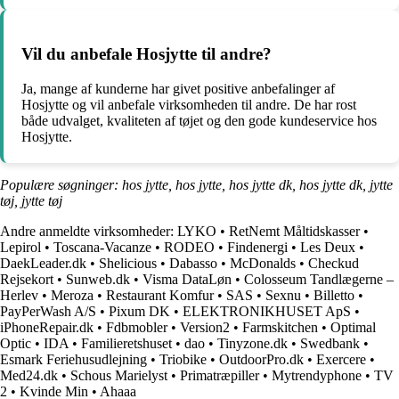
Vil du anbefale Hosjytte til andre?
Ja, mange af kunderne har givet positive anbefalinger af
Hosjytte og vil anbefale virksomheden til andre. De har rost
både udvalget, kvaliteten af tøjet og den gode kundeservice hos
Hosjytte.
Populære søgninger: hos jytte, hos jytte, hos jytte dk, hos jytte dk, jytte
tøj, jytte tøj
Andre anmeldte virksomheder:
LYKO
•
RetNemt Måltidskasser
•
Lepirol
•
Toscana-Vacanze
•
RODEO
•
Findenergi
•
Les Deux
•
DaekLeader.dk
•
Shelicious
•
Dabasso
•
McDonalds
•
Checkud
Rejsekort
•
Sunweb.dk
•
Visma DataLøn
•
Colosseum Tandlægerne –
Herlev
•
Meroza
•
Restaurant Komfur
•
SAS
•
Sexnu
•
Billetto
•
PayPerWash A/S
•
Pixum DK
•
ELEKTRONIKHUSET ApS
•
iPhoneRepair.dk
•
Fdbmobler
•
Version2
•
Farmskitchen
•
Optimal
Optic
•
IDA
•
Familieretshuset
•
dao
•
Tinyzone.dk
•
Swedbank
•
Esmark Feriehusudlejning
•
Triobike
•
OutdoorPro.dk
•
Exercere
•
Med24.dk
•
Schous Marielyst
•
Primatræpiller
•
Mytrendyphone
•
TV
2
•
Kvinde Min
•
Ahaaa