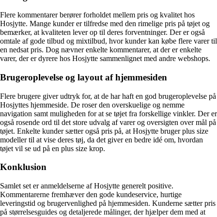
Flere kommentarer berører forholdet mellem pris og kvalitet hos
Hosjytte. Mange kunder er tilfredse med den rimelige pris på tøjet og
bemærker, at kvaliteten lever op til deres forventninger. Der er også
omtale af gode tilbud og mixtilbud, hvor kunder kan købe flere varer til
en nedsat pris. Dog nævner enkelte kommentarer, at der er enkelte
varer, der er dyrere hos Hosjytte sammenlignet med andre webshops.
Brugeroplevelse og layout af hjemmesiden
Flere brugere giver udtryk for, at de har haft en god brugeroplevelse på
Hosjyttes hjemmeside. De roser den overskuelige og nemme
navigation samt muligheden for at se tøjet fra forskellige vinkler. Der er
også rosende ord til det store udvalg af varer og oversigten over mål på
tøjet. Enkelte kunder sætter også pris på, at Hosjytte bruger plus size
modeller til at vise deres tøj, da det giver en bedre idé om, hvordan
tøjet vil se ud på en plus size krop.
Konklusion
Samlet set er anmeldelserne af Hosjytte generelt positive.
Kommentarerne fremhæver den gode kundeservice, hurtige
leveringstid og brugervenlighed på hjemmesiden. Kunderne sætter pris
på størrelsesguides og detaljerede målinger, der hjælper dem med at