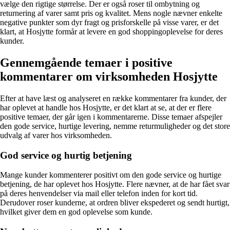
vælge den rigtige størrelse. Der er også roser til ombytning og
returnering af varer samt pris og kvalitet. Mens nogle nævner enkelte
negative punkter som dyr fragt og prisforskelle på visse varer, er det
klart, at Hosjytte formår at levere en god shoppingoplevelse for deres
kunder.
Gennemgående temaer i positive
kommentarer om virksomheden Hosjytte
Efter at have læst og analyseret en række kommentarer fra kunder, der
har oplevet at handle hos Hosjytte, er det klart at se, at der er flere
positive temaer, der går igen i kommentarerne. Disse temaer afspejler
den gode service, hurtige levering, nemme returmuligheder og det store
udvalg af varer hos virksomheden.
God service og hurtig betjening
Mange kunder kommenterer positivt om den gode service og hurtige
betjening, de har oplevet hos Hosjytte. Flere nævner, at de har fået svar
på deres henvendelser via mail eller telefon inden for kort tid.
Derudover roser kunderne, at ordren bliver ekspederet og sendt hurtigt,
hvilket giver dem en god oplevelse som kunde.