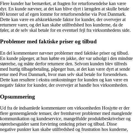
Flere kunder har bemærket, at fragten for returforsendelse kan være
dyr. En kunde nævner, at det kan blive dyrt i længden at skulle betale
80 kroner ud af egen lomme for returforsendelse via Post Danmark.
Dette kan være en afskrækkende faktor for kunder, der overvejer at
returnere varer, og det kan skabe utilfredshed hos kunderne, da de
føler, at de selv skal betale for en eventuel fejl fra virksomhedens side.
Problemer med faktiske priser og tilbud
En del kommentarer nævner problemer med faktiske priser og tilbud.
En kunde påpeger, at hun købte en jakke, der var udsolgt i den mindste
størrelse, og måtte derfor returnere den. Selvom kunden blev tilfreds
med hurtig tilbagebetaling, påpeger hun, at det kan være dyrt at sende
retur med Post Danmark, hvor man selv skal betale for forsendelsen.
Dette kan resultere i ekstra omkostninger for kunden og kan være en
negativ faktor for kunder, der overvejer at handle hos virksomheden.
Opsummering
Ud fra de indsamlede kommentarer om virksomheden Hosjytte er der
flere gennemgående temaer, der fremhæver problemer med manglende
kommunikation og kundeservice, mangelfulde produktbeskrivelser og
størrelsesguider samt forvirring omkring priser og tilbud. Disse
negative punkter kan skabe utilfredshed og frustration hos kunderne,