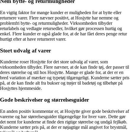
Nem bytte- og returmuligheder
En vigtig faktor for mange kunder er muligheden for at bytte eller
returnere varer. Flere nævner positivt, at Hosjytte har nemme og
problemfri bytte- og returmuligheder. Virksomheden tilbyder
returlabels og vedlagte retursedler, hvilket gør processen hurtig og
enkel. Flere kunder er også glade for, at de har fået deres penge retur
hurtigt efter at have returneret varer.
Stort udvalg af varer
Kunderne roser Hosjytte for det store udvalg af varer, som
virksomheden tilbyder. Flere nævner, at de kan finde tøj, der passer til
deres størrelse og stil hos Hosjytte. Mange er glade for, at der er en
bred variation af mærker og typetøj tilgængeligt. Kunderne sætter pris
på, at de kan finde alt fra bukser og trøjer til badetøj og tilbehør på
Hosjyttes hjemmeside.
Gode beskrivelser og størrelsesguider
En anden positiv kommentar er, at Hosjytte giver gode beskrivelser af
varerne og har størrelsesguider tilgængelige for hver vare. Dette gør
det nemt for kunderne at finde den rigtige størrelse og undgå fejlkøb.
Kunderne sætter pris på, at der er nøjagtige mål angivet for brystmål,