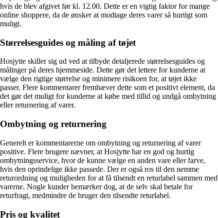
hvis de blev afgivet før kl. 12.00. Dette er en vigtig faktor for mange
online shoppere, da de ønsker at modtage deres varer så hurtigt som
muligt.
Størrelsesguides og måling af tøjet
Hosjytte skiller sig ud ved at tilbyde detaljerede størrelsesguides og
målinger på deres hjemmeside. Dette gør det lettere for kunderne at
vælge den rigtige størrelse og minimere risikoen for, at tøjet ikke
passer. Flere kommentarer fremhæver dette som et positivt element, da
det gør det muligt for kunderne at købe med tillid og undgå ombytning
eller returnering af varer.
Ombytning og returnering
Generelt er kommentarerne om ombytning og returnering af varer
positive. Flere brugere nævner, at Hosjytte har en god og hurtig
ombytningsservice, hvor de kunne vælge en anden vare eller farve,
hvis den oprindelige ikke passede. Der er også ros til den nemme
returordning og muligheden for at få tilsendt en returlabel sammen med
varerne. Nogle kunder bemærker dog, at de selv skal betale for
returfragt, medmindre de bruger den tilsendte returlabel.
Pris og kvalitet