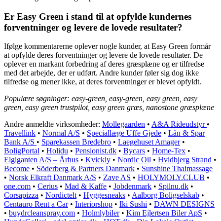
Er Easy Green i stand til at opfylde kundernes
forventninger og levere de lovede resultater?
Ifølge kommentarerne oplever nogle kunder, at Easy Green formår
at opfylde deres forventninger og levere de lovede resultater. De
oplever en markant forbedring af deres græsplæne og er tilfredse
med det arbejde, der er udført. Andre kunder føler sig dog ikke
tilfredse og mener ikke, at deres forventninger er blevet opfyldt.
Populære søgninger: easy-green, easy-green, easy green, easy
green, easy green trustpilot, easy green græs, nanostone græsplæne
Andre anmeldte virksomheder:
Mollegaarden
•
A&A Rideudstyr
•
Travellink
•
Normal A/S
•
Speciallæge Uffe Gjede
•
Lån & Spar
Bank A/S
•
Sparekassen Bredebro
•
Laegehuset Amager
•
BoligPortal
•
Holidu
•
Pensionist.dk
•
Bycars
•
Home-Tex
•
Elgiganten A/S – Århus
•
Kvickly
•
Nordic Oil
•
Hvidbjerg Strand
•
Become
•
Söderberg & Partners Danmark
•
Sunshine Thaimassage
•
Norsk Elkraft Danmark A/S
•
Zave AS
•
HOLYMOLY.CLUB
•
one.com
•
Cerius
•
Mad & Kaffe
•
Jobdenmark
•
Spilnu.dk
•
Corsapizza
•
Nordictelt
•
Hyggesneaks
•
Aalborg Boligselskab
•
Centauro Rent a Car
•
Interiorshop
•
Iki Sushi
•
DAWN DESIGNS
•
buydrcleanspray.com
•
Holmlybiler
•
Kim Ejlertsen Biler ApS
•