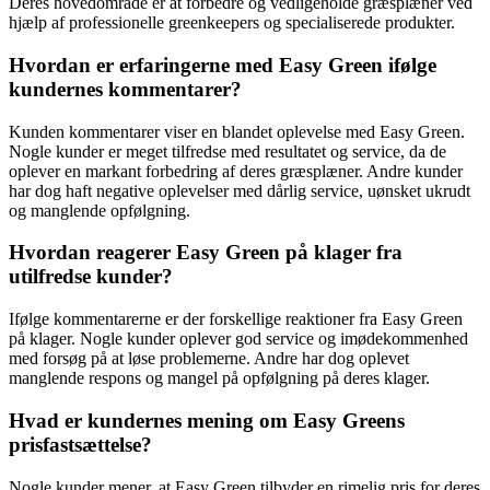
Deres hovedområde er at forbedre og vedligeholde græsplæner ved
hjælp af professionelle greenkeepers og specialiserede produkter.
Hvordan er erfaringerne med Easy Green ifølge
kundernes kommentarer?
Kunden kommentarer viser en blandet oplevelse med Easy Green.
Nogle kunder er meget tilfredse med resultatet og service, da de
oplever en markant forbedring af deres græsplæner. Andre kunder
har dog haft negative oplevelser med dårlig service, uønsket ukrudt
og manglende opfølgning.
Hvordan reagerer Easy Green på klager fra
utilfredse kunder?
Ifølge kommentarerne er der forskellige reaktioner fra Easy Green
på klager. Nogle kunder oplever god service og imødekommenhed
med forsøg på at løse problemerne. Andre har dog oplevet
manglende respons og mangel på opfølgning på deres klager.
Hvad er kundernes mening om Easy Greens
prisfastsættelse?
Nogle kunder mener, at Easy Green tilbyder en rimelig pris for deres