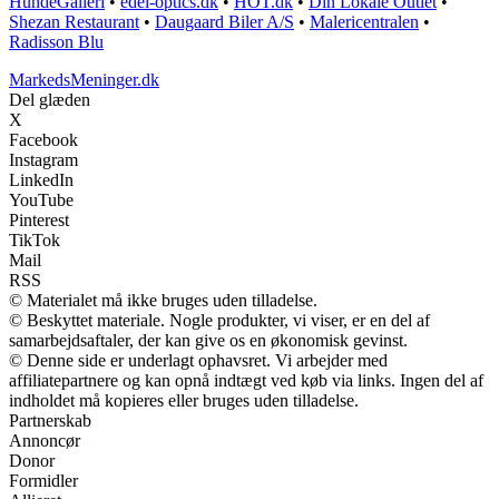
HundeGalleri
•
edel-optics.dk
•
HOT.dk
•
Din Lokale Outlet
•
Shezan Restaurant
•
Daugaard Biler A/S
•
Malericentralen
•
Radisson Blu
MarkedsMeninger.dk
Del glæden
X
Facebook
Instagram
LinkedIn
YouTube
Pinterest
TikTok
Mail
RSS
© Materialet må ikke bruges uden tilladelse.
© Beskyttet materiale. Nogle produkter, vi viser, er en del af
samarbejdsaftaler, der kan give os en økonomisk gevinst.
© Denne side er underlagt ophavsret. Vi arbejder med
affiliatepartnere og kan opnå indtægt ved køb via links. Ingen del af
indholdet må kopieres eller bruges uden tilladelse.
Partnerskab
Annoncør
Donor
Formidler