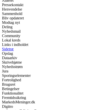
Allieret
Pressekontakt
Henvendelse
Sammenhold
Bliv opdateret
Modtag nyt
Deling
Nyhedsmail
Community
Lokal kreds
Links i indholdet
Sidetræ
Opslag
Dataarkiv
Skrivehjørne
Nyhedsstrøm
Jura
Sporingselementer
Fortrolighed
Brugsret
Betingelser
Funktionalitet
Fremtidssikring
MarkedsMeninger.dk
Digitro