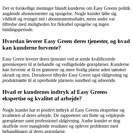
Der er forskellige meninger blandt kunderne om Easy Greens politik
angående abonnementer og opsigelse. Nogle kunder følte sig
vildledt og tvunget ind i abonnementsaftaler, mens andre var
tilfredse med muligheden for fleksibel opsigelse og ingen
bindingsperiode.
Hvordan leverer Easy Green deres tjenester, og hvad
kan kunderne forvente?
Easy Green leverer deres tjenester ved at sende kvalificerede
greenkeepers til at behandle og vedligeholde græsplæner. Kunderne
kan forvente at få en grønnere og mere frodig plæne uden uønsket
ukrudt og mos. Derudover tilbyder Easy Green også rådgivning og
produktstøtte til at opretholde plænens sundhed og udseende.
Hvad er kundernes indtryk af Easy Greens
ekspertise og kvalitet af arbejde?
Nogle kunder har et positivt indtryk af Easy Greens ekspertise og
kvaliteten af deres arbejde. De rapporterer om flotte og velplejede
græsplæner samt professionel rådgivning. Andre kunder er dog
skuffede over manglende resultater og oplever problemer med
behandlingen af deres græsplæne.