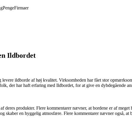
ng
Penge
Firmaer
n Ildbordet
og levere ildborde af høj kvalitet. Virksomheden har fået stor opmærkso
a folk, der har haft erfaring med Ildbordet, for at give en dybdegående 
af deres produkter. Flere kommentarer nævner, at bordene er af meget hø
 og skaber en hyggelig atmosfære. Flere kommentarer nævner også, at bo