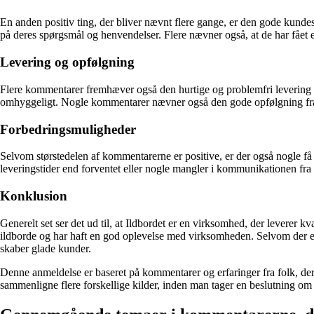
En anden positiv ting, der bliver nævnt flere gange, er den gode kund
på deres spørgsmål og henvendelser. Flere nævner også, at de har fået e
Levering og opfølgning
Flere kommentarer fremhæver også den hurtige og problemfri levering fra
omhyggeligt. Nogle kommentarer nævner også den gode opfølgning fra v
Forbedringsmuligheder
Selvom størstedelen af kommentarerne er positive, er der også nogle 
leveringstider end forventet eller nogle mangler i kommunikationen fra
Konklusion
Generelt set ser det ud til, at Ildbordet er en virksomhed, der leverer
ildborde og har haft en god oplevelse med virksomheden. Selvom der er n
skaber glade kunder.
Denne anmeldelse er baseret på kommentarer og erfaringer fra folk, der h
sammenligne flere forskellige kilder, inden man tager en beslutning om 