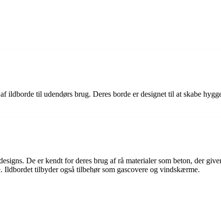
af ildborde til udendørs brug. Deres borde er designet til at skabe hygg
g designs. De er kendt for deres brug af rå materialer som beton, der giv
de. Ildbordet tilbyder også tilbehør som gascovere og vindskærme.