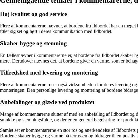
Gennemgående temaer i kommentarerne, der
Høj kvalitet og god service
Flere af kommentarerne nævner, at bordene fra Ildbordet har en meget 
føler sig set og hørt i deres kommunikation med Ildbordet.
Skaber hygge og stemning
En fællesnævner i kommentarerne er, at bordene fra Ildbordet skaber 
mere. Derudover nævnes det, at bordene giver en varme, som er behageli
Tilfredshed med levering og montering
Flere af kommentarerne roser også virksomheden for deres levering og 
monteringen. Den personlige levering og montering af bordene bidrager 
Anbefalinger og glæde ved produktet
Mange af kommentarerne slutter af med en anbefaling af Ildbordet og 
smukke og stemningsfulde, og der er en generel begejstring for produkt
Samlet set er kommentarerne en stor ros og anerkendelse af Ildbordets
Bordene skaber hygge og varme på terrassen og bidrager til en positiv 