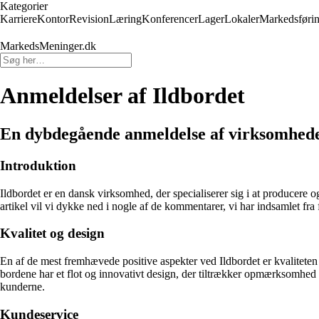
Kategorier
Karriere
Kontor
Revision
Læring
Konferencer
Lager
Lokaler
Markedsføri
MarkedsMeninger.dk
Anmeldelser af Ildbordet
En dybdegående anmeldelse af virksomhede
Introduktion
Ildbordet er en dansk virksomhed, der specialiserer sig i at producere 
artikel vil vi dykke ned i nogle af de kommentarer, vi har indsamlet fr
Kvalitet og design
En af de mest fremhævede positive aspekter ved Ildbordet er kvaliteten 
bordene har et flot og innovativt design, der tiltrækker opmærksomhed
kunderne.
Kundeservice