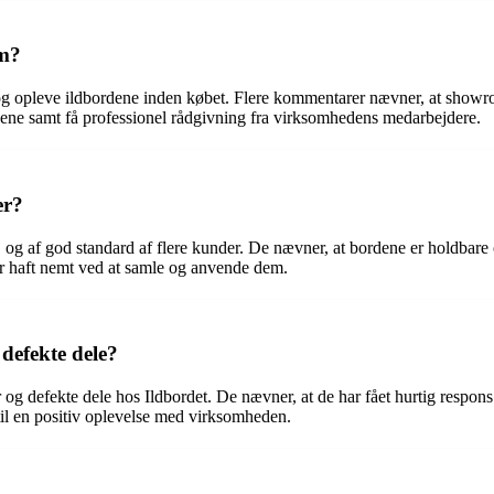
om?
 opleve ildbordene inden købet. Flere kommentarer nævner, at showroome
ne samt få professionel rådgivning fra virksomhedens medarbejdere.
er?
og af god standard af flere kunder. De nævner, at bordene er holdbare 
ar haft nemt ved at samle og anvende dem.
defekte dele?
 defekte dele hos Ildbordet. De nævner, at de har fået hurtig respons o
til en positiv oplevelse med virksomheden.