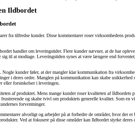
en Ildbordet
bordet
er fra tilfredse kunder. Disse kommentarer roser virksomhedens produk
et handler om leveringstider. Flere kunder nævner, at de har oplevet l
 sig til at modtage. Leveringstiden synes at være længere end forventet,
ogle kunder føler, at der mangler klar kommunikation fra virksomhede
dringer i deres ordre. Manglen på kommunikation kan skabe usikkerhed og
eller forsinkelser i leveringen.
teten af produktet. Mens mange kunder roser kvaliteten af Ildbordets pr
frustrerende og skabe tvivl om produktets generelle kvalitet. Som en vir
l kundernes forventninger.
kommentarer alvorligt og arbejder på at forbedre de områder, hvor der er 
rodukter. Ved at fokusere på disse områder kan Ildbordet styrke deres