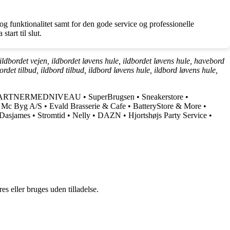
g funktionalitet samt for den gode service og professionelle
tart til slut.
ildbordet vejen, ildbordet løvens hule, ildbordet løvens hule, havebord
ordet tilbud, ildbord tilbud, ildbord løvens hule, ildbord løvens hule,
ARTNERMEDNIVEAU
•
SuperBrugsen
•
Sneakerstore
•
•
Mc Byg A/S
•
Evald Brasserie & Cafe
•
BatteryStore & More
•
Dasjames
•
Stromtid
•
Nelly
•
DAZN
•
Hjortshøjs Party Service
•
s eller bruges uden tilladelse.