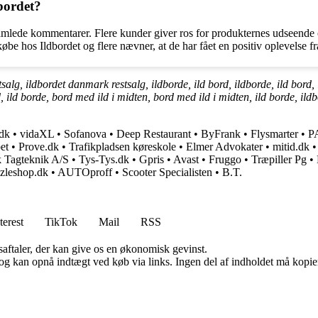
bordet?
amlede kommentarer. Flere kunder giver ros for produkternes udseende o
e hos Ildbordet og flere nævner, at de har fået en positiv oplevelse fra s
alg, ildbordet danmark restsalg, ildborde, ild bord, ildborde, ild bord, 
, ild borde, bord med ild i midten, bord med ild i midten, ild borde, ildb
dk
•
vidaXL
•
Sofanova
•
Deep Restaurant
•
ByFrank
•
Flysmarter
•
P
et
•
Prove.dk
•
Trafikpladsen køreskole
•
Elmer Advokater
•
mitid.dk
k Tagteknik A/S
•
Tys-Tys.dk
•
Gpris
•
Avast
•
Fruggo
•
Træpiller Pg
•
zleshop.dk
•
AUTOproff
•
Scooter Specialisten
•
B.T.
terest
TikTok
Mail
RSS
saftaler, der kan give os en økonomisk gevinst.
og kan opnå indtægt ved køb via links. Ingen del af indholdet må kopiere