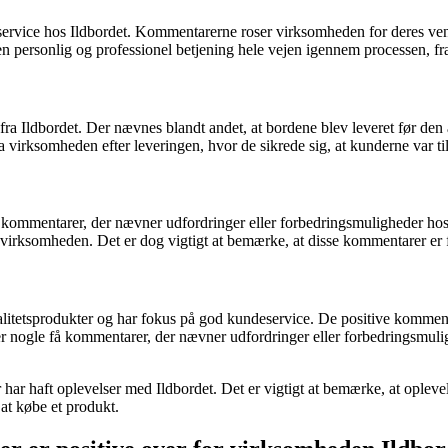
eservice hos Ildbordet. Kommentarerne roser virksomheden for deres ven
n personlig og professionel betjening hele vejen igennem processen, fra 
 Ildbordet. Der nævnes blandt andet, at bordene blev leveret før den aft
irksomheden efter leveringen, hvor de sikrede sig, at kunderne var ti
få kommentarer, der nævner udfordringer eller forbedringsmuligheder 
 virksomheden. Det er dog vigtigt at bemærke, at disse kommentarer er f
 kvalitetsprodukter og har fokus på god kundeservice. De positive kommen
ogle få kommentarer, der nævner udfordringer eller forbedringsmuligheder
ar haft oplevelser med Ildbordet. Det er vigtigt at bemærke, at oplevels
at købe et produkt.