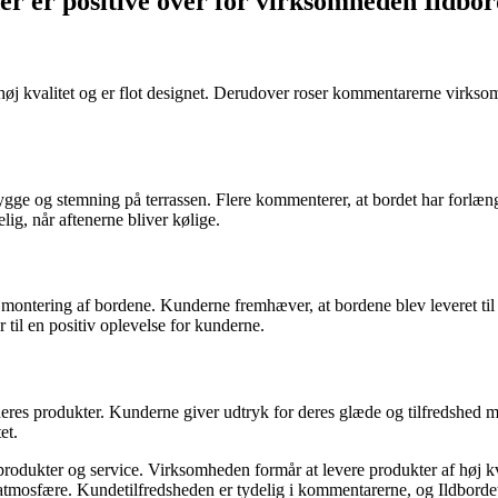
 er positive over for virksomheden Ildbor
høj kvalitet og er flot designet. Derudover roser kommentarerne virks
hygge og stemning på terrassen. Flere kommenterer, at bordet har forl
g, når aftenerne bliver kølige.
montering af bordene. Kunderne fremhæver, at bordene blev leveret til
til en positiv oplevelse for kunderne.
deres produkter. Kunderne giver udtryk for deres glæde og tilfredshed
et.
 produkter og service. Virksomheden formår at levere produkter af høj 
atmosfære. Kundetilfredsheden er tydelig i kommentarerne, og Ildbordet