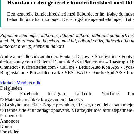
Hvordan er den generelle kundetilfredshed med Ild
Den generelle kundetilfredshed med Ildbordet er høj ifølge de inds
behandling de har modtaget. Der er også mange anbefalinger til at køb
Populære søgninger: ildbordet, ildbord, ildbord, ildbordet danmark rests
med ild, bord med ild, havebord med ild, ildbord outlet, ildbordet tilbud
ildbordet brørup, elementi ildbord
Andre anmeldte virksomheder:
Fontana Di-trevi
•
Stradivarius
•
Footy.
drcleanspray.com
•
Biltema Danmark A/S
•
Plantorama – Taastrup
•
1b
Onthedot
•
Kafferisteriet.com
•
Call me
•
Brdr,s Auto Kbh ApS
•
Jyds
Burgerstation
•
Poiseofdenmark
•
VESTBAD
•
Danske Spil A/S
•
Puz
MarkedsMeninger.dk
Del glæden
X
Facebook
Instagram
LinkedIn
YouTube
Pin
© Materialet må ikke bruges uden tilladelse.
© Beskyttet materiale. Nogle produkter, vi viser, er en del af samarbejd
© Denne side er underlagt ophavsret. Vi arbejder med affiliatepartnere 
Partnerskab
Annoncør
Donor
Formidler