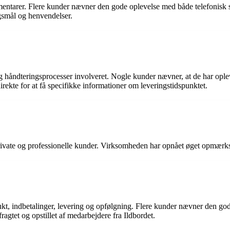
mmentarer. Flere kunder nævner den gode oplevelse med både telefonisk
smål og henvendelser.
og håndteringsprocesser involveret. Nogle kunder nævner, at de har ople
rekte for at få specifikke informationer om leveringstidspunktet.
til private og professionelle kunder. Virksomheden har opnået øget opm
kt, indbetalinger, levering og opfølgning. Flere kunder nævner den god
ragtet og opstillet af medarbejdere fra Ildbordet.