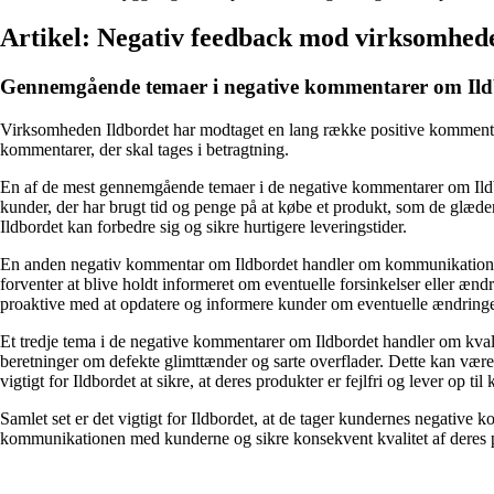
Artikel: Negativ feedback mod virksomhed
Gennemgående temaer i negative kommentarer om Ild
Virksomheden Ildbordet har modtaget en lang række positive kommentar
kommentarer, der skal tages i betragtning.
En af de mest gennemgående temaer i de negative kommentarer om Ildbord
kunder, der har brugt tid og penge på at købe et produkt, som de glæder
Ildbordet kan forbedre sig og sikre hurtigere leveringstider.
En anden negativ kommentar om Ildbordet handler om kommunikation. N
forventer at blive holdt informeret om eventuelle forsinkelser eller æn
proaktive med at opdatere og informere kunder om eventuelle ændringer 
Et tredje tema i de negative kommentarer om Ildbordet handler om kvali
beretninger om defekte glimttænder og sarte overflader. Dette kan være 
vigtigt for Ildbordet at sikre, at deres produkter er fejlfri og lever op ti
Samlet set er det vigtigt for Ildbordet, at de tager kundernes negative 
kommunikationen med kunderne og sikre konsekvent kvalitet af deres p