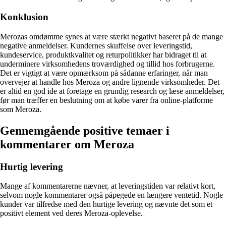
Konklusion
Merozas omdømme synes at være stærkt negativt baseret på de mange
negative anmeldelser. Kundernes skuffelse over leveringstid,
kundeservice, produktkvalitet og returpolitikker har bidraget til at
underminere virksomhedens troværdighed og tillid hos forbrugerne.
Det er vigtigt at være opmærksom på sådanne erfaringer, når man
overvejer at handle hos Meroza og andre lignende virksomheder. Det
er altid en god ide at foretage en grundig research og læse anmeldelser,
før man træffer en beslutning om at købe varer fra online-platforme
som Meroza.
Gennemgående positive temaer i
kommentarer om Meroza
Hurtig levering
Mange af kommentarerne nævner, at leveringstiden var relativt kort,
selvom nogle kommentarer også påpegede en længere ventetid. Nogle
kunder var tilfredse med den hurtige levering og nævnte det som et
positivt element ved deres Meroza-oplevelse.