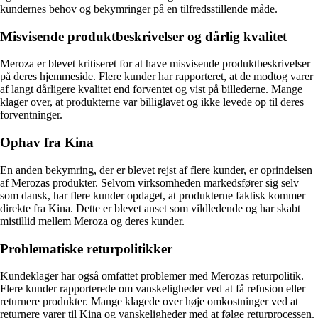
kundernes behov og bekymringer på en tilfredsstillende måde.
Misvisende produktbeskrivelser og dårlig kvalitet
Meroza er blevet kritiseret for at have misvisende produktbeskrivelser
på deres hjemmeside. Flere kunder har rapporteret, at de modtog varer
af langt dårligere kvalitet end forventet og vist på billederne. Mange
klager over, at produkterne var billiglavet og ikke levede op til deres
forventninger.
Ophav fra Kina
En anden bekymring, der er blevet rejst af flere kunder, er oprindelsen
af Merozas produkter. Selvom virksomheden markedsfører sig selv
som dansk, har flere kunder opdaget, at produkterne faktisk kommer
direkte fra Kina. Dette er blevet anset som vildledende og har skabt
mistillid mellem Meroza og deres kunder.
Problematiske returpolitikker
Kundeklager har også omfattet problemer med Merozas returpolitik.
Flere kunder rapporterede om vanskeligheder ved at få refusion eller
returnere produkter. Mange klagede over høje omkostninger ved at
returnere varer til Kina og vanskeligheder med at følge returprocessen.