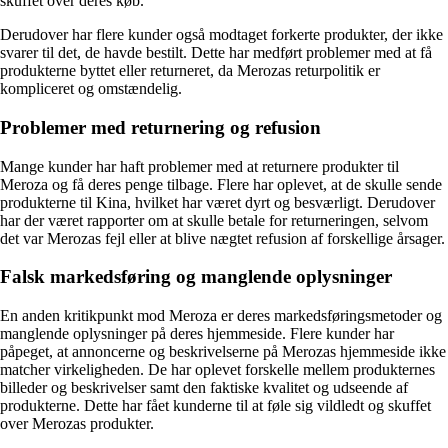
skuffet over deres køb.
Derudover har flere kunder også modtaget forkerte produkter, der ikke
svarer til det, de havde bestilt. Dette har medført problemer med at få
produkterne byttet eller returneret, da Merozas returpolitik er
kompliceret og omstændelig.
Problemer med returnering og refusion
Mange kunder har haft problemer med at returnere produkter til
Meroza og få deres penge tilbage. Flere har oplevet, at de skulle sende
produkterne til Kina, hvilket har været dyrt og besværligt. Derudover
har der været rapporter om at skulle betale for returneringen, selvom
det var Merozas fejl eller at blive nægtet refusion af forskellige årsager.
Falsk markedsføring og manglende oplysninger
En anden kritikpunkt mod Meroza er deres markedsføringsmetoder og
manglende oplysninger på deres hjemmeside. Flere kunder har
påpeget, at annoncerne og beskrivelserne på Merozas hjemmeside ikke
matcher virkeligheden. De har oplevet forskelle mellem produkternes
billeder og beskrivelser samt den faktiske kvalitet og udseende af
produkterne. Dette har fået kunderne til at føle sig vildledt og skuffet
over Merozas produkter.