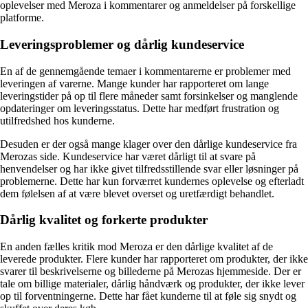
oplevelser med Meroza i kommentarer og anmeldelser på forskellige
platforme.
Leveringsproblemer og dårlig kundeservice
En af de gennemgående temaer i kommentarerne er problemer med
leveringen af varerne. Mange kunder har rapporteret om lange
leveringstider på op til flere måneder samt forsinkelser og manglende
opdateringer om leveringsstatus. Dette har medført frustration og
utilfredshed hos kunderne.
Desuden er der også mange klager over den dårlige kundeservice fra
Merozas side. Kundeservice har været dårligt til at svare på
henvendelser og har ikke givet tilfredsstillende svar eller løsninger på
problemerne. Dette har kun forværret kundernes oplevelse og efterladt
dem følelsen af at være blevet overset og uretfærdigt behandlet.
Dårlig kvalitet og forkerte produkter
En anden fælles kritik mod Meroza er den dårlige kvalitet af de
leverede produkter. Flere kunder har rapporteret om produkter, der ikke
svarer til beskrivelserne og billederne på Merozas hjemmeside. Der er
tale om billige materialer, dårlig håndværk og produkter, der ikke lever
op til forventningerne. Dette har fået kunderne til at føle sig snydt og