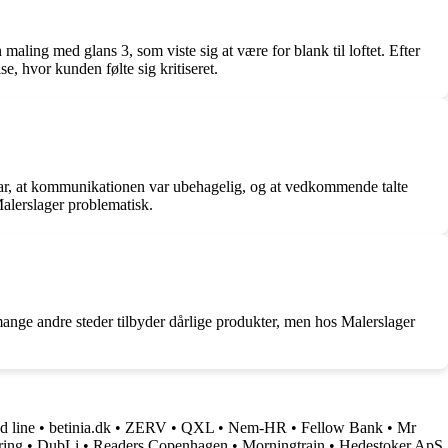
ling med glans 3, som viste sig at være for blank til loftet. Efter
e, hvor kunden følte sig kritiseret.
 var, at kommunikationen var ubehagelig, og at vedkommende talte
alerslager problematisk.
 mange andre steder tilbyder dårlige produkter, men hos Malerslager
d line
•
betinia.dk
•
ZERV
•
QXL
•
Nem-HR
•
Fellow Bank
•
Mr
ring
•
DubLi
•
Readers Copenhagen
•
Morningtrain
•
Hedestoker ApS