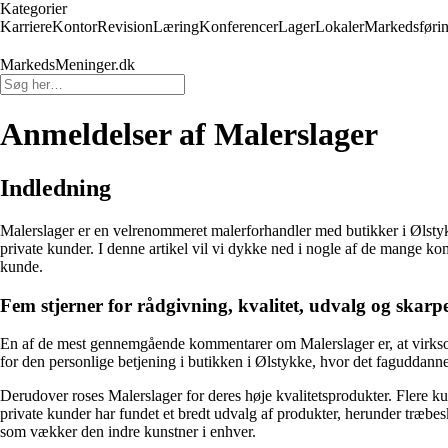
Kategorier
Karriere
Kontor
Revision
Læring
Konferencer
Lager
Lokaler
Markedsføri
MarkedsMeninger.dk
Anmeldelser af Malerslager
Indledning
Malerslager er en velrenommeret malerforhandler med butikker i Ølstykk
private kunder. I denne artikel vil vi dykke ned i nogle af de mange k
kunde.
Fem stjerner for rådgivning, kvalitet, udvalg og skarpe
En af de mest gennemgående kommentarer om Malerslager er, at virksomhe
for den personlige betjening i butikken i Ølstykke, hvor det faguddannede
Derudover roses Malerslager for deres høje kvalitetsprodukter. Flere k
private kunder har fundet et bredt udvalg af produkter, herunder træbesk
som vækker den indre kunstner i enhver.