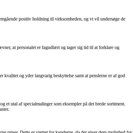
mgående positiv holdning til virksomheden, og vi vil undersøge de
 at personalet er fagudlært og tager sig tid til at forklare og
kvalitet og yder langvarig beskyttelse samt at penslerne er af god
 et utal af specialmalinger som eksempler på det brede sortiment.
aster.
rpe priser. Dette er vigtigt for kunderne, da det giver dem mulighed for