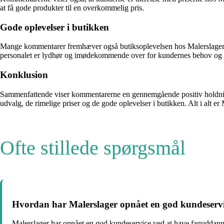
at få gode produkter til en overkommelig pris.
Gode oplevelser i butikken
Mange kommentarer fremhæver også butiksoplevelsen hos Malerslager. 
personalet er lydhør og imødekommende over for kundernes behov og g
Konklusion
Sammenfattende viser kommentarerne en gennemgående positiv holdning 
udvalg, de rimelige priser og de gode oplevelser i butikken. Alt i alt 
Ofte stillede spørgsmål
Hvordan har Malerslager opnået en god kundeserv
Malerslager har opnået en god kundeservice ved at have faguddannet p