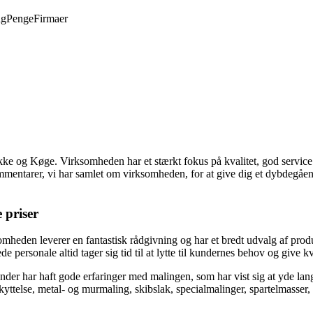
ng
Penge
Firmaer
e og Køge. Virksomheden har et stærkt fokus på kvalitet, god service o
ommentarer, vi har samlet om virksomheden, for at give dig et dybdegåe
 priser
den leverer en fantastisk rådgivning og har et bredt udvalg af produkt
 personale altid tager sig tid til at lytte til kundernes behov og give k
under har haft gode erfaringer med malingen, som har vist sig at yde la
yttelse, metal- og murmaling, skibslak, specialmalinger, spartelmasser, 