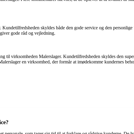
Kundetilfredsheden skyldes både den gode service og den personlige v
iver gode råd og vejledning.
til virksomheden Malerslager. Kundetilfredsheden skyldes den super be
er Malerslager en virksomhed, der formår at imødekomme kundernes behov o
ice?
ersonale, som tager sig tid til at forklare og rådgive kunderne. De lytt