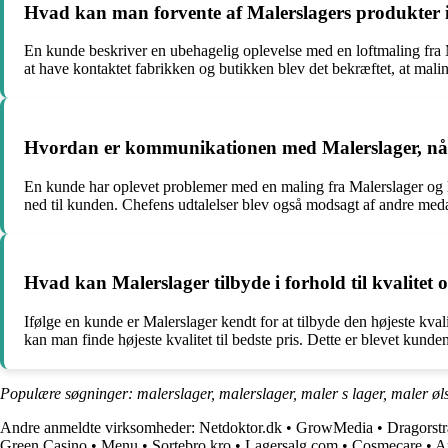
Hvad kan man forvente af Malerslagers produkter i 
En kunde beskriver en ubehagelig oplevelse med en loftmaling fra Ma
at have kontaktet fabrikken og butikken blev det bekræftet, at maling
Hvordan er kommunikationen med Malerslager, når
En kunde har oplevet problemer med en maling fra Malerslager og h
ned til kunden. Chefens udtalelser blev også modsagt af andre med
Hvad kan Malerslager tilbyde i forhold til kvalite
Ifølge en kunde er Malerslager kendt for at tilbyde den højeste kva
kan man finde højeste kvalitet til bedste pris. Dette er blevet kunde
Populære søgninger: malerslager, malerslager, maler s lager, maler øl
Andre anmeldte virksomheder:
Netdoktor.dk
•
GrowMedia
•
Dragorstr
Green Casino
•
Menu
•
Sortebro kro
•
Lagersalg.com
•
Cosmecare
•
A