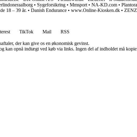
rlindoneraalborg
•
Sygeforsikring
•
Mmsport
•
NA-KD.com
•
Plantora
e 18 – 39 år.
•
Danish Endurance
•
www.Online-Kiosken.dk
•
ZENZ 
terest
TikTok
Mail
RSS
saftaler, der kan give os en økonomisk gevinst.
og kan opnå indtægt ved køb via links. Ingen del af indholdet må kopiere