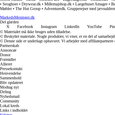
•
Seoghoer
•
Drywear.dk
•
Millemajshop.dk
•
Laegehuset Amager
•
Be
Møbler
•
The Hut Group
•
Adventuredk. Grupperejser med jævnaldrend
MarkedsMeninger.dk
Del glæden
X
Facebook
Instagram
LinkedIn
YouTube
Pin
© Materialet må ikke bruges uden tilladelse.
© Beskyttet materiale. Nogle produkter, vi viser, er en del af samarbejd
© Denne side er underlagt ophavsret. Vi arbejder med affiliatepartnere 
Partnerskab
Annoncør
Donor
Formidler
Allieret
Pressekontakt
Henvendelse
Sammenhold
Bliv opdateret
Modtag nyt
Deling
Nyhedsmail
Community
Lokal kreds
Links i indholdet
Sidetræ