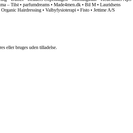
ma – Tilst
•
parfumdreams
•
Made4men.dk
•
Bil M
•
Lauridsens
Organic Hairdressing
•
Valbyfysioterapi
•
Fisto
•
Jettime A/S
s eller bruges uden tilladelse.