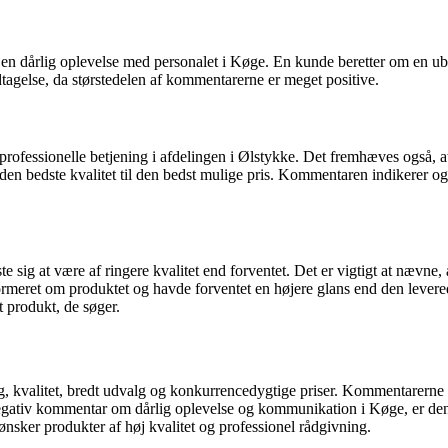
en dårlig oplevelse med personalet i Køge. En kunde beretter om en ube
ndtagelse, da størstedelen af kommentarerne er meget positive.
essionelle betjening i afdelingen i Ølstykke. Det fremhæves også, at de
en bedste kvalitet til den bedst mulige pris. Kommentaren indikerer også
e sig at være af ringere kvalitet end forventet. Det er vigtigt at næv
nformeret om produktet og havde forventet en højere glans end den lever
 produkt, de søger.
ing, kvalitet, bredt udvalg og konkurrencedygtige priser. Kommentarern
negativ kommentar om dårlig oplevelse og kommunikation i Køge, er denn
ønsker produkter af høj kvalitet og professionel rådgivning.