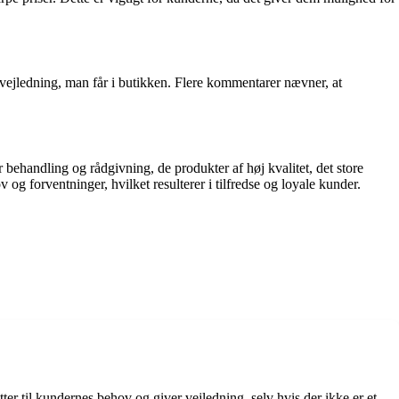
ejledning, man får i butikken. Flere kommentarer nævner, at
handling og rådgivning, de produkter af høj kvalitet, det store
g forventninger, hvilket resulterer i tilfredse og loyale kunder.
er til kundernes behov og giver vejledning, selv hvis der ikke er et