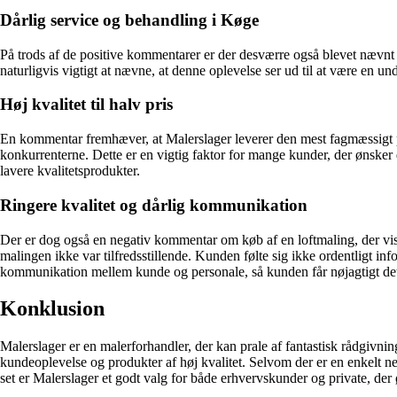
Dårlig service og behandling i Køge
På trods af de positive kommentarer er der desværre også blevet nævnt 
naturligvis vigtigt at nævne, at denne oplevelse ser ud til at være en u
Høj kvalitet til halv pris
En kommentar fremhæver, at Malerslager leverer den mest fagmæssigt prof
konkurrenterne. Dette er en vigtig faktor for mange kunder, der ønsker d
lavere kvalitetsprodukter.
Ringere kvalitet og dårlig kommunikation
Der er dog også en negativ kommentar om køb af en loftmaling, der vist
malingen ikke var tilfredsstillende. Kunden følte sig ikke ordentligt i
kommunikation mellem kunde og personale, så kunden får nøjagtigt det
Konklusion
Malerslager er en malerforhandler, der kan prale af fantastisk rådgivn
kundeoplevelse og produkter af høj kvalitet. Selvom der er en enkelt 
set er Malerslager et godt valg for både erhvervskunder og private, der 