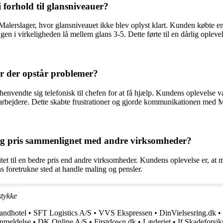
forhold til glansniveauer?
lerslager, hvor glansniveauet ikke blev oplyst klart. Kunden købte en ma
en i virkeligheden lå mellem glans 3-5. Dette førte til en dårlig oplevels
 der opstår problemer?
envendte sig telefonisk til chefen for at få hjælp. Kundens oplevelse
arbejdere. Dette skabte frustrationer og gjorde kommunikationen med M
t og pris sammenlignet med andre virksomheder?
litet til en bedre pris end andre virksomheder. Kundens oplevelse er, at
ns foretrukne sted at handle maling og pensler.
stykke
andhotel
•
SFT Logistics A/S
•
VVS Ekspressen
•
DinVielsesring.dk
•
nmeldelse
•
DK Online A/S
•
Firstdown.dk
•
Læderiet
•
If Skadeforsik