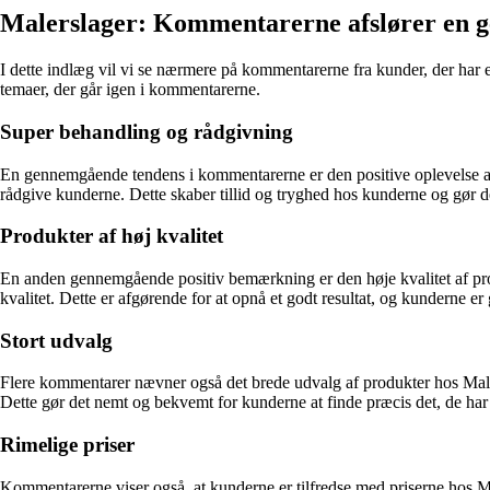
Malerslager: Kommentarerne afslører en g
I dette indlæg vil vi se nærmere på kommentarerne fra kunder, der ha
temaer, der går igen i kommentarerne.
Super behandling og rådgivning
En gennemgående tendens i kommentarerne er den positive oplevelse af b
rådgive kunderne. Dette skaber tillid og tryghed hos kunderne og gør de
Produkter af høj kvalitet
En anden gennemgående positiv bemærkning er den høje kvalitet af prod
kvalitet. Dette er afgørende for at opnå et godt resultat, og kunderne er 
Stort udvalg
Flere kommentarer nævner også det brede udvalg af produkter hos Maler
Dette gør det nemt og bekvemt for kunderne at finde præcis det, de har b
Rimelige priser
Kommentarerne viser også, at kunderne er tilfredse med priserne hos Mal