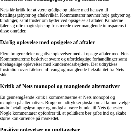
Nets får kritik for at være grådige og uklare med hensyn til
betalingsgebyrer og aftalevilkår. Kommentarer nævner høje gebyrer og
bindinger, samt trusler om bøder ved opsigelse af aftaler. Kunderne
føler sig ofte magtesløse og frustrerede over manglende transparens i
disse områder.
Dårlig oplevelse med opsigelse af aftaler
Flere brugere deler negative oplevelser med at opsige aftaler med Nets.
Kommentarerne beskriver svære og ufordelagtige forhandlinger samt
ubehagelige oplevelser med kundemedarbejdere. Der udtrykkes
frustration over følelsen af tvang og manglende fleksibilitet fra Nets
side.
Kritik af Nets monopol og manglende alternativer
En gennemgående kritik i kommentarerne er Nets monopol og
manglen på alternativer. Brugerne udtrykker ønske om at kunne vælge
andre betalingsløsninger og undgå at være bundet til Nets tjenester.
Nogle kommentarer opfordrer til, at politikere bør gribe ind og skabe
større konkurrence på markedet.
Positive oplevelser og undtagelser