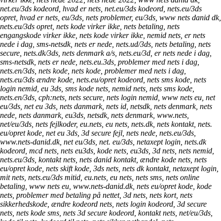
net.eu/3ds kodeord, hvad er nets, net.eu/3ds kodeord, nets.eu/3ds
opret, hvad er nets, eu/3ds, nets problemer, eu/3ds, www nets danid dk,
nets.eu/3ds opret, nets kode virker ikke, nets betaling, nets
engangskode virker ikke, nets kode virker ikke, nemid nets, er nets
nede i dag, sms-netsdk, nets er nede, nets.ud/3ds, nets betaling, nets
secure, nets.dk/3ds, nets denmark a/s, nets.eu/3d, er nets nede i dag,
sms-netsdk, nets er nede, nets.eu.3ds, problemer med nets i dag,
nets.en/3ds, nets kode, nets kode, problemer med nets i dag,
nets.eu/3ds ændre kode, nets.eu/opret kodeord, nets sms kode, nets
login nemid, eu 3ds, sms kode nets, nemid nets, nets sms kode,
nets.en/3ds, cph:nets, nets secure, nets login nemid, www nets eu, net
eu/3ds, net eu 3ds, nets danmark, nets id, netsdk, nets denmark, nets
nede, nets danmark, eu3ds, netsdk, nets denmark, www.nets,
net/eu/3ds, nets fejlkoder, eu.nets, eu nets, nets.dk, nets kontakt, nets.
eu/opret kode, net eu 3ds, 3d secure fejl, nets nede, nets.eu/3ds,
www.nets-danid.dk, net eu/3ds, net. eu/3ds, netaxept login, nets.dk
kodeord, mcd nets, nets eu3ds, kode nets, eu3ds, 3d nets, nets nemid,
nets.eu/3ds, kontakt nets, nets danid kontakt, ændre kode nets, nets
eu/opret kode, nets skift kode, 3ds nets, nets dk kontakt, netaxept login,
mit nets, nets.eu/3ds mitid, eu.nets, eu nets, nets sms, nets online
betaling, www nets eu, www.nets-danid.dk, nets eu/opret kode, kode
nets, problemer med betaling på nettet, 3d nets, nets kort, nets
sikkerhedskode, ændre kodeord nets, nets login kodeord, 3d secure
nets, nets kode sms, nets 3d secure kodeord, kontakt nets, net/eu/3ds,