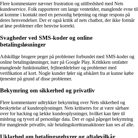
Flere kommentarer nævner frustration og utilfredshed med Nets
kundeservice. Folk rapporterer om lange ventetider, manglende evne til
at komme i kontakt med en personlig betjening og ringe respons på
deres henvendelser. Der er også kritik af nets chatbot, der ikke formår
at løse problemer eller henvise korrekt.
Svagheder ved SMS-koder og online
betalingsløsninger
Adskillige brugere peger på problemer forbundet med SMS-koder og
online betalingsløsninger, især på Google Play. Kritikken omfatter
manglende funktionalitet, fejlmeddelelser og problemer med
verifikation af kort. Nogle kunder føler sig afskåret fra at kunne købe
tjenester på grund af disse problemer.
Bekymring om sikkerhed og privatliv
Flere kommentarer udtrykker bekymring over Nets sikkerhed og
beskyttelse af kundeoplysninger. Nets kritiseres for at være sårbare
over for hacking og lække kundeoplysninger, hvilket kan føre til
misbrug og tyveri af personlige data. Der er også påpeget bekymring
for manglende privatliv, når betalingskorttransaktioner kan ses af alle.
Uklarhed om betalingsgebyrer og aftalevilkår