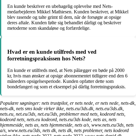
En kunde beskriver en ubehagelig oplevelse med Nets-
medarbejderen Mikkel Mathiesen. Kunden beskriver, at Mikkel
blev rasende og talte grimt til dem, når de forsøgte at opsige
deres aftale. Kunden følte sig behandlet dårligt og beskriver
metoderne som skandaløse og forfærdelige.
Hvad er en kunde utilfreds med ved
forretningspraksissen hos Nets?
En kunde er utilfreds med, at Nets pålægger en bøde på 2000
kr, hvis man ønsker at opsige abonnementet tidligere end den 6
måneders opsigelsesperiode. Kunden opfatter dette som
bondefangeri og som et eksempel på dårlig forretningspraksis.
Populære søgninger: nets trustpilot, er nets nede, er nets nede, nets-dk,
nets-dk, nets sms kode virker ikke, nets.eu/3ds.dk, nets.eu/3ds.dk,
nets.eu, net.eu/3ds, net.eu/3ds, problemer med nets, kodeord nets,
kodeord nets, nets.eu kodeord, nets.eu/3ds kode, nets as, nets
hjemmeside, nets as, nets hjemmeside, nets a/s, www.nets.eu/3ds, nets
a/s, www.nets.eu/3ds, nets dk, nets dk, nets problemer, nets kodeord
virker ikke, nets nede 2022, nets nede 2022, www nets danid dk,