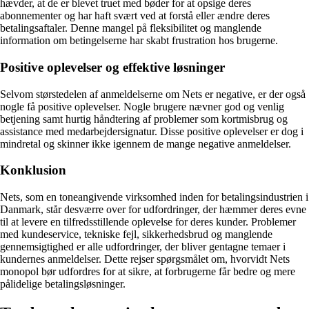
hævder, at de er blevet truet med bøder for at opsige deres
abonnementer og har haft svært ved at forstå eller ændre deres
betalingsaftaler. Denne mangel på fleksibilitet og manglende
information om betingelserne har skabt frustration hos brugerne.
Positive oplevelser og effektive løsninger
Selvom størstedelen af anmeldelserne om Nets er negative, er der også
nogle få positive oplevelser. Nogle brugere nævner god og venlig
betjening samt hurtig håndtering af problemer som kortmisbrug og
assistance med medarbejdersignatur. Disse positive oplevelser er dog i
mindretal og skinner ikke igennem de mange negative anmeldelser.
Konklusion
Nets, som en toneangivende virksomhed inden for betalingsindustrien i
Danmark, står desværre over for udfordringer, der hæmmer deres evne
til at levere en tilfredsstillende oplevelse for deres kunder. Problemer
med kundeservice, tekniske fejl, sikkerhedsbrud og manglende
gennemsigtighed er alle udfordringer, der bliver gentagne temaer i
kundernes anmeldelser. Dette rejser spørgsmålet om, hvorvidt Nets
monopol bør udfordres for at sikre, at forbrugerne får bedre og mere
pålidelige betalingsløsninger.