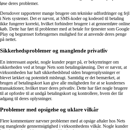
løse deres problemer.
Derudover rapporterer mange brugere om tekniske udfordringer og fejl
i Nets systemer. Det er nævnt, at SMS-koder og kodeord til betaling
ikke fungerer korrekt, hvilket forhindrer brugere i at gennemføre online
køb. Dette har ført til problemer med at betale for tjenester som Google
Play og begrænset forbrugernes mulighed for at anvende deres penge
på nettet.
Sikkerhedsproblemer og manglende privatliv
En interessant aspekt, nogle kunder peger på, er bekymringer om
sikkerheden ved at bruge Nets som betalingsløsning. Der er nævnt, at
virksomheden har haft sikkerhedsbrud siden brugeroplysninger er
blevet lækket og potentielt misbrugt. Samtidig er det bemærket, at
brugen af betalingskort kan give alle muligheden for at se kundernes
transaktioner, hvilket truer deres privatliv. Dette har fået nogle brugere
til at opfordre til at undgå betalingskort og kontrollere, hvem der får
adgang til deres oplysninger.
Problemer med opsigelse og uklare vilkår
Flere kommentarer nævner problemer med at opsige aftaler hos Nets
og manglende gennemsigtighed i virksomhedens vilkår. Nogle kunder