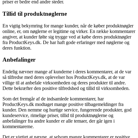
priser er bedre end andre steder.
Tillid til produktnøglerne
En vigtig bekymring for mange kunder, når de køber produktnøgler
online, er, om nøglerne er legitime og virker. En række kommentarer
angiver, at kunder følte sig trygge ved at købe deres produktnøgler
fra ProductKeys.dk. De har haft gode erfaringer med nøglerne og
deres funktion.
Anbefalinger
Endelig nævner mange af kunderne i deres kommentarer, at de var
så tilfredse med deres oplevelser hos ProductKeys.dk, at de var
villige til at anbefale virksomheden og deres produkter til andre.
Dette bekræfter den positive tilfredshed og tillid til virksomheden.
Som det fremgår af de indsamlede kommentarer, har
ProductKeys.dk modtaget mange positive tilbagemeldinger fra
kunder. Den nemme og hurtige service, fungerende produkter, god
kundeservice, rimelige priser, tillid til produktnøglerne og
anbefalinger fra andre kunder er alle temaer, der går igen i
kommentarerne.
Det er vigtigt at nævne, at selvom mange kommentarer er positive,