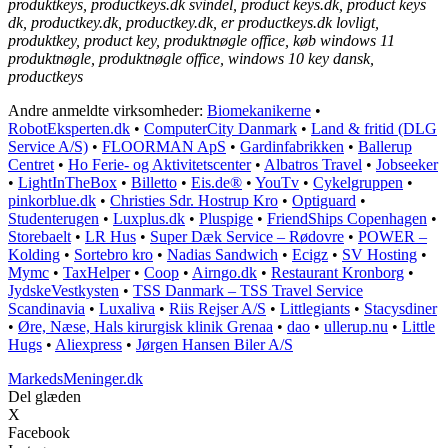
produktkeys, productkeys.dk svindel, product keys.dk, product keys
dk, productkey.dk, productkey.dk, er productkeys.dk lovligt,
produktkey, product key, produktnøgle office, køb windows 11
produktnøgle, produktnøgle office, windows 10 key dansk,
productkeys
Andre anmeldte virksomheder:
Biomekanikerne
•
RobotEksperten.dk
•
ComputerCity Danmark
•
Land & fritid (DLG
Service A/S)
•
FLOORMAN ApS
•
Gardinfabrikken
•
Ballerup
Centret
•
Ho Ferie- og Aktivitetscenter
•
Albatros Travel
•
Jobseeker
•
LightInTheBox
•
Billetto
•
Eis.de®
•
YouTv
•
Cykelgruppen
•
pinkorblue.dk
•
Christies Sdr. Hostrup Kro
•
Optiguard
•
Studenterugen
•
Luxplus.dk
•
Pluspige
•
FriendShips Copenhagen
•
Storebaelt
•
LR Hus
•
Super Dæk Service – Rødovre
•
POWER –
Kolding
•
Sortebro kro
•
Nadias Sandwich
•
Ecigz
•
SV Hosting
•
Mymc
•
TaxHelper
•
Coop
•
Airngo.dk
•
Restaurant Kronborg
•
JydskeVestkysten
•
TSS Danmark – TSS Travel Service
Scandinavia
•
Luxaliva
•
Riis Rejser A/S
•
Littlegiants
•
Stacysdiner
•
Øre, Næse, Hals kirurgisk klinik Grenaa
•
dao
•
ullerup.nu
•
Little
Hugs
•
Aliexpress
•
Jørgen Hansen Biler A/S
MarkedsMeninger.dk
Del glæden
X
Facebook