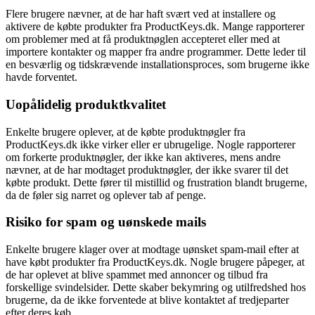
Flere brugere nævner, at de har haft svært ved at installere og
aktivere de købte produkter fra ProductKeys.dk. Mange rapporterer
om problemer med at få produktnøglen accepteret eller med at
importere kontakter og mapper fra andre programmer. Dette leder til
en besværlig og tidskrævende installationsproces, som brugerne ikke
havde forventet.
Uopålidelig produktkvalitet
Enkelte brugere oplever, at de købte produktnøgler fra
ProductKeys.dk ikke virker eller er ubrugelige. Nogle rapporterer
om forkerte produktnøgler, der ikke kan aktiveres, mens andre
nævner, at de har modtaget produktnøgler, der ikke svarer til det
købte produkt. Dette fører til mistillid og frustration blandt brugerne,
da de føler sig narret og oplever tab af penge.
Risiko for spam og uønskede mails
Enkelte brugere klager over at modtage uønsket spam-mail efter at
have købt produkter fra ProductKeys.dk. Nogle brugere påpeger, at
de har oplevet at blive spammet med annoncer og tilbud fra
forskellige svindelsider. Dette skaber bekymring og utilfredshed hos
brugerne, da de ikke forventede at blive kontaktet af tredjeparter
efter deres køb.