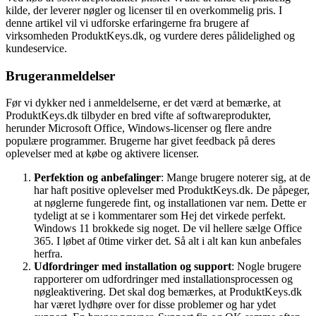
kilde, der leverer nøgler og licenser til en overkommelig pris. I
denne artikel vil vi udforske erfaringerne fra brugere af
virksomheden ProduktKeys.dk, og vurdere deres pålidelighed og
kundeservice.
Brugeranmeldelser
Før vi dykker ned i anmeldelserne, er det værd at bemærke, at
ProduktKeys.dk tilbyder en bred vifte af softwareprodukter,
herunder Microsoft Office, Windows-licenser og flere andre
populære programmer. Brugerne har givet feedback på deres
oplevelser med at købe og aktivere licenser.
Perfektion og anbefalinger
: Mange brugere noterer sig, at de
har haft positive oplevelser med ProduktKeys.dk. De påpeger,
at nøglerne fungerede fint, og installationen var nem. Dette er
tydeligt at se i kommentarer som Hej det virkede perfekt.
Windows 11 brokkede sig noget. De vil hellere sælge Office
365. I løbet af 0time virker det. Så alt i alt kan kun anbefales
herfra.
Udfordringer med installation og support
: Nogle brugere
rapporterer om udfordringer med installationsprocessen og
nøgleaktivering. Det skal dog bemærkes, at ProduktKeys.dk
har været lydhøre over for disse problemer og har ydet