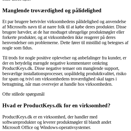
Manglende troværdighed og pålidelighed
Et par brugere betvivler virksomhedens pålidelighed og anvendelse
af Microsofts navn til at narre folk til at købe deres produkter. Disse
brugere hævder, at de har modtaget ubrugelige produktnøgler eller
forkerte produkter, og at virksomheden ikke reagerer på deres
henvendelser om problemerne. Dette fører til mistillid og betegnes af
nogle som fidus.
Til trods for nogle positive oplevelser og anbefalinger fra kunder, er
der en betydelig mængde negative kommentarer omkring
ProductKeys.dk. Disse negative temaer om manglende support,
besværlige installationsprocesser, uopålidelig produktkvalitet, risiko
for spam og tvivl om virksomhedens troværdighed skal tages i
betragtning, når man overvejer at handle hos virksomheden.
Ofte stillede spørgsmål
Hvad er ProductKeys.dk for en virksomhed?
ProductKeys.dk er en virksomhed, der handler med
softwareprodukter og leverer produktnøgler til blandt andet
Microsoft Office og Windows-operativsystemer.