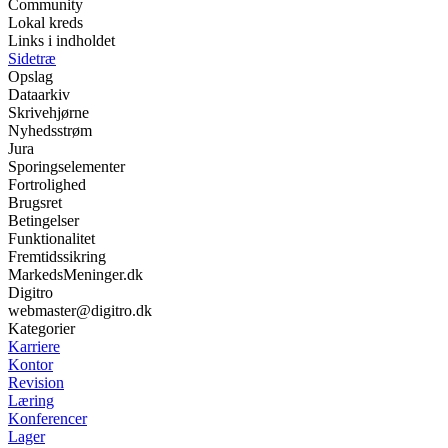
Community
Lokal kreds
Links i indholdet
Sidetræ
Opslag
Dataarkiv
Skrivehjørne
Nyhedsstrøm
Jura
Sporingselementer
Fortrolighed
Brugsret
Betingelser
Funktionalitet
Fremtidssikring
MarkedsMeninger.dk
Digitro
webmaster@digitro.dk
Kategorier
Karriere
Kontor
Revision
Læring
Konferencer
Lager