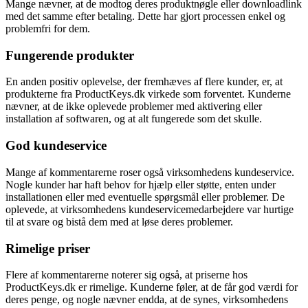
Mange nævner, at de modtog deres produktnøgle eller downloadlink
med det samme efter betaling. Dette har gjort processen enkel og
problemfri for dem.
Fungerende produkter
En anden positiv oplevelse, der fremhæves af flere kunder, er, at
produkterne fra ProductKeys.dk virkede som forventet. Kunderne
nævner, at de ikke oplevede problemer med aktivering eller
installation af softwaren, og at alt fungerede som det skulle.
God kundeservice
Mange af kommentarerne roser også virksomhedens kundeservice.
Nogle kunder har haft behov for hjælp eller støtte, enten under
installationen eller med eventuelle spørgsmål eller problemer. De
oplevede, at virksomhedens kundeservicemedarbejdere var hurtige
til at svare og bistå dem med at løse deres problemer.
Rimelige priser
Flere af kommentarerne noterer sig også, at priserne hos
ProductKeys.dk er rimelige. Kunderne føler, at de får god værdi for
deres penge, og nogle nævner endda, at de synes, virksomhedens