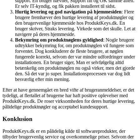
support. En bruger nævner, Support fin og OK samme aften.
Er selv IT-kyndig, og fik pakken installeret til sidst.
Hurtig levering og god navigation på hjemmesiden
: Flere
brugere fremhæver den hurtige levering af produktnøgler og
den brugervenlige hjemmeside hos ProduktKeys.dk. En
bruger skriver, Straks levering. Virkede som det skulle. Let at
navigere på deres hjemmeside.
Bekymring om produktnøglens gyldighed
: Nogle brugere
udtrykker bekymring for, om produktnøglen vil fungere som
forventet. Dog konkluderer de fleste brugere, at nøglen
fungerede korrekt, selvom der var mindre udfordringer under
installationen. En bruger siger, Man er selvfølgelig altid
betænkelig om produktnøglen nu også virker, men det gjorde
den. Så det var jo super. Installationsprocessen var dog lidt
besværlig efter min mening.
Efter at have gennemgået en bred vifte af brugeranmeldelser, er det
tydeligt, at flertallet af brugerne har haft positive oplevelser med
ProduktKeys.dk. De roser virksomheden for deres hurtige levering,
pålidelige produktnøgler og acceptabel kundesupport.
Konklusion
ProduktKeys.dk er en pålidelig kilde til softwareprodukter, der
tilbyder brugervenlig service og overkommelige priser. Selvom der