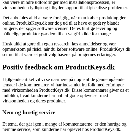
kan være mindre udfordringer med installationsprocessen, er
virksomheden lydhør og tilbyder support til at løse disse problemer.
Det anbefales altid at være forsigtig, når man køber produktnøgler
online. ProduktKeys.dk ser dog ud til at have et godt ry blandt
brugere, der søger softwarelicenser. Deres hurtige levering og
pålidelige produkter gør dem til en valgfri kilde for mange.
Husk altid at gøre din egen research, læs anmeldelser og vær
opmærksom på risici, når du køber software online. ProduktKeys.dk
ser ud til at være et godt valg baseret på brugernes erfaringer.
Positiv feedback om ProductKeys.dk
I følgende artikel vil vi se nærmere på nogle af de gennemgående
temaer i de kommentarer, vi har indsamlet fra folk med erfaringer
med virksomheden ProductKeys.dk. Disse kommentarer giver os et
indblik i, hvad kunderne har haft af gode oplevelser med
virksomheden og deres produkter.
Nem og hurtig service
Et tema, der går igen i mange af kommentarerne, er den hurtige og
nemme service, som kunderne har oplevet hos ProductKeys.dk.