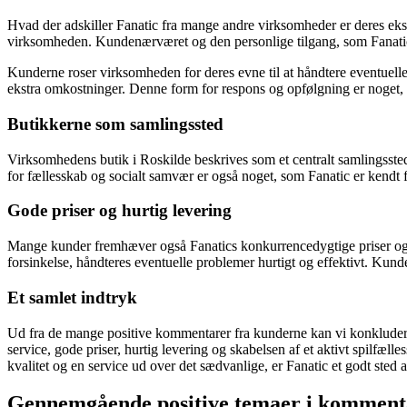
Hvad der adskiller Fanatic fra mange andre virksomheder er deres ekst
virksomheden. Kundenærværet og den personlige tilgang, som Fanatic t
Kunderne roser virksomheden for deres evne til at håndtere eventuelle pro
ekstra omkostninger. Denne form for respons og opfølgning er noget
Butikkerne som samlingssted
Virksomhedens butik i Roskilde beskrives som et centralt samlingssted
for fællesskab og socialt samvær er også noget, som Fanatic er kendt f
Gode priser og hurtig levering
Mange kunder fremhæver også Fanatics konkurrencedygtige priser og hu
forsinkelse, håndteres eventuelle problemer hurtigt og effektivt. Ku
Et samlet indtryk
Ud fra de mange positive kommentarer fra kunderne kan vi konkludere, 
service, gode priser, hurtig levering og skabelsen af et aktivt spilfæ
kvalitet og en service ud over det sædvanlige, er Fanatic et godt sted at
Gennemgående positive temaer i komment