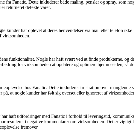
ra Fanatic. Dette inkluderer både maling, pensler og spray, som nogle 
er returneret defekte varer.
kunder har oplevet at deres henvendelser via mail eller telefon ikke bl
 af virksomheden.
unktionalitet. Nogle har haft svært ved at finde produkterne, og der har
forbedring for virksomheden at opdatere og optimere hjemmesiden, så de
undeoplevelse hos Fanatic. Dette inkluderer frustration over manglende 
på, at nogle kunder har følt sig overset eller ignoreret af virksomhede
har haft udfordringer med Fanatic i forhold til leveringstid, kommuni
har resulteret i negative kommentarer om virksomheden. Det er vigtigt fo
deoplevelse fremover.