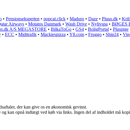
o
•
Pensionseksperten
•
popcat.click
•
Maduro
•
Daze
•
Pluus.dk
•
Krif
atar Airways
•
Motatos Danmark
•
Wash Drive
•
Nylivspa
•
BØGES 
ten.dk A/S MEGASTORE
•
BilkaToGo
•
GS4
•
BoligPortal
•
Pluspige
y
•
ECC
•
Midttrafik
•
Mackiespizza
•
Y8.com
•
Fruggo
•
Ship24
•
Vin
jdsaftaler, der kan give os en økonomisk gevinst.
 og kan opnå indtægt ved køb via links. Ingen del af indholdet må kopier