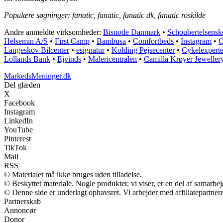
Populære søgninger: fanatic, fanatic, fanatic dk, fanatic roskilde
Andre anmeldte virksomheder:
Bisnode Danmark
•
Schoubertelsensk
Helsemin A/S
•
First Camp
•
Bambusa
•
Comfortbeds
•
Instagram
•
Q
Langeskov Bilcenter
•
esignatur
•
Kolding Pejsecenter
•
Cykelexper
Lollands Bank
•
Ejvinds
•
Malericentralen
•
Camilla Krøyer Jeweller
MarkedsMeninger.dk
Del glæden
X
Facebook
Instagram
LinkedIn
YouTube
Pinterest
TikTok
Mail
RSS
© Materialet må ikke bruges uden tilladelse.
© Beskyttet materiale. Nogle produkter, vi viser, er en del af samarbe
© Denne side er underlagt ophavsret. Vi arbejder med affiliatepartnere
Partnerskab
Annoncør
Donor