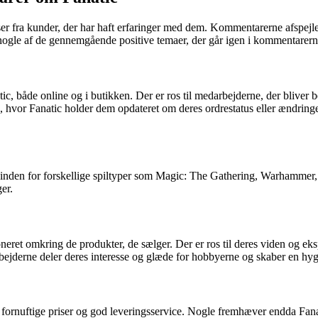
r fra kunder, der har haft erfaringer med dem. Kommentarerne afspejl
 nogle af de gennemgående positive temaer, der går igen i kommentarern
tic, både online og i butikken. Der er ros til medarbejderne, der blive
or Fanatic holder dem opdateret om deres ordrestatus eller ændringer
inden for forskellige spiltyper som Magic: The Gathering, Warhammer, r
ger.
ret omkring de produkter, de sælger. Der er ros til deres viden og eksper
bejderne deler deres interesse og glæde for hobbyerne og skaber en hyg
ornuftige priser og god leveringsservice. Nogle fremhæver endda Fanatic