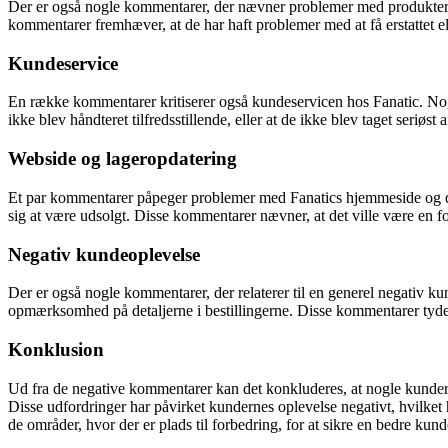
Der er også nogle kommentarer, der nævner problemer med produkterne f
kommentarer fremhæver, at de har haft problemer med at få erstattet ell
Kundeservice
En række kommentarer kritiserer også kundeservicen hos Fanatic. Nogle 
ikke blev håndteret tilfredsstillende, eller at de ikke blev taget seriøst
Webside og lageropdatering
Et par kommentarer påpeger problemer med Fanatics hjemmeside og dens f
sig at være udsolgt. Disse kommentarer nævner, at det ville være en 
Negativ kundeoplevelse
Der er også nogle kommentarer, der relaterer til en generel negativ k
opmærksomhed på detaljerne i bestillingerne. Disse kommentarer tyder 
Konklusion
Ud fra de negative kommentarer kan det konkluderes, at nogle kunder 
Disse udfordringer har påvirket kundernes oplevelse negativt, hvilket 
de områder, hvor der er plads til forbedring, for at sikre en bedre kun