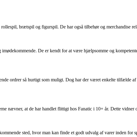
 rollespil, brætspil og figurspil. De har også tilbehør og merchandise rela
 imødekommende. De er kendt for at være hjælpsomme og kompetente i f
fsende ordrer så hurtigt som muligt. Dog har der været enkelte tilfælde a
e nævner, at de har handlet flittigt hos Fanatic i 10+ år. Dette vidner 
ommende sted, hvor man kan finde et godt udvalg af varer inden for spil,