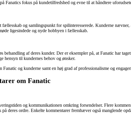
 på Fanatics fokus på kundetilfredshed og evne til at håndtere uforudset
fællesskab og samlingspunkt for spilinteresserede. Kunderne nævner, a
 møde ligesindede og nyde hobbyen i fællesskab.
øs behandling af deres kunder. Der er eksempler på, at Fanatic har taget a
age hensyn til kundernes behov og ønsker.
em Fanatic og kunderne samt en høj grad af professionalisme og engagem
arer om Fanatic
veringstiden og kommunikationen omkring forsendelser. Flere kommentare
us på deres ordre. Enkelte kommentarer fremhæver også manglende opda