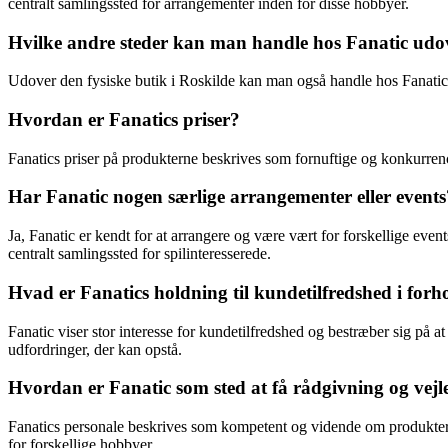
centralt samlingssted for arrangementer inden for disse hobbyer.
Hvilke andre steder kan man handle hos Fanatic udov
Udover den fysiske butik i Roskilde kan man også handle hos Fanatic
Hvordan er Fanatics priser?
Fanatics priser på produkterne beskrives som fornuftige og konkurren
Har Fanatic nogen særlige arrangementer eller events
Ja, Fanatic er kendt for at arrangere og være vært for forskellige events
centralt samlingssted for spilinteresserede.
Hvad er Fanatics holdning til kundetilfredshed i forhol
Fanatic viser stor interesse for kundetilfredshed og bestræber sig på a
udfordringer, der kan opstå.
Hvordan er Fanatic som sted at få rådgivning og vejle
Fanatics personale beskrives som kompetent og vidende om produkterne
for forskellige hobbyer.