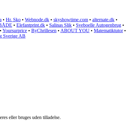
a
•
Hr. Sko
•
Webnode.dk
•
skyshowtime.com
•
alternate.dk
•
BÅDE
•
Elefantprint.dk
•
Salinas Slik
•
Sveboelle Autogenbrug
•
•
Yoursurprice
•
ByChrillesen
•
ABOUT YOU
•
Matematiktutor
•
g Sverige AB
es eller bruges uden tilladelse.