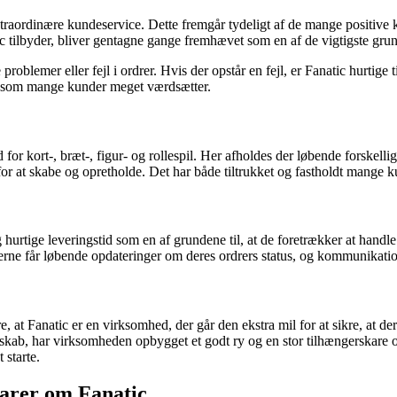
raordinære kundeservice. Dette fremgår tydeligt af de mange positive k
ilbyder, bliver gentagne gange fremhævet som en af de vigtigste grunde
blemer eller fejl i ordrer. Hvis der opstår en fejl, er Fanatic hurtige ti
, som mange kunder meget værdsætter.
 for kort-, bræt-, figur- og rollespil. Her afholdes der løbende forske
or at skabe og opretholde. Det har både tiltrukket og fastholdt mange k
rtige leveringstid som en af grundene til, at de foretrækker at handl
nderne får løbende opdateringer om deres ordrers status, og kommunikat
at Fanatic er en virksomhed, der går den ekstra mil for at sikre, at d
llesskab, har virksomheden opbygget et godt ry og en stor tilhængerskare 
 starte.
arer om Fanatic