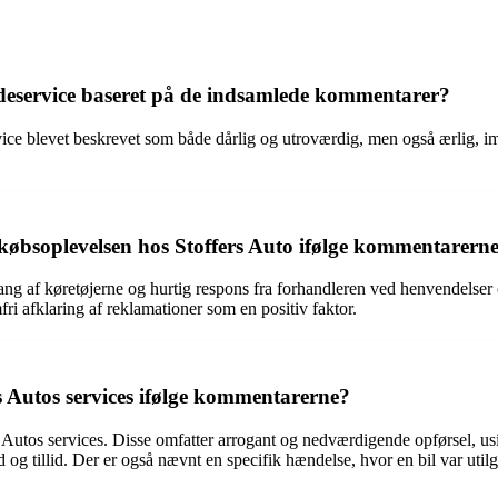
deservice baseret på de indsamlede kommentarer?
vice blevet beskrevet som både dårlig og utroværdig, men også ærlig,
r købsoplevelsen hos Stoffers Auto ifølge kommentarern
ang af køretøjerne og hurtig respons fra forhandleren ved henvendelser 
 afklaring af reklamationer som en positiv faktor.
s Autos services ifølge kommentarerne?
utos services. Disse omfatter arrogant og nedværdigende opførsel, usikr
d og tillid. Der er også nævnt en specifik hændelse, hvor en bil var uti