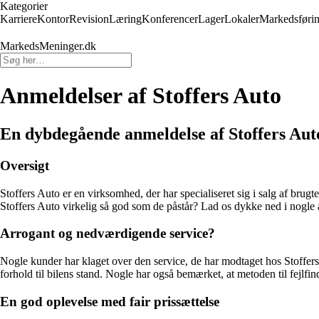
Kategorier
Karriere
Kontor
Revision
Læring
Konferencer
Lager
Lokaler
Markedsføri
MarkedsMeninger.dk
Anmeldelser af Stoffers Auto
En dybdegående anmeldelse af Stoffers Aut
Oversigt
Stoffers Auto er en virksomhed, der har specialiseret sig i salg af brugt
Stoffers Auto virkelig så god som de påstår? Lad os dykke ned i nogle a
Arrogant og nedværdigende service?
Nogle kunder har klaget over den service, de har modtaget hos Stoffer
forhold til bilens stand. Nogle har også bemærket, at metoden til fejlf
En god oplevelse med fair prissættelse