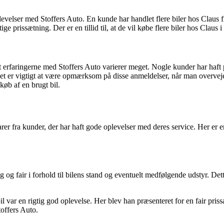
levelser med Stoffers Auto. En kunde har handlet flere biler hos Claus
 prissætning. Der er en tillid til, at de vil købe flere biler hos Claus i
t erfaringerne med Stoffers Auto varierer meget. Nogle kunder har haft 
 Det er vigtigt at være opmærksom på disse anmeldelser, når man overvej
køb af en brugt bil.
 fra kunder, der har haft gode oplevelser med deres service. Her er e
ig og fair i forhold til bilens stand og eventuelt medfølgende udstyr. D
 var en rigtig god oplevelse. Her blev han præsenteret for en fair priss
toffers Auto.