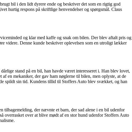
rugt bil i den lidt dyrere ende og beskriver det som en rigtig god
ivet hurtig respons på skriftlige henvendelser og spørgsmål. Claus
iceminded og klar med kaffe og snak om bilen. Der blev aftalt pris og
 køre videre. Denne kunde beskriver oplevelsen som en utroligt lækker
årlige stand på en bil, han havde været interesseret i. Han blev lovet,
et af en mekaniker, der gav ham nøglerne til bilen, men oplyste, at de
e spildt sin tid. Kundens tillid til Stoffers Auto blev svækket, og han
 tilbagemelding, der nævnte et barn, der sad alene i en bil udenfor
å overrasket over at blive mødt af en stor hund udenfor Stoffers Auto
nalisme.