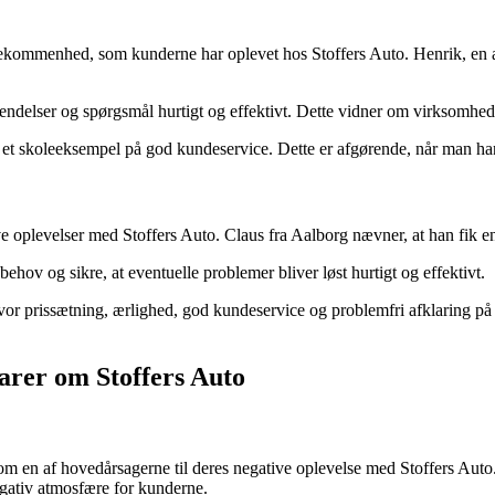
kommenhed, som kunderne har oplevet hos Stoffers Auto. Henrik, en 
envendelser og spørgsmål hurtigt og effektivt. Dette vidner om virksomh
et skoleeksempel på god kundeservice. Dette er afgørende, når man hand
ve oplevelser med Stoffers Auto. Claus fra Aalborg nævner, at han fik en
hov og sikre, at eventuelle problemer bliver løst hurtigt og effektivt.
vor prissætning, ærlighed, god kundeservice og problemfri afklaring på r
rer om Stoffers Auto
m en af hovedårsagerne til deres negative oplevelse med Stoffers Auto
gativ atmosfære for kunderne.