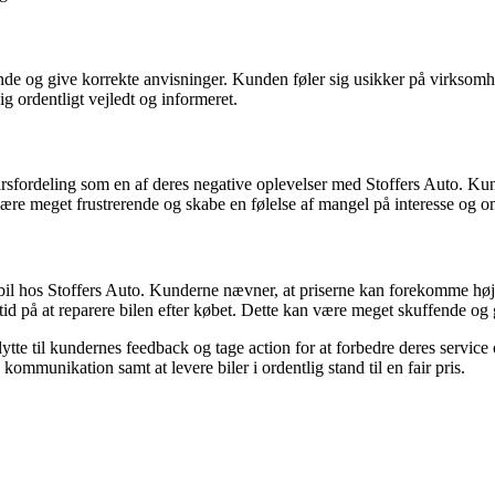
inde og give korrekte anvisninger. Kunden føler sig usikker på virkso
ig ordentligt vejledt og informeret.
rdeling som en af deres negative oplevelser med Stoffers Auto. Kun
ære meget frustrerende og skabe en følelse af mangel på interesse og 
hos Stoffers Auto. Kunderne nævner, at priserne kan forekomme høje i fo
tid på at reparere bilen efter købet. Dette kan være meget skuffende og 
 lytte til kundernes feedback og tage action for at forbedre deres servi
kommunikation samt at levere biler i ordentlig stand til en fair pris.