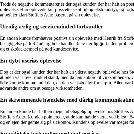
Trods de negative kommentarer er der også kunder, der har haft en posit
oplevelse. Han oplevede fair prissættelse af bil og ekstraudstyr, og fo
anbefaler klart Stoffers Auto baseret på sin oplevelse.
Utrolig ærlig og serviceminded forhandler
En anden kunde fremhæver positivt sin oplevelse med Henrik fra Stoff
besigtigelse på forhånd, og hele handlen blev færdiggjort uden probleme
og et skoleeksempel på god kundeservice.
En dybt useriøs oplevelse
Dog er der også kunder, der har haft en yderst negativ oplevelse hos Sto
at bilen var i over middel stand, men da han ankom til virksomheden, vis
ikke kunne komme ind i den, da den var løbet tør for strøm. Bilen var i 
advarede andre om at besøge virksomheden.
En skræmmende hændelse med dårlig kommunikatio
En anden kunde har haft en meget ubehagelig oplevelse hos Stoffers Aut
Stoffers Auto. Kunden pointerede, at de kun havde været ved bilen i 5-
og en ejer, der gemte sig på sit kontor. Kundens oplevelse var meget 
En pålidelig forhandler med god service