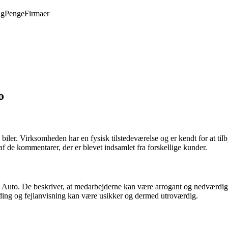
ng
Penge
Firmaer
o
e biler. Virksomheden har en fysisk tilstedeværelse og er kendt for at ti
f de kommentarer, der er blevet indsamlet fra forskellige kunder.
s Auto. De beskriver, at medarbejderne kan være arrogant og nedværdige
inding og fejlanvisning kan være usikker og dermed utroværdig.