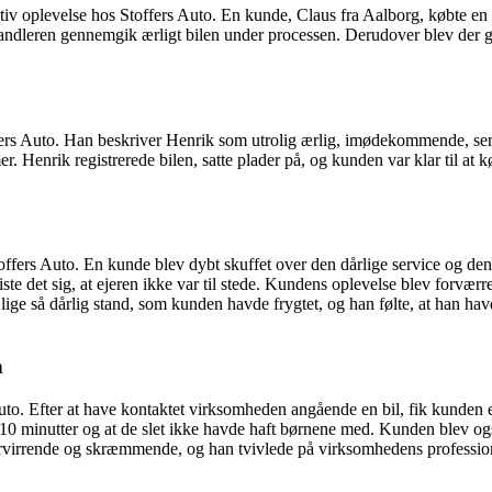
iv oplevelse hos Stoffers Auto. En kunde, Claus fra Aalborg, købte en b
rhandleren gennemgik ærligt bilen under processen. Derudover blev der g
ers Auto. Han beskriver Henrik som utrolig ærlig, imødekommende, serv
r. Henrik registrerede bilen, satte plader på, og kunden var klar til at
ffers Auto. En kunde blev dybt skuffet over den dårlige service og den d
te det sig, at ejeren ikke var til stede. Kundens oplevelse blev forværr
lige så dårlig stand, som kunden havde frygtet, og han følte, at han havd
n
o. Efter at have kontaktet virksomheden angående en bil, fik kunden en
10 minutter og at de slet ikke havde haft børnene med. Kunden blev ogs
forvirrende og skræmmende, og han tvivlede på virksomhedens professio