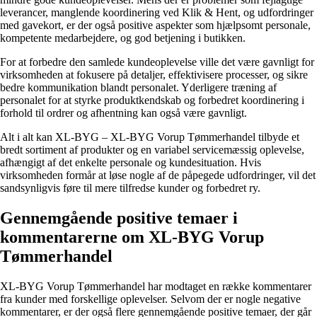
leverancer, manglende koordinering ved Klik & Hent, og udfordringer
med gavekort, er der også positive aspekter som hjælpsomt personale,
kompetente medarbejdere, og god betjening i butikken.
For at forbedre den samlede kundeoplevelse ville det være gavnligt for
virksomheden at fokusere på detaljer, effektivisere processer, og sikre
bedre kommunikation blandt personalet. Yderligere træning af
personalet for at styrke produktkendskab og forbedret koordinering i
forhold til ordrer og afhentning kan også være gavnligt.
Alt i alt kan XL-BYG – XL-BYG Vorup Tømmerhandel tilbyde et
bredt sortiment af produkter og en variabel servicemæssig oplevelse,
afhængigt af det enkelte personale og kundesituation. Hvis
virksomheden formår at løse nogle af de påpegede udfordringer, vil det
sandsynligvis føre til mere tilfredse kunder og forbedret ry.
Gennemgående positive temaer i
kommentarerne om XL-BYG Vorup
Tømmerhandel
XL-BYG Vorup Tømmerhandel har modtaget en række kommentarer
fra kunder med forskellige oplevelser. Selvom der er nogle negative
kommentarer, er der også flere gennemgående positive temaer, der går