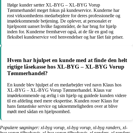
Ifølge kunder sætter XL-BYG – XL-BYG Vorup
Tømmerhandel meget fokus på kundeservice. Kunderne har
rost virksomhedens medarbejdere for deres professionelle og
imødekommende betjening. De oplever, at personalet er
hjælpsomt uanset hvilke fagområder, de har brug for hjælp
inden for. Kunderne fremhæver også, at de får en god og
fleksibel kundeservice ved henvendelser og har fået fair priser.
Hvem har hjulpet en kunde med at finde den helt
rigtige låsekasse hos XL-BYG – XL-BYG Vorup
Tømmerhandel?
En kunde blev hjulpet af en medarbejder ved navn Klaus hos
XL-BYG – XL-BYG Vorup Tømmerhandel. Klaus var
imødekommende og ærlig i sin hjælp og guidede kunden videre
til en afdeling med mere ekspertise. Kunden roser Klaus for
hans fantastiske service og taknemmeligheden over at blive
mødt med sådan en hjælpsomhed.
Populære søgninger: xl-byg vorup, xl-byg vorup, xl-byg randers, xl-
byg vorup tilbudsavis, xl-byg vorup tilbudsavis, xl randers, xl randers,