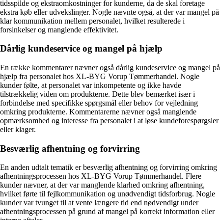
tidsspilde og ekstraomkostninger for kunderne, da de skal foretage
ekstra køb eller udvekslinger. Nogle nævnte også, at der var mangel på
klar kommunikation mellem personalet, hvilket resulterede i
forsinkelser og manglende effektivitet.
Dårlig kundeservice og mangel på hjælp
En række kommentarer nævner også dårlig kundeservice og mangel på
hjælp fra personalet hos XL-BYG Vorup Tømmerhandel. Nogle
kunder følte, at personalet var inkompetente og ikke havde
tilstrækkelig viden om produkterne. Dette blev bemærket især i
forbindelse med specifikke spørgsmål eller behov for vejledning
omkring produkterne. Kommentarerne nævner også manglende
opmærksomhed og interesse fra personalet i at løse kundeforespørgsler
eller klager.
Besværlig afhentning og forvirring
En anden udtalt tematik er besværlig afhentning og forvirring omkring
afhentningsprocessen hos XL-BYG Vorup Tømmerhandel. Flere
kunder nævner, at der var manglende klarhed omkring afhentning,
hvilket førte til fejlkommunikation og unødvendigt tidsforbrug. Nogle
kunder var tvunget til at vente længere tid end nødvendigt under
afhentningsprocessen på grund af mangel på korrekt information eller