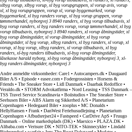
xlbyg vorup, xlbyg vorup, xl byg vorupgruppen, xl vorup avis, vorup
xl, xl byg vorupgruppen, vorup xl, vorup byggemarked, vorup
byggemarked, xl byg randers vorup, xl byg vorup gruppen, vorup
tømmerhandel, nyborgvej 3 8940 randers, xl byg vorup tilbudsavis, xl
byg vorup randers, xl byg randers vorup, vorup tømmerhandel, xl byg
vorup tilbudsavis, nyborgvej 3 8940 randers, xl vorup åbningstider, xl
byg vorup åbningstider, xl vorup åbningstider, xl byg vorup
åbningstider, xl byg vorup, xlbyg randers, xl byg randers, xl vorup, xl
vorup, xl byg vorup, xlbyg randers, xl vorup tilbudsavis, xl byg
randers, xl-byg randers tilbudsavis, xl-byg vorup åbningstider,
låsekasse harald nyborg, xl-byg vorup åbningstider, nyborgvej 3, xl-
byg randers åbningstider, nyborgvej 3
Andre anmeldte virksomheder:
Care1
•
Autocampers.dk
•
Daugaard
Biler A/S
•
Episode
•
easee.com
•
Fodergrossisten
•
Horsens &
Friends
•
The Sneaker Store
•
Lidl Danmark
•
Daarbak Redoffice
•
Veraldo.dk
•
STORM Advokatfirma
•
Nord Leasing
•
TSS Danmark –
TSS Travel Service Scandinavia
•
Boiistudios
•
The Sneaker Store
•
Seehusen Biler
•
ABS Alarm og Sikkerhed A/S
•
Planetarium
Copenhagen
•
Hedegaard Biler
•
zooplus
•
MC Donalds
•
HellyHansen
•
Frank
•
DanWest Feriehusudlejning
•
Planetarium
Copenhagen
•
Afbudsrejser24
•
Fastspeed
•
CarDrive ApS
•
Fruugo
Danmark – Online markedsplads (DK)
•
Maexico
•
PLAZA.DK
•
Alibaba.com
•
Verisure DK
•
NITO-TEK
•
Skinnecykler
•
Lindahl
Biobrændsel
•
warfair
•
Jens The Beast Dalsgaard
•
Mydates
•