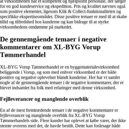
at virksomheden har et kompetent og hjælpsomt personale, der sørger
for en god kundeservice og ekspedition. Pris og kvalitet nævnes også
som positive elementer, ligesom Klik & Collect-funktionaliteten og
specifikke ekspertiseområder. Disse positive temaer er med til at skabe
tillid og tilfredshed hos kunderne og kan bidrage til at styrke
virksomhedens omdømme på markedet.
De gennemgående temaer i negative
kommentarer om XL-BYG Vorup
Tømmerhandel
XL-BYG Vorup Tømmerhandel er en byggematerialevirksomhed
beliggende i Vorup, og som med enhver virksomhed er der både
positive og negative oplevelser blandt kunderne. Her har vi samlet
nogle af de gennemgående temaer i de negative kommentarer, der er
blevet indsamlet fra folk med erfaringer med denne virksomhed.
Fejlleverancer og manglende overblik
En af de mest fremtrædende temaer i de negative kommentarer er
fejlleverancer og manglende overblik fra XL-BYG Vorup
Tømmerhandels side. Flere kunder har oplevet at købe varer, der ikke
stemte overens med det, de havde bestilt. Dette kan forårsage både