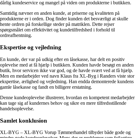
dårlig kundeservice og mangel på viden om produkterne i butikken.
Samtidig nævner en anden kunde, at priserne og kvaliteten på
produkterne er i orden. Dog finder kunden det besværligt at skulle
hente ordren på forskellige steder på matriklen. Dette rejser
spørgsmålet om effektivitet og kundetilfredshed i forhold til
ordreafhentning.
Ekspertise og vejledning
En kunde, der var på udkig efter en låsekasse, har delt en positiv
oplevelse med at få hjælp i butikken. Kunden havde besøgt en anden
butik, hvor servicen ikke var god, og de havde svært ved at få hjælp.
Men en medarbejder ved navn Klaus fra XL-Byg i Randers viste stor
ekspertise, ærlighed og vejledning. Han endda demonterede kundens
gamle låsekasse og fandt en billigere erstatning.
Denne kundeoplevelse illustrerer, hvordan en kompetent medarbejder
kan tage sig af kundernes behov og sikre en mere tilfredsstillende
handelsoplevelse.
Samlet konklusion
XL-BYG – XL-BYG Vorup Tømmerhandel tilbyder både gode og
mindre gode kundeoplevelser. Mens der er problemer som fejlagtige