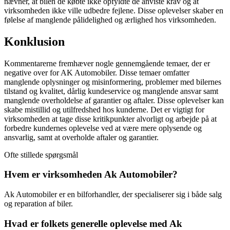
nævner, at bilen de købte ikke opfyldte de anviste krav og at
virksomheden ikke ville udbedre fejlene. Disse oplevelser skaber en
følelse af manglende pålidelighed og ærlighed hos virksomheden.
Konklusion
Kommentarerne fremhæver nogle gennemgående temaer, der er
negative over for AK Automobiler. Disse temaer omfatter
manglende oplysninger og misinformering, problemer med bilernes
tilstand og kvalitet, dårlig kundeservice og manglende ansvar samt
manglende overholdelse af garantier og aftaler. Disse oplevelser kan
skabe mistillid og utilfredshed hos kunderne. Det er vigtigt for
virksomheden at tage disse kritikpunkter alvorligt og arbejde på at
forbedre kundernes oplevelse ved at være mere oplysende og
ansvarlig, samt at overholde aftaler og garantier.
Ofte stillede spørgsmål
Hvem er virksomheden Ak Automobiler?
Ak Automobiler er en bilforhandler, der specialiserer sig i både salg
og reparation af biler.
Hvad er folkets generelle oplevelse med Ak