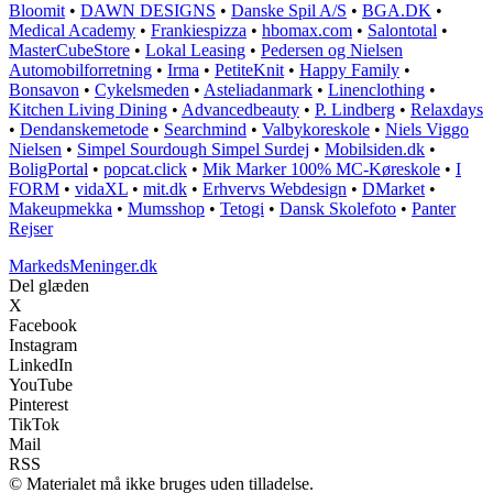
Bloomit
•
DAWN DESIGNS
•
Danske Spil A/S
•
BGA.DK
•
Medical Academy
•
Frankiespizza
•
hbomax.com
•
Salontotal
•
MasterCubeStore
•
Lokal Leasing
•
Pedersen og Nielsen
Automobilforretning
•
Irma
•
PetiteKnit
•
Happy Family
•
Bonsavon
•
Cykelsmeden
•
Asteliadanmark
•
Linenclothing
•
Kitchen Living Dining
•
Advancedbeauty
•
P. Lindberg
•
Relaxdays
•
Dendanskemetode
•
Searchmind
•
Valbykoreskole
•
Niels Viggo
Nielsen
•
Simpel Sourdough Simpel Surdej
•
Mobilsiden.dk
•
BoligPortal
•
popcat.click
•
Mik Marker 100% MC-Køreskole
•
I
FORM
•
vidaXL
•
mit.dk
•
Erhvervs Webdesign
•
DMarket
•
Makeupmekka
•
Mumsshop
•
Tetogi
•
Dansk Skolefoto
•
Panter
Rejser
MarkedsMeninger.dk
Del glæden
X
Facebook
Instagram
LinkedIn
YouTube
Pinterest
TikTok
Mail
RSS
© Materialet må ikke bruges uden tilladelse.