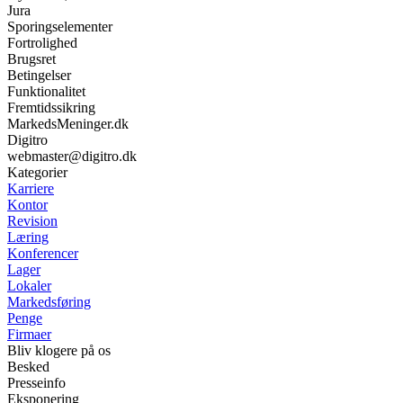
Jura
Sporingselementer
Fortrolighed
Brugsret
Betingelser
Funktionalitet
Fremtidssikring
MarkedsMeninger.dk
Digitro
webmaster@digitro.dk
Kategorier
Karriere
Kontor
Revision
Læring
Konferencer
Lager
Lokaler
Markedsføring
Penge
Firmaer
Bliv klogere på os
Besked
Presseinfo
Eksponering