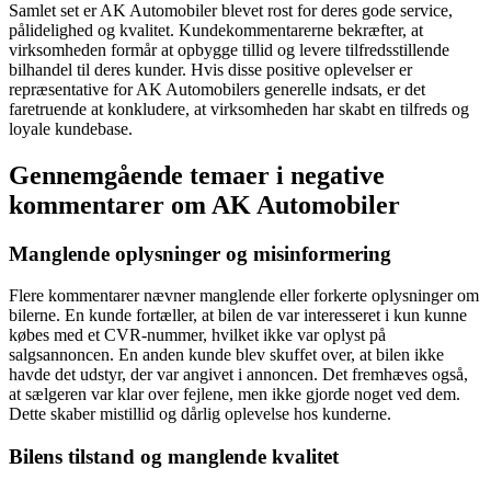
Samlet set er AK Automobiler blevet rost for deres gode service,
pålidelighed og kvalitet. Kundekommentarerne bekræfter, at
virksomheden formår at opbygge tillid og levere tilfredsstillende
bilhandel til deres kunder. Hvis disse positive oplevelser er
repræsentative for AK Automobilers generelle indsats, er det
faretruende at konkludere, at virksomheden har skabt en tilfreds og
loyale kundebase.
Gennemgående temaer i negative
kommentarer om AK Automobiler
Manglende oplysninger og misinformering
Flere kommentarer nævner manglende eller forkerte oplysninger om
bilerne. En kunde fortæller, at bilen de var interesseret i kun kunne
købes med et CVR-nummer, hvilket ikke var oplyst på
salgsannoncen. En anden kunde blev skuffet over, at bilen ikke
havde det udstyr, der var angivet i annoncen. Det fremhæves også,
at sælgeren var klar over fejlene, men ikke gjorde noget ved dem.
Dette skaber mistillid og dårlig oplevelse hos kunderne.
Bilens tilstand og manglende kvalitet