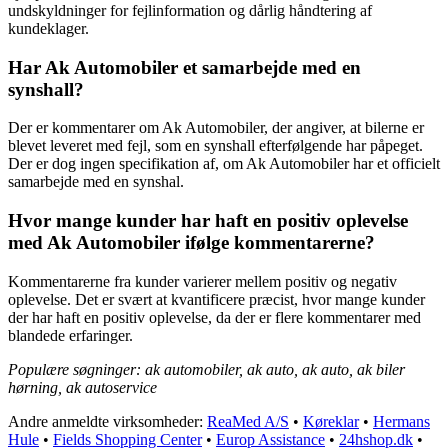
undskyldninger for fejlinformation og dårlig håndtering af
kundeklager.
Har Ak Automobiler et samarbejde med en
synshall?
Der er kommentarer om Ak Automobiler, der angiver, at bilerne er
blevet leveret med fejl, som en synshall efterfølgende har påpeget.
Der er dog ingen specifikation af, om Ak Automobiler har et officielt
samarbejde med en synshal.
Hvor mange kunder har haft en positiv oplevelse
med Ak Automobiler ifølge kommentarerne?
Kommentarerne fra kunder varierer mellem positiv og negativ
oplevelse. Det er svært at kvantificere præcist, hvor mange kunder
der har haft en positiv oplevelse, da der er flere kommentarer med
blandede erfaringer.
Populære søgninger: ak automobiler, ak auto, ak auto, ak biler
hørning, ak autoservice
Andre anmeldte virksomheder:
ReaMed A/S
•
Køreklar
•
Hermans
Hule
•
Fields Shopping Center
•
Europ Assistance
•
24hshop.dk
•