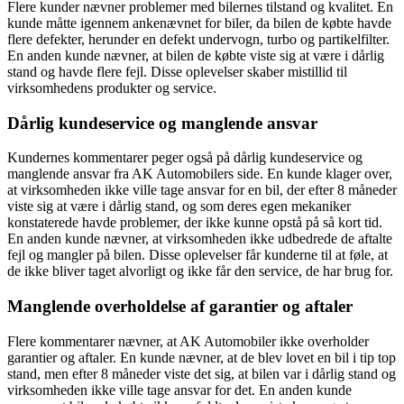
Flere kunder nævner problemer med bilernes tilstand og kvalitet. En
kunde måtte igennem ankenævnet for biler, da bilen de købte havde
flere defekter, herunder en defekt undervogn, turbo og partikelfilter.
En anden kunde nævner, at bilen de købte viste sig at være i dårlig
stand og havde flere fejl. Disse oplevelser skaber mistillid til
virksomhedens produkter og service.
Dårlig kundeservice og manglende ansvar
Kundernes kommentarer peger også på dårlig kundeservice og
manglende ansvar fra AK Automobilers side. En kunde klager over,
at virksomheden ikke ville tage ansvar for en bil, der efter 8 måneder
viste sig at være i dårlig stand, og som deres egen mekaniker
konstaterede havde problemer, der ikke kunne opstå på så kort tid.
En anden kunde nævner, at virksomheden ikke udbedrede de aftalte
fejl og mangler på bilen. Disse oplevelser får kunderne til at føle, at
de ikke bliver taget alvorligt og ikke får den service, de har brug for.
Manglende overholdelse af garantier og aftaler
Flere kommentarer nævner, at AK Automobiler ikke overholder
garantier og aftaler. En kunde nævner, at de blev lovet en bil i tip top
stand, men efter 8 måneder viste det sig, at bilen var i dårlig stand og
virksomheden ikke ville tage ansvar for det. En anden kunde