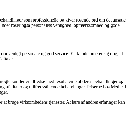
behandlinger som professionelle og giver rosende ord om det ansatte
e kunder roser også personalets venlighed, opmærksomhed og gode
om venligt personale og god service. En kunde noterer sig dog, at
aftaler.
ogle kunder er tilfredse med resultaterne af deres behandlinger og
 af aftaler og utilfredsstillende behandlinger. Priserne hos Medical
nger.
or at bruge virksomhedens tjenester. At lære af andres erfaringer kan