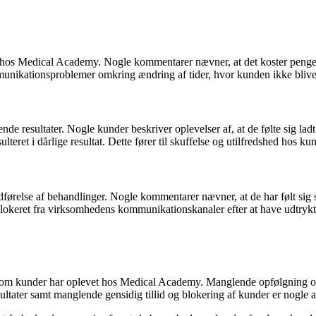
er hos Medical Academy. Nogle kommentarer nævner, at det koster penge 
munikationsproblemer omkring ændring af tider, hvor kunden ikke bliver 
e resultater. Nogle kunder beskriver oplevelser af, at de følte sig ladt i
teret i dårlige resultat. Dette fører til skuffelse og utilfredshed hos ku
ldførelse af behandlinger. Nogle kommentarer nævner, at de har følt sig
blokeret fra virksomhedens kommunikationskanaler efter at have udtrykt d
som kunder har oplevet hos Medical Academy. Manglende opfølgning og
resultater samt manglende gensidig tillid og blokering af kunder er nog