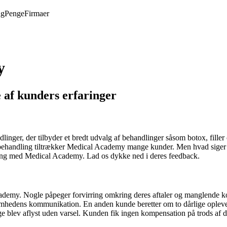
ng
Penge
Firmaer
y
af kunders erfaringer
ger, der tilbyder et bredt udvalg af behandlinger såsom botox, filler 
el behandling tiltrækker Medical Academy mange kunder. Men hvad sige
aring med Medical Academy. Lad os dykke ned i deres feedback.
demy. Nogle påpeger forvirring omkring deres aftaler og manglende ko
mhedens kommunikation. En anden kunde beretter om to dårlige oplevelse
 blev aflyst uden varsel. Kunden fik ingen kompensation på trods af d