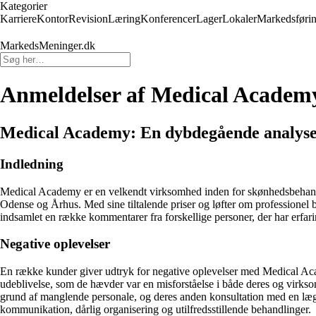
Kategorier
Karriere
Kontor
Revision
Læring
Konferencer
Lager
Lokaler
Markedsføri
MarkedsMeninger.dk
Anmeldelser af Medical Academ
Medical Academy: En dybdegående analyse 
Indledning
Medical Academy er en velkendt virksomhed inden for skønhedsbehandlin
Odense og Århus. Med sine tiltalende priser og løfter om profession
indsamlet en række kommentarer fra forskellige personer, der har erf
Negative oplevelser
En række kunder giver udtryk for negative oplevelser med Medical Aca
udeblivelse, som de hævder var en misforståelse i både deres og virkso
grund af manglende personale, og deres anden konsultation med en læge
kommunikation, dårlig organisering og utilfredsstillende behandlinger.