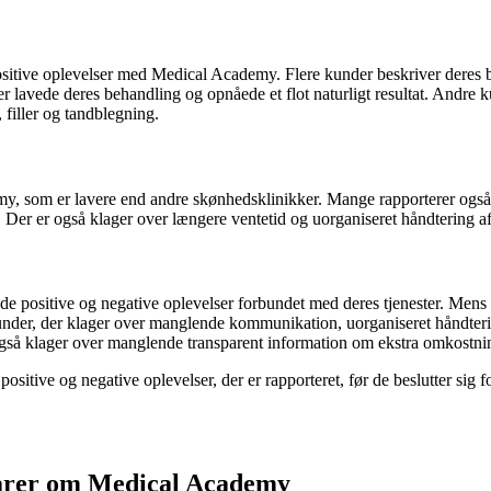
positive oplevelser med Medical Academy. Flere kunder beskriver deres 
r lavede deres behandling og opnåede et flot naturligt resultat. Andr
 filler og tandblegning.
y, som er lavere end andre skønhedsklinikker. Mange rapporterer også 
. Der er også klager over længere ventetid og uorganiseret håndtering af 
e positive og negative oplevelser forbundet med deres tjenester. Mens n
under, der klager over manglende kommunikation, uorganiseret håndtering
gså klager over manglende transparent information om ekstra omkostni
itive og negative oplevelser, der er rapporteret, før de beslutter sig f
arer om Medical Academy