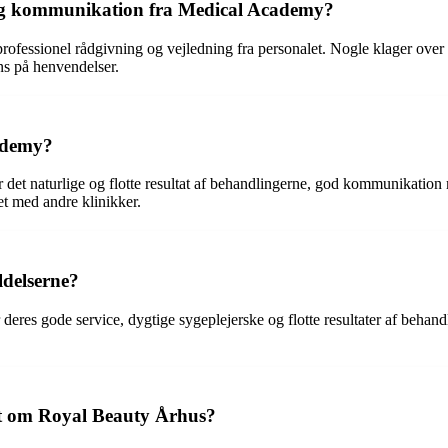
og kommunikation fra Medical Academy?
fessionel rådgivning og vejledning fra personalet. Nogle klager over i
ns på henvendelser.
ademy?
det naturlige og flotte resultat af behandlingerne, god kommunikation 
t med andre klinikker.
ldelserne?
res gode service, dygtige sygeplejerske og flotte resultater af behandli
ret om Royal Beauty Århus?