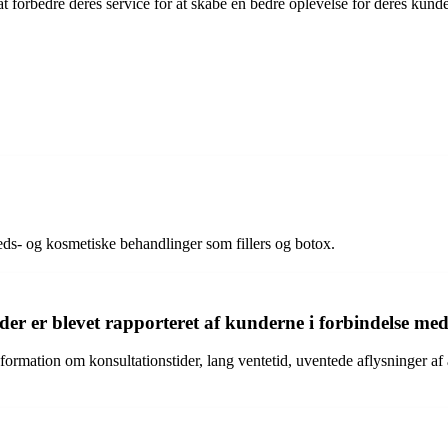
at forbedre deres service for at skabe en bedre oplevelse for deres kund
ds- og kosmetiske behandlinger som fillers og botox.
, der er blevet rapporteret af kunderne i forbindelse 
formation om konsultationstider, lang ventetid, uventede aflysninger af