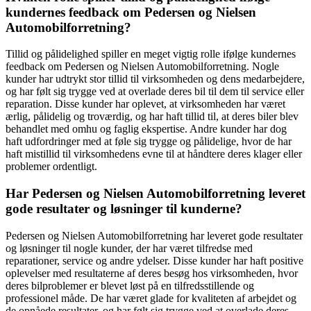
kundernes feedback om Pedersen og Nielsen
Automobilforretning?
Tillid og pålidelighed spiller en meget vigtig rolle ifølge kundernes
feedback om Pedersen og Nielsen Automobilforretning. Nogle
kunder har udtrykt stor tillid til virksomheden og dens medarbejdere,
og har følt sig trygge ved at overlade deres bil til dem til service eller
reparation. Disse kunder har oplevet, at virksomheden har været
ærlig, pålidelig og troværdig, og har haft tillid til, at deres biler blev
behandlet med omhu og faglig ekspertise. Andre kunder har dog
haft udfordringer med at føle sig trygge og pålidelige, hvor de har
haft mistillid til virksomhedens evne til at håndtere deres klager eller
problemer ordentligt.
Har Pedersen og Nielsen Automobilforretning leveret
gode resultater og løsninger til kunderne?
Pedersen og Nielsen Automobilforretning har leveret gode resultater
og løsninger til nogle kunder, der har været tilfredse med
reparationer, service og andre ydelser. Disse kunder har haft positive
oplevelser med resultaterne af deres besøg hos virksomheden, hvor
deres bilproblemer er blevet løst på en tilfredsstillende og
professionel måde. De har været glade for kvaliteten af arbejdet og
de opnåede resultater, og har følt sig trygge ved at overlade deres