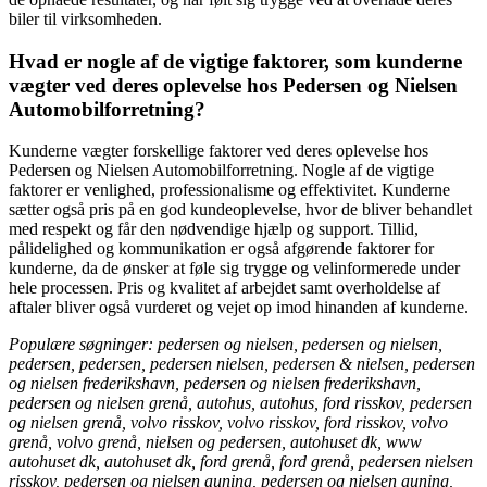
biler til virksomheden.
Hvad er nogle af de vigtige faktorer, som kunderne
vægter ved deres oplevelse hos Pedersen og Nielsen
Automobilforretning?
Kunderne vægter forskellige faktorer ved deres oplevelse hos
Pedersen og Nielsen Automobilforretning. Nogle af de vigtige
faktorer er venlighed, professionalisme og effektivitet. Kunderne
sætter også pris på en god kundeoplevelse, hvor de bliver behandlet
med respekt og får den nødvendige hjælp og support. Tillid,
pålidelighed og kommunikation er også afgørende faktorer for
kunderne, da de ønsker at føle sig trygge og velinformerede under
hele processen. Pris og kvalitet af arbejdet samt overholdelse af
aftaler bliver også vurderet og vejet op imod hinanden af kunderne.
Populære søgninger: pedersen og nielsen, pedersen og nielsen,
pedersen, pedersen, pedersen nielsen, pedersen & nielsen, pedersen
og nielsen frederikshavn, pedersen og nielsen frederikshavn,
pedersen og nielsen grenå, autohus, autohus, ford risskov, pedersen
og nielsen grenå, volvo risskov, volvo risskov, ford risskov, volvo
grenå, volvo grenå, nielsen og pedersen, autohuset dk, www
autohuset dk, autohuset dk, ford grenå, ford grenå, pedersen nielsen
risskov, pedersen og nielsen auning, pedersen og nielsen auning,