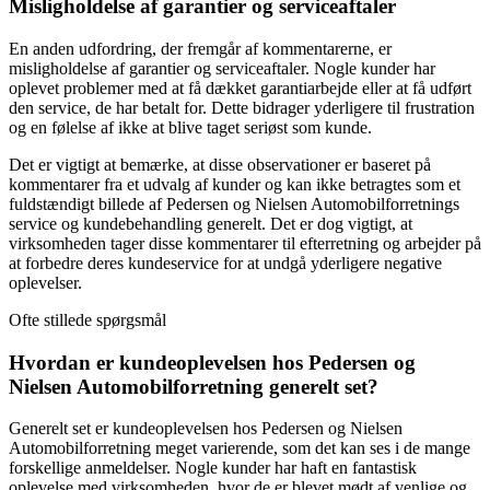
Misligholdelse af garantier og serviceaftaler
En anden udfordring, der fremgår af kommentarerne, er
misligholdelse af garantier og serviceaftaler. Nogle kunder har
oplevet problemer med at få dækket garantiarbejde eller at få udført
den service, de har betalt for. Dette bidrager yderligere til frustration
og en følelse af ikke at blive taget seriøst som kunde.
Det er vigtigt at bemærke, at disse observationer er baseret på
kommentarer fra et udvalg af kunder og kan ikke betragtes som et
fuldstændigt billede af Pedersen og Nielsen Automobilforretnings
service og kundebehandling generelt. Det er dog vigtigt, at
virksomheden tager disse kommentarer til efterretning og arbejder på
at forbedre deres kundeservice for at undgå yderligere negative
oplevelser.
Ofte stillede spørgsmål
Hvordan er kundeoplevelsen hos Pedersen og
Nielsen Automobilforretning generelt set?
Generelt set er kundeoplevelsen hos Pedersen og Nielsen
Automobilforretning meget varierende, som det kan ses i de mange
forskellige anmeldelser. Nogle kunder har haft en fantastisk
oplevelse med virksomheden, hvor de er blevet mødt af venlige og