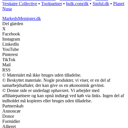
Vestiaire Collective
•
Toolpartner
•
bulk.com/dk
•
Sinful.dk
•
Planet
Nusa
MarkedsMeninger.dk
Del glæden
X
Facebook
Instagram
LinkedIn
YouTube
Pinterest
TikTok
Mail
RSS
© Materialet må ikke bruges uden tilladelse.
© Beskyttet materiale. Nogle produkter, vi viser, er en del af
samarbejdsaftaler, der kan give os en økonomisk gevinst.
© Denne side er underlagt ophavsret. Vi arbejder med
affiliatepartnere og kan opnå indtægt ved køb via links. Ingen del af
indholdet må kopieres eller bruges uden tilladelse.
Partnerskab
Annoncør
Donor
Formidler
Allieret