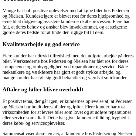
Mange har haft positive oplevelser med at købe biler hos Pedersen
og Nielsen. Kundesælgere er blevet rost for deres hjælpsomhed og
evne til at rådgive og assistere kunderne i købsprocessen. Flere har
følt, at deres behov og ønsker blev imødekommet, og at sælgerne
gjorde deres bedste for at finde den rigtige bil til dem.
Kvalitetsarbejde og god service
Flere kunder har udtrykt tilfredshed med det udførte arbejde på deres
biler. Værkstederne hos Pedersen og Nielsen har fået ros for deres
kompetence og omhyggelighed ved reparationer og service. Både
mekanikere og værkførere har gjort et godt stykke arbejde, og
mange kunder har følt sig godt behandlet og værdsat som kunder.
Aftaler og løfter bliver overholdt
Et positivt tema, der går igen, er kundernes oplevelse af, at Pedersen
og Nielsen har holdt deres aftaler og løfter. Flere kunder har rost
virksomheden for at levere biler som lovet og at udføre reparationer
eller service som aftalt. Dette har givet kunderne tillid og tryghed i
deres købs- og serviceoplevelser.
Sammensat viser disse temaer, at kunderne hos Pedersen og Nielsen