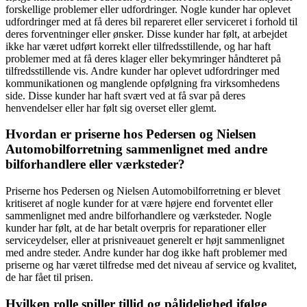
forskellige problemer eller udfordringer. Nogle kunder har oplevet
udfordringer med at få deres bil repareret eller serviceret i forhold til
deres forventninger eller ønsker. Disse kunder har følt, at arbejdet
ikke har været udført korrekt eller tilfredsstillende, og har haft
problemer med at få deres klager eller bekymringer håndteret på
tilfredsstillende vis. Andre kunder har oplevet udfordringer med
kommunikationen og manglende opfølgning fra virksomhedens
side. Disse kunder har haft svært ved at få svar på deres
henvendelser eller har følt sig overset eller glemt.
Hvordan er priserne hos Pedersen og Nielsen
Automobilforretning sammenlignet med andre
bilforhandlere eller værksteder?
Priserne hos Pedersen og Nielsen Automobilforretning er blevet
kritiseret af nogle kunder for at være højere end forventet eller
sammenlignet med andre bilforhandlere og værksteder. Nogle
kunder har følt, at de har betalt overpris for reparationer eller
serviceydelser, eller at prisniveauet generelt er højt sammenlignet
med andre steder. Andre kunder har dog ikke haft problemer med
priserne og har været tilfredse med det niveau af service og kvalitet,
de har fået til prisen.
Hvilken rolle spiller tillid og pålidelighed ifølge