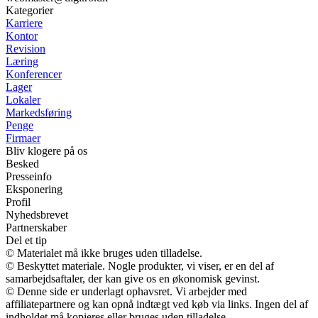
Kategorier
Karriere
Kontor
Revision
Læring
Konferencer
Lager
Lokaler
Markedsføring
Penge
Firmaer
Bliv klogere på os
Besked
Presseinfo
Eksponering
Profil
Nyhedsbrevet
Partnerskaber
Del et tip
© Materialet må ikke bruges uden tilladelse.
© Beskyttet materiale. Nogle produkter, vi viser, er en del af
samarbejdsaftaler, der kan give os en økonomisk gevinst.
© Denne side er underlagt ophavsret. Vi arbejder med
affiliatepartnere og kan opnå indtægt ved køb via links. Ingen del af
indholdet må kopieres eller bruges uden tilladelse.