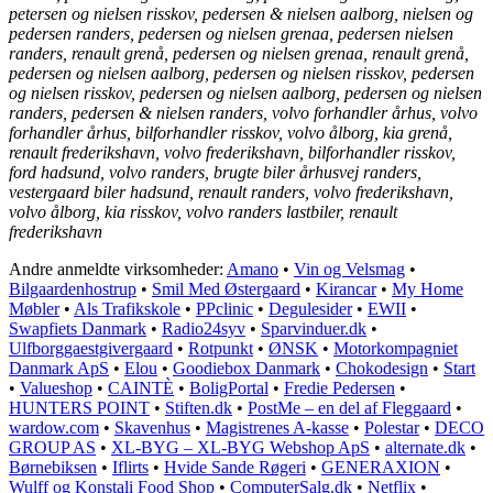
petersen og nielsen risskov, pedersen & nielsen aalborg, nielsen og
pedersen randers, pedersen og nielsen grenaa, pedersen nielsen
randers, renault grenå, pedersen og nielsen grenaa, renault grenå,
pedersen og nielsen aalborg, pedersen og nielsen risskov, pedersen
og nielsen risskov, pedersen og nielsen aalborg, pedersen og nielsen
randers, pedersen & nielsen randers, volvo forhandler århus, volvo
forhandler århus, bilforhandler risskov, volvo ålborg, kia grenå,
renault frederikshavn, volvo frederikshavn, bilforhandler risskov,
ford hadsund, volvo randers, brugte biler århusvej randers,
vestergaard biler hadsund, renault randers, volvo frederikshavn,
volvo ålborg, kia risskov, volvo randers lastbiler, renault
frederikshavn
Andre anmeldte virksomheder:
Amano
•
Vin og Velsmag
•
Bilgaardenhostrup
•
Smil Med Østergaard
•
Kirancar
•
My Home
Møbler
•
Als Trafikskole
•
PPclinic
•
Degulesider
•
EWII
•
Swapfiets Danmark
•
Radio24syv
•
Sparvinduer.dk
•
Ulfborggaestgivergaard
•
Rotpunkt
•
ØNSK
•
Motorkompagniet
Danmark ApS
•
Elou
•
Goodiebox Danmark
•
Chokodesign
•
Start
•
Valueshop
•
CAINTÈ
•
BoligPortal
•
Fredie Pedersen
•
HUNTERS POINT
•
Stiften.dk
•
PostMe – en del af Fleggaard
•
wardow.com
•
Skavenhus
•
Magistrenes A-kasse
•
Polestar
•
DECO
GROUP AS
•
XL-BYG – XL-BYG Webshop ApS
•
alternate.dk
•
Børnebiksen
•
Iflirts
•
Hvide Sande Røgeri
•
GENERAXION
•
Wulff og Konstali Food Shop
•
ComputerSalg.dk
•
Netflix
•