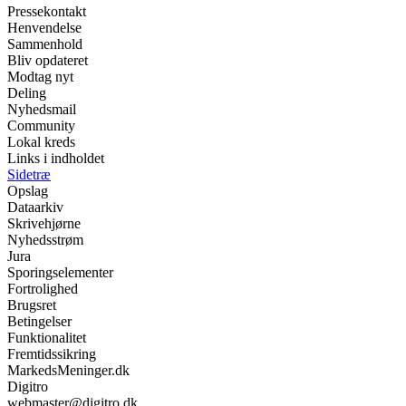
Pressekontakt
Henvendelse
Sammenhold
Bliv opdateret
Modtag nyt
Deling
Nyhedsmail
Community
Lokal kreds
Links i indholdet
Sidetræ
Opslag
Dataarkiv
Skrivehjørne
Nyhedsstrøm
Jura
Sporingselementer
Fortrolighed
Brugsret
Betingelser
Funktionalitet
Fremtidssikring
MarkedsMeninger.dk
Digitro
webmaster@digitro.dk