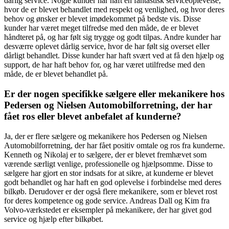
dårlig service. Nogle kunder har haft en fantastisk serviceoplevelse,
hvor de er blevet behandlet med respekt og venlighed, og hvor deres
behov og ønsker er blevet imødekommet på bedste vis. Disse
kunder har været meget tilfredse med den måde, de er blevet
håndteret på, og har følt sig trygge og godt tilpas. Andre kunder har
desværre oplevet dårlig service, hvor de har følt sig overset eller
dårligt behandlet. Disse kunder har haft svært ved at få den hjælp og
support, de har haft behov for, og har været utilfredse med den
måde, de er blevet behandlet på.
Er der nogen specifikke sælgere eller mekanikere hos
Pedersen og Nielsen Automobilforretning, der har
fået ros eller blevet anbefalet af kunderne?
Ja, der er flere sælgere og mekanikere hos Pedersen og Nielsen
Automobilforretning, der har fået positiv omtale og ros fra kunderne.
Kenneth og Nikolaj er to sælgere, der er blevet fremhævet som
værende særligt venlige, professionelle og hjælpsomme. Disse to
sælgere har gjort en stor indsats for at sikre, at kunderne er blevet
godt behandlet og har haft en god oplevelse i forbindelse med deres
bilkøb. Derudover er der også flere mekanikere, som er blevet rost
for deres kompetence og gode service. Andreas Dall og Kim fra
Volvo-værkstedet er eksempler på mekanikere, der har givet god
service og hjælp efter bilkøbet.