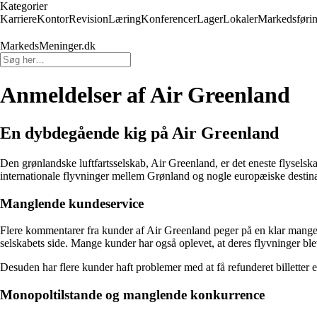
Kategorier
Karriere
Kontor
Revision
Læring
Konferencer
Lager
Lokaler
Markedsføri
MarkedsMeninger.dk
Anmeldelser af Air Greenland
En dybdegående kig på Air Greenland
Den grønlandske luftfartsselskab, Air Greenland, er det eneste flyselsk
internationale flyvninger mellem Grønland og nogle europæiske destina
Manglende kundeservice
Flere kommentarer fra kunder af Air Greenland peger på en klar mange
selskabets side. Mange kunder har også oplevet, at deres flyvninger ble
Desuden har flere kunder haft problemer med at få refunderet billetter e
Monopoltilstande og manglende konkurrence