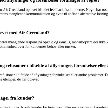
 aflysninger og forsinkelser forårsaget af vejret?
har Air Greenland oplevet blandet feedback fra kunderne. Nogle har rost
ens manglende kommunikation og evne til at finde alternative løsninge
levet med Air Greenland?
uderer manglende respons på opkald og e-mails, medarbejdere der ikke k
dekommenhed over for kundernes behov eller ønsker.
refusioner i tilfælde af aflysninger, forsinkelser elle
fusioner i tilfælde af aflysninger, forsinkelser eller andre problemer. D
de ulemper, de har oplevet.
lager fra kunder?
er fra kunder. Nogle kunder får ingen svar eller respons fra virksomhede