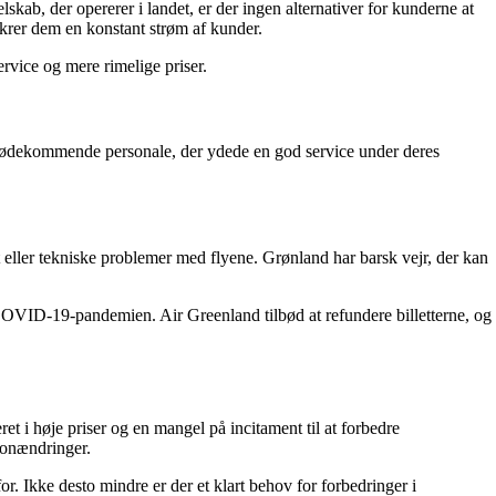
kab, der opererer i landet, er der ingen alternativer for kunderne at
ikrer dem en konstant strøm af kunder.
rvice og mere rimelige priser.
imødekommende personale, der ydede en god service under deres
t eller tekniske problemer med flyene. Grønland har barsk vejr, der kan
f COVID-19-pandemien. Air Greenland tilbød at refundere billetterne, og
 i høje priser og en mangel på incitament til at forbedre
ionændringer.
r. Ikke desto mindre er der et klart behov for forbedringer i