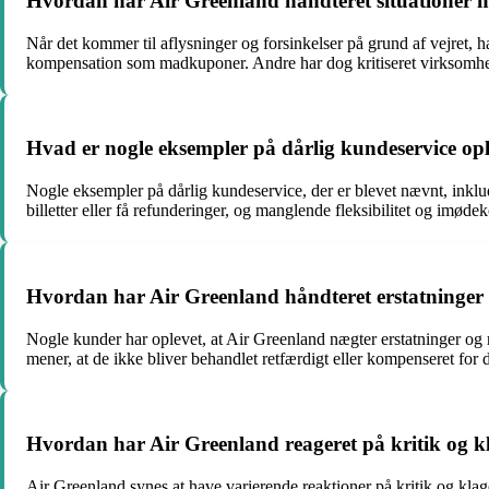
Hvordan har Air Greenland håndteret situationer med
Når det kommer til aflysninger og forsinkelser på grund af vejret, 
kompensation som madkuponer. Andre har dog kritiseret virksomhed
Hvad er nogle eksempler på dårlig kundeservice op
Nogle eksempler på dårlig kundeservice, der er blevet nævnt, inkl
billetter eller få refunderinger, og manglende fleksibilitet og imø
Hvordan har Air Greenland håndteret erstatninger og 
Nogle kunder har oplevet, at Air Greenland nægter erstatninger og re
mener, at de ikke bliver behandlet retfærdigt eller kompenseret for 
Hvordan har Air Greenland reageret på kritik og k
Air Greenland synes at have varierende reaktioner på kritik og klag