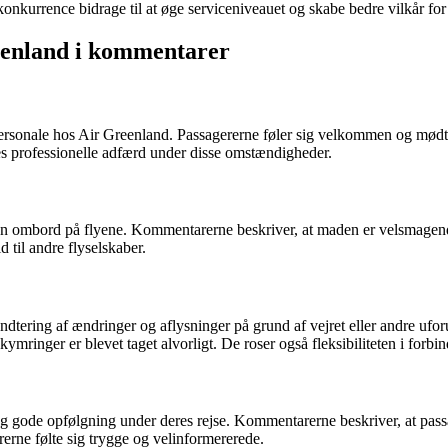
onkurrence bidrage til at øge serviceniveauet og skabe bedre vilkår for 
eenland i kommentarer
ersonale hos Air Greenland. Passagererne føler sig velkommen og mød
es professionelle adfærd under disse omstændigheder.
icen ombord på flyene. Kommentarerne beskriver, at maden er velsmagen
til andre flyselskaber.
åndtering af ændringer og aflysninger på grund af vejret eller andre 
ymringer er blevet taget alvorligt. De roser også fleksibiliteten i forbi
 gode opfølgning under deres rejse. Kommentarerne beskriver, at passa
ererne følte sig trygge og velinformererede.