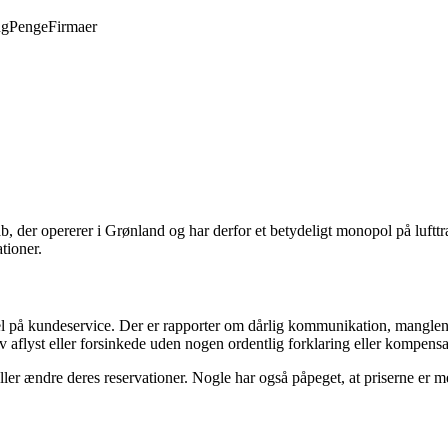
ng
Penge
Firmaer
ab, der opererer i Grønland og har derfor et betydeligt monopol på luftt
tioner.
l på kundeservice. Der er rapporter om dårlig kommunikation, manglend
v aflyst eller forsinkede uden nogen ordentlig forklaring eller kompensa
ller ændre deres reservationer. Nogle har også påpeget, at priserne er me