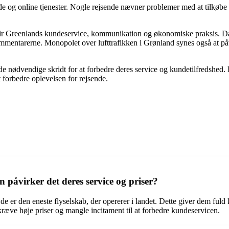
 og online tjenester. Nogle rejsende nævner problemer med at tilkøbe 
 Air Greenlands kundeservice, kommunikation og økonomiske praksis. Då
mentarerne. Monopolet over lufttrafikken i Grønland synes også at påvi
e de nødvendige skridt for at forbedre deres service og kundetilfredshe
 forbedre oplevelsen for rejsende.
påvirker det deres service og priser?
de er den eneste flyselskab, der opererer i landet. Dette giver dem fuld
æve høje priser og mangle incitament til at forbedre kundeservicen.