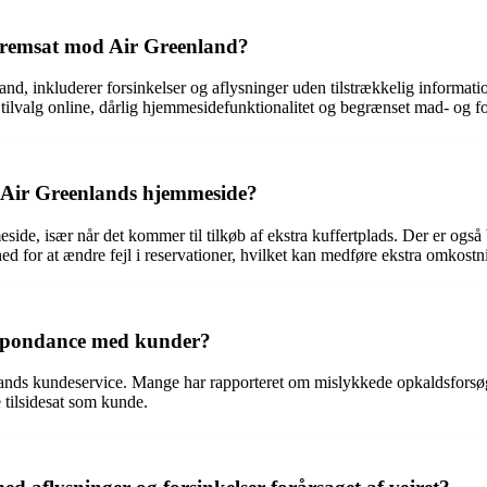
t fremsat mod Air Greenland?
and, inkluderer forsinkelser og aflysninger uden tilstrækkelig informat
 tilvalg online, dårlig hjemmesidefunktionalitet og begrænset mad- og f
om Air Greenlands hjemmeside?
, især når det kommer til tilkøb af ekstra kuffertplads. Der er også bl
d for at ændre fejl i reservationer, hvilket kan medføre ekstra omkostn
espondance med kunder?
nlands kundeservice. Mange har rapporteret om mislykkede opkaldsfor
e tilsidesat som kunde.