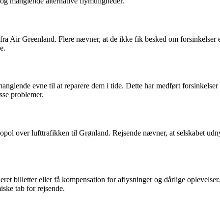
r og manglende alternative flymuligheder.
 Air Greenland. Flere nævner, at de ikke fik besked om forsinkelser elle
e.
nde evne til at reparere dem i tide. Dette har medført forsinkelser og
isse problemer.
ol over lufttrafikken til Grønland. Rejsende nævner, at selskabet udnyt
ret billetter eller få kompensation for aflysninger og dårlige oplevelser
ske tab for rejsende.