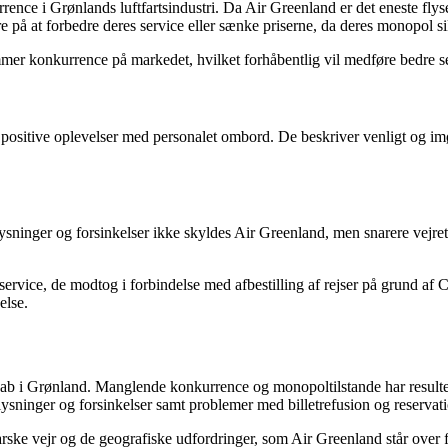
e i Grønlands luftfartsindustri. Da Air Greenland er det eneste flysels
e på at forbedre deres service eller sænke priserne, da deres monopol s
mer konkurrence på markedet, hvilket forhåbentlig vil medføre bedre se
 positive oplevelser med personalet ombord. De beskriver venligt og 
lysninger og forsinkelser ikke skyldes Air Greenland, men snarere vejre
 service, de modtog i forbindelse med afbestilling af rejser på grund a
else.
ab i Grønland. Manglende konkurrence og monopoltilstande har resulteret
sninger og forsinkelser samt problemer med billetrefusion og reservat
rske vejr og de geografiske udfordringer, som Air Greenland står over fo