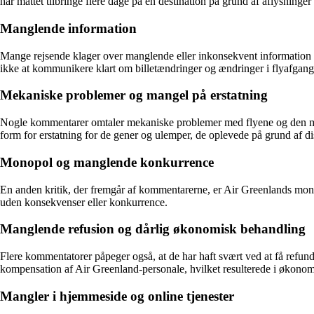
har måttet tilbringe flere dage på en destination på grund af aflysninge
Manglende information
Mange rejsende klager over manglende eller inkonsekvent information fra
ikke at kommunikere klart om billetændringer og ændringer i flyafgang
Mekaniske problemer og mangel på erstatning
Nogle kommentarer omtaler mekaniske problemer med flyene og den mangle
form for erstatning for de gener og ulemper, de oplevede på grund af d
Monopol og manglende konkurrence
En anden kritik, der fremgår af kommentarerne, er Air Greenlands monop
uden konsekvenser eller konkurrence.
Manglende refusion og dårlig økonomisk behandling
Flere kommentatorer påpeger også, at de har haft svært ved at få refunde
kompensation af Air Greenland-personale, hvilket resulterede i økonomi
Mangler i hjemmeside og online tjenester