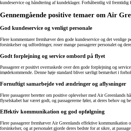
kundeservice og håndtering af kundeklager. Forhåbentlig vil fremtidig k
Gennemgående positive temaer om Air Gr
God kundeservice og venligt personale
Flere kommentarer fremhæver den gode kundeservice og det venlige p
forsinkelser og udfordringer, roser mange passagerer personalet og der
Godt forplejning og service ombord på flyet
Passagerer er positivt overraskede over den gode forplejning og serv
imødekommende. Denne høje standard bliver særligt bemærket i forhold 
Fornuftigt samarbejde ved ændringer og aflysninger
Flere passagerer beretter om positive oplevelser med Air Greenlands h
flyselskabet har været godt, og passagererne føler, at deres behov og bek
Effektiv kommunikation og god opfølgning
Flere passagerer fremhæver Air Greenlands effektive kommunikation og
forsinkelser, og at personalet gjorde deres bedste for at sikre, at passag