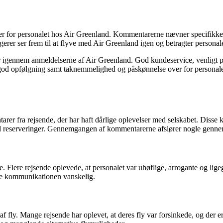
 for personalet hos Air Greenland. Kommentarerne nævner specifikke m
erer ser frem til at flyve med Air Greenland igen og betragter personale
r igennem anmeldelserne af Air Greenland. God kundeservice, venligt pe
d opfølgning samt taknemmelighed og påskønnelse over for personalet er
r fra rejsende, der har haft dårlige oplevelser med selskabet. Disse
d reserveringer. Gennemgangen af kommentarerne afslører nogle gennem
 Flere rejsende oplevede, at personalet var uhøflige, arrogante og li
orde kommunikationen vanskelig.
 fly. Mange rejsende har oplevet, at deres fly var forsinkede, og der 