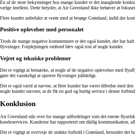
En af de store bekymringer hos mange kunder er det manglende konkurrenc
vælge imellem. Dette betyder, at Air Greenland ikke behøver at fokuser
Flere kunder anbefaler at vente med at besøge Grønland, indtil der kom
Positive oplevelser med personalet
Trods de mange negative kommentarer er der også kunder, der har haft
flyvninger. Forplejningen ombord blev også rost af nogle kunder.
Vejret og tekniske problemer
Det er vigtigt at bemærke, at nogle af de negative oplevelser med flyaf
gøre det vanskeligt at operere flyvninger pålideligt.
Det er også værd at nævne, at flere kunder har været tilfredse med den
nogle kunder nævner, at de fik en god og hurtig service i denne forbind
Konklusion
Air Greenland står over for mange udfordringer som det eneste flyselsk
kundeservicen. Kunderne har rapporteret om dårlig kommunikation, afly
Det er vigtigt at overveje de unikke forhold i Grønland, herunder det ba