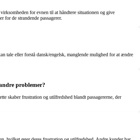
 virksomheden for evnen til at håndtere situationen og give
r for de strandende passagerer.
an tale eller forstå dansk/engelsk, manglende mulighed for at ændre
r andre problemer?
ette skaber frustration og utilfredshed blandt passagererne, der
n, hvilket øger deres frustration og utilfredshed. Andre kunder har