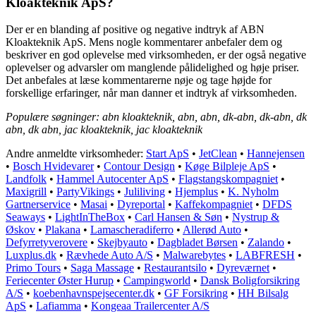
Kloakteknik ApS?
Der er en blanding af positive og negative indtryk af ABN
Kloakteknik ApS. Mens nogle kommentarer anbefaler dem og
beskriver en god oplevelse med virksomheden, er der også negative
oplevelser og advarsler om manglende pålidelighed og høje priser.
Det anbefales at læse kommentarerne nøje og tage højde for
forskellige erfaringer, når man danner et indtryk af virksomheden.
Populære søgninger: abn kloakteknik, abn, abn, dk-abn, dk-abn, dk
abn, dk abn, jac kloakteknik, jac kloakteknik
Andre anmeldte virksomheder:
Start ApS
•
JetClean
•
Hannejensen
•
Bosch Hvidevarer
•
Contour Design
•
Køge Bilpleje ApS
•
Landfolk
•
Hammel Autocenter ApS
•
Flagstangskompagniet
•
Maxigrill
•
PartyVikings
•
Juliliving
•
Hjemplus
•
K. Nyholm
Gartnerservice
•
Masai
•
Dyreportal
•
Kaffekompagniet
•
DFDS
Seaways
•
LightInTheBox
•
Carl Hansen & Søn
•
Nystrup &
Øskov
•
Plakana
•
Lamascheradiferro
•
Allerød Auto
•
Defyrretyverovere
•
Skejbyauto
•
Dagbladet Børsen
•
Zalando
•
Luxplus.dk
•
Rævhede Auto A/S
•
Malwarebytes
•
LABFRESH
•
Primo Tours
•
Saga Massage
•
Restaurantsilo
•
Dyreværnet
•
Feriecenter Øster Hurup
•
Campingworld
•
Dansk Boligforsikring
A/S
•
koebenhavnspejsecenter.dk
•
GF Forsikring
•
HH Bilsalg
ApS
•
Lafiamma
•
Kongeaa Trailercenter A/S