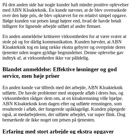
På den anden side har nogle kunder haft mindre positive oplevelser
med ABN Kloakteknik. En kunde nævner, at de blev overraskede
over den høje pris, de blev opkrævet for en relativt simpel opgave.
Ifølge kunden var prisen langt højere end, hvad de havde betalt
tidligere for lignende arbejde udført af andre firmaer.
En anden anmeldelse kritiserer virksomheden for at være svære at
stole på og for dårlig kommunikation. Kunden hævder, at ABN
Kloakteknik tog en lang række ekstra gebyrer og overpriste deres
tjenester uden nogen gyldige begrundelser. Denne oplevelse gav
indtryk af, at virksomheden ikke var pålidelig.
Blandet anmeldelse: Effektive løsninger og god
service, men høje priser
En anden kunde var tilfreds med det arbejde, ABN Kloakteknik
udførte. De havde problemer med stoppede afløb i deres hus, og
virksomheden rådgav dem om, at en kloakrensning ville hjælpe.
ABN Kloakteknik kom dagen efter og udførte rensningen, som
resulterede i afløb, der fungerede upåklageligt. Kunden påpegede
også, at medarbejderen, der udførte arbejdet, var super flink. Dog
bemærkede de ikke noget om prisen på tjenesten.
Erfaring med stort arbejde og ekstra opgaver