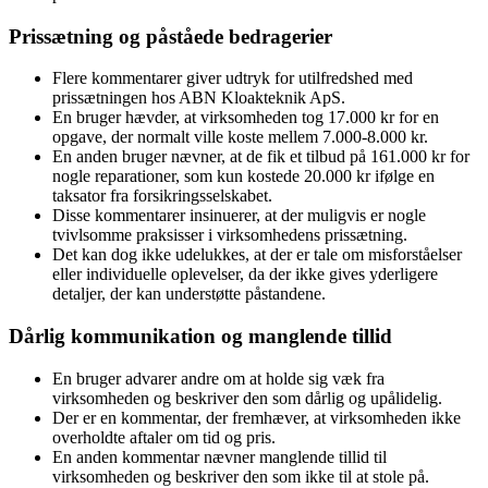
Prissætning og påståede bedragerier
Flere kommentarer giver udtryk for utilfredshed med
prissætningen hos ABN Kloakteknik ApS.
En bruger hævder, at virksomheden tog 17.000 kr for en
opgave, der normalt ville koste mellem 7.000-8.000 kr.
En anden bruger nævner, at de fik et tilbud på 161.000 kr for
nogle reparationer, som kun kostede 20.000 kr ifølge en
taksator fra forsikringsselskabet.
Disse kommentarer insinuerer, at der muligvis er nogle
tvivlsomme praksisser i virksomhedens prissætning.
Det kan dog ikke udelukkes, at der er tale om misforståelser
eller individuelle oplevelser, da der ikke gives yderligere
detaljer, der kan understøtte påstandene.
Dårlig kommunikation og manglende tillid
En bruger advarer andre om at holde sig væk fra
virksomheden og beskriver den som dårlig og upålidelig.
Der er en kommentar, der fremhæver, at virksomheden ikke
overholdte aftaler om tid og pris.
En anden kommentar nævner manglende tillid til
virksomheden og beskriver den som ikke til at stole på.