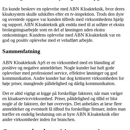
En kunde beskrev en oplevelse med ABN Kloakteknik, hvor deres
kloaksystem skulle udskiftes efter en tv-inspektion. Trods den dyre
og uventede opgave var kunden tilfreds med virksomhedens hjælp
og support. ABN Kloakteknik gik endda med til at udføre et ekstra
brolægningsarbejde som en del af løsningen uden ekstra
omkostninger. Kundens oplevelse med ABN Kloakteknik var en
god og positiv oplevelse med et veludført arbejde.
Sammenfatning
ABN Kloakteknik ApS er en virksomhed med en blanding af
positive og negative anmeldelser. Nogle kunder har haft gode
oplevelser med professionel service, effektive løsninger og god
kommunikation. Andre kunder har dog kritiseret virksomheden for
høje priser, manglende pålidelighed og dårlig kommunikation.
Det er altid vigtigt at kigge på forskellige faktorer, når man vælger
en kloakservicevirksomhed. Priser, pålidelighed og tillid er blot
nogle af de faktorer, der bør overvejes. Det anbefales at læse flere
anmeldelser og eventuelt få tilbud fra forskellige firmaer, inden man
træffer en endelig beslutning om at hyre ABN Kloakteknik eller
andre virksomheder inden for branchen.