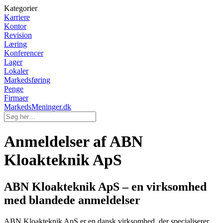
Kategorier
Karriere
Kontor
Revision
Læring
Konferencer
Lager
Lokaler
Markedsføring
Penge
Firmaer
MarkedsMeninger.dk
Anmeldelser af ABN
Kloakteknik ApS
ABN Kloakteknik ApS – en virksomhed
med blandede anmeldelser
ABN Kloakteknik ApS er en dansk virksomhed, der specialiserer