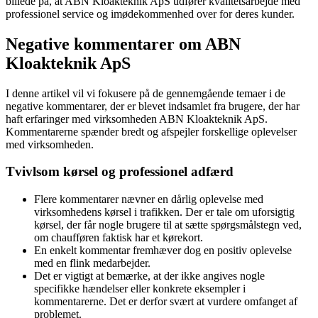
billede på, at ABN Kloakteknik ApS udfører kvalitetsarbejde med
professionel service og imødekommenhed over for deres kunder.
Negative kommentarer om ABN
Kloakteknik ApS
I denne artikel vil vi fokusere på de gennemgående temaer i de
negative kommentarer, der er blevet indsamlet fra brugere, der har
haft erfaringer med virksomheden ABN Kloakteknik ApS.
Kommentarerne spænder bredt og afspejler forskellige oplevelser
med virksomheden.
Tvivlsom kørsel og professionel adfærd
Flere kommentarer nævner en dårlig oplevelse med
virksomhedens kørsel i trafikken. Der er tale om uforsigtig
kørsel, der får nogle brugere til at sætte spørgsmålstegn ved,
om chaufføren faktisk har et kørekort.
En enkelt kommentar fremhæver dog en positiv oplevelse
med en flink medarbejder.
Det er vigtigt at bemærke, at der ikke angives nogle
specifikke hændelser eller konkrete eksempler i
kommentarerne. Det er derfor svært at vurdere omfanget af
problemet.