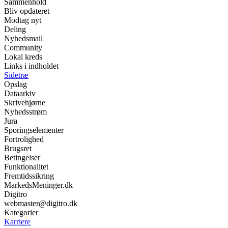
Sammenhold
Bliv opdateret
Modtag nyt
Deling
Nyhedsmail
Community
Lokal kreds
Links i indholdet
Sidetræ
Opslag
Dataarkiv
Skrivehjørne
Nyhedsstrøm
Jura
Sporingselementer
Fortrolighed
Brugsret
Betingelser
Funktionalitet
Fremtidssikring
MarkedsMeninger.dk
Digitro
webmaster@digitro.dk
Kategorier
Karriere