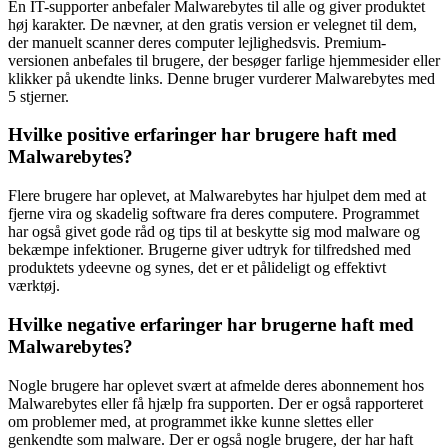
En IT-supporter anbefaler Malwarebytes til alle og giver produktet
høj karakter. De nævner, at den gratis version er velegnet til dem,
der manuelt scanner deres computer lejlighedsvis. Premium-
versionen anbefales til brugere, der besøger farlige hjemmesider eller
klikker på ukendte links. Denne bruger vurderer Malwarebytes med
5 stjerner.
Hvilke positive erfaringer har brugere haft med
Malwarebytes?
Flere brugere har oplevet, at Malwarebytes har hjulpet dem med at
fjerne vira og skadelig software fra deres computere. Programmet
har også givet gode råd og tips til at beskytte sig mod malware og
bekæmpe infektioner. Brugerne giver udtryk for tilfredshed med
produktets ydeevne og synes, det er et pålideligt og effektivt
værktøj.
Hvilke negative erfaringer har brugerne haft med
Malwarebytes?
Nogle brugere har oplevet svært at afmelde deres abonnement hos
Malwarebytes eller få hjælp fra supporten. Der er også rapporteret
om problemer med, at programmet ikke kunne slettes eller
genkendte som malware. Der er også nogle brugere, der har haft