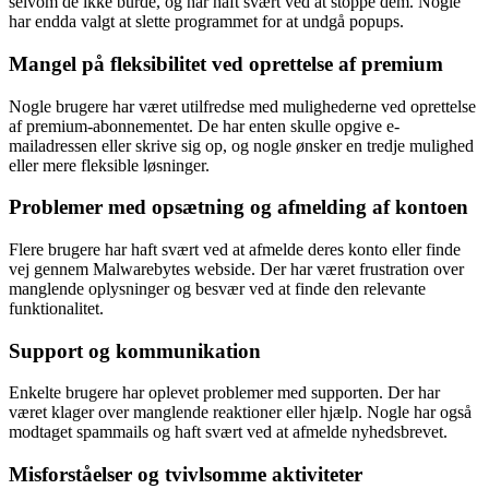
selvom de ikke burde, og har haft svært ved at stoppe dem. Nogle
har endda valgt at slette programmet for at undgå popups.
Mangel på fleksibilitet ved oprettelse af premium
Nogle brugere har været utilfredse med mulighederne ved oprettelse
af premium-abonnementet. De har enten skulle opgive e-
mailadressen eller skrive sig op, og nogle ønsker en tredje mulighed
eller mere fleksible løsninger.
Problemer med opsætning og afmelding af kontoen
Flere brugere har haft svært ved at afmelde deres konto eller finde
vej gennem Malwarebytes webside. Der har været frustration over
manglende oplysninger og besvær ved at finde den relevante
funktionalitet.
Support og kommunikation
Enkelte brugere har oplevet problemer med supporten. Der har
været klager over manglende reaktioner eller hjælp. Nogle har også
modtaget spammails og haft svært ved at afmelde nyhedsbrevet.
Misforståelser og tvivlsomme aktiviteter