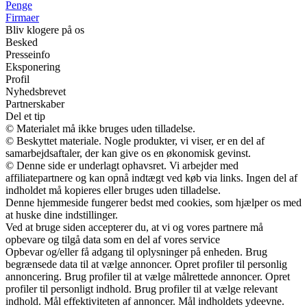
Penge
Firmaer
Bliv klogere på os
Besked
Presseinfo
Eksponering
Profil
Nyhedsbrevet
Partnerskaber
Del et tip
© Materialet må ikke bruges uden tilladelse.
© Beskyttet materiale. Nogle produkter, vi viser, er en del af
samarbejdsaftaler, der kan give os en økonomisk gevinst.
© Denne side er underlagt ophavsret. Vi arbejder med
affiliatepartnere og kan opnå indtægt ved køb via links. Ingen del af
indholdet må kopieres eller bruges uden tilladelse.
Denne hjemmeside fungerer bedst med cookies, som hjælper os med
at huske dine indstillinger.
Ved at bruge siden accepterer du, at vi og vores partnere må
opbevare og tilgå data som en del af vores service
Opbevar og/eller få adgang til oplysninger på enheden. Brug
begrænsede data til at vælge annoncer. Opret profiler til personlig
annoncering. Brug profiler til at vælge målrettede annoncer. Opret
profiler til personligt indhold. Brug profiler til at vælge relevant
indhold. Mål effektiviteten af annoncer. Mål indholdets ydeevne.