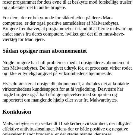
roser programmet for dets evne til at beskytte mod forskellige trusler
og anbefaler det til andre brugere.
For dem, der er bekymrede for sikkerheden på deres Mac-
computere, er der også positive anmeldelser af Malwarebytes.
Brugere fremhæver, at programmet er i stand til at fjerne malware og
andet snavs fra deres computere, hvilket gør det til et must-have-
værktøj for Mac-ejere.
Sådan opsiger man abonnementet
Nogle brugere har haft problemer med at opsige deres abonnement
hos Malwarebytes. De har givet udtryk for, at processen virker rodet
og ikke er tydeligt angivet på virksomhedens hjemmeside.
Hvis du ønsker at opsige dit abonnement, anbefales det at kontakte
virksomhedens kundesupport for at få vejledning. Desværre har
nogle brugere også haft dårlige oplevelser med supporten og
rapporteret om manglende hjælp eller svar fra Malwarebytes.
Konklusion
Malwarebytes er en velkendt IT-sikkerhedsvirksomhed, der tilbyder
effektive antivirusløsninger. Mens der er både positive og negative
oplevelser blandt brugerne, er der stadig mange, der roser