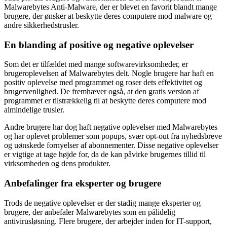
Malwarebytes Anti-Malware, der er blevet en favorit blandt mange
brugere, der ønsker at beskytte deres computere mod malware og
andre sikkerhedstrusler.
En blanding af positive og negative oplevelser
Som det er tilfældet med mange softwarevirksomheder, er
brugeroplevelsen af Malwarebytes delt. Nogle brugere har haft en
positiv oplevelse med programmet og roser dets effektivitet og
brugervenlighed. De fremhæver også, at den gratis version af
programmet er tilstrækkelig til at beskytte deres computere mod
almindelige trusler.
Andre brugere har dog haft negative oplevelser med Malwarebytes
og har oplevet problemer som popups, svær opt-out fra nyhedsbreve
og uønskede fornyelser af abonnementer. Disse negative oplevelser
er vigtige at tage højde for, da de kan påvirke brugernes tillid til
virksomheden og dens produkter.
Anbefalinger fra eksperter og brugere
Trods de negative oplevelser er der stadig mange eksperter og
brugere, der anbefaler Malwarebytes som en pålidelig
antivirusløsning. Flere brugere, der arbejder inden for IT-support,