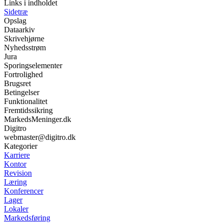
Links i indholdet
Sidetræ
Opslag
Dataarkiv
Skrivehjørne
Nyhedsstrøm
Jura
Sporingselementer
Fortrolighed
Brugsret
Betingelser
Funktionalitet
Fremtidssikring
MarkedsMeninger.dk
Digitro
webmaster@digitro.dk
Kategorier
Karriere
Kontor
Revision
Læring
Konferencer
Lager
Lokaler
Markedsføring