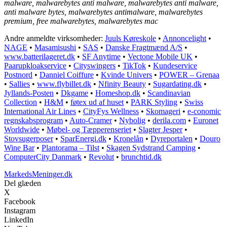
malware, malwarebytes anti malware, malwarebytes anti malware,
anti malware bytes, malwarebytes antimalware, malwarebytes
premium, free malwarebytes, malwarebytes mac
Andre anmeldte virksomheder:
Juuls Køreskole
•
Annoncelight
•
NAGE
•
Masamisushi
•
SAS
•
Danske Fragtmænd A/S
•
www.batterilageret.dk
•
SF Anytime
•
Vectone Mobile UK
•
Paarupkloakservice
•
Cityswingers
•
TikTok
•
Kundeservice
Postnord
•
Danniel Coiffure
•
Kvinde Univers
•
POWER – Grenaa
•
Sallies
•
www.flybillet.dk
•
Nfinity Beauty
•
Sugardating.dk
•
Jyllands-Posten
•
Dkgame
•
Homeshop.dk
•
Scandinavian
Collection
•
H&M
•
føtex ud af huset
•
PARK Styling
•
Swiss
International Air Lines
•
CityFys Wellness
•
Skomageri
•
e-conomic
regnskabsprogram
•
Auto-Cramer
•
Nybolig
•
derila.com
•
Euronet
Worldwide
•
Møbel- og Tæpperenseriet
•
Slagter Jesper
•
Stovsugerposer
•
SparEnergi.dk
•
Kronelån
•
Dyreportalen
•
Douro
Wine Bar
•
Plantorama – Tilst
•
Skagen Sydstrand Camping
•
ComputerCity Danmark
•
Revolut
•
brunchtid.dk
MarkedsMeninger.dk
Del glæden
X
Facebook
Instagram
LinkedIn