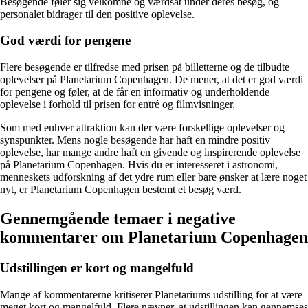
Besøgende føler sig velkomne og værdsat under deres besøg, og
personalet bidrager til den positive oplevelse.
God værdi for pengene
Flere besøgende er tilfredse med prisen på billetterne og de tilbudte
oplevelser på Planetarium Copenhagen. De mener, at det er god værdi
for pengene og føler, at de får en informativ og underholdende
oplevelse i forhold til prisen for entré og filmvisninger.
Som med enhver attraktion kan der være forskellige oplevelser og
synspunkter. Mens nogle besøgende har haft en mindre positiv
oplevelse, har mange andre haft en givende og inspirerende oplevelse
på Planetarium Copenhagen. Hvis du er interesseret i astronomi,
menneskets udforskning af det ydre rum eller bare ønsker at lære noget
nyt, er Planetarium Copenhagen bestemt et besøg værd.
Gennemgående temaer i negative
kommentarer om Planetarium Copenhagen
Udstillingen er kort og mangelfuld
Mange af kommentarerne kritiserer Planetariums udstilling for at være
meget kort og mangelfuld. Flere nævner, at udstillingen kan gennemses