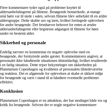
Flere kommentarer tyder også på problemer knyttet til
aldersanbefalingerne på filmene. Besøgende bemærkede, at mange
små børn var til stede i salen, selvom filmene blev anbefalet til en ældre
aldersgruppe. Dette skabte uro og larm, hvilket forringede oplevelsen
for andre besøgende. Det fremhæver behovet for enten at ændre
aldersanbefalingerne eller begrænse adgangen til filmene for børn
under en bestemt alder.
Sikkerhed og personale
Endelig nævner en kommentar en negativ oplevelse med en
besøgende, der forstyrrede andre gæster. Kommentatoren angiver, at
personalet ikke håndterede situationen tilstrækkeligt, hvilket resulterede
i en farlig situation. Dette rejser bekymringer om sikkerheden på
Planetarium Copenhagen og kvaliteten af personalets tilstedeværelse
og reaktion. Det er afgørende for oplevelsen at skabe et sikkert miljø
for besøgende og være i stand til at håndtere eventuelle problemer
effektivt.
Konklusion
Planetarium Copenhagen er en attraktion, der har modtaget både ros og
kritik fra besøgende. Selvom der er nogle negative kommentarer