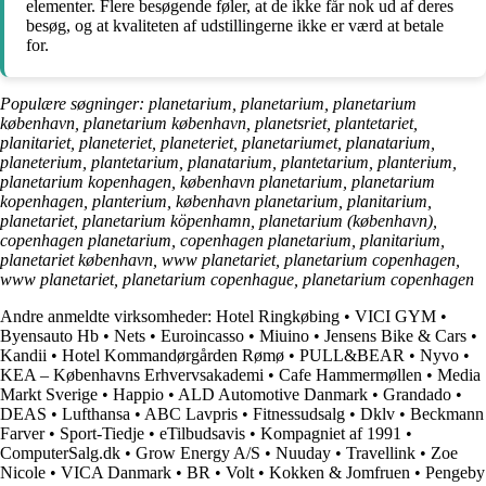
elementer. Flere besøgende føler, at de ikke får nok ud af deres
besøg, og at kvaliteten af udstillingerne ikke er værd at betale
for.
Populære søgninger: planetarium, planetarium, planetarium
københavn, planetarium københavn, planetsriet, plantetariet,
planitariet, planeteriet, planeteriet, planetariumet, planatarium,
planeterium, plantetarium, planatarium, plantetarium, planterium,
planetarium kopenhagen, københavn planetarium, planetarium
kopenhagen, planterium, københavn planetarium, planitarium,
planetariet, planetarium köpenhamn, planetarium (københavn),
copenhagen planetarium, copenhagen planetarium, planitarium,
planetariet københavn, www planetariet, planetarium copenhagen,
www planetariet, planetarium copenhague, planetarium copenhagen
Andre anmeldte virksomheder:
Hotel Ringkøbing
•
VICI GYM
•
Byensauto Hb
•
Nets
•
Euroincasso
•
Miuino
•
Jensens Bike & Cars
•
Kandii
•
Hotel Kommandørgården Rømø
•
PULL&BEAR
•
Nyvo
•
KEA – Københavns Erhvervsakademi
•
Cafe Hammermøllen
•
Media
Markt Sverige
•
Happio
•
ALD Automotive Danmark
•
Grandado
•
DEAS
•
Lufthansa
•
ABC Lavpris
•
Fitnessudsalg
•
Dklv
•
Beckmann
Farver
•
Sport-Tiedje
•
eTilbudsavis
•
Kompagniet af 1991
•
ComputerSalg.dk
•
Grow Energy A/S
•
Nuuday
•
Travellink
•
Zoe
Nicole
•
VICA Danmark
•
BR
•
Volt
•
Kokken & Jomfruen
•
Pengeby