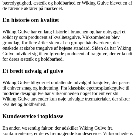
bæredygtighed, æstetik og holdbarhed er Wiking Gulve blevet en af
de førende aktører på markedet.
En historie om kvalitet
Wiking Gulve har en lang historie i branchen og har opbygget et
solidt ry som producent af kvalitetsgulve. Virksomheden blev
grundlagt for flere årtier siden af en gruppe håndværkere, der
ønskede at skabe trægulve af højeste standard. Siden da har Wiking
Gulve udviklet sig til en førende producent af trægulve, der er kendt
for deres æstetik og holdbarhed.
Et bredt udvalg af gulve
Wiking Gulve tilbyder et omfattende udvalg af trægulve, der passer
til enhver smag og indretning. Fra klassiske egetræsplankegulve til
moderne designgulve har virksomheden noget for enhver stil.
Wiking Gulve anvender kun nøje udvalgte træmaterialer, der sikrer
kvalitet og holdbarhed.
Kundeservice i topklasse
En anden væsentlig faktor, der adskiller Wiking Gulve fra
konkurrenterne, er deres fremragende kundeservice. Virksomhedens