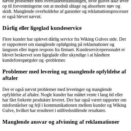
nævnt problemer med overfladebehandlingen, hvor gulvet ikke lever
op til forventningerne om at modstå slitage og absorbere støv og
skidt. Manglende overholdelse af garantier og reklamationsprocesser
er også blevet nævnt.
Dårlig eller ligeglad kundeservice
Flere kunder har oplevet dårlig service fra Wiking Gulves side. Der
er rapporteret om manglende opfølgning på reklamationer og
langsom eller ingen respons fra firmaet. Kundeservicepersonalet er
blevet beskrevet som ligeglade eller ukyndige i at håndtere
kundeforespørgsler og -problemer.
Problemer med levering og manglende opfyldelse af
aftaler
Der er også nævnt problemer med leveringer og manglende
opfyldelse af aftaler. Nogle kunder har måttet vente i lang tid eller
har fået forkerte produkter leveret. Der har også været rapporter om
misforståelser og fejl i kommunikationen mellem kunder og Wiking
Gulve, hvilket har resulteret i utilfredsstillende resultater.
Manglende ansvar og afvisning af reklamationer