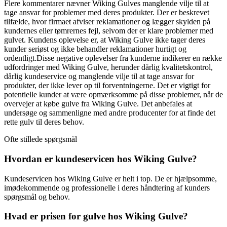
Flere kommentarer nævner Wiking Gulves manglende vilje til at
tage ansvar for problemer med deres produkter. Der er beskrevet
tilfælde, hvor firmaet afviser reklamationer og lægger skylden på
kundernes eller tømrernes fejl, selvom der er klare problemer med
gulvet. Kundens oplevelse er, at Wiking Gulve ikke tager deres
kunder seriøst og ikke behandler reklamationer hurtigt og
ordentligt.Disse negative oplevelser fra kunderne indikerer en række
udfordringer med Wiking Gulve, herunder dårlig kvalitetskontrol,
dårlig kundeservice og manglende vilje til at tage ansvar for
produkter, der ikke lever op til forventningerne. Det er vigtigt for
potentielle kunder at være opmærksomme på disse problemer, når de
overvejer at købe gulve fra Wiking Gulve. Det anbefales at
undersøge og sammenligne med andre producenter for at finde det
rette gulv til deres behov.
Ofte stillede spørgsmål
Hvordan er kundeservicen hos Wiking Gulve?
Kundeservicen hos Wiking Gulve er helt i top. De er hjælpsomme,
imødekommende og professionelle i deres håndtering af kunders
spørgsmål og behov.
Hvad er prisen for gulve hos Wiking Gulve?