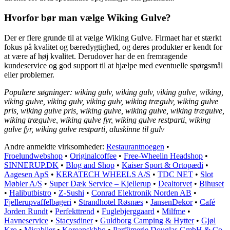
Hvorfor bør man vælge Wiking Gulve?
Der er flere grunde til at vælge Wiking Gulve. Firmaet har et stærkt
fokus på kvalitet og bæredygtighed, og deres produkter er kendt for
at være af høj kvalitet. Derudover har de en fremragende
kundeservice og god support til at hjælpe med eventuelle spørgsmål
eller problemer.
Populære søgninger: wiking gulv, wiking gulv, viking gulve, wiking,
viking gulve, viking gulv, viking gulv, wiking trægulv, wiking gulve
pris, wiking gulve pris, wiking gulve, wiking gulve, wiking trægulve,
wiking trægulve, wiking gulve fyr, wiking gulve restparti, wiking
gulve fyr, wiking gulve restparti, aluskinne til gulv
Andre anmeldte virksomheder:
Restaurantnoegen
•
Froelundwebshop
•
Originalcoffee
•
Free-Wheelin Headshop
•
SINNERUP.DK
•
Blog and Shop
•
Kaiser Sport & Ortopædi
•
Aagesen ApS
•
KERATECH WHEELS A/S
•
TDC NET
•
Slot
Møbler A/S
•
Super Dæk Service – Kjellerup
•
Dealtorvet
•
Bihuset
•
Halibutbistro
•
Z-Sushi
•
Conrad Elektronik Norden AB
•
Fjellerupvaffelbageri
•
Strandhotel Røsnæs
•
JansenDekor
•
Café
Jorden Rundt
•
Perfekttrend
•
Fuglebjerggaard
•
Milfme
•
Havneservice
•
Stacysdiner
•
Guldborg Camping & Hytter
•
Gjøl
Kro
•
Micabiler
•
Koreanskbbq
•
Parfümerie Douglas GmbH & Co.