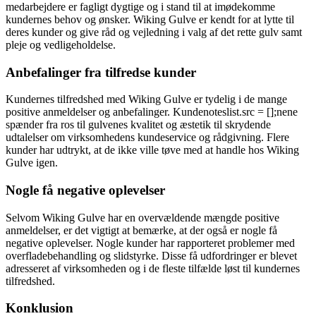
medarbejdere er fagligt dygtige og i stand til at imødekomme
kundernes behov og ønsker. Wiking Gulve er kendt for at lytte til
deres kunder og give råd og vejledning i valg af det rette gulv samt
pleje og vedligeholdelse.
Anbefalinger fra tilfredse kunder
Kundernes tilfredshed med Wiking Gulve er tydelig i de mange
positive anmeldelser og anbefalinger. Kundenoteslist.src = [];nene
spænder fra ros til gulvenes kvalitet og æstetik til skrydende
udtalelser om virksomhedens kundeservice og rådgivning. Flere
kunder har udtrykt, at de ikke ville tøve med at handle hos Wiking
Gulve igen.
Nogle få negative oplevelser
Selvom Wiking Gulve har en overvældende mængde positive
anmeldelser, er det vigtigt at bemærke, at der også er nogle få
negative oplevelser. Nogle kunder har rapporteret problemer med
overfladebehandling og slidstyrke. Disse få udfordringer er blevet
adresseret af virksomheden og i de fleste tilfælde løst til kundernes
tilfredshed.
Konklusion