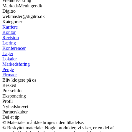
Fremtidssikring
MarkedsMeninger.dk
Digitro
webmaster@digitro.dk
Kategorier
Karriere
Kontor
Revision
Læring
Konferencer
Lager
Lokaler
Markedsføring
Penge
Firmaer
Bliv klogere på os
Besked
Presseinfo
Eksponering
Profil
Nyhedsbrevet
Partnerskaber
Del et tip
© Materialet må ikke bruges uden tilladelse.
© Beskyttet materiale. Nogle produkter, vi viser, er en del af