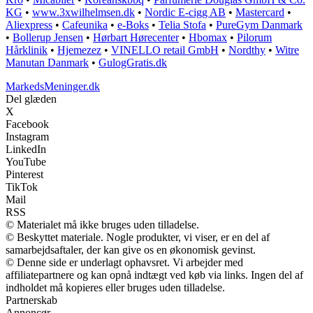
KG
•
www.3xwilhelmsen.dk
•
Nordic E-cigg AB
•
Mastercard
•
Aliexpress
•
Cafeunika
•
e-Boks
•
Telia Stofa
•
PureGym Danmark
•
Bollerup Jensen
•
Hørbart Hørecenter
•
Hbomax
•
Pilorum
Hårklinik
•
Hjemezez
•
VINELLO retail GmbH
•
Nordthy
•
Witre
Manutan Danmark
•
GulogGratis.dk
MarkedsMeninger.dk
Del glæden
X
Facebook
Instagram
LinkedIn
YouTube
Pinterest
TikTok
Mail
RSS
© Materialet må ikke bruges uden tilladelse.
© Beskyttet materiale. Nogle produkter, vi viser, er en del af
samarbejdsaftaler, der kan give os en økonomisk gevinst.
© Denne side er underlagt ophavsret. Vi arbejder med
affiliatepartnere og kan opnå indtægt ved køb via links. Ingen del af
indholdet må kopieres eller bruges uden tilladelse.
Partnerskab
Annoncør