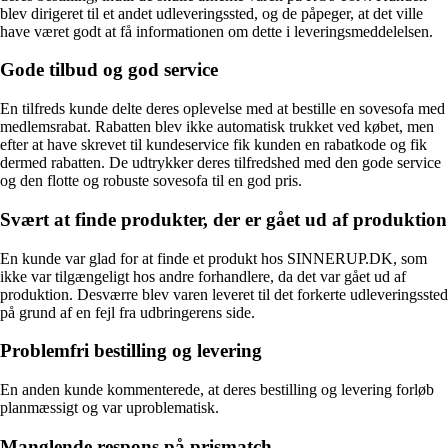
blev dirigeret til et andet udleveringssted, og de påpeger, at det ville
have været godt at få informationen om dette i leveringsmeddelelsen.
Gode tilbud og god service
En tilfreds kunde delte deres oplevelse med at bestille en sovesofa med
medlemsrabat. Rabatten blev ikke automatisk trukket ved købet, men
efter at have skrevet til kundeservice fik kunden en rabatkode og fik
dermed rabatten. De udtrykker deres tilfredshed med den gode service
og den flotte og robuste sovesofa til en god pris.
Svært at finde produkter, der er gået ud af produktion
En kunde var glad for at finde et produkt hos SINNERUP.DK, som
ikke var tilgængeligt hos andre forhandlere, da det var gået ud af
produktion. Desværre blev varen leveret til det forkerte udleveringssted
på grund af en fejl fra udbringerens side.
Problemfri bestilling og levering
En anden kunde kommenterede, at deres bestilling og levering forløb
planmæssigt og var uproblematisk.
Manglende respons på prismatch