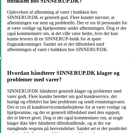
butikken hos SINNERUP.DK?
Oplevelsen af afhentning af varer i butikken hos
SINNERUP.DK er generelt god. Flere kunder nævner, at
afhentningen var nem og problemfri. Der er ros til personalet for
at være venlige og hjælpsomme under afhentningen. Dog er der
også kommentarer om, at det ville være bedre, hvis der kun
kunne leveres til en SINNERUP-butik for at spare
fragtomkostninger. Samlet set er der tilfredshed med
afhentningen af varer i butikken hos SINNERUP.DK.
Hvordan håndterer SINNERUP.DK klager og
problemer med varer?
SINNERUP.DK håndterer generelt klager og problemer med
varer godt. Flere kunder beretter om god kundeservice, der
hurtigt og effektivt har løst problemer og sendt erstatningsvarer.
Der er ros til kundeservicemedarbejderne for at være venlige og
hjælpsomme, og der er generelt tilfredshed med den support,
der er blevet givet. Dog er der også kommentarer om, at nogle
klager ikke blev håndteret tilfredsstillende, og at der var
manglende respons på henvendelser. Samlet set er der positivitet