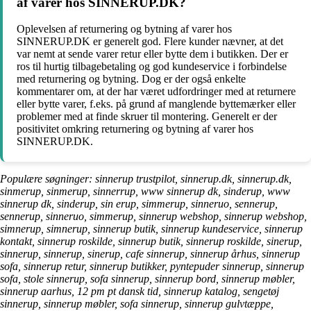
af varer hos SINNERUP.DK?
Oplevelsen af returnering og bytning af varer hos
SINNERUP.DK er generelt god. Flere kunder nævner, at det
var nemt at sende varer retur eller bytte dem i butikken. Der er
ros til hurtig tilbagebetaling og god kundeservice i forbindelse
med returnering og bytning. Dog er der også enkelte
kommentarer om, at der har været udfordringer med at returnere
eller bytte varer, f.eks. på grund af manglende byttemærker eller
problemer med at finde skruer til montering. Generelt er der
positivitet omkring returnering og bytning af varer hos
SINNERUP.DK.
Populære søgninger: sinnerup trustpilot, sinnerup.dk, sinnerup.dk,
sinmerup, sinmerup, sinnerrup, www sinnerup dk, sinderup, www
sinnerup dk, sinderup, sin erup, simmerup, sinneruo, sennerup,
sennerup, sinneruo, simmerup, sinnerup webshop, sinnerup webshop,
simnerup, simnerup, sinnerup butik, sinnerup kundeservice, sinnerup
kontakt, sinnerup roskilde, sinnerup butik, sinnerup roskilde, sinerup,
sinnerup, sinnerup, sinerup, cafe sinnerup, sinnerup århus, sinnerup
sofa, sinnerup retur, sinnerup butikker, pyntepuder sinnerup, sinnerup
sofa, stole sinnerup, sofa sinnerup, sinnerup bord, sinnerup møbler,
sinnerup aarhus, 12 pm pt dansk tid, sinnerup katalog, sengetøj
sinnerup, sinnerup møbler, sofa sinnerup, sinnerup gulvtæppe,