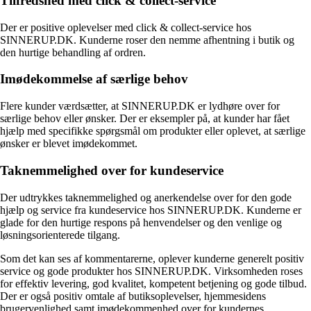
Tilfredshed med click & collect-service
Der er positive oplevelser med click & collect-service hos
SINNERUP.DK. Kunderne roser den nemme afhentning i butik og
den hurtige behandling af ordren.
Imødekommelse af særlige behov
Flere kunder værdsætter, at SINNERUP.DK er lydhøre over for
særlige behov eller ønsker. Der er eksempler på, at kunder har fået
hjælp med specifikke spørgsmål om produkter eller oplevet, at særlige
ønsker er blevet imødekommet.
Taknemmelighed over for kundeservice
Der udtrykkes taknemmelighed og anerkendelse over for den gode
hjælp og service fra kundeservice hos SINNERUP.DK. Kunderne er
glade for den hurtige respons på henvendelser og den venlige og
løsningsorienterede tilgang.
Som det kan ses af kommentarerne, oplever kunderne generelt positiv
service og gode produkter hos SINNERUP.DK. Virksomheden roses
for effektiv levering, god kvalitet, kompetent betjening og gode tilbud.
Der er også positiv omtale af butiksoplevelser, hjemmesidens
brugervenlighed samt imødekommenhed over for kundernes