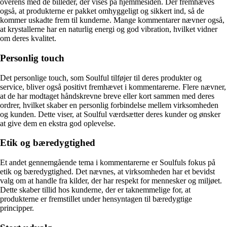
overens med de billeder, der vises på hjemmesiden. Der fremhæves
også, at produkterne er pakket omhyggeligt og sikkert ind, så de
kommer uskadte frem til kunderne. Mange kommentarer nævner også,
at krystallerne har en naturlig energi og god vibration, hvilket vidner
om deres kvalitet.
Personlig touch
Det personlige touch, som Soulful tilføjer til deres produkter og
service, bliver også positivt fremhævet i kommentarerne. Flere nævner,
at de har modtaget håndskrevne breve eller kort sammen med deres
ordrer, hvilket skaber en personlig forbindelse mellem virksomheden
og kunden. Dette viser, at Soulful værdsætter deres kunder og ønsker
at give dem en ekstra god oplevelse.
Etik og bæredygtighed
Et andet gennemgående tema i kommentarerne er Soulfuls fokus på
etik og bæredygtighed. Det nævnes, at virksomheden har et bevidst
valg om at handle fra kilder, der har respekt for mennesker og miljøet.
Dette skaber tillid hos kunderne, der er taknemmelige for, at
produkterne er fremstillet under hensyntagen til bæredygtige
principper.