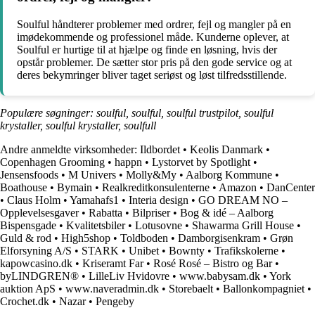
Soulful håndterer problemer med ordrer, fejl og mangler på en
imødekommende og professionel måde. Kunderne oplever, at
Soulful er hurtige til at hjælpe og finde en løsning, hvis der
opstår problemer. De sætter stor pris på den gode service og at
deres bekymringer bliver taget seriøst og løst tilfredsstillende.
Populære søgninger: soulful, soulful, soulful trustpilot, soulful
krystaller, soulful krystaller, soulfull
Andre anmeldte virksomheder:
Ildbordet
•
Keolis Danmark
•
Copenhagen Grooming
•
happn
•
Lystorvet by Spotlight
•
Jensensfoods
•
M Univers
•
Molly&My
•
Aalborg Kommune
•
Boathouse
•
Bymain
•
Realkreditkonsulenterne
•
Amazon
•
DanCenter
•
Claus Holm
•
Yamahafs1
•
Interia design
•
GO DREAM NO –
Opplevelsesgaver
•
Rabatta
•
Bilpriser
•
Bog & idé – Aalborg
Bispensgade
•
Kvalitetsbiler
•
Lotusovne
•
Shawarma Grill House
•
Guld & rod
•
High5shop
•
Toldboden
•
Damborgisenkram
•
Grøn
Elforsyning A/S
•
STARK
•
Unibet
•
Bownty
•
Trafikskolerne
•
kapowcasino.dk
•
Kriseramt Far
•
Rosé Rosé – Bistro og Bar
•
byLINDGREN®
•
LilleLiv Hvidovre
•
www.babysam.dk
•
York
auktion ApS
•
www.naveradmin.dk
•
Storebaelt
•
Ballonkompagniet
•
Crochet.dk
•
Nazar
•
Pengeby