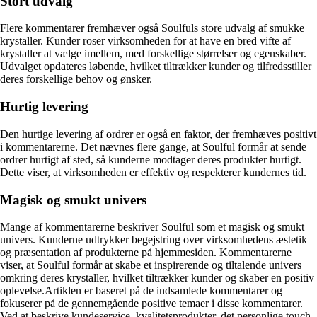
Stort udvalg
Flere kommentarer fremhæver også Soulfuls store udvalg af smukke
krystaller. Kunder roser virksomheden for at have en bred vifte af
krystaller at vælge imellem, med forskellige størrelser og egenskaber.
Udvalget opdateres løbende, hvilket tiltrækker kunder og tilfredsstiller
deres forskellige behov og ønsker.
Hurtig levering
Den hurtige levering af ordrer er også en faktor, der fremhæves positivt
i kommentarerne. Det nævnes flere gange, at Soulful formår at sende
ordrer hurtigt af sted, så kunderne modtager deres produkter hurtigt.
Dette viser, at virksomheden er effektiv og respekterer kundernes tid.
Magisk og smukt univers
Mange af kommentarerne beskriver Soulful som et magisk og smukt
univers. Kunderne udtrykker begejstring over virksomhedens æstetik
og præsentation af produkterne på hjemmesiden. Kommentarerne
viser, at Soulful formår at skabe et inspirerende og tiltalende univers
omkring deres krystaller, hvilket tiltrækker kunder og skaber en positiv
oplevelse.Artiklen er baseret på de indsamlede kommentarer og
fokuserer på de gennemgående positive temaer i disse kommentarer.
Ved at beskrive kundeservice, kvalitetsprodukter, det personlige touch,