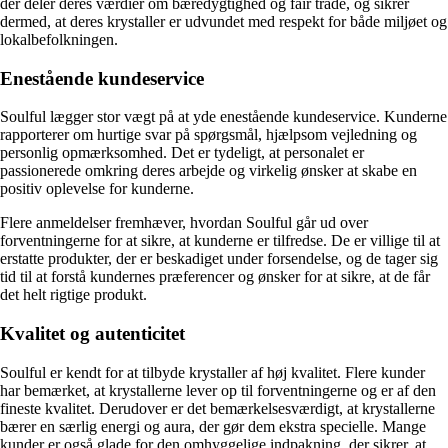
der deler deres værdier om bæredygtighed og fair trade, og sikrer
dermed, at deres krystaller er udvundet med respekt for både miljøet og
lokalbefolkningen.
Enestående kundeservice
Soulful lægger stor vægt på at yde enestående kundeservice. Kunderne
rapporterer om hurtige svar på spørgsmål, hjælpsom vejledning og
personlig opmærksomhed. Det er tydeligt, at personalet er
passionerede omkring deres arbejde og virkelig ønsker at skabe en
positiv oplevelse for kunderne.
Flere anmeldelser fremhæver, hvordan Soulful går ud over
forventningerne for at sikre, at kunderne er tilfredse. De er villige til at
erstatte produkter, der er beskadiget under forsendelse, og de tager sig
tid til at forstå kundernes præferencer og ønsker for at sikre, at de får
det helt rigtige produkt.
Kvalitet og autenticitet
Soulful er kendt for at tilbyde krystaller af høj kvalitet. Flere kunder
har bemærket, at krystallerne lever op til forventningerne og er af den
fineste kvalitet. Derudover er det bemærkelsesværdigt, at krystallerne
bærer en særlig energi og aura, der gør dem ekstra specielle. Mange
kunder er også glade for den omhyggelige indpakning, der sikrer, at