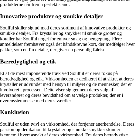
produkterne når frem i perfekt stand.
Innovative produkter og smukke detaljer
Soulful skiller sig ud med deres sortiment af innovative produkter og
smukke detaljer. Fra krystaller og smykker til smukke grotter og
koraller har Soulful noget for enhver smag og pengepung. Flere
anmeldelser fremhæver også det håndskrevne kort, der medfølger hver
pakke, som en fin detalje, der giver en personlig følelse.
Bæredygtighed og etik
Et af de mest imponerende træk ved Soulful er deres fokus på
bæredygtighed og etik. Virksomheden er dedikeret til at sikre, at deres
krystaller er udvundet med hensyn til miljøet og de mennesker, der er
involveret i processen. Dette viser sig gennem deres valg af
leverandører og deres bevidsthed om at vælge produkter, der er i
overensstemmelse med deres værdier.
Konklusion
Soulful er uden tvivl en virksomhed, der fortjener anerkendelse. Deres
passion og dedikation til krystaller og smukke smykker skinner
igennem i hvert aspekt af deres virksomhed. Fra deres bæredygtige