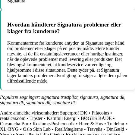
Signatura.
Hvordan håndterer Signatura problemer eller
klager fra kunderne?
Kommentarerne fra kunderne antyder, at Signatura tager hånd
om problemer eller klager på en positiv måde. Flere kunder
nævnte, at de fik erstatningsleverancer eller hurtige løsninger,
når de oplevede problemer med levering eller produkter. Det
blev også kommenteret, at kundeservice var venlige og
hjælpsomme i disse situationer. Dette tyder på, at Signatura
tager kunders problemer alvorligt og forsøger at løse dem på en
tilfredsstillende måde.
Populære søgninger: signatura trustpilot, signatura, signatura dk,
signatura dk, signatura.dk, signature.dk
Andre anmeldte virksomheder:
Superprof DK
•
Fifacoins
•
rentalcar.com
•
Tipster
•
Kärnfull Energi
•
BØGES BÅDE
•
Cucaracha Bar
•
Kostume-Pusheren.dk
•
Have & Hus
•
Tradeinn
•
XL-BYG
•
Oslo Skin Lab
•
RealMæglerne
•
Travelis
•
DinGæld
•
Steam
•
Speciallæge Uffe Gjede
•
Boxbike danmark / sverige
•