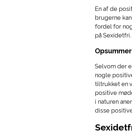
En af de posit
brugerne kan
fordel for n
på Sexidetfri.
Opsummer
Selvom der er
nogle positiv
tiltrukket en
positive mød
i naturen ane
disse positiv
Sexidetf