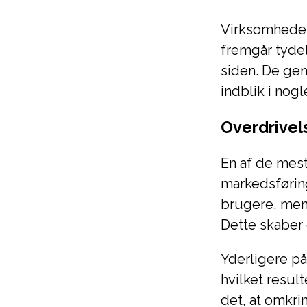
Virksomheden
fremgår tyde
siden. De ge
indblik i nog
Overdrivels
En af de mest
markedsførin
brugere, men 
Dette skaber 
Yderligere p
hvilket resul
det, at omkrin