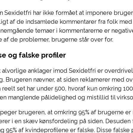
 Sexidetfri har ikke formået at imponere bruger
ligt af de indsamlede kommentarer fra folk med
nnemgående temaer i kommentarerne er negative
le af de problemer, brugerne står over for.
e og falske profiler
 alvorlige anklager imod Sexidetfri er overdrive
g. Brugeren nævner, at siden reklamerer med ov
reelt set har under 500, hvoraf kun omkring 100 
en manglende pålidelighed og mistillid til virk
åpeger brugeren, at omkring 95% af brugerne e
terer i en skæv kønsfordeling på siden. Desude
g 95% af kvindeprofilene er falske. Disse falske p