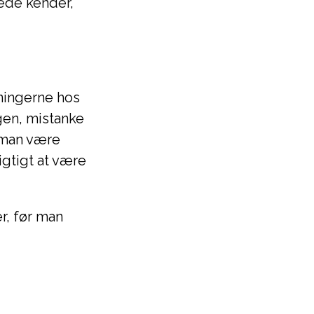
ede kender,
tningerne hos
gen, mistanke
l man være
igtigt at være
r, før man