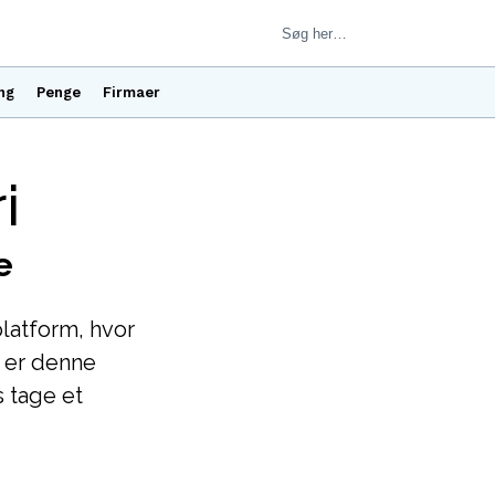
ng
Penge
Firmaer
i
e
latform, hvor
 er denne
s tage et