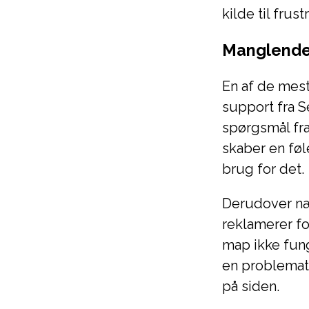
kilde til fru
Manglende 
En af de mes
support fra S
spørgsmål fra
skaber en føl
brug for det.
Derudover næ
reklamerer fo
map ikke fung
en problemat
på siden.