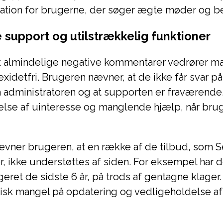
stration for brugerne, der søger ægte møder og 
support og utilstrækkelig funktioner
t almindelige negative kommentarer vedrører m
exidetfri. Brugeren nævner, at de ikke får svar p
 administratoren og at supporten er fraværende
else af uinteresse og manglende hjælp, når bru
vner brugeren, at en række af de tilbud, som Se
r, ikke understøttes af siden. For eksempel har
eret de sidste 6 år, på trods af gentagne klager.
isk mangel på opdatering og vedligeholdelse af