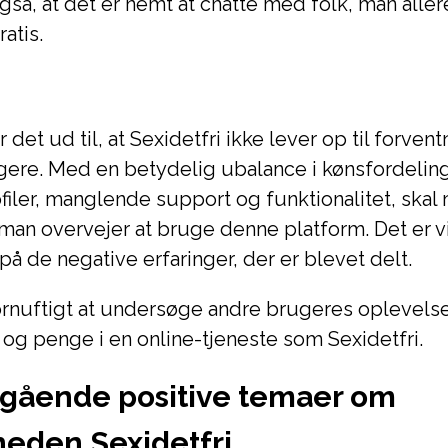
å, at det er nemt at chatte med folk, man aller
ratis.
 det ud til, at Sexidetfri ikke lever op til forven
gere. Med en betydelig ubalance i kønsfordelin
filer, manglende support og funktionalitet, ska
r man overvejer at bruge denne platform. Det er v
de negative erfaringer, der er blevet delt.
fornuftigt at undersøge andre brugeres oplevelse
d og penge i en online-tjeneste som Sexidetfri.
ående positive temaer om
eden Sexidetfri