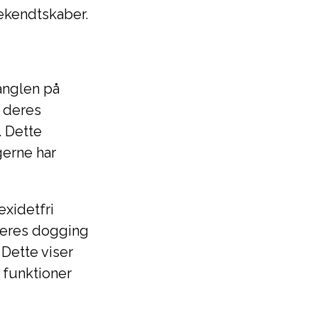
bekendtskaber.
anglen på
å deres
. Dette
gerne har
xidetfri
 deres dogging
 Dette viser
 funktioner