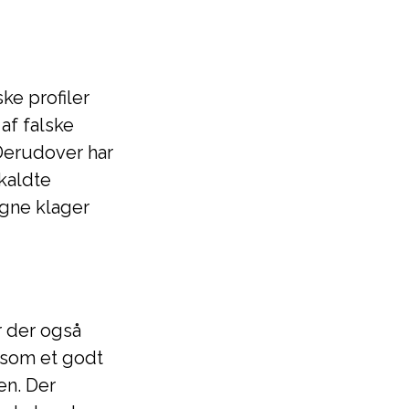
ke profiler
af falske
 Derudover har
kaldte
agne klager
 der også
 som et godt
n. Der