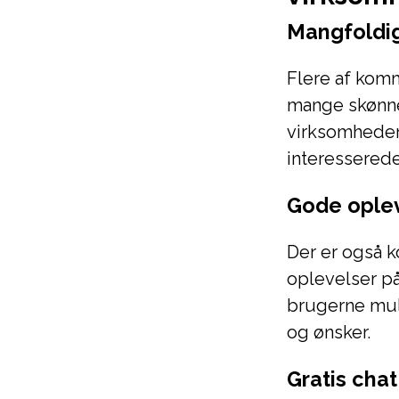
Mangfoldig
Flere af komm
mange skønne
virksomheden 
interesserede
Gode ople
Der er også k
oplevelser på
brugerne muli
og ønsker.
Gratis cha