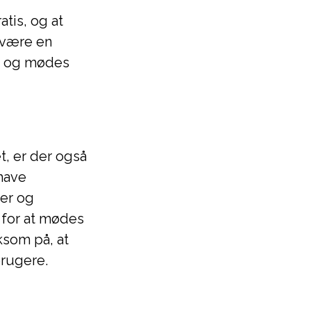
atis, og at
 være en
er og mødes
t, er der også
 have
ser og
 for at mødes
ksom på, at
brugere.