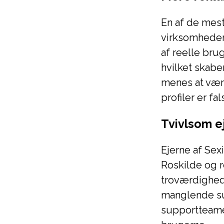
En af de mest
virksomheden
af reelle bru
hvilket skabe
menes at være
profiler er fal
Tvivlsom e
Ejerne af Sex
Roskilde og r
troværdighed
manglende su
supportteamet