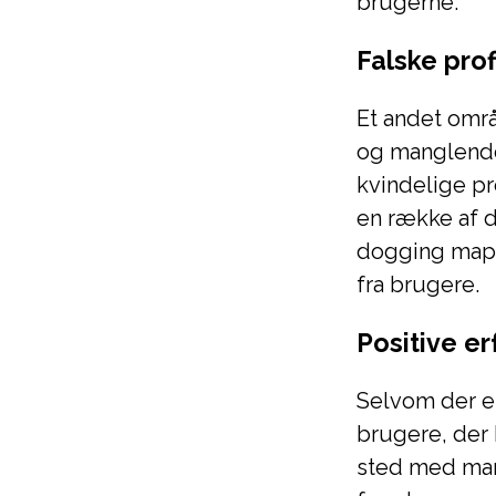
brugerne.
Falske pro
Et andet områd
og manglende 
kvindelige pr
en række af d
dogging map, 
fra brugere.
Positive er
Selvom der e
brugere, der 
sted med man