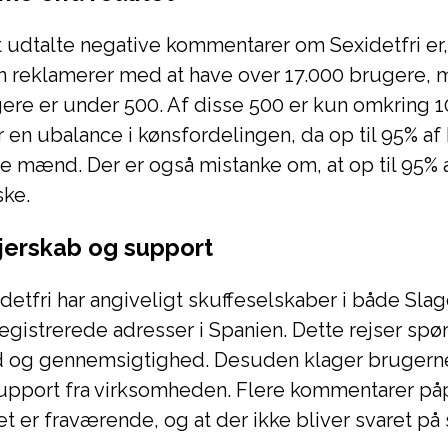
 udtalte negative kommentarer om Sexidetfri er,
 reklamerer med at have over 17.000 brugere, m
gere er under 500. Af disse 500 er kun omkring 1
r en ubalance i kønsfordelingen, da op til 95% a
 mænd. Der er også mistanke om, at op til 95% 
ske.
jerskab og support
idetfri har angiveligt skuffeselskaber i både Sla
egistrerede adresser i Spanien. Dette rejser sp
 og gennemsigtighed. Desuden klager brugern
pport fra virksomheden. Flere kommentarer påp
 er fraværende, og at der ikke bliver svaret på