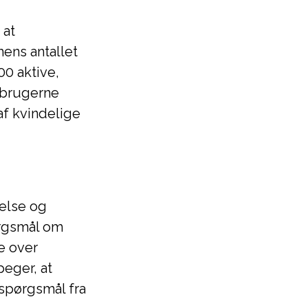
 at
ens antallet
00 aktive,
f brugerne
af kvindelige
gelse og
ørgsmål om
e over
eger, at
 spørgsmål fra