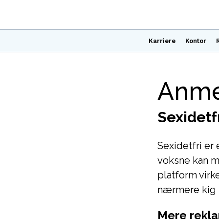
Karriere
Kontor
Anmel
Sexidet
Sexidetfri er
voksne kan m
platform virk
nærmere kig p
Mere rekla