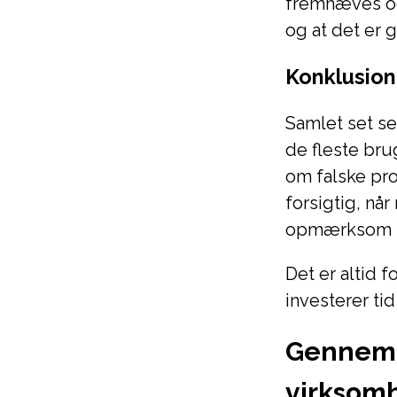
fremhæves ogs
og at det er g
Konklusion
Samlet set ser
de fleste bru
om falske pro
forsigtig, nå
opmærksom på 
Det er altid 
investerer ti
Gennemg
virksomh