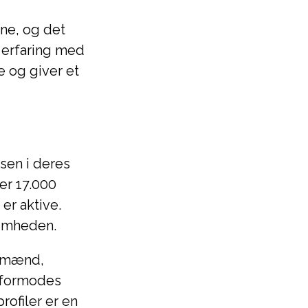
ne, og det
 erfaring med
 og giver et
lsen i deres
er 17.000
er aktive.
somheden.
r mænd,
n formodes
rofiler er en