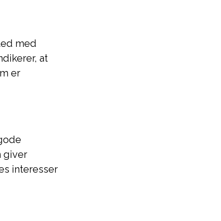
sted med
ikerer, at
om er
 gode
 giver
es interesser