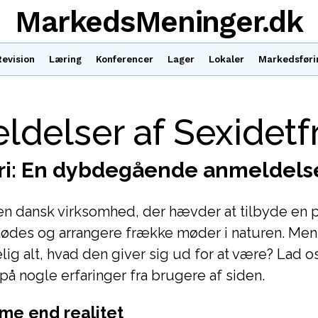
MarkedsMeninger.dk
Revision
Læring
Konferencer
Lager
Lokaler
Markedsføri
delser af Sexidetfr
fri: En dybdegående anmeldels
 en dansk virksomhed, der hævder at tilbyde en p
ødes og arrangere frække møder i naturen. Men
elig alt, hvad den giver sig ud for at være? Lad o
å nogle erfaringer fra brugere af siden.
me end realitet