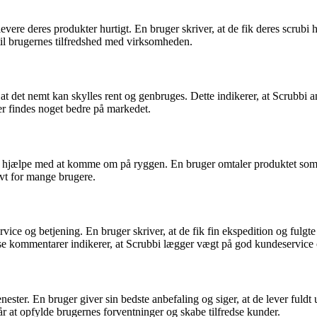
ere deres produkter hurtigt. En bruger skriver, at de fik deres scrubi 
til brugernes tilfredshed med virksomheden.
 det nemt kan skylles rent og genbruges. Dette indikerer, at Scrubbi an
er findes noget bedre på markedet.
 hjælpe med at komme om på ryggen. En bruger omtaler produktet som li
ivt for mange brugere.
ce og betjening. En bruger skriver, at de fik fin ekspedition og fulgte
se kommentarer indikerer, at Scrubbi lægger vægt på god kundeservice og 
ster. En bruger giver sin bedste anbefaling og siger, at de lever fuldt u
år at opfylde brugernes forventninger og skabe tilfredse kunder.