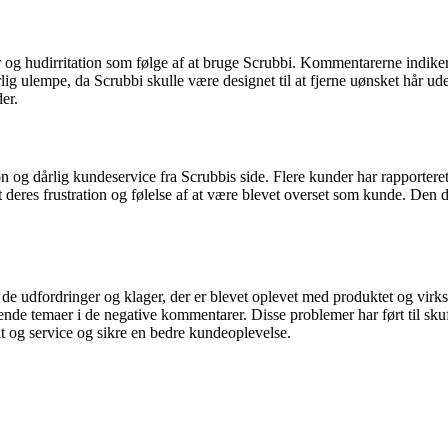
g hudirritation som følge af at bruge Scrubbi. Kommentarerne indikerer
lig ulempe, da Scrubbi skulle være designet til at fjerne uønsket hår u
er.
dårlig kundeservice fra Scrubbis side. Flere kunder har rapporteret, a
et deres frustration og følelse af at være blevet overset som kunde. Den
 de udfordringer og klager, der er blevet oplevet med produktet og vi
temaer i de negative kommentarer. Disse problemer har ført til skuffel
t og service og sikre en bedre kundeoplevelse.