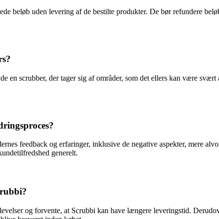
vede beløb uden levering af de bestilte produkter. De bør refundere b
rs?
byde en scrubber, der tager sig af områder, som det ellers kan være svært
dringsproces?
ernes feedback og erfaringer, inklusive de negative aspekter, mere alvo
kundetilfredshed generelt.
crubbi?
velser og forvente, at Scrubbi kan have længere leveringstid. Derudov