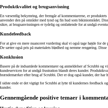
Produktkvalitet og brugsanvisning
En væsentlig bekymring, der fremgår af kommentarerne, er produktets k
anvender den på områder med tynd og fin hud som bikiniområdet. Disse ne
sikre, at brugsanvisningen er tydelig og omfattende for at undgå event
Kundefeedback
For at give en mere nuanceret vurdering skal vi også tage højde for de 
De sætter også pris på materialets blødhed og nemme rengøring. Disse p
Konklusion
Basere på de indsamlede kommentarer og anmeldelser af Scrubbi og virk
kundeservicen for at undgå frustration blandt deres kunder. Produktkv
brændemærker efter brug af Scrubbi. Der er dog også kunder, der har ha
I sidste ende er det vigtigt for Scrubbi at lytte til kundernes feedback
kunder.
Gennemgående positive temaer i komment