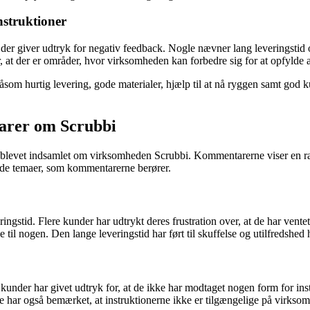
nstruktioner
 der giver udtryk for negativ feedback. Nogle nævner lang leveringstid
at der er områder, hvor virksomheden kan forbedre sig for at opfylde a
åsom hurtig levering, gode materialer, hjælp til at nå ryggen samt god ku
arer om Scrubbi
 er blevet indsamlet om virksomheden Scrubbi. Kommentarerne viser en
nde temaer, som kommentarerne berører.
stid. Flere kunder har udtrykt deres frustration over, at de har ventet 
til nogen. Den lange leveringstid har ført til skuffelse og utilfredshed 
nder har givet udtryk for, at de ikke har modtaget nogen form for inst
ne har også bemærket, at instruktionerne ikke er tilgængelige på virks