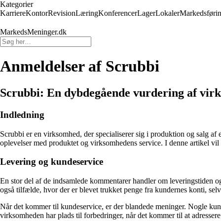
Kategorier
Karriere
Kontor
Revision
Læring
Konferencer
Lager
Lokaler
Markedsføri
MarkedsMeninger.dk
Anmeldelser af Scrubbi
Scrubbi: En dybdegående vurdering af vir
Indledning
Scrubbi er en virksomhed, der specialiserer sig i produktion og salg 
oplevelser med produktet og virksomhedens service. I denne artikel vi
Levering og kundeservice
En stor del af de indsamlede kommentarer handler om leveringstiden og 
også tilfælde, hvor der er blevet trukket penge fra kundernes konti, s
Når det kommer til kundeservice, er der blandede meninger. Nogle kund
virksomheden har plads til forbedringer, når det kommer til at adresse