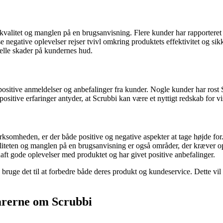
valitet og manglen på en brugsanvisning. Flere kunder har rapporteret
gative oplevelser rejser tvivl omkring produktets effektivitet og sikke
uelle skader på kundernes hud.
positive anmeldelser og anbefalinger fra kunder. Nogle kunder har rost S
ositive erfaringer antyder, at Scrubbi kan være et nyttigt redskab for 
somheden, er der både positive og negative aspekter at tage højde for.
aliteten og manglen på en brugsanvisning er også områder, der kræver 
ft gode oplevelser med produktet og har givet positive anbefalinger.
 og bruge det til at forbedre både deres produkt og kundeservice. Dette v
arerne om Scrubbi