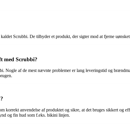
r kaldet Scrubbi. De tilbyder et produkt, der sigter mod at fjerne uønske
aft med Scrubbi?
i. Nogle af de mest nævnte problemer er lang leveringstid og brændmær
brugen.
d?
 korrekt anvendelse af produktet og sikre, at det bruges sikkert og effe
nd og fin hud som f.eks. bikini linjen.