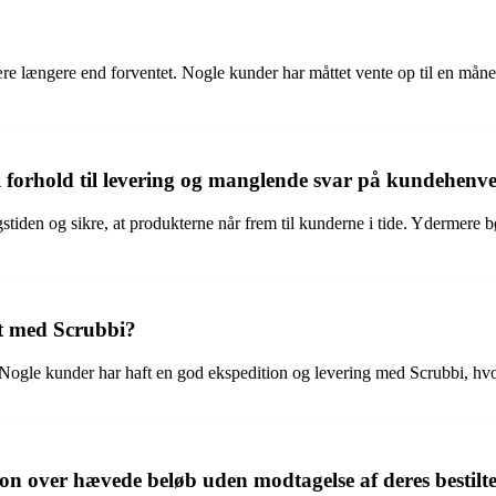
e længere end forventet. Nogle kunder har måttet vente op til en måned f
 forhold til levering og manglende svar på kundehenv
tiden og sikre, at produkterne når frem til kunderne i tide. Ydermere b
aft med Scrubbi?
 Nogle kunder har haft en god ekspedition og levering med Scrubbi, hvor
n over hævede beløb uden modtagelse af deres bestilt