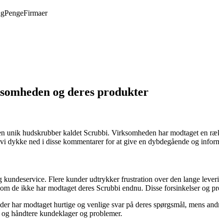
ng
Penge
Firmaer
ksomheden og deres produkter
af en unik hudskrubber kaldet Scrubbi. Virksomheden har modtaget en ræ
l vi dykke ned i disse kommentarer for at give en dybdegående og info
kundeservice. Flere kunder udtrykker frustration over den lange leveri
elvom de ikke har modtaget deres Scrubbi endnu. Disse forsinkelser og p
er har modtaget hurtige og venlige svar på deres spørgsmål, mens andr
re og håndtere kundeklager og problemer.