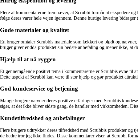
Hurtig ekspedition og levering
Flere af kommentarerne fremhæver, at Scrubbi formår at ekspedere og lev
følge deres varer hele vejen igennem. Denne hurtige levering bidrager 
Gode materialer og kvalitet
En bruger omtaler Scrubbis materiale som lækkert og blødt og nævner, at
bruger giver endda produktet sin bedste anbefaling og mener ikke, at d
Hjælp til at nå ryggen
Et gennemgående positivt tema i kommentarerne er Scrubbis evne til at
Dette aspekt af Scrubbi kan være til stor hjælp og gør produktet attrakt
God kundeservice og betjening
Mange brugere nævner deres positive erfaringer med Scrubbis kundeservi
siger, at det ikke bliver sidste gang, de handler med virksomheden. Dis
Kundetilfredshed og anbefalinger
Flere brugere udtrykker deres tilfredshed med Scrubbis produkter og tjene
de bedre tror jeg ikke findes. Disse kommentarer viser, at Scrubbi form