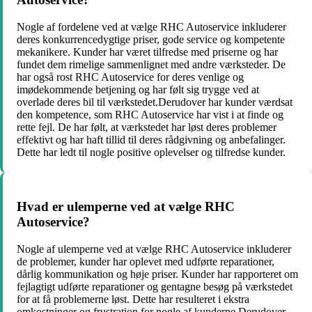
Nogle af fordelene ved at vælge RHC Autoservice inkluderer
deres konkurrencedygtige priser, gode service og kompetente
mekanikere. Kunder har været tilfredse med priserne og har
fundet dem rimelige sammenlignet med andre værksteder. De
har også rost RHC Autoservice for deres venlige og
imødekommende betjening og har følt sig trygge ved at
overlade deres bil til værkstedet.Derudover har kunder værdsat
den kompetence, som RHC Autoservice har vist i at finde og
rette fejl. De har følt, at værkstedet har løst deres problemer
effektivt og har haft tillid til deres rådgivning og anbefalinger.
Dette har ledt til nogle positive oplevelser og tilfredse kunder.
Hvad er ulemperne ved at vælge RHC
Autoservice?
Nogle af ulemperne ved at vælge RHC Autoservice inkluderer
de problemer, kunder har oplevet med udførte reparationer,
dårlig kommunikation og høje priser. Kunder har rapporteret om
fejlagtigt udførte reparationer og gentagne besøg på værkstedet
for at få problemerne løst. Dette har resulteret i ekstra
omkostninger og frustration for nogle af kunderne.Derudover