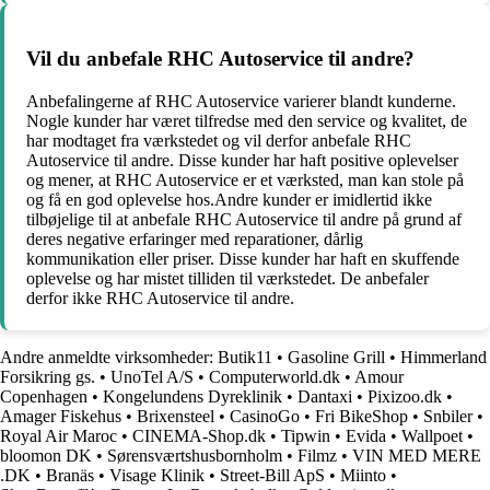
Vil du anbefale RHC Autoservice til andre?
Anbefalingerne af RHC Autoservice varierer blandt kunderne.
Nogle kunder har været tilfredse med den service og kvalitet, de
har modtaget fra værkstedet og vil derfor anbefale RHC
Autoservice til andre. Disse kunder har haft positive oplevelser
og mener, at RHC Autoservice er et værksted, man kan stole på
og få en god oplevelse hos.Andre kunder er imidlertid ikke
tilbøjelige til at anbefale RHC Autoservice til andre på grund af
deres negative erfaringer med reparationer, dårlig
kommunikation eller priser. Disse kunder har haft en skuffende
oplevelse og har mistet tilliden til værkstedet. De anbefaler
derfor ikke RHC Autoservice til andre.
Andre anmeldte virksomheder:
Butik11
•
Gasoline Grill
•
Himmerland
Forsikring gs.
•
UnoTel A/S
•
Computerworld.dk
•
Amour
Copenhagen
•
Kongelundens Dyreklinik
•
Dantaxi
•
Pixizoo.dk
•
Amager Fiskehus
•
Brixensteel
•
CasinoGo
•
Fri BikeShop
•
Snbiler
•
Royal Air Maroc
•
CINEMA-Shop.dk
•
Tipwin
•
Evida
•
Wallpoet
•
bloomon DK
•
Sørensværtshusbornholm
•
Filmz
•
VIN MED MERE
.DK
•
Branäs
•
Visage Klinik
•
Street-Bill ApS
•
Miinto
•