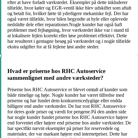
efter at have forladt værkstedet. Eksempler på dette inkluderer
tilfælde, hvor køler og EGR-ventil ikke blev udskiftet som aftalt
og betalt for, hvilket førte til yderligere mekaniske fejl. Der har
også været tilfælde, hvor bilen begyndte at hyle eller oplevede
nedslidte dele efter reparationer.Nogle kunder har også haft
problemer med fejlsøgning, hvor værkstedet ikke var i stand til
at lokalisere fejlen korrekt eller løse problemet effektivt. Dette
har resulteret i gentagne besøg på værkstedet og i nogle tilfælde
ekstra udgifter for at få fejlene løst andre steder.
Hvad er priserne hos RHC Autoservice
sammenlignet med andre værksteder?
Priserne hos RHC Autoservice er blevet omtalt af kunder som
både rimelige og høje. Nogle kunder har været tilfredse med
priserne og har fundet dem konkurrencedygtige eller endda
billigere end andre værksteder. De har rost RHC Autoservice
for deres gode priser og værdi for pengene.På den anden side
har nogle kunder fundet priserne hos RHC Autoservice højere
end forventet eller højere end priserne hos andre værksteder. De
har specifikt nævnt eksempler på priser for reservedele og
materialer, der var markant højere end internetpriser. Dette har