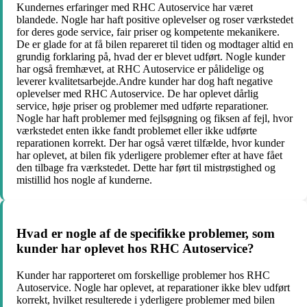
Kundernes erfaringer med RHC Autoservice har været
blandede. Nogle har haft positive oplevelser og roser værkstedet
for deres gode service, fair priser og kompetente mekanikere.
De er glade for at få bilen repareret til tiden og modtager altid en
grundig forklaring på, hvad der er blevet udført. Nogle kunder
har også fremhævet, at RHC Autoservice er pålidelige og
leverer kvalitetsarbejde.Andre kunder har dog haft negative
oplevelser med RHC Autoservice. De har oplevet dårlig
service, høje priser og problemer med udførte reparationer.
Nogle har haft problemer med fejlsøgning og fiksen af fejl, hvor
værkstedet enten ikke fandt problemet eller ikke udførte
reparationen korrekt. Der har også været tilfælde, hvor kunder
har oplevet, at bilen fik yderligere problemer efter at have fået
den tilbage fra værkstedet. Dette har ført til mistrøstighed og
mistillid hos nogle af kunderne.
Hvad er nogle af de specifikke problemer, som
kunder har oplevet hos RHC Autoservice?
Kunder har rapporteret om forskellige problemer hos RHC
Autoservice. Nogle har oplevet, at reparationer ikke blev udført
korrekt, hvilket resulterede i yderligere problemer med bilen