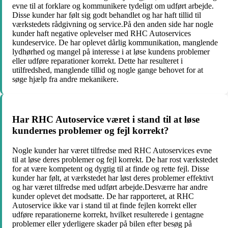
evne til at forklare og kommunikere tydeligt om udført arbejde.
Disse kunder har følt sig godt behandlet og har haft tillid til
værkstedets rådgivning og service.På den anden side har nogle
kunder haft negative oplevelser med RHC Autoservices
kundeservice. De har oplevet dårlig kommunikation, manglende
lydhørhed og mangel på interesse i at løse kundens problemer
eller udføre reparationer korrekt. Dette har resulteret i
utilfredshed, manglende tillid og nogle gange behovet for at
søge hjælp fra andre mekanikere.
Har RHC Autoservice været i stand til at løse
kundernes problemer og fejl korrekt?
Nogle kunder har været tilfredse med RHC Autoservices evne
til at løse deres problemer og fejl korrekt. De har rost værkstedet
for at være kompetent og dygtig til at finde og rette fejl. Disse
kunder har følt, at værkstedet har løst deres problemer effektivt
og har været tilfredse med udført arbejde.Desværre har andre
kunder oplevet det modsatte. De har rapporteret, at RHC
Autoservice ikke var i stand til at finde fejlen korrekt eller
udføre reparationerne korrekt, hvilket resulterede i gentagne
problemer eller yderligere skader på bilen efter besøg på