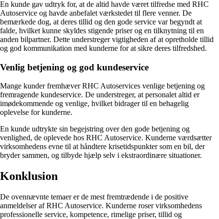
En kunde gav udtryk for, at de altid havde været tilfredse med RHC
Autoservice og havde anbefalet værkstedet til flere venner. De
bemærkede dog, at deres tillid og den gode service var begyndt at
falde, hvilket kunne skyldes stigende priser og en tilknytning til en
anden bilpartner. Dette understreger vigtigheden af at opretholde tillid
og god kommunikation med kunderne for at sikre deres tilfredshed.
Venlig betjening og god kundeservice
Mange kunder fremhæver RHC Autoservices venlige betjening og
fremragende kundeservice. De understreger, at personalet altid er
imødekommende og venlige, hvilket bidrager til en behagelig
oplevelse for kunderne.
En kunde udtrykte sin begejstring over den gode betjening og
venlighed, de oplevede hos RHC Autoservice. Kunderne værdsætter
virksomhedens evne til at håndtere krisetidspunkter som en bil, der
bryder sammen, og tilbyde hjælp selv i ekstraordinære situationer.
Konklusion
De ovennævnte temaer er de mest fremtrædende i de positive
anmeldelser af RHC Autoservice. Kunderne roser virksomhedens
professionelle service, kompetence, rimelige priser, tillid og