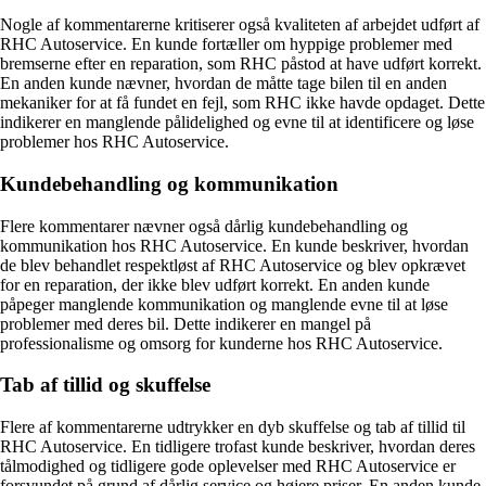
Nogle af kommentarerne kritiserer også kvaliteten af arbejdet udført af
RHC Autoservice. En kunde fortæller om hyppige problemer med
bremserne efter en reparation, som RHC påstod at have udført korrekt.
En anden kunde nævner, hvordan de måtte tage bilen til en anden
mekaniker for at få fundet en fejl, som RHC ikke havde opdaget. Dette
indikerer en manglende pålidelighed og evne til at identificere og løse
problemer hos RHC Autoservice.
Kundebehandling og kommunikation
Flere kommentarer nævner også dårlig kundebehandling og
kommunikation hos RHC Autoservice. En kunde beskriver, hvordan
de blev behandlet respektløst af RHC Autoservice og blev opkrævet
for en reparation, der ikke blev udført korrekt. En anden kunde
påpeger manglende kommunikation og manglende evne til at løse
problemer med deres bil. Dette indikerer en mangel på
professionalisme og omsorg for kunderne hos RHC Autoservice.
Tab af tillid og skuffelse
Flere af kommentarerne udtrykker en dyb skuffelse og tab af tillid til
RHC Autoservice. En tidligere trofast kunde beskriver, hvordan deres
tålmodighed og tidligere gode oplevelser med RHC Autoservice er
forsvundet på grund af dårlig service og højere priser. En anden kunde