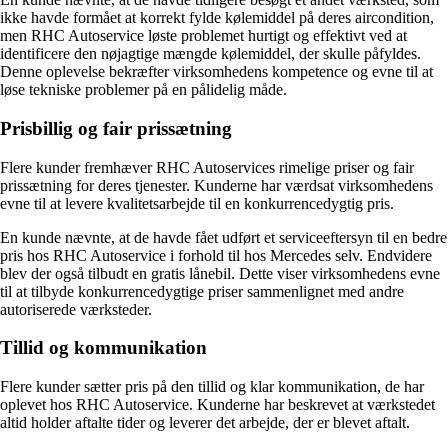
ikke havde formået at korrekt fylde kølemiddel på deres aircondition,
men RHC Autoservice løste problemet hurtigt og effektivt ved at
identificere den nøjagtige mængde kølemiddel, der skulle påfyldes.
Denne oplevelse bekræfter virksomhedens kompetence og evne til at
løse tekniske problemer på en pålidelig måde.
Prisbillig og fair prissætning
Flere kunder fremhæver RHC Autoservices rimelige priser og fair
prissætning for deres tjenester. Kunderne har værdsat virksomhedens
evne til at levere kvalitetsarbejde til en konkurrencedygtig pris.
En kunde nævnte, at de havde fået udført et serviceeftersyn til en bedre
pris hos RHC Autoservice i forhold til hos Mercedes selv. Endvidere
blev der også tilbudt en gratis lånebil. Dette viser virksomhedens evne
til at tilbyde konkurrencedygtige priser sammenlignet med andre
autoriserede værksteder.
Tillid og kommunikation
Flere kunder sætter pris på den tillid og klar kommunikation, de har
oplevet hos RHC Autoservice. Kunderne har beskrevet at værkstedet
altid holder aftalte tider og leverer det arbejde, der er blevet aftalt.