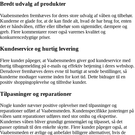
Bredt udvalg af produkter
Vaabensmeden fremhæves for deres store udvalg af våben og tilbehør.
Kunderne er glade for, at de kan finde alt, hvad de har brug for, enten
det er håndvåben, riffler eller tilbehør som sigtemidler, dæmpere og
greb. Flere kommentarer roser også varernes kvalitet og
konkurrencedygtige priser.
Kundeservice og hurtig levering
Flere kunder påpeger, at Vaabensmeden giver god kundeservice med
hurtig tilbagemelding på e-mails og effektiv betjening i deres webshop.
Derudover fremhæves deres evne til hurtigt at sende bestillinger, så
kunderne modtager varerne inden for kort tid. Dette bidrager til en
positiv shoppingoplevelse og tilfredse kunder.
Tilpasninger og reparationer
Nogle kunder nævner positive oplevelser med tilpasninger og
reparationer udført af Vaabensmeden. Kundenspecifikke justeringer på
våben samt reparationer udføres med stor omhu og ekspertise.
Kundernes våben bliver grundigt gennemgået og tilpasset, så det
passer optimalt til den enkelte skytte. Flere kunder påpeger også, at
Vaabensmeden er ærlige og anbefaler billigere alternativer, hvis de