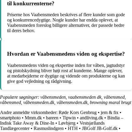
til konkurrenterne?
Priserne hos Vaabensmeden beskrives af flere kunder som gode
og konkurrencedygtige. Nogle kunder har endda oplevet, at
Vaabensmeden foreslog billigere alternativer, der passede bedre
til deres behov.
Hvordan er Vaabensmedens viden og ekspertise?
Vaabensmedens viden og ekspertise inden for våben, jagtudstyr
og pistolskydning bliver højt rost af kunderne. Mange oplever,
at medarbejderne er dygtige og vidende om produkterne og kan
give god vejledning og rådgivning.
Populære søgninger: våbensmeden, vaabensmeden dk, våbensmed,
våbensmed, våbensmeden.dk, våbensmeden.dk, browning maral brugt
Andre anmeldte virksomheder:
Røde Kors Genbrug
•
jem & fix
•
smartphoto
•
Mmm.dk
•
bareen
•
Tipwin
•
andliving.dk
•
Bindia –
Indisk Take Away & Dine-In
•
Løvbjerg
•
Vestsjællands
Tandlægecenter
•
Rasmuslindgren
•
HTH
•
JBGolf JB-Golf.dk
•