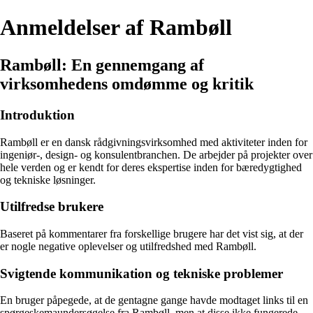
Anmeldelser af Rambøll
Rambøll: En gennemgang af
virksomhedens omdømme og kritik
Introduktion
Rambøll er en dansk rådgivningsvirksomhed med aktiviteter inden for
ingeniør-, design- og konsulentbranchen. De arbejder på projekter over
hele verden og er kendt for deres ekspertise inden for bæredygtighed
og tekniske løsninger.
Utilfredse brukere
Baseret på kommentarer fra forskellige brugere har det vist sig, at der
er nogle negative oplevelser og utilfredshed med Rambøll.
Svigtende kommunikation og tekniske problemer
En bruger påpegede, at de gentagne gange havde modtaget links til en
spørgeskemaundersøgelse fra Rambøll, men at disse ikke fungerede