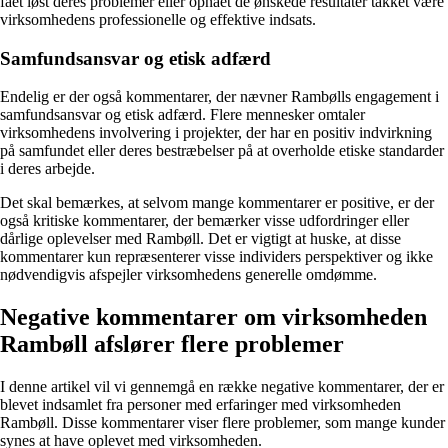
fået løst deres problemer eller opnået de ønskede resultater takket være
virksomhedens professionelle og effektive indsats.
Samfundsansvar og etisk adfærd
Endelig er der også kommentarer, der nævner Rambølls engagement i
samfundsansvar og etisk adfærd. Flere mennesker omtaler
virksomhedens involvering i projekter, der har en positiv indvirkning
på samfundet eller deres bestræbelser på at overholde etiske standarder
i deres arbejde.
Det skal bemærkes, at selvom mange kommentarer er positive, er der
også kritiske kommentarer, der bemærker visse udfordringer eller
dårlige oplevelser med Rambøll. Det er vigtigt at huske, at disse
kommentarer kun repræsenterer visse individers perspektiver og ikke
nødvendigvis afspejler virksomhedens generelle omdømme.
Negative kommentarer om virksomheden
Rambøll afslører flere problemer
I denne artikel vil vi gennemgå en række negative kommentarer, der er
blevet indsamlet fra personer med erfaringer med virksomheden
Rambøll. Disse kommentarer viser flere problemer, som mange kunder
synes at have oplevet med virksomheden.