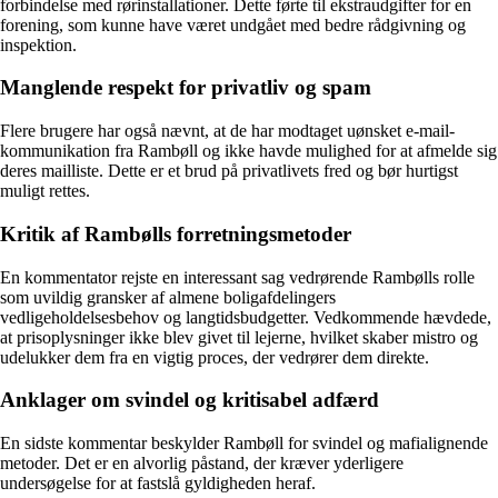
forbindelse med rørinstallationer. Dette førte til ekstraudgifter for en
forening, som kunne have været undgået med bedre rådgivning og
inspektion.
Manglende respekt for privatliv og spam
Flere brugere har også nævnt, at de har modtaget uønsket e-mail-
kommunikation fra Rambøll og ikke havde mulighed for at afmelde sig
deres mailliste. Dette er et brud på privatlivets fred og bør hurtigst
muligt rettes.
Kritik af Rambølls forretningsmetoder
En kommentator rejste en interessant sag vedrørende Rambølls rolle
som uvildig gransker af almene boligafdelingers
vedligeholdelsesbehov og langtidsbudgetter. Vedkommende hævdede,
at prisoplysninger ikke blev givet til lejerne, hvilket skaber mistro og
udelukker dem fra en vigtig proces, der vedrører dem direkte.
Anklager om svindel og kritisabel adfærd
En sidste kommentar beskylder Rambøll for svindel og mafialignende
metoder. Det er en alvorlig påstand, der kræver yderligere
undersøgelse for at fastslå gyldigheden heraf.