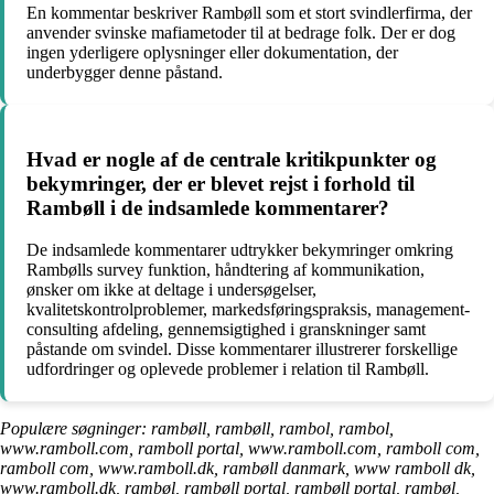
En kommentar beskriver Rambøll som et stort svindlerfirma, der
anvender svinske mafiametoder til at bedrage folk. Der er dog
ingen yderligere oplysninger eller dokumentation, der
underbygger denne påstand.
Hvad er nogle af de centrale kritikpunkter og
bekymringer, der er blevet rejst i forhold til
Rambøll i de indsamlede kommentarer?
De indsamlede kommentarer udtrykker bekymringer omkring
Rambølls survey funktion, håndtering af kommunikation,
ønsker om ikke at deltage i undersøgelser,
kvalitetskontrolproblemer, markedsføringspraksis, management-
consulting afdeling, gennemsigtighed i granskninger samt
påstande om svindel. Disse kommentarer illustrerer forskellige
udfordringer og oplevede problemer i relation til Rambøll.
Populære søgninger: rambøll, rambøll, rambol, rambol,
www.ramboll.com, ramboll portal, www.ramboll.com, ramboll com,
ramboll com, www.ramboll.dk, rambøll danmark, www ramboll dk,
www.ramboll.dk, rambøl, rambøll portal, rambøll portal, rambøl,