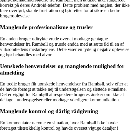
korrekt på deres Android-telefon. Dette problem med nøglen, der ikke
blev overført, skabte frustration og bør rettes for at sikre en bedre
brugeroplevelse.
Manglende professionalisme og trusler
En anden bruger udtrykte vrede over at modtage gentagne
henvendelser fra Rambøll og truede endda med at sætte ild til en af
virksomhedens medarbejdere. Dette viser en tydelig negativ oplevelse
og bør behandles med alvor.
Uønskede henvendelser og manglende mulighed for
afmelding
En tredje bruger fik uønskede henvendelser fra Rambøll, selv efter at
de havde forsøgt at takke nej til undersøgelsen og slettede e-mailsne.
Det er vigtigt for Rambøll at respektere brugeres ønsker om ikke at
deltage i undersøgelser eller modtage yderligere kommunikation.
Manglende kontrol og dårlig rådgivning
En kommentator nævnte en situation, hvor Rambøll ikke havde
foretaget tilstrækkelig kontrol og havde overset vigtige detaljer i