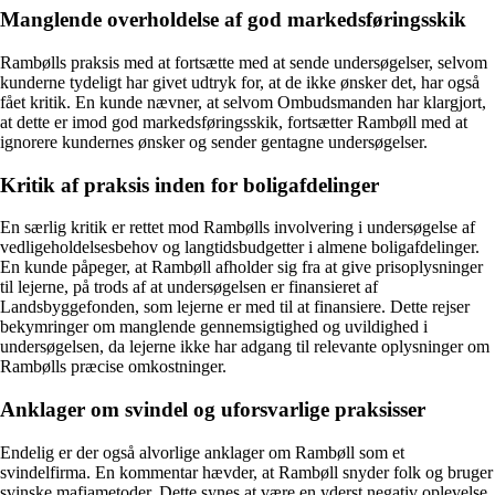
Manglende overholdelse af god markedsføringsskik
Rambølls praksis med at fortsætte med at sende undersøgelser, selvom
kunderne tydeligt har givet udtryk for, at de ikke ønsker det, har også
fået kritik. En kunde nævner, at selvom Ombudsmanden har klargjort,
at dette er imod god markedsføringsskik, fortsætter Rambøll med at
ignorere kundernes ønsker og sender gentagne undersøgelser.
Kritik af praksis inden for boligafdelinger
En særlig kritik er rettet mod Rambølls involvering i undersøgelse af
vedligeholdelsesbehov og langtidsbudgetter i almene boligafdelinger.
En kunde påpeger, at Rambøll afholder sig fra at give prisoplysninger
til lejerne, på trods af at undersøgelsen er finansieret af
Landsbyggefonden, som lejerne er med til at finansiere. Dette rejser
bekymringer om manglende gennemsigtighed og uvildighed i
undersøgelsen, da lejerne ikke har adgang til relevante oplysninger om
Rambølls præcise omkostninger.
Anklager om svindel og uforsvarlige praksisser
Endelig er der også alvorlige anklager om Rambøll som et
svindelfirma. En kommentar hævder, at Rambøll snyder folk og bruger
svinske mafiametoder. Dette synes at være en yderst negativ oplevelse