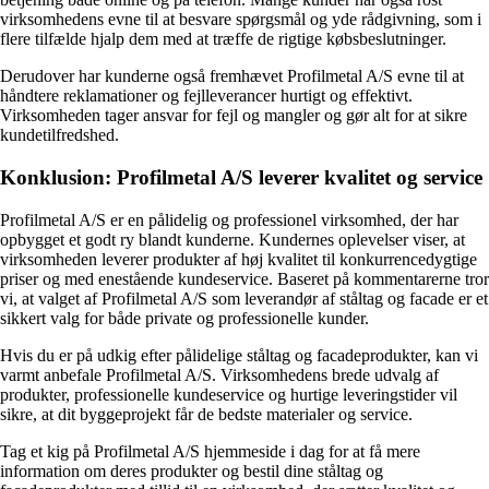
virksomhedens evne til at besvare spørgsmål og yde rådgivning, som i
flere tilfælde hjalp dem med at træffe de rigtige købsbeslutninger.
Derudover har kunderne også fremhævet Profilmetal A/S evne til at
håndtere reklamationer og fejlleverancer hurtigt og effektivt.
Virksomheden tager ansvar for fejl og mangler og gør alt for at sikre
kundetilfredshed.
Konklusion: Profilmetal A/S leverer kvalitet og service
Profilmetal A/S er en pålidelig og professionel virksomhed, der har
opbygget et godt ry blandt kunderne. Kundernes oplevelser viser, at
virksomheden leverer produkter af høj kvalitet til konkurrencedygtige
priser og med enestående kundeservice. Baseret på kommentarerne tror
vi, at valget af Profilmetal A/S som leverandør af ståltag og facade er et
sikkert valg for både private og professionelle kunder.
Hvis du er på udkig efter pålidelige ståltag og facadeprodukter, kan vi
varmt anbefale Profilmetal A/S. Virksomhedens brede udvalg af
produkter, professionelle kundeservice og hurtige leveringstider vil
sikre, at dit byggeprojekt får de bedste materialer og service.
Tag et kig på Profilmetal A/S hjemmeside i dag for at få mere
information om deres produkter og bestil dine ståltag og