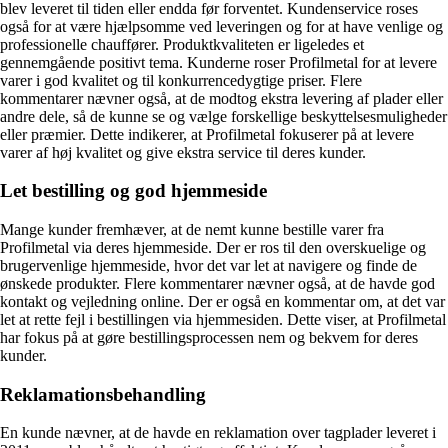
blev leveret til tiden eller endda før forventet. Kundenservice roses
også for at være hjælpsomme ved leveringen og for at have venlige og
professionelle chauffører. Produktkvaliteten er ligeledes et
gennemgående positivt tema. Kunderne roser Profilmetal for at levere
varer i god kvalitet og til konkurrencedygtige priser. Flere
kommentarer nævner også, at de modtog ekstra levering af plader eller
andre dele, så de kunne se og vælge forskellige beskyttelsesmuligheder
eller præmier. Dette indikerer, at Profilmetal fokuserer på at levere
varer af høj kvalitet og give ekstra service til deres kunder.
Let bestilling og god hjemmeside
Mange kunder fremhæver, at de nemt kunne bestille varer fra
Profilmetal via deres hjemmeside. Der er ros til den overskuelige og
brugervenlige hjemmeside, hvor det var let at navigere og finde de
ønskede produkter. Flere kommentarer nævner også, at de havde god
kontakt og vejledning online. Der er også en kommentar om, at det var
let at rette fejl i bestillingen via hjemmesiden. Dette viser, at Profilmetal
har fokus på at gøre bestillingsprocessen nem og bekvem for deres
kunder.
Reklamationsbehandling
En kunde nævner, at de havde en reklamation over tagplader leveret i