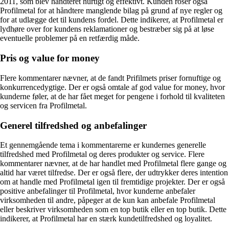
2011, som blev håndteret hurtigt og effektivt. Kunden roser også
Profilmetal for at håndtere manglende bilag på grund af nye regler og
for at udlægge det til kundens fordel. Dette indikerer, at Profilmetal er
lydhøre over for kundens reklamationer og bestræber sig på at løse
eventuelle problemer på en retfærdig måde.
Pris og value for money
Flere kommentarer nævner, at de fandt Prifilmets priser fornuftige og
konkurrencedygtige. Der er også omtale af god value for money, hvor
kunderne føler, at de har fået meget for pengene i forhold til kvaliteten
og servicen fra Profilmetal.
Generel tilfredshed og anbefalinger
Et gennemgående tema i kommentarerne er kundernes generelle
tilfredshed med Profilmetal og deres produkter og service. Flere
kommentarer nævner, at de har handlet med Profilmetal flere gange og
altid har været tilfredse. Der er også flere, der udtrykker deres intention
om at handle med Profilmetal igen til fremtidige projekter. Der er også
positive anbefalinger til Profilmetal, hvor kunderne anbefaler
virksomheden til andre, påpeger at de kun kan anbefale Profilmetal
eller beskriver virksomheden som en top butik eller en top butik. Dette
indikerer, at Profilmetal har en stærk kundetilfredshed og loyalitet.