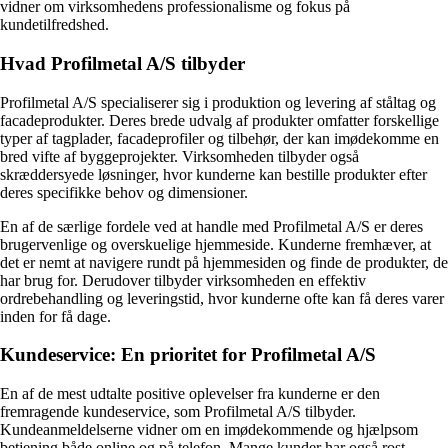
vidner om virksomhedens professionalisme og fokus på
kundetilfredshed.
Hvad Profilmetal A/S tilbyder
Profilmetal A/S specialiserer sig i produktion og levering af ståltag og
facadeprodukter. Deres brede udvalg af produkter omfatter forskellige
typer af tagplader, facadeprofiler og tilbehør, der kan imødekomme en
bred vifte af byggeprojekter. Virksomheden tilbyder også
skræddersyede løsninger, hvor kunderne kan bestille produkter efter
deres specifikke behov og dimensioner.
En af de særlige fordele ved at handle med Profilmetal A/S er deres
brugervenlige og overskuelige hjemmeside. Kunderne fremhæver, at
det er nemt at navigere rundt på hjemmesiden og finde de produkter, de
har brug for. Derudover tilbyder virksomheden en effektiv
ordrebehandling og leveringstid, hvor kunderne ofte kan få deres varer
inden for få dage.
Kundeservice: En prioritet for Profilmetal A/S
En af de mest udtalte positive oplevelser fra kunderne er den
fremragende kundeservice, som Profilmetal A/S tilbyder.
Kundeanmeldelserne vidner om en imødekommende og hjælpsom
betjening både online og på telefon. Mange kunder har også rost