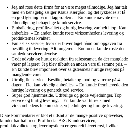
Jeg må rose dette firma for at være meget tålmodige. Jeg har talt
med en behagelig sælger Klaus Kærgård, og det lykkedes at få
en god løsning på mit tagproblem. – En kunde nævnte den
tålmodige og behagelige kundeservice.
Emballering, profilkvalitet og hurtig levering var helt i top. Kan
anbefales. – En anden kunde roste virksomhedens levering og
produkternes kvalitet.
Fantastisk service, hvor der bliver taget hånd om opgaven fra
bestilling til levering. Alt fungerer. – Endnu en kunde roste den
samlede serviceoplevelse.
Godt udvalg og hurtig reaktion fra salgsteamet, da der manglede
varer på lageret. Jeg blev tilbudt en anden vare til samme pris. –
En kunde blev imponeret over salgsteamets hurtige respons på
manglende varer.
Utrolig fin service.. Bestilte, betalte og modtog varerne på 4.
dagen.. Det kan virkelig anbefales. – En kunde fremhævede den
hurtige levering og generelt god service.
Super god hjemmeside. Udførlige og gode vejledninger. Top
service og hurtig levering. – En kunde var tilfreds med
virksomhedens hjemmeside, vejledninger og hurtige levering.
Disse kommentarer er blot et udsnit af de mange positive oplevelser,
kunder har haft med Profilmetal A/S. Kundeservicen,
produktkvaliteten og leveringstiden er generelt blevet rost, hvilket