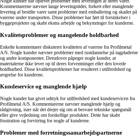
Nogle kunder har oplevet problemer med leveringen af deres varer.
Kommentarerne nævner lange leveringstider, forkert eller manglende
levering af bestilte varer samt problemer med emballering og skader på
varerne under transporten. Disse problemer har ført til forsinkelser i
byggeprojekter og skabt ekstra arbejde og bekymringer for kunderne.
Kvalitetsproblemer og mangelende holdbarhed
Enkelte kommentarer diskuterer kvaliteten af varerne fra Profilmetal
A/S. Nogle kunder nævner problemer med rustdannelse på tagpladerne
og andre komponenter. Derudover påpeger nogle kunder, at
materialerne ikke lever op til deres forventninger eller den lovede
holdbarhed. Disse kvalitetsproblemer har resulteret i utilfredshed og
ærgrelse for kunderne.
Kundeservice og manglende hjælp
Nogle kunder har givet udtryk for utilfredshed med kundeservicen fra
Profilmetal A/S. Kommentarerne nævner manglende hjælp og
rådgivning, især når det drejer sig om at besvare tekniske spørgsmål
eller give vejledning om forskellige produkter. Dette har skabt
frustration og forvirring for nogle af kunderne.
Problemer med forretningssamarbejdspartnerne