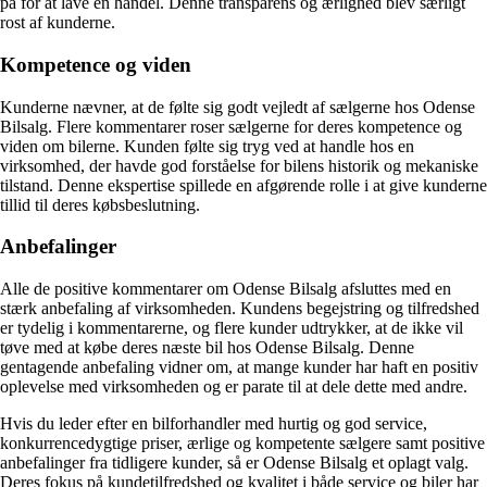
på for at lave en handel. Denne transparens og ærlighed blev særligt
rost af kunderne.
Kompetence og viden
Kunderne nævner, at de følte sig godt vejledt af sælgerne hos Odense
Bilsalg. Flere kommentarer roser sælgerne for deres kompetence og
viden om bilerne. Kunden følte sig tryg ved at handle hos en
virksomhed, der havde god forståelse for bilens historik og mekaniske
tilstand. Denne ekspertise spillede en afgørende rolle i at give kunderne
tillid til deres købsbeslutning.
Anbefalinger
Alle de positive kommentarer om Odense Bilsalg afsluttes med en
stærk anbefaling af virksomheden. Kundens begejstring og tilfredshed
er tydelig i kommentarerne, og flere kunder udtrykker, at de ikke vil
tøve med at købe deres næste bil hos Odense Bilsalg. Denne
gentagende anbefaling vidner om, at mange kunder har haft en positiv
oplevelse med virksomheden og er parate til at dele dette med andre.
Hvis du leder efter en bilforhandler med hurtig og god service,
konkurrencedygtige priser, ærlige og kompetente sælgere samt positive
anbefalinger fra tidligere kunder, så er Odense Bilsalg et oplagt valg.
Deres fokus på kundetilfredshed og kvalitet i både service og biler har