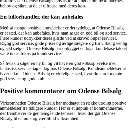
historie viser Odense Bilsalgs indsats for at imødekomme kundernes
behov og sikre, at de er tilfredse med deres køb.
En bilforhandler, der kan anbefales
Med så mange positive anmeldelser er det tydeligt, at Odense Bilsalg
er et sted, der kan anbefales, hvis man søger en god bil og god service.
Flere kunder udtrykker deres glæde ved at skrive: Super service!,
Rigtig god service, gode priser og ærlige sælgere og En virkelig venlig
og sød sælger. Odense Bilsalg har opbygget en loyal kundebase takket
være deres fokus på kundeservice.
Så hvis du søger en ny bil og vil have en god købsoplevelse med
fantastisk service, tag et kig hos Odense Bilsalg. Kundeanmeldelserne
lyver ikke – Odense Bilsalg er virkelig et sted, hvor du kan forvente
god service og gode køb.
Positive kommentarer om Odense Bilsalg
Virksomheden Odense Bilsalg har modtaget en række utroligt positive
anmeldelser fra tidligere kunder. Her er et udpluk af kommentarerne,
der fremhæver de gennemgående temaer i, hvad der gør Odense
Bilsalg til en unik og værdifuld virksomhed.