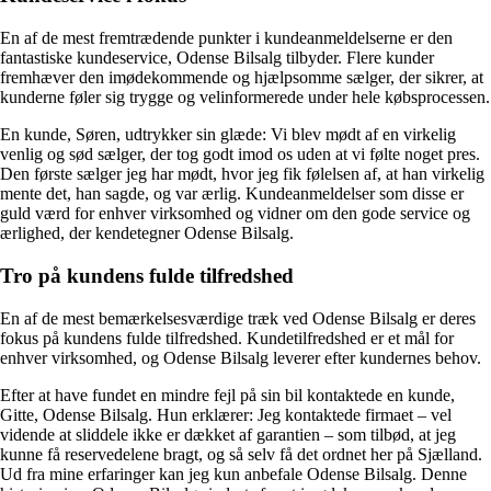
En af de mest fremtrædende punkter i kundeanmeldelserne er den
fantastiske kundeservice, Odense Bilsalg tilbyder. Flere kunder
fremhæver den imødekommende og hjælpsomme sælger, der sikrer, at
kunderne føler sig trygge og velinformerede under hele købsprocessen.
En kunde, Søren, udtrykker sin glæde: Vi blev mødt af en virkelig
venlig og sød sælger, der tog godt imod os uden at vi følte noget pres.
Den første sælger jeg har mødt, hvor jeg fik følelsen af, at han virkelig
mente det, han sagde, og var ærlig. Kundeanmeldelser som disse er
guld værd for enhver virksomhed og vidner om den gode service og
ærlighed, der kendetegner Odense Bilsalg.
Tro på kundens fulde tilfredshed
En af de mest bemærkelsesværdige træk ved Odense Bilsalg er deres
fokus på kundens fulde tilfredshed. Kundetilfredshed er et mål for
enhver virksomhed, og Odense Bilsalg leverer efter kundernes behov.
Efter at have fundet en mindre fejl på sin bil kontaktede en kunde,
Gitte, Odense Bilsalg. Hun erklærer: Jeg kontaktede firmaet – vel
vidende at sliddele ikke er dækket af garantien – som tilbød, at jeg
kunne få reservedelene bragt, og så selv få det ordnet her på Sjælland.
Ud fra mine erfaringer kan jeg kun anbefale Odense Bilsalg. Denne