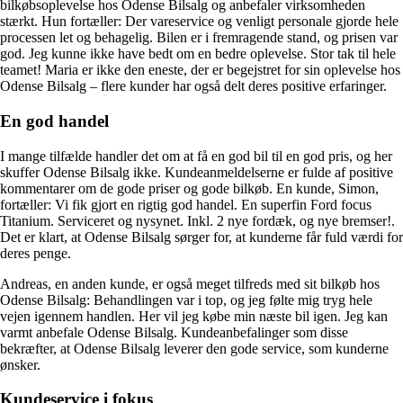
bilkøbsoplevelse hos Odense Bilsalg og anbefaler virksomheden
stærkt. Hun fortæller: Der vareservice og venligt personale gjorde hele
processen let og behagelig. Bilen er i fremragende stand, og prisen var
god. Jeg kunne ikke have bedt om en bedre oplevelse. Stor tak til hele
teamet! Maria er ikke den eneste, der er begejstret for sin oplevelse hos
Odense Bilsalg – flere kunder har også delt deres positive erfaringer.
En god handel
I mange tilfælde handler det om at få en god bil til en god pris, og her
skuffer Odense Bilsalg ikke. Kundeanmeldelserne er fulde af positive
kommentarer om de gode priser og gode bilkøb. En kunde, Simon,
fortæller: Vi fik gjort en rigtig god handel. En superfin Ford focus
Titanium. Serviceret og nysynet. Inkl. 2 nye fordæk, og nye bremser!.
Det er klart, at Odense Bilsalg sørger for, at kunderne får fuld værdi for
deres penge.
Andreas, en anden kunde, er også meget tilfreds med sit bilkøb hos
Odense Bilsalg: Behandlingen var i top, og jeg følte mig tryg hele
vejen igennem handlen. Her vil jeg købe min næste bil igen. Jeg kan
varmt anbefale Odense Bilsalg. Kundeanbefalinger som disse
bekræfter, at Odense Bilsalg leverer den gode service, som kunderne
ønsker.
Kundeservice i fokus