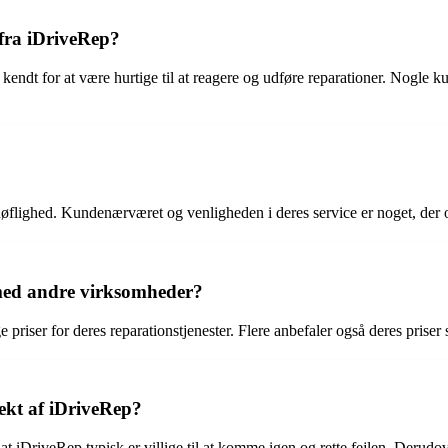
 fra iDriveRep?
endt for at være hurtige til at reagere og udføre reparationer. Nogle 
flighed. Kundenærværet og venligheden i deres service er noget, der of
med andre virksomheder?
iser for deres reparationstjenester. Flere anbefaler også deres priser s
rekt af iDriveRep?
at iDriveRep typisk er villige til at komme igen og rette fejlen. Derudov