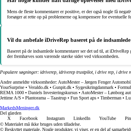
Har nogle kunder haft dårlige oplevelser med iDri
Mens de fleste kommentarer er positive, er der også nogle få negativ
forsøger at rette op på problemerne og kompensere for eventuelle fej
Vil du anbefale iDriveRep baseret på de indsamle
Baseret på de indsamlede kommentarer ser det ud til, at iDriveRep 
der fremhæves som værende stærke sider ved virksomheden.
Populære søgninger: idriverep, idriverep trustpilot, i drive rep, i drive rep,
Andre anmeldte virksomheder:
AutoMester – Jørgen Fenger Automobi
YourSurprise
•
Veraldo.dk
•
Gunpit.dk
•
Sygesikringdanmark
•
Formul
REMA 1000
•
Daniels Investeringskursus
•
AutoMester – Lønborg aut
Jettime A/S
•
Plantorama – Taastrup
•
Fun Sport aps
•
Timberman
•
Lu
MarkedsMeninger.dk
Del glæden
X
Facebook
Instagram
LinkedIn
YouTube
Pin
© Materialet må ikke bruges uden tilladelse.
© Beskyttet materiale. Nogle produkter, vi viser, er en del af samarbejd