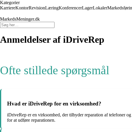
Kategorier
Karriere
Kontor
Revision
Læring
Konferencer
Lager
Lokaler
Markedsføri
MarkedsMeninger.dk
Anmeldelser af iDriveRep
Ofte stillede spørgsmål
Hvad er iDriveRep for en virksomhed?
iDriveRep er en virksomhed, der tilbyder reparation af telefoner o
for at udføre reparationen.