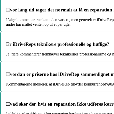
Hvor lang tid tager det normalt at få en reparation
Ifølge kommentarerne kan tiden variere, men generelt er iDriveRep k
andre har måttet vente i op til et par uger.
Er iDriveReps teknikere professionelle og høflige?
Ja, flere kommentarer fremhæver teknikernes professionalisme og hø
Hvordan er priserne hos iDriveRep sammenlignet 
Kommentarerne indikerer, at iDriveRep tilbyder konkurrencedygtige pr
Hvad sker der, hvis en reparation ikke udføres kor
I tilfælde af en dårligt udført reparation har kunderne kommenteret, 