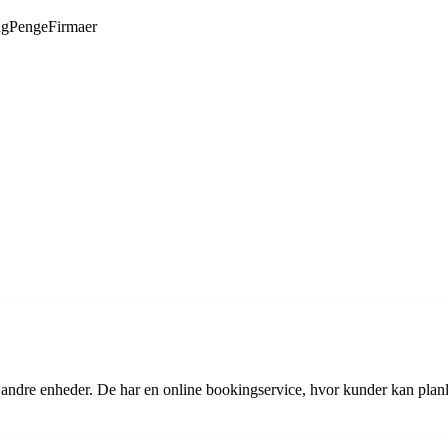
ng
Penge
Firmaer
g andre enheder. De har en online bookingservice, hvor kunder kan plan