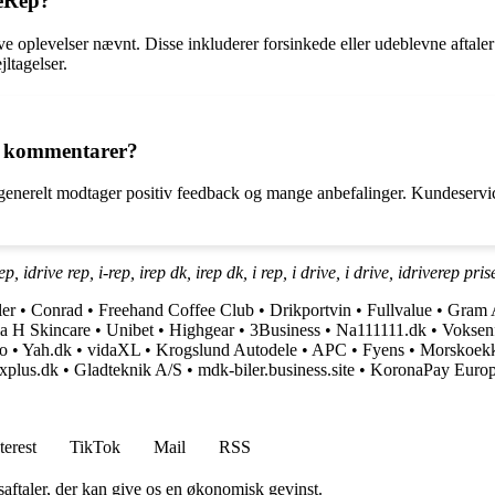
veRep?
e oplevelser nævnt. Disse inkluderer forsinkede eller udeblevne aftaler 
ltagelser.
de kommentarer?
generelt modtager positiv feedback og mange anbefalinger. Kundeservice
 idrive rep, i-rep, irep dk, irep dk, i rep, i drive, i drive, idriverep prise
ler
•
Conrad
•
Freehand Coffee Club
•
Drikportvin
•
Fullvalue
•
Gram 
a H Skincare
•
Unibet
•
Highgear
•
3Business
•
Na111111.dk
•
Voksenf
o
•
Yah.dk
•
vidaXL
•
Krogslund Autodele
•
APC
•
Fyens
•
Morskoek
xplus.dk
•
Gladteknik A/S
•
mdk-biler.business.site
•
KoronaPay Euro
terest
TikTok
Mail
RSS
saftaler, der kan give os en økonomisk gevinst.