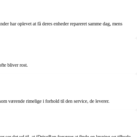
kunder har oplevet at få deres enheder repareret samme dag, mens
te bliver rost.
om værende rimelige i forhold til den service, de leverer.
er ser det ud til, at iDriveRep forsøger at finde en løsning og tilbyde