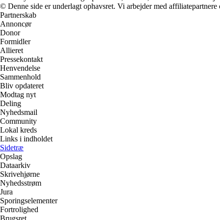
© Denne side er underlagt ophavsret. Vi arbejder med affiliatepartnere 
Partnerskab
Annoncør
Donor
Formidler
Allieret
Pressekontakt
Henvendelse
Sammenhold
Bliv opdateret
Modtag nyt
Deling
Nyhedsmail
Community
Lokal kreds
Links i indholdet
Sidetræ
Opslag
Dataarkiv
Skrivehjørne
Nyhedsstrøm
Jura
Sporingselementer
Fortrolighed
Brugsret