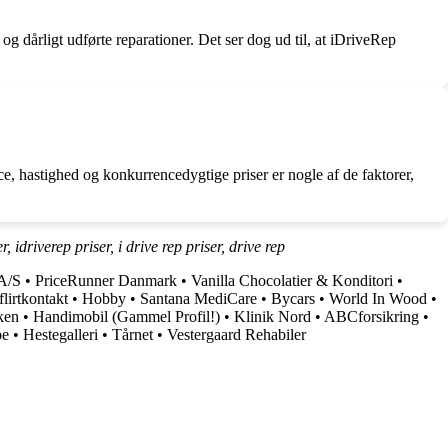
og dårligt udførte reparationer. Det ser dog ud til, at iDriveRep
, hastighed og konkurrencedygtige priser er nogle af de faktorer,
r, idriverep priser, i drive rep priser, drive rep
A/S
•
PriceRunner Danmark
•
Vanilla Chocolatier & Konditori
•
lirtkontakt
•
Hobby
•
Santana MediCare
•
Bycars
•
World In Wood
•
ken
•
Handimobil (Gammel Profil!)
•
Klinik Nord
•
ABCforsikring
•
pe
•
Hestegalleri
•
Tårnet
•
Vestergaard Rehabiler