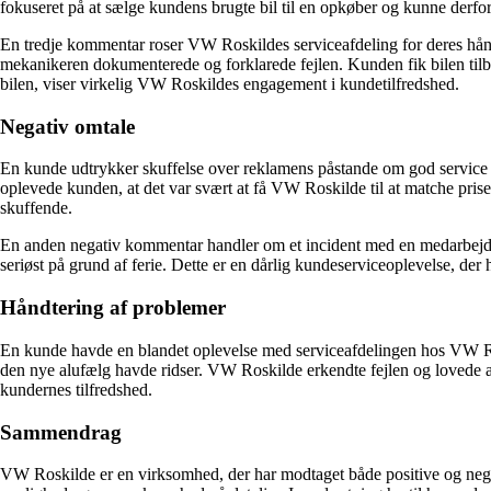
fokuseret på at sælge kundens brugte bil til en opkøber og kunne derfo
En tredje kommentar roser VW Roskildes serviceafdeling for deres hånd
mekanikeren dokumenterede og forklarede fejlen. Kunden fik bilen til
bilen, viser virkelig VW Roskildes engagement i kundetilfredshed.
Negativ omtale
En kunde udtrykker skuffelse over reklamens påstande om god service
oplevede kunden, at det var svært at få VW Roskilde til at matche pri
skuffende.
En anden negativ kommentar handler om et incident med en medarbejder h
seriøst på grund af ferie. Dette er en dårlig kundeserviceoplevelse, der 
Håndtering af problemer
En kunde havde en blandet oplevelse med serviceafdelingen hos VW Rosk
den nye alufælg havde ridser. VW Roskilde erkendte fejlen og lovede a
kundernes tilfredshed.
Sammendrag
VW Roskilde er en virksomhed, der har modtaget både positive og negat