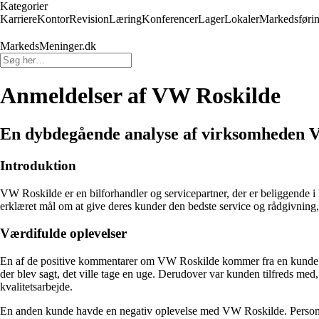
Kategorier
Karriere
Kontor
Revision
Læring
Konferencer
Lager
Lokaler
Markedsføri
MarkedsMeninger.dk
Anmeldelser af VW Roskilde
En dybdegående analyse af virksomheden 
Introduktion
VW Roskilde er en bilforhandler og servicepartner, der er beliggende 
erklæret mål om at give deres kunder den bedste service og rådgivning, u
Værdifulde oplevelser
En af de positive kommentarer om VW Roskilde kommer fra en kunde, der
der blev sagt, det ville tage en uge. Derudover var kunden tilfreds med, 
kvalitetsarbejde.
En anden kunde havde en negativ oplevelse med VW Roskilde. Personen 