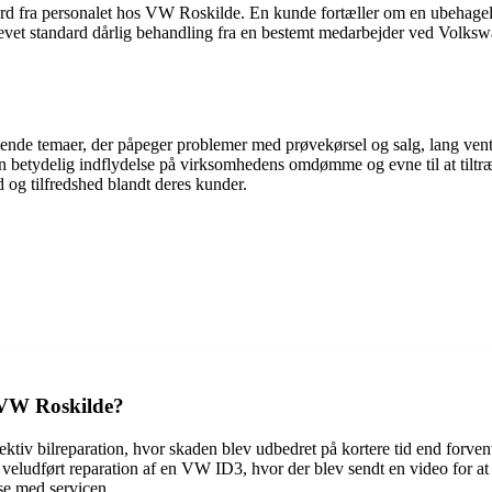
 fra personalet hos VW Roskilde. En kunde fortæller om en ubehagelig
plevet standard dårlig behandling fra en bestemt medarbejder ved Volk
e temaer, der påpeger problemer med prøvekørsel og salg, lang vent
n betydelig indflydelse på virksomhedens omdømme og evne til at tiltræ
d og tilfredshed blandt deres kunder.
s VW Roskilde?
ffektiv bilreparation, hvor skaden blev udbedret på kortere tid end forve
 veludført reparation af en VW ID3, hvor der blev sendt en video for at
se med servicen.