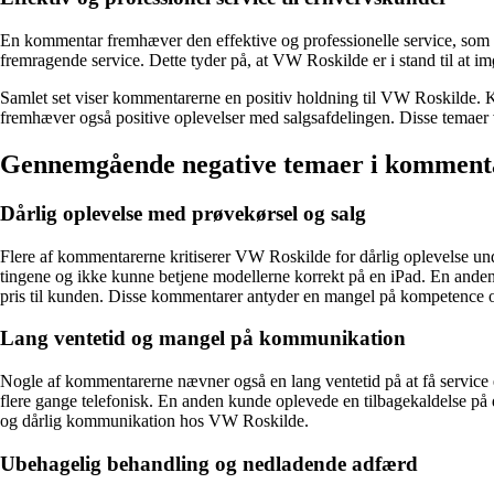
En kommentar fremhæver den effektive og professionelle service, som
fremragende service. Dette tyder på, at VW Roskilde er i stand til a
Samlet set viser kommentarerne en positiv holdning til VW Roskilde. K
fremhæver også positive oplevelser med salgsafdelingen. Disse temaer v
Gennemgående negative temaer i komment
Dårlig oplevelse med prøvekørsel og salg
Flere af kommentarerne kritiserer VW Roskilde for dårlig oplevelse under
tingene og ikke kunne betjene modellerne korrekt på en iPad. En anden ku
pris til kunden. Disse kommentarer antyder en mangel på kompetence
Lang ventetid og mangel på kommunikation
Nogle af kommentarerne nævner også en lang ventetid på at få service e
flere gange telefonisk. En anden kunde oplevede en tilbagekaldelse på de
og dårlig kommunikation hos VW Roskilde.
Ubehagelig behandling og nedladende adfærd