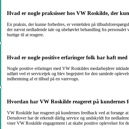
Hvad er nogle praksisser hos VW Roskilde, der kun
En praksis, der kunne forbedres, er ventetiden på tilbudsforespørgsl
der nævnt nedladende tale og ubehøvlet behandling fra personalet
hurtige til at reagere.
Hvad er nogle positive erfaringer folk har haft m
Nogle positive erfaringer med VW Roskildes medarbejdere inkludere
udført ved et servicetjek og blev begejstret for den samlede opleve
indhentning af et tilbud på en varevogn.
Hvordan har VW Roskilde reageret på kundernes 
VW Roskilde har reageret på kundernes feedback ved at forsøge at re
Derudover har de erkendt dårlig service og undskyldt for nedladend
viser VW Roskilde engagement i at skabe positive oplevelser for d