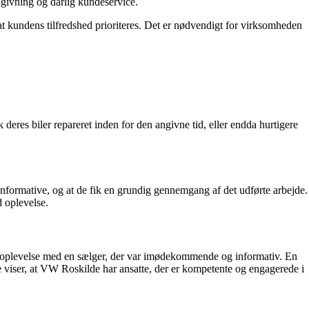
givning og dårlig kundeservice.
, at kundens tilfredshed prioriteres. Det er nødvendigt for virksomheden
deres biler repareret inden for den angivne tid, eller endda hurtigere
ormative, og at de fik en grundig gennemgang af det udførte arbejde.
d oplevelse.
v oplevelse med en sælger, der var imødekommende og informativ. En
 viser, at VW Roskilde har ansatte, der er kompetente og engagerede i