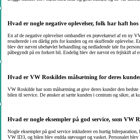
Hvad er nogle negative oplevelser, folk har haft h
En af de negative oplevelser omhandler en prøvekørsel af en ny VW 
resulterede i en dårlig pris for kunden og en skuffende oplevelse. 
blev der nævnt ubehøvlet behandling og nedladende tale fra personale
påbegyndt på en forkert bil. Endelig blev der nævnt en fejlskift af en
Hvad er VW Roskildes målsætning for deres kunder
VW Roskilde har som målsætning at give deres kunder den bedste ser
bilen til service. De ønsker at sætte kunden i centrum og sikre, at k
Hvad er nogle eksempler på god service, som VW Ro
Nogle eksempler på god service inkluderer en hurtig bilreparation, 
VW ID3, og bilen blev endda støvsuget og vasket. Personalet blev