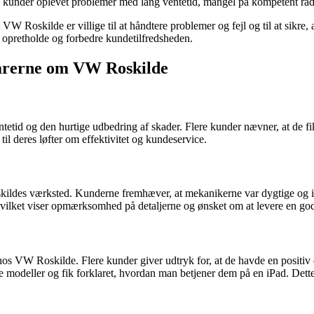
 kunder oplevet problemer med lang ventetid, mangel på kompetent råd
 VW Roskilde er villige til at håndtere problemer og fejl og til at sikre
opretholde og forbedre kundetilfredsheden.
arerne om VW Roskilde
tetid og den hurtige udbedring af skader. Flere kunder nævner, at de fik 
til deres løfter om effektivitet og kundeservice.
ldes værksted. Kunderne fremhæver, at mekanikerne var dygtige og inf
 hvilket viser opmærksomhed på detaljerne og ønsket om at levere en go
os VW Roskilde. Flere kunder giver udtryk for, at de havde en positi
 modeller og fik forklaret, hvordan man betjener dem på en iPad. Dette