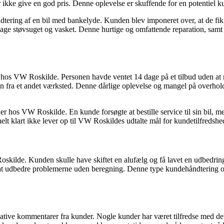
r ikke give en god pris. Denne oplevelse er skuffende for en potentiel 
tering af en bil med bankelyde. Kunden blev imponeret over, at de fik 
bage støvsuget og vasket. Denne hurtige og omfattende reparation, sam
 hos VW Roskilde. Personen havde ventet 14 dage på et tilbud uden a
sen fra et andet værksted. Denne dårlige oplevelse og mangel på overh
os VW Roskilde. En kunde forsøgte at bestille service til sin bil, men
helt klart ikke lever op til VW Roskildes udtalte mål for kundetilfredshe
ilde. Kunden skulle have skiftet en alufælg og få lavet en udbedring 
t udbedre problemerne uden beregning. Denne type kundehåndtering og v
ive kommentarer fra kunder. Nogle kunder har været tilfredse med den 