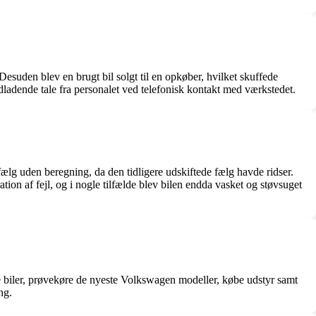
esuden blev en brugt bil solgt til en opkøber, hvilket skuffede
ladende tale fra personalet ved telefonisk kontakt med værkstedet.
ælg uden beregning, da den tidligere udskiftede fælg havde ridser.
on af fejl, og i nogle tilfælde blev bilen endda vasket og støvsuget
e biler, prøvekøre de nyeste Volkswagen modeller, købe udstyr samt
ng.