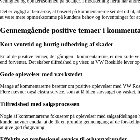
venlighed og opmærksomhed på detaljer. I modsætning hertil har andre
Det er vigtigt at bemærke, at baseret på kommentarerne ser det ud til, at
at være mere opmærksomme på kundens behov og forventninger for at 
Gennemgående positive temaer i komment
Kort ventetid og hurtig udbedring af skader
En af de positive temaer, der går igen i kommentarerne, er den korte ven
end forventet. Det skaber tilfredshed og viser, at VW Roskilde lever op 
Gode oplevelser med værkstedet
Mange af kommentarerne beretter om positive oplevelser med VW Roski
Flere nævner også ekstra service, som at få bilen støvsuget og vasket,
Tilfredshed med salgsprocessen
Nogle af kommentarerne fokuserer på oplevelser med salgsafdelingen h
kunde nævner endda, at de fik en grundig gennemgang af de forskellige
at give god rådgivning.
Effektiv og professionel service til erhvervskunder