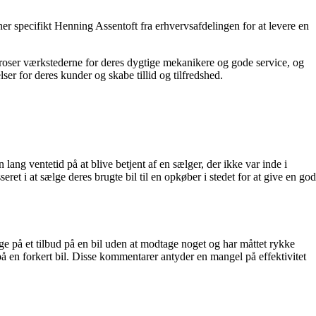
pecifikt Henning Assentoft fra erhvervsafdelingen for at levere en
 roser værkstederne for deres dygtige mekanikere og gode service, og
er for deres kunder og skabe tillid og tilfredshed.
ang ventetid på at blive betjent af en sælger, der ikke var inde i
t i at sælge deres brugte bil til en opkøber i stedet for at give en god
ge på et tilbud på en bil uden at modtage noget og har måttet rykke
 på en forkert bil. Disse kommentarer antyder en mangel på effektivitet