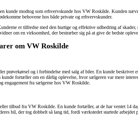
 en kunde modtog som erhvervskunde hos VW Roskilde. Kunden nævner s
t imødekomme behovene hos både private og erhvervskunder.
underne er tilfredse med den hurtige og effektive udbedring af skader,
idner om en virksomhed, der bestræber sig på at give de bedste oplevels
arer om VW Roskilde
 prøvekørsel og i forbindelse med salg af biler. En kunde beskriver en l
nde fortæller om en dårlig oplevelse, hvor sælgeren var mere interessere
 og engagement fra sælgerne hos VW Roskilde.
ller tilbud fra VW Roskilde. En kunde fortæller, at de har ventet 14 da
res bil, der tog dobbelt så lang tid, fordi værkstedet startede arbejdet