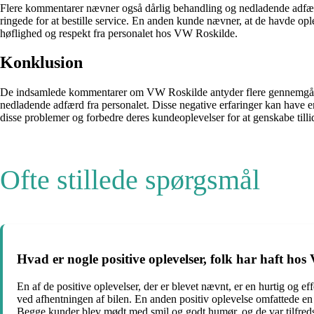
Flere kommentarer nævner også dårlig behandling og nedladende adfærd
ringede for at bestille service. En anden kunde nævner, at de havde o
høflighed og respekt fra personalet hos VW Roskilde.
Konklusion
De indsamlede kommentarer om VW Roskilde antyder flere gennemgåend
nedladende adfærd fra personalet. Disse negative erfaringer kan have e
disse problemer og forbedre deres kundeoplevelser for at genskabe tilli
Ofte stillede spørgsmål
Hvad er nogle positive oplevelser, folk har haft ho
En af de positive oplevelser, der er blevet nævnt, er en hurtig og e
ved afhentningen af bilen. En anden positiv oplevelse omfattede en
Begge kunder blev mødt med smil og godt humør, og de var tilfred