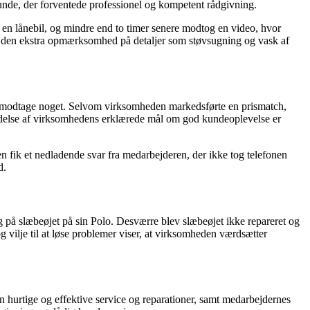
kunde, der forventede professionel og kompetent rådgivning.
en lånebil, og mindre end to timer senere modtog en video, hvor
t den ekstra opmærksomhed på detaljer som støvsugning og vask af
t modtage noget. Selvom virksomheden markedsførte en prismatch,
oldelse af virksomhedens erklærede mål om god kundeoplevelse er
 fik et nedladende svar fra medarbejderen, der ikke tog telefonen
d.
på slæbeøjet på sin Polo. Desværre blev slæbeøjet ikke repareret og
ilje til at løse problemer viser, at virksomheden værdsætter
hurtige og effektive service og reparationer, samt medarbejdernes