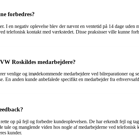
ne forbedres?
er. I en negativ oplevelse blev der nævnt en ventetid på 14 dage uden mo
 ved telefonisk kontakt med værkstedet. Disse praksisser ville kunne
ed VW Roskildes medarbejdere?
r venlige og imødekommende medarbejdere ved bilreparationer og servi
lse. En anden kunde anbefalede specifikt en medarbejder fra erhvervsafde
feedback?
tte op på fejl og forbedre kundeoplevelsen. De har erkendt fejl og tage
e tale og manglende viden hos nogle af medarbejderne ved telefonisk kon
eres kunder.