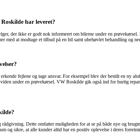
Roskilde har leveret?
lger, der ikke er godt nok informeret om bilerne under en prøvekørsel. D
mer med at modtage et tilbud på en bil samt ubehøvlet behandling og ned
velser?
kende fejlene og tage ansvar. For eksempel blev der bestilt en ny aluf
iden under en prøvekørsel. VW Roskilde gik også ind for hurtig reparati
kilde?
 rådgivning. Dette omfatter muligheden for at se på både nye og brugt
um og sikre, at alle kunder altid har en positiv oplevelse i deres forretni