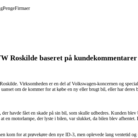
ng
Penge
Firmaer
VW Roskilde baseret på kundekommentarer
i Roskilde. Virksomheden er en del af Volkswagen-koncernen og speciali
anset om de kommer for at købe en ny eller brugt bil, eller har deres bil
 havde fået en skade på sin bil, som skulle udbedres. Kunden blev beh
at en motorlampe, der lyste i bilen, var slukket, da bilen blev afhentet. 
kom for at prøvekøre den nye ID-3, men oplevede lang ventetid og en 