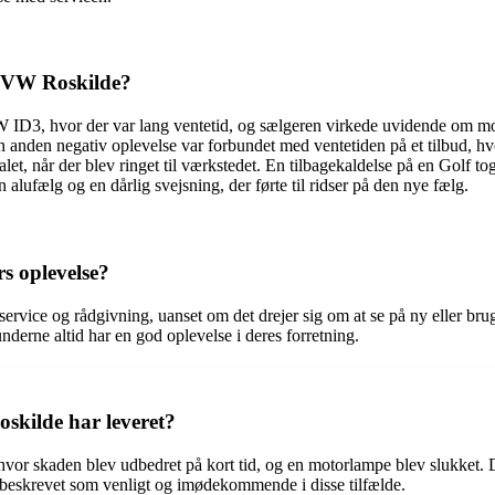
os VW Roskilde?
ID3, hvor der var lang ventetid, og sælgeren virkede uvidende om mode
En anden negativ oplevelse var forbundet med ventetiden på et tilbud, h
t, når der blev ringet til værkstedet. En tilbagekaldelse på en Golf tog 
 alufælg og en dårlig svejsning, der førte til ridser på den nye fælg.
s oplevelse?
vice og rådgivning, uanset om det drejer sig om at se på ny eller brug
underne altid har en god oplevelse i deres forretning.
skilde har leveret?
hvor skaden blev udbedret på kort tid, og en motorlampe blev slukket. D
 beskrevet som venligt og imødekommende i disse tilfælde.