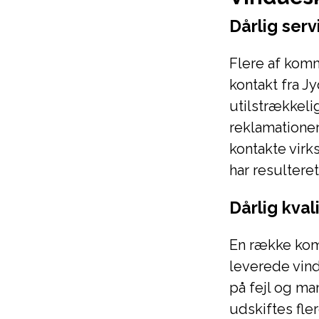
Dårlig ser
Flere af kom
kontakt fra 
utilstrækkeli
reklamationer
kontakte virk
har resulteret
Dårlig kva
En række kom
leverede vin
på fejl og ma
udskiftes fle