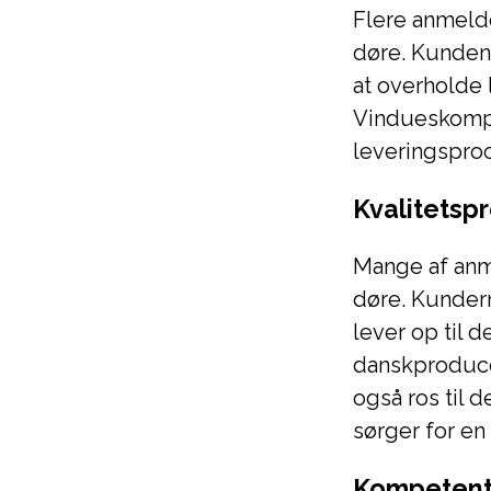
Flere anmeld
døre. Kundens
at overholde 
Vindueskompa
leveringspro
Kvalitetsp
Mange af anm
døre. Kundern
lever op til 
danskproducer
også ros til 
sørger for en
Kompetent