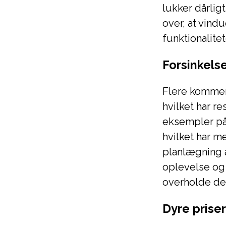
lukker dårlig
over, at vind
funktionalitet
Forsinkelse
Flere komment
hvilket har r
eksempler på,
hvilket har 
planlægning a
oplevelse og 
overholde de
Dyre prise