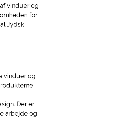
af vinduer og
ksomheden for
 at Jydsk
e vinduer og
 produkterne
sign. Der er
ke arbejde og