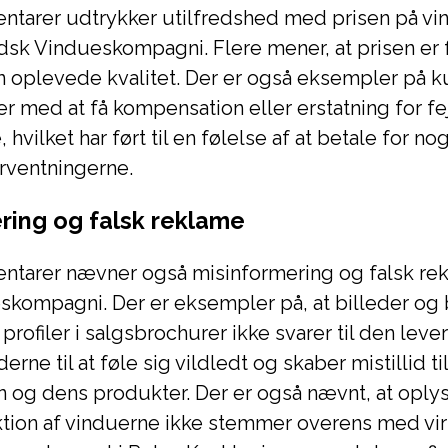
tarer udtrykker utilfredshed med prisen på vi
dsk Vindueskompagni. Flere mener, at prisen er f
en oplevede kvalitet. Der er også eksempler på k
r med at få kompensation eller erstatning for fe
 hvilket har ført til en følelse af at betale for no
orventningerne.
ring og falsk reklame
tarer nævner også misinformering og falsk rek
kompagni. Der er eksempler på, at billeder og 
profiler i salgsbrochurer ikke svarer til den leve
erne til at føle sig vildledt og skaber mistillid til
 og dens produkter. Der er også nævnt, at oply
tion af vinduerne ikke stemmer overens med vi