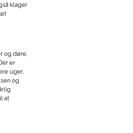
også klager
ket
r og døre,
Der er
ere uger,
lsen og
rlig
l at