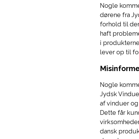
Nogle kommen
dørene fra Jy
forhold til d
haft probleme
i produkterne,
lever op til f
Misinforme
Nogle kommen
Jydsk Vindues
af vinduer og 
Dette får kund
virksomheden
dansk produk