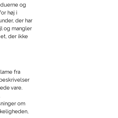
nduerne og
or høj i
under, der har
jl og mangler
get, der ikke
lame fra
beskrivelser
rede vare.
sninger om
rkeligheden,