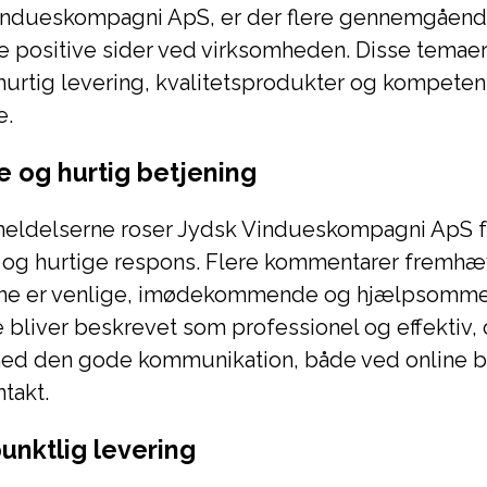
ndueskompagni ApS, er der flere gennemgående
 positive sider ved virksomheden. Disse temaer
hurtig levering, kvalitetsprodukter og kompeten
e.
e og hurtig betjening
eldelserne roser Jydsk Vindueskompagni ApS f
 og hurtige respons. Flere kommentarer fremhæv
ne er venlige, imødekommende og hjælpsomme
bliver beskrevet som professionel og effektiv, 
med den gode kommunikation, både ved online be
takt.
unktlig levering