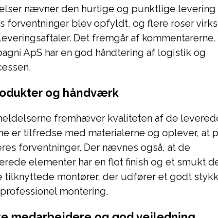
elser nævner den hurtige og punktlige levering 
 forventninger blev opfyldt, og flere roser vir
leveringsaftaler. Det fremgår af kommentarerne,
gni ApS har en god håndtering af logistik og
cessen.
rodukter og håndværk
eldelserne fremhæver kvaliteten af de levered
e er tilfredse med materialerne og oplever, at
deres forventninger. Der nævnes også, at de
ede elementer har en flot finish og et smukt de
de tilknyttede montører, der udfører et godt styk
 professionel montering.
e medarbejdere og god vejledning