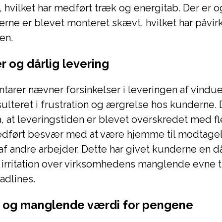
t, hvilket har medført træk og energitab. Der er 
uerne er blevet monteret skævt, hvilket har påvir
en.
r og dårlig levering
arer nævner forsinkelser i leveringen af vindue
esulteret i frustration og ærgrelse hos kunderne. 
 at leveringstiden er blevet overskredet med fl
medført besvær med at være hjemme til modtage
f andre arbejder. Dette har givet kunderne en då
irritation over virksomhedens manglende evne ti
adlines.
r og manglende værdi for pengene