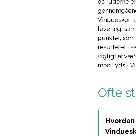
da ruderne er
gennemgåend
Vindueskompa
levering, sam
punkter, som 
resulteret i s
vigtigt at v
med Jydsk V
Ofte s
Hvordan 
Vinduesk