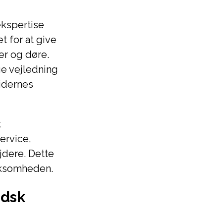
kspertise
t for at give
er og døre.
ge vejledning
jdernes
k
ervice,
jdere. Dette
irksomheden.
ydsk