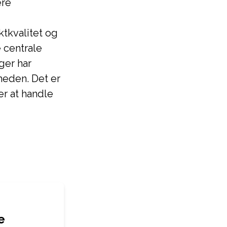
ere
tkvalitet og
 centrale
ger har
mheden. Det er
r at handle
e