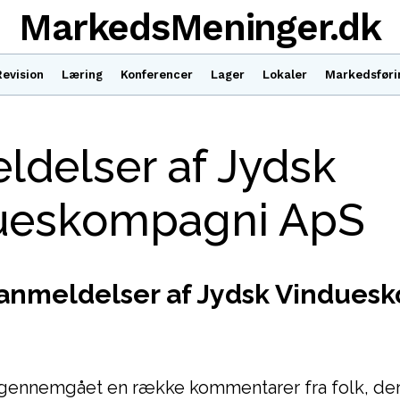
MarkedsMeninger.dk
Revision
Læring
Konferencer
Lager
Lokaler
Markedsføri
delser af Jydsk
ueskompagni ApS
 anmeldelser af Jydsk Vindues
 gennemgået en række kommentarer fra folk, der 