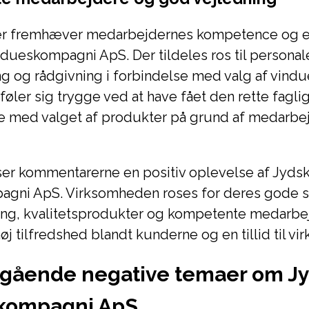
r fremhæver medarbejdernes kompetence og e
dueskompagni ApS. Der tildeles ros til personale
g og rådgivning i forbindelse med valg af vindu
føler sig trygge ved at have fået den rette fagli
dse med valget af produkter på grund af medarbe
ser kommentarerne en positiv oplevelse af Jyds
gni ApS. Virksomheden roses for deres gode s
ring, kvalitetsprodukter og kompetente medarbe
høj tilfredshed blandt kunderne og en tillid til v
ående negative temaer om J
kompagni ApS