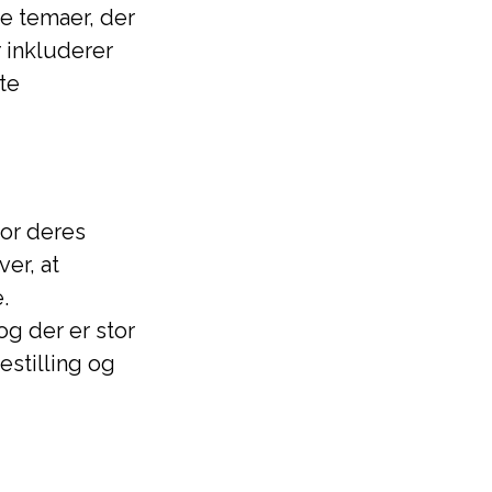
 temaer, der
 inkluderer
te
or deres
er, at
.
og der er stor
stilling og