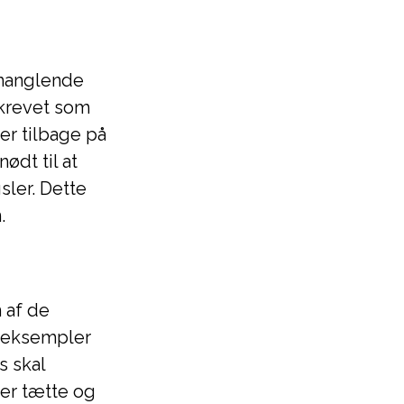
 manglende
skrevet som
er tilbage på
ødt til at
sler. Dette
.
 af de
r eksempler
s skal
 er tætte og