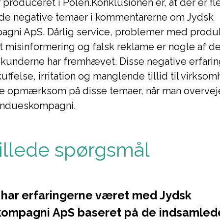
 produceret i Polen.Konklusionen er, at der er fl
e negative temaer i kommentarerne om Jydsk
gni ApS. Dårlig service, problemer med produk
t misinformering og falsk reklame er nogle af de
kunderne har fremhævet. Disse negative erfarin
kuffelse, irritation og manglende tillid til virkso
ære opmærksom på disse temaer, når man overveje
indueskompagni.
tillede spørgsmål
har erfaringerne været med Jydsk
ompagni ApS baseret på de indsamled