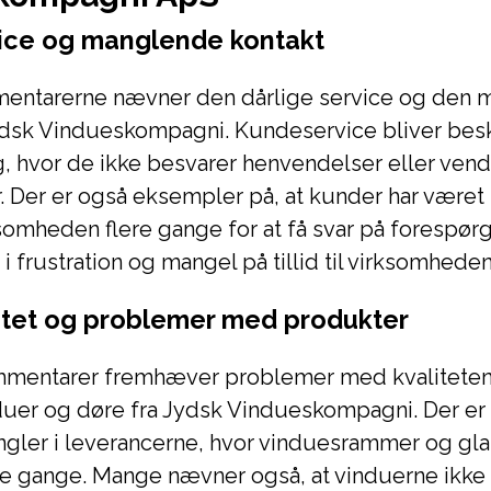
vice og manglende kontakt
mentarerne nævner den dårlige service og den
Jydsk Vindueskompagni. Kundeservice bliver be
g, hvor de ikke besvarer henvendelser eller vend
. Der er også eksempler på, at kunder har været n
somheden flere gange for at få svar på forespørg
 i frustration og mangel på tillid til virksomheden
litet og problemer med produkter
mentarer fremhæver problemer med kvaliteten
duer og døre fra Jydsk Vindueskompagni. Der e
ngler i leverancerne, hvor vinduesrammer og gla
re gange. Mange nævner også, at vinduerne ikke