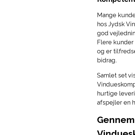
Mange kunde
hos Jydsk Vin
god vejlednin
Flere kunder 
og er tilfre
bidrag.
Samlet set vi
Vindueskompa
hurtige leve
afspejler en 
Gennemg
Vindues