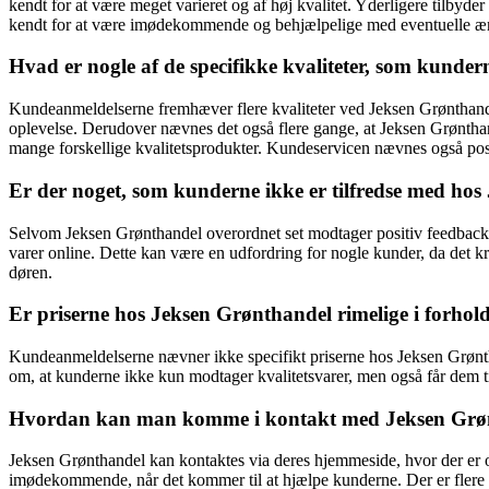
kendt for at være meget varieret og af høj kvalitet. Yderligere tilbyd
kendt for at være imødekommende og behjælpelige med eventuelle æn
Hvad er nogle af de specifikke kvaliteter, som kund
Kundeanmeldelserne fremhæver flere kvaliteter ved Jeksen Grønthandel
oplevelse. Derudover nævnes det også flere gange, at Jeksen Grønthan
mange forskellige kvalitetsprodukter. Kundeservicen nævnes også posi
Er der noget, som kunderne ikke er tilfredse med ho
Selvom Jeksen Grønthandel overordnet set modtager positiv feedback, 
varer online. Dette kan være en udfordring for nogle kunder, da det kræ
døren.
Er priserne hos Jeksen Grønthandel rimelige i forhold 
Kundeanmeldelserne nævner ikke specifikt priserne hos Jeksen Grønth
om, at kunderne ikke kun modtager kvalitetsvarer, men også får dem t
Hvordan kan man komme i kontakt med Jeksen Grønt
Jeksen Grønthandel kan kontaktes via deres hjemmeside, hvor der er 
imødekommende, når det kommer til at hjælpe kunderne. Der er flere ek