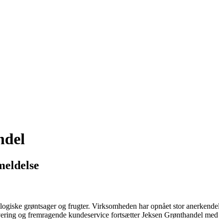
ndel
meldelse
logiske grøntsager og frugter. Virksomheden har opnået stor anerkendelse
 levering og fremragende kundeservice fortsætter Jeksen Grønthandel med