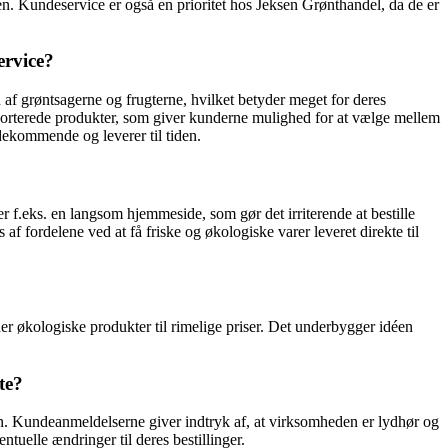
ren. Kundeservice er også en prioritet hos Jeksen Grønthandel, da de er
ervice?
f grøntsagerne og frugterne, hvilket betyder meget for deres
mporterede produkter, som giver kunderne mulighed for at vælge mellem
dekommende og leverer til tiden.
f.eks. en langsom hjemmeside, som gør det irriterende at bestille
f fordelene ved at få friske og økologiske varer leveret direkte til
 økologiske produkter til rimelige priser. Det underbygger idéen
te?
n. Kundeanmeldelserne giver indtryk af, at virksomheden er lydhør og
uelle ændringer til deres bestillinger.