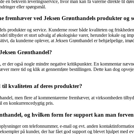
er de en bekvem leveringsservice, hvor man kan få varerne direkte til dø
dringer eller spørgsmål.
erne fremhæver ved Jeksen Grønthandels produkter og s
s produkter og service. Kunderne roser både kvaliteten og friskheden a
del tilbyder et stort udvalg af økologiske varer, herunder lokale og i
tivt, da kunderne oplever, at Jeksen Grønthandel er behjælpelige, imø
s Jeksen Grønthandel?
er der også nogle mindre negative kritikpunkter. En kommentar nævner 
ver mere tid og klik at gennemføre bestillingen. Dette kan dog opvejes a
til kvaliteten af deres produkter?
andel, men flere af kommentarerne fremhæver, at virksomheden tilbyder
il en konkurrencedygtig pris.
handel, og hvilken form for support kan man forven
oplysninger om telefonnummer, e-mail og evt. anden kontaktinformatio
sempler på kunder, der har fået god support og blevet hjulpet med event