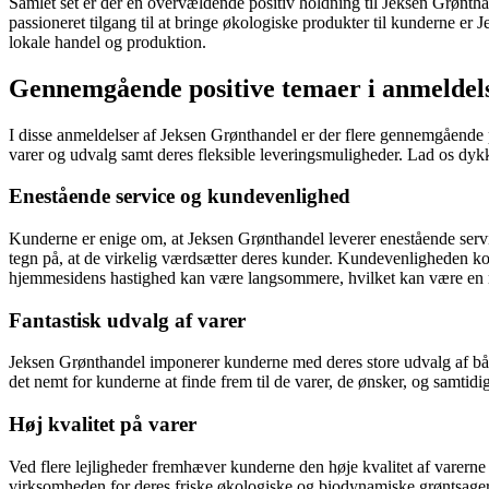
Samlet set er der en overvældende positiv holdning til Jeksen Grønth
passioneret tilgang til at bringe økologiske produkter til kunderne er
lokale handel og produktion.
Gennemgående positive temaer i anmeldel
I disse anmeldelser af Jeksen Grønthandel er der flere gennemgående p
varer og udvalg samt deres fleksible leveringsmuligheder. Lad os dyk
Enestående service og kundevenlighed
Kunderne er enige om, at Jeksen Grønthandel leverer enestående servi
tegn på, at de virkelig værdsætter deres kunder. Kundevenligheden ko
hjemmesidens hastighed kan være langsommere, hvilket kan være en 
Fantastisk udvalg af varer
Jeksen Grønthandel imponerer kunderne med deres store udvalg af bå
det nemt for kunderne at finde frem til de varer, de ønsker, og samt
Høj kvalitet på varer
Ved flere lejligheder fremhæver kunderne den høje kvalitet af varern
virksomheden for deres friske økologiske og biodynamiske grøntsager 