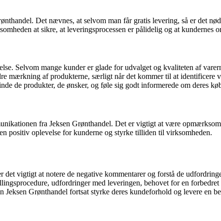
thandel. Det nævnes, at selvom man får gratis levering, så er det nødven
rksomheden at sikre, at leveringsprocessen er pålidelig og at kundernes or
velse. Selvom mange kunder er glade for udvalget og kvaliteten af varer
mærkning af produkterne, særligt når det kommer til at identificere va
inde de produkter, de ønsker, og føle sig godt informerede om deres kø
nikationen fra Jeksen Grønthandel. Det er vigtigt at være opmærksom 
 positiv oplevelse for kunderne og styrke tilliden til virksomheden.
det vigtigt at notere de negative kommentarer og forstå de udfordrin
ingsprocedure, udfordringer med leveringen, behovet for en forbedret 
n Jeksen Grønthandel fortsat styrke deres kundeforhold og levere en bed