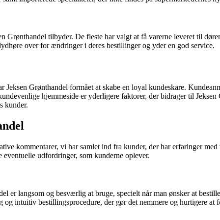
Grønthandel tilbyder. De fleste har valgt at få varerne leveret til døre
dhøre over for ændringer i deres bestillinger og yder en god service.
 har Jeksen Grønthandel formået at skabe en loyal kundeskare. Kundeanmel
devenlige hjemmeside er yderligere faktorer, der bidrager til Jeksen G
es kunder.
andel
ative kommentarer, vi har samlet ind fra kunder, der har erfaringer m
e eventuelle udfordringer, som kunderne oplever.
 er langsom og besværlig at bruge, specielt når man ønsker at bestille 
g intuitiv bestillingsprocedure, der gør det nemmere og hurtigere at f