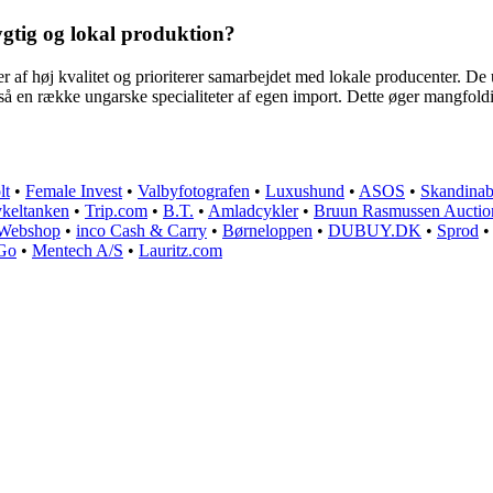
gtig og lokal produktion?
r af høj kvalitet og prioriterer samarbejdet med lokale producenter. De
så en række ungarske specialiteter af egen import. Dette øger mangfol
lt
•
Female Invest
•
Valbyfotografen
•
Luxushund
•
ASOS
•
Skandinab
keltanken
•
Trip.com
•
B.T.
•
Amladcykler
•
Bruun Rasmussen Auctio
 Webshop
•
inco Cash & Carry
•
Børneloppen
•
DUBUY.DK
•
Sprod
Go
•
Mentech A/S
•
Lauritz.com