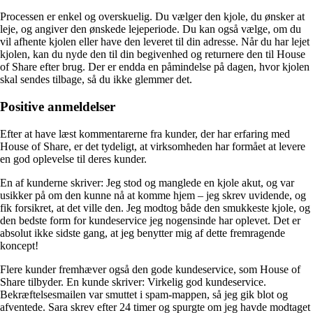
Processen er enkel og overskuelig. Du vælger den kjole, du ønsker at
leje, og angiver den ønskede lejeperiode. Du kan også vælge, om du
vil afhente kjolen eller have den leveret til din adresse. Når du har lejet
kjolen, kan du nyde den til din begivenhed og returnere den til House
of Share efter brug. Der er endda en påmindelse på dagen, hvor kjolen
skal sendes tilbage, så du ikke glemmer det.
Positive anmeldelser
Efter at have læst kommentarerne fra kunder, der har erfaring med
House of Share, er det tydeligt, at virksomheden har formået at levere
en god oplevelse til deres kunder.
En af kunderne skriver: Jeg stod og manglede en kjole akut, og var
usikker på om den kunne nå at komme hjem – jeg skrev uvidende, og
fik forsikret, at det ville den. Jeg modtog både den smukkeste kjole, og
den bedste form for kundeservice jeg nogensinde har oplevet. Det er
absolut ikke sidste gang, at jeg benytter mig af dette fremragende
koncept!
Flere kunder fremhæver også den gode kundeservice, som House of
Share tilbyder. En kunde skriver: Virkelig god kundeservice.
Bekræftelsesmailen var smuttet i spam-mappen, så jeg gik blot og
afventede. Sara skrev efter 24 timer og spurgte om jeg havde modtaget