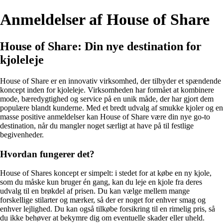
Anmeldelser af House of Share
House of Share: Din nye destination for
kjoleleje
House of Share er en innovativ virksomhed, der tilbyder et spændende
koncept inden for kjoleleje. Virksomheden har formået at kombinere
mode, bæredygtighed og service på en unik måde, der har gjort dem
populære blandt kunderne. Med et bredt udvalg af smukke kjoler og en
masse positive anmeldelser kan House of Share være din nye go-to
destination, når du mangler noget særligt at have på til festlige
begivenheder.
Hvordan fungerer det?
House of Shares koncept er simpelt: i stedet for at købe en ny kjole,
som du måske kun bruger én gang, kan du leje en kjole fra deres
udvalg til en brøkdel af prisen. Du kan vælge mellem mange
forskellige stilarter og mærker, så der er noget for enhver smag og
enhver lejlighed. Du kan også tilkøbe forsikring til en rimelig pris, så
du ikke behøver at bekymre dig om eventuelle skader eller uheld.