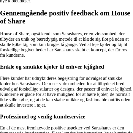
nye kjoleudlejer.
Gennemgående positiv feedback om House
of Share
House of Share, også kendt som Sarashares, er en virksomhed, der
tilbyder en unik og bæredygtig metode til at klæde sig flot på uden at
skulle købe tøj, som kun bruges få gange. Ved at leje kjoler og tøj til
forskellige begivenheder har Sarashares skabt et koncept, der får ros
fra kunderne.
Enkle og smukke kjoler til enhver lejlighed
Flere kunder har udtrykt deres begejstring for udvalget af smukke
kjoler hos Sarashares. De roser virksomheden for at tilbyde et bredt
udvalg af forskellige stilarter og designs, der passer til enhver lejlighed.
Kunderne er glade for at have mulighed for at bære kjoler, de normalt
ikke ville købe, og at de kan skabe unikke og fashionable outfits uden
at skulle investere i tøjet.
Professionel og venlig kundeservice
En af de mest fremhævede positive aspekter ved Sarashares er den