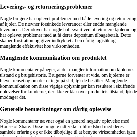
Leverings- og returneringsproblemer
Nogle brugere har oplevet problemer med både levering og returnering
af kjoler. De nævner forsinkede leverancer eller endda manglende
leverancer. Derudover har nogle haft svært ved at returnere kjolerne og
har oplevet problemer med at få deres depositum tilbagebetalt. Dette
skaber frustration og giver indtrykket af en dårlig logistik og
manglende effektivitet hos virksomheden.
Manglende kommunikation om produktet
Nogle kommentarer påpeger, at der mangler information om kjolernes
tilstand og brugshistorie. Brugerne forventer at vide, om kjolerne er
blevet renset og om der er tegn på slid, før de bestiller. Manglende
kommunikation om disse vigtige oplysninger kan resultere i skuffende
oplevelser for kunderne, der ikke er klar over produktets tilstand, før de
modtager det.
Generelle bemærkninger om dårlig oplevelse
Nogle kommentarer nævner også en generel negativ oplevelse med
House of Share. Disse brugere udtrykker utilfredshed med deres
samlede erfaring og er ikke tilbøjelige til at benytte virksomheden igen