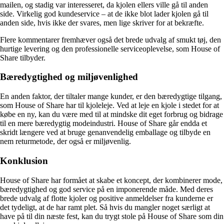
mailen, og stadig var interesseret, da kjolen ellers ville gå til anden
side. Virkelig god kundeservice – at de ikke blot lader kjolen gå til
anden side, hvis ikke der svares, men lige skriver for at bekræfte.
Flere kommentarer fremhæver også det brede udvalg af smukt tøj, den
hurtige levering og den professionelle serviceoplevelse, som House of
Share tilbyder.
Bæredygtighed og miljøvenlighed
En anden faktor, der tiltaler mange kunder, er den bæredygtige tilgang,
som House of Share har til kjoleleje. Ved at leje en kjole i stedet for at
købe en ny, kan du være med til at mindske dit eget forbrug og bidrage
til en mere bæredygtig modeindustri. House of Share går endda et
skridt længere ved at bruge genanvendelig emballage og tilbyde en
nem returmetode, der også er miljøvenlig.
Konklusion
House of Share har formået at skabe et koncept, der kombinerer mode,
bæredygtighed og god service på en imponerende måde. Med deres
brede udvalg af flotte kjoler og positive anmeldelser fra kunderne er
det tydeligt, at de har ramt plet. Så hvis du mangler noget særligt at
have på til din næste fest, kan du trygt stole på House of Share som din