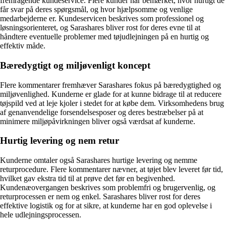
fremragende kundeservice. Flere kunder har bemærket, hvor hurtigt de
får svar på deres spørgsmål, og hvor hjælpsomme og venlige
medarbejderne er. Kundeservicen beskrives som professionel og
løsningsorienteret, og Sarashares bliver rost for deres evne til at
håndtere eventuelle problemer med tøjudlejningen på en hurtig og
effektiv måde.
Bæredygtigt og miljøvenligt koncept
Flere kommentarer fremhæver Sarashares fokus på bæredygtighed og
miljøvenlighed. Kunderne er glade for at kunne bidrage til at reducere
tøjspild ved at leje kjoler i stedet for at købe dem. Virksomhedens brug
af genanvendelige forsendelsesposer og deres bestræbelser på at
minimere miljøpåvirkningen bliver også værdsat af kunderne.
Hurtig levering og nem retur
Kunderne omtaler også Sarashares hurtige levering og nemme
returprocedure. Flere kommentarer nævner, at tøjet blev leveret før tid,
hvilket gav ekstra tid til at prøve det før en begivenhed.
Kundenæovergangen beskrives som problemfri og brugervenlig, og
returprocessen er nem og enkel. Sarashares bliver rost for deres
effektive logistik og for at sikre, at kunderne har en god oplevelse i
hele udlejningsprocessen.